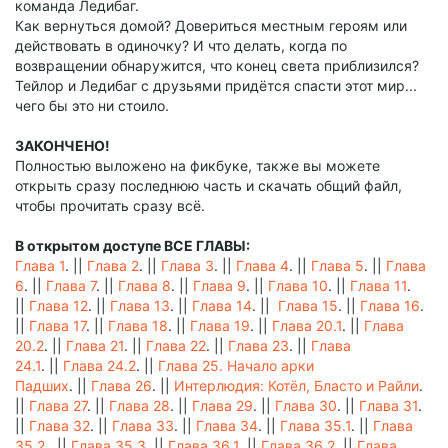
команда Ледибаг.
Как вернуться домой? Довериться местным героям или
действовать в одиночку? И что делать, когда по
возвращении обнаружится, что конец света приблизился?
Тейлор и Ледибаг с друзьями придётся спасти этот мир...
чего бы это ни стоило.
ЗАКОНЧЕНО!
Полностью выложено на фикбуке, также вы можете
открыть сразу последнюю часть и скачать общий файл,
чтобы прочитать сразу всё.
В открытом доступе ВСЕ ГЛАВЫ:
Глава 1
. ||
Глава 2
. ||
Глава 3
. ||
Глава 4
. ||
Глава 5
. ||
Глава
6
. ||
Глава 7
. ||
Глава 8
. ||
Глава 9
. ||
Глава 10
. ||
Глава 11
.
||
Глава 12
. ||
Глава 13
. ||
Глава 14
. ||
Глава 15
. ||
Глава 16
.
||
Глава 17
. ||
Глава 18
. ||
Глава 19
. ||
Глава 20.1
. ||
Глава
20.2
. ||
Глава 21
. ||
Глава 22
. ||
Глава 23
. ||
Глава
24.1
. ||
Глава 24.2
. ||
Глава 25. Начало арки
Падших
. ||
Глава 26
. ||
Интерлюдия: Котёл, Бласто и Райли
.
||
Глава 27
. ||
Глава 28
. ||
Глава 29
. ||
Глава 30
. ||
Глава 31
.
||
Глава 32
. ||
Глава 33
. ||
Глава 34
. ||
Глава 35.1
. ||
Глава
35.2
. ||
Глава 35.3
. ||
Глава 36.1
. ||
Глава 36.2
. ||
Глава