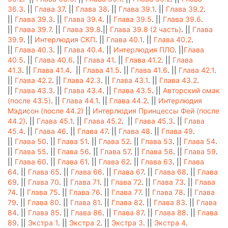
36.3
. ||
Глава 37
. ||
Глава 38
. ||
Глава 39.1
. ||
Глава 39.2
.
||
Глава 39.3
. ||
Глава 39.4
. ||
Глава 39.5
. ||
Глава 39.6
.
||
Глава 39.7
. ||
Глава 39.8
.||
Глава 39.8 (2 часть)
. ||
Глава
39.9
. ||
Интерлюдия СКП
. ||
Глава 40.1
. ||
Глава 40.2
.
||
Глава 40.3
. ||
Глава 40.4
. ||
Интерлюдия ПЛО
. ||
Глава
40.5
. ||
Глава 40.6
. ||
Глава 41
. ||
Глава 41.2
. ||
Глава
41.3
. ||
Глава 41.4
. ||
Глава 41.5
. ||
Глава 41.6
. ||
Глава 42.1
.
||
Глава 42.2
. ||
Глава 42.3
. ||
Глава 43.1
. ||
Глава 43.2
.
||
Глава 43.3
. ||
Глава 43.4
. ||
Глава 43.5
. ||
Авторский омак
(после 43.5)
. ||
Глава 44.1
. ||
Глава 44.2
. ||
Интерлюдия
Мэдисон (после 44.2)
||
Интерлюдия Принцессы Фей (после
44.2)
. ||
Глава 45.1
. ||
Глава 45.2
. ||
Глава 45.3
. ||
Глава
45.4
. ||
Глава 46
. ||
Глава 47
. ||
Глава 48
. ||
Глава 49
.
||
Глава 50
. ||
Глава 51
. ||
Глава 52
. ||
Глава 53
. ||
Глава 54
.
||
Глава 55
. ||
Глава 56
. ||
Глава 57
. ||
Глава 58
. ||
Глава 59
.
||
Глава 60
. ||
Глава 61
. ||
Глава 62
. ||
Глава 63
. ||
Глава
64
. ||
Глава 65
. ||
Глава 66
. ||
Глава 67
. ||
Глава 68
. ||
Глава
69
. ||
Глава 70
. ||
Глава 71
. ||
Глава 72
. ||
Глава 73
. ||
Глава
74
. ||
Глава 75
. ||
Глава 76
. ||
Глава 77
. ||
Глава 78
. ||
Глава
79
. ||
Глава 80
. ||
Глава 81
. ||
Глава 82
. ||
Глава 83
. ||
Глава
84
. ||
Глава 85
. ||
Глава 86
. ||
Глава 87
. ||
Глава 88
. ||
Глава
89
. ||
Экстра 1
. ||
Экстра 2
. ||
Экстра 3
. ||
Экстра 4
.