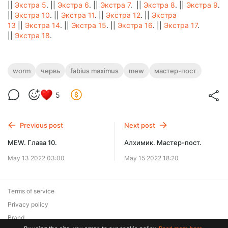
||
Экстра 5
. ||
Экстра 6
. ||
Экстра 7
. ||
Экстра 8
. ||
Экстра 9
.
||
Экстра 10
. ||
Экстра 11
. ||
Экстра 12
. ||
Экстра
13
||
Экстра 14
. ||
Экстра 15
. ||
Экстра 16
. ||
Экстра 17
.
||
Экстра 18
.
worm
червь
fabius maximus
mew
мастер-пост
5
Previous post
Next post
MEW. Глава 10.
Алхимик. Мастер-пост.
May 13 2022 03:00
May 15 2022 18:20
Terms of service
Privacy policy
Brand