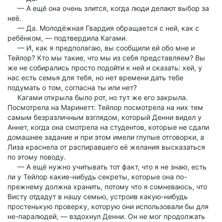
— А ещё она очень злится, когда люди делают выбор за
неё.
— Да. Молодёжная Гвардия обращается с ней, как с
ребёнком, — подтвердила Кагами.
— И, как я предполагаю, вы сообщили ей обо мне и
Тейлор? Кто мы такие, что мы из себя представляем? Вы
же не собирались просто подойти к ней и сказать: хей, у
нас есть семья для тебя, но нет времени дать тебе
подумать о том, согласна ты или нет?
Кагами открыла было рот, но тут же его закрыла.
Посмотрела на Маринетт. Тейлор посмотрела на них тем
самым безразличным взглядом, который Денни видел у
Аннет, когда она смотрела на студентов, которые не сдали
домашнее задание и при этом имели глупые отговорки, а
Лиза краснела от распиравшего её желания высказаться
по этому поводу.
— А ещё нужно учитывать тот факт, что я не знаю, есть
ли у Тейлор какие-нибудь секреты, которые она по-
прежнему должна хранить, потому что я сомневаюсь, что
Висту отдадут в нашу семью, устроив какую-нибудь
простенькую проверку, которую они использовали бы для
не-паралюдей, — вздохнул Денни. Он не мог продолжать