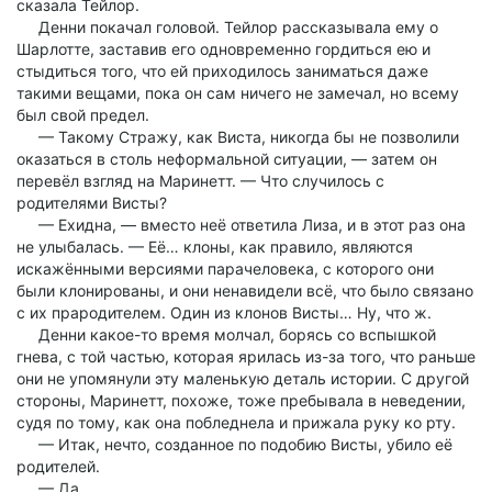
сказала Тейлор.
Денни покачал головой. Тейлор рассказывала ему о
Шарлотте, заставив его одновременно гордиться ею и
стыдиться того, что ей приходилось заниматься даже
такими вещами, пока он сам ничего не замечал, но всему
был свой предел.
— Такому Стражу, как Виста, никогда бы не позволили
оказаться в столь неформальной ситуации, — затем он
перевёл взгляд на Маринетт. — Что случилось с
родителями Висты?
— Ехидна, — вместо неё ответила Лиза, и в этот раз она
не улыбалась. — Её… клоны, как правило, являются
искажёнными версиями парачеловека, с которого они
были клонированы, и они ненавидели всё, что было связано
с их прародителем. Один из клонов Висты… Ну, что ж.
Денни какое-то время молчал, борясь со вспышкой
гнева, с той частью, которая ярилась из-за того, что раньше
они не упомянули эту маленькую деталь истории. С другой
стороны, Маринетт, похоже, тоже пребывала в неведении,
судя по тому, как она побледнела и прижала руку ко рту.
— Итак, нечто, созданное по подобию Висты, убило её
родителей.
— Да.