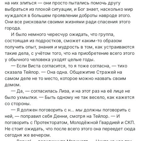
на них злиться — они просто пытались помочь другу
выбраться из плохой ситуации, и Бог знает, насколько мир
нуждался в большем проявлении доброты навроде этого.
Они все рисковали своими жизнями ради спасения этого
города.
И было немного чересчур ожидать, что группа,
состоящая из подростков, сможет каким-то образом
получить опыт, знания
и
мудрость в том, как устраиваются
такие дела, с учётом того, что на приобретение всего этого
у обычного человека уходят целые годы.
— Если Виста согласится, то я тоже согласна, — тихо
сказала Тейлор. — Она одна. Общежитие Стражей на
самом деле не то место, которое можно назвать своим
домом.
— Да, — согласилась Лиза, и на этот раз на её лице не
было ухмылки. — Быть одному не так весело, как кажется
со стороны.
— Я должен поговорить с н…
мы
должны поговорить с
ней, — поправил себя Денни, смотря на Тейлор. — И
поговорить с Протекторатом, Молодёжной Гвардией и СКП.
Не стоит ожидать, что после всего этого она переедет сюда
сегодня же вечером.