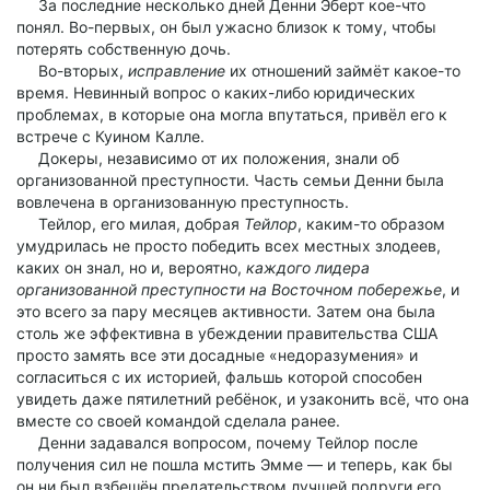
За последние несколько дней Денни Эберт кое-что
понял. Во-первых, он был ужасно близок к тому, чтобы
потерять собственную дочь.
Во-вторых,
исправление
их отношений займёт какое-то
время. Невинный вопрос о каких-либо юридических
проблемах, в которые она могла впутаться, привёл его к
встрече с Куином Калле.
Докеры, независимо от их положения, знали об
организованной преступности. Часть семьи Денни была
вовлечена в организованную преступность.
Тейлор, его милая, добрая
Тейлор
, каким-то образом
умудрилась не просто победить всех местных злодеев,
каких он знал, но и, вероятно,
каждого лидера
организованной преступности на Восточном побережье
, и
это всего за пару месяцев активности. Затем она была
столь же эффективна в убеждении правительства США
просто замять все эти досадные «недоразумения» и
согласиться с их историей, фальшь которой способен
увидеть даже пятилетний ребёнок, и узаконить всё, что она
вместе со своей командой сделала ранее.
Денни задавался вопросом, почему Тейлор после
получения сил не пошла мстить Эмме — и теперь, как бы
он ни был взбешён предательством лучшей подруги его