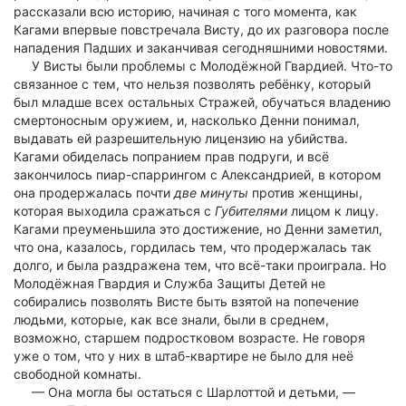
рассказали всю историю, начиная с того момента, как
Кагами впервые повстречала Висту, до их разговора после
нападения Падших и заканчивая сегодняшними новостями.
У Висты были проблемы с Молодёжной Гвардией. Что-то
связанное с тем, что нельзя позволять ребёнку, который
был младше всех остальных Стражей, обучаться владению
смертоносным оружием, и, насколько Денни понимал,
выдавать ей разрешительную лицензию на убийства.
Кагами обиделась попранием прав подруги, и всё
закончилось пиар-спаррингом с Александрией, в котором
она продержалась почти
две минуты
против женщины,
которая выходила сражаться с
Губителями
лицом к лицу.
Кагами преуменьшила это достижение, но Денни заметил,
что она, казалось, гордилась тем, что продержалась так
долго, и была раздражена тем, что всё-таки проиграла. Но
Молодёжная Гвардия и Служба Защиты Детей не
собирались позволять Висте быть взятой на попечение
людьми, которые, как все знали, были в среднем,
возможно, старшем подростковом возрасте. Не говоря
уже о том, что у них в штаб-квартире не было для неё
свободной комнаты.
— Она могла бы остаться с Шарлоттой и детьми, —