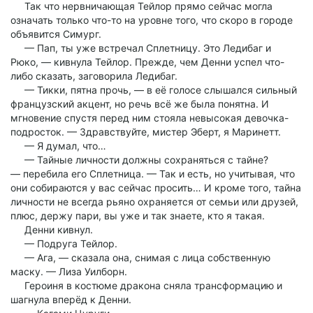
Так что нервничающая Тейлор прямо сейчас могла
означать только что-то на уровне того, что скоро в городе
объявится Симург.
— Пап, ты уже встречал Сплетницу. Это Ледибаг и
Рюко, — кивнула Тейлор. Прежде, чем Денни успел что-
либо сказать, заговорила Ледибаг.
— Тикки, пятна прочь, — в её голосе слышался сильный
французский акцент, но речь всё же была понятна. И
мгновение спустя перед ним стояла невысокая девочка-
подросток. — Здравствуйте, мистер Эберт, я Маринетт.
— Я думал, что…
— Тайные личности должны сохраняться с тайне?
— перебила его Сплетница. — Так и есть, но учитывая, что
они собираются у вас сейчас просить… И кроме того, тайна
личности не всегда рьяно охраняется от семьи или друзей,
плюс, держу пари, вы уже и так знаете, кто я такая.
Денни кивнул.
— Подруга Тейлор.
— Ага, — сказала она, снимая с лица собственную
маску. — Лиза Уилборн.
Героиня в костюме дракона сняла трансформацию и
шагнула вперёд к Денни.