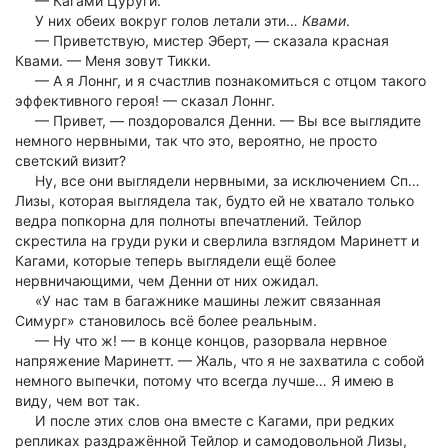
— Кагами Цуруги.
У них обеих вокруг голов летали эти…
Квами
.
— Приветствую, мистер Эберт, — сказала красная
Квами. — Меня зовут Тикки.
— А я Лоннг, и я счастлив познакомиться с отцом такого
эффективного героя! — сказал Лоннг.
— Привет, — поздоровался Денни. — Вы все выглядите
немного нервными, так что это, вероятно, не просто
светский визит?
Ну, все они выглядели нервными, за исключением Сп…
Лизы, которая выглядела так, будто ей не хватало только
ведра попкорна для полноты впечатлений. Тейлор
скрестила на груди руки и сверлила взглядом Маринетт и
Кагами, которые теперь выглядели ещё более
нервничающими, чем Денни от них ожидал.
«У нас там в багажнике машины лежит связанная
Симург» становилось всё более реальным.
— Ну что ж! — в конце концов, разорвала нервное
напряжение Маринетт. — Жаль, что я не захватила с собой
немного выпечки, потому что всегда лучше… Я имею в
виду, чем вот так.
И после этих слов она вместе с Кагами, при редких
репликах раздражённой Тейлор и самодовольной Лизы,