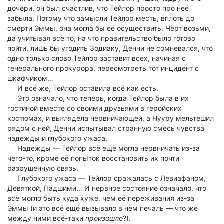
дочери, он был счастлив, что Тейлор просто про неё
забыла. Потому что замысли Тейлор месть, вплоть до
смерти Эммы, она могла бы её осуществить. Чёрт возьми,
да учитывая всё то, на что правительство было готово
пойти, лишь бы угодить Зодиаку, Денни не сомневался, что
одно только слово Тейлор заставит всех, начиная с
генерального прокурора, пересмотреть тот инцидент с
шкафчиком…
И всё же, Тейлор оставила всё как есть.
Это означало, что теперь, когда Тейлор была в их
гостиной вместе со своими друзьями в геройских
костюмах, и выглядела нервничающей, а Нууру мельтешил
рядом с ней, Денни испытывал странную смесь чувства
надежды и глубокого ужаса.
Надежды — Тейлор всё ещё могла нервничать из-за
чего-то, кроме её попыток восстановить их почти
разрушенную связь.
Глубокого ужаса — Тейлор сражалась с Левиафаном,
Девяткой, Падшими… И нервное состояние означало, что
всё могло быть куда хуже, чем её переживания из-за
Эммы (и это всё ещё вызывало в нём печаль — что же
между ними всё-таки
произошло
?).