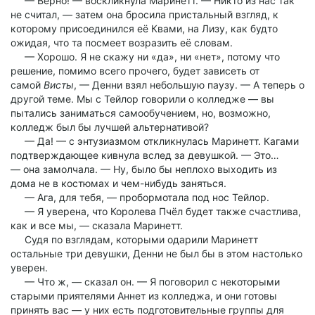
— Верно! — воскликнула Маринетт. — Никто из нас так
не считал, — затем она бросила пристальный взгляд, к
которому присоединился её Квами, на Лизу, как будто
ожидая, что та посмеет возразить её словам.
— Хорошо. Я не скажу ни «да», ни «нет», потому что
решение, помимо всего прочего, будет зависеть от
самой
Висты
, — Денни взял небольшую паузу. — А теперь о
другой теме. Мы с Тейлор говорили о колледже — вы
пытались заниматься самообучением, но, возможно,
колледж был бы лучшей альтернативой?
— Да! — с энтузиазмом откликнулась Маринетт. Кагами
подтверждающее кивнула вслед за девушкой. — Это…
— она замолчала. — Ну, было бы неплохо выходить из
дома не в костюмах и чем-нибудь заняться.
— Ага, для тебя, — пробормотала под нос Тейлор.
— Я уверена, что Королева Пчёл будет также счастлива,
как и все мы, — сказала Маринетт.
Судя по взглядам, которыми одарили Маринетт
остальные три девушки, Денни не был бы в этом настолько
уверен.
— Что ж, — сказал он. — Я поговорил с некоторыми
старыми приятелями Аннет из колледжа, и они готовы
принять вас — у них есть подготовительные группы для