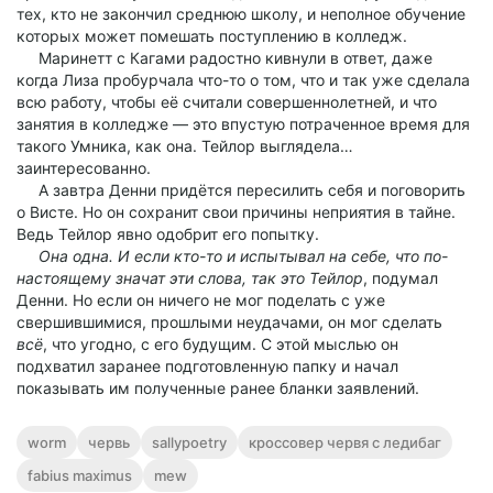
тех, кто не закончил среднюю школу, и неполное обучение
которых может помешать поступлению в колледж.
Маринетт с Кагами радостно кивнули в ответ, даже
когда Лиза пробурчала что-то о том, что и так уже сделала
всю работу, чтобы её считали совершеннолетней, и что
занятия в колледже — это впустую потраченное время для
такого Умника, как она. Тейлор выглядела…
заинтересованно.
А завтра Денни придётся пересилить себя и поговорить
о Висте. Но он сохранит свои причины неприятия в тайне.
Ведь Тейлор явно одобрит его попытку.
Она одна. И если кто-то и испытывал на себе, что по-
настоящему значат эти слова, так это Тейлор
, подумал
Денни. Но если он ничего не мог поделать с уже
свершившимися, прошлыми неудачами, он мог сделать
всё
, что угодно, с его будущим. С этой мыслью он
подхватил заранее подготовленную папку и начал
показывать им полученные ранее бланки заявлений.
worm
червь
sallypoetry
кроссовер червя с ледибаг
fabius maximus
mew