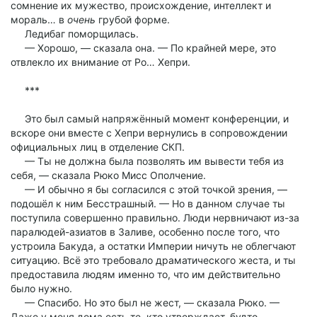
сомнение их мужество, происхождение, интеллект и
мораль… в
очень
грубой форме.
Ледибаг поморщилась.
— Хорошо, — сказала она. — По крайней мере, это
отвлекло их внимание от Ро… Хепри.
***
Это был самый напряжённый момент конференции, и
вскоре они вместе с Хепри вернулись в сопровождении
официальных лиц в отделение СКП.
— Ты не должна была позволять им вывести тебя из
себя, — сказала Рюко Мисс Ополчение.
— И обычно я бы согласился с этой точкой зрения, —
подошёл к ним Бесстрашный. — Но в данном случае ты
поступила совершенно правильно. Люди нервничают из-за
паралюдей-азиатов в Заливе, особенно после того, что
устроила Бакуда, а остатки Империи ничуть не облегчают
ситуацию. Всё это требовало драматического жеста, и ты
предоставила людям именно то, что им действительно
было нужно.
— Спасибо. Но это был не жест, — сказала Рюко. —
Даже у меня дома есть те, кто утверждает, будто