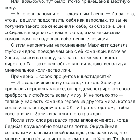
Или,
возможно
, тут было что-то примешано в местную
воду.
— А теперь запомните, — сказал им Гленн. — Из-за того,
что вы решили представить себя как взрослых, то вы не
получите такого же отношения к себе, как Стражи. Они
собираются вцепиться вам в глотки, и мы не сможем
помочь вам, не подорвав собственные позиции.
С этим неприятным напоминанием Маринетт сделала
глубокий вдох, прежде чем она с её командой, включая
Хепри, вышли на сцену, как раз в тот момент, когда
директор Тагг закончил объяснять ситуацию, используя
минимальное количество лжи.
Примерно … сорок процентов к шестидесяти?
— И в заключение хочу сказать, что хоть Заливу и
пришлось пережить многое, он продемонстрировал свою
храбрость и стойкость всему миру. И не только это —
теперь у нас есть команда героев из другого мира, которая
согласилась сотрудничать с СКП и Протекторатом, чтобы
восстановить Залив и защитить его граждан.
После этих слов раздался гром аплодисментов, когда
Ледибаг дружелюбно помахала толпе. Окружённая
остальными членами своей команды, она заметила, что
многие репортёры пристально смотрят на Хепри. Тот факт,