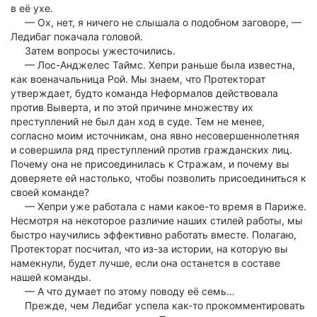
в её ухе.
— Ох, нет, я ничего не слышала о подобном заговоре, —
Ледибаг покачала головой.
Затем вопросы ужесточились.
— Лос-Анджелес Таймс. Хепри раньше была известна,
как военачальница Рой. Мы знаем, что Протекторат
утверждает, будто команда Неформалов действовала
против Выверта, и по этой причине множеству их
преступлений не был дан ход в суде. Тем не менее,
согласно моим источникам, она явно несовершеннолетняя
и совершила ряд преступлений против гражданских лиц.
Почему она не присоединилась к Стражам, и почему вы
доверяете ей настолько, чтобы позволить присоединиться к
своей команде?
— Хепри уже работала с нами какое-то время в Париже.
Несмотря на некоторое различие наших стилей работы, мы
быстро научились эффективно работать вместе. Полагаю,
Протекторат посчитал, что из-за истории, на которую вы
намекнули, будет лучше, если она останется в составе
нашей команды.
— А что думает по этому поводу её семь…
Прежде, чем Ледибаг успела как-то прокомментировать