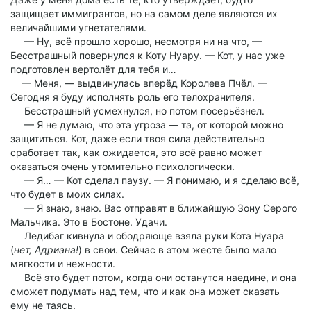
защищает иммигрантов, но на самом деле являются их
величайшими угнетателями.
— Ну, всё прошло хорошо, несмотря ни на что, —
Бесстрашный повернулся к Коту Нуару. — Кот, у нас уже
подготовлен вертолёт для тебя и…
— Меня, — выдвинулась вперёд Королева Пчёл. —
Сегодня я буду исполнять роль его телохранителя.
Бесстрашный усмехнулся, но потом посерьёзнел.
— Я не думаю, что эта угроза — та, от которой можно
защититься. Кот, даже если твоя сила действительно
сработает так, как ожидается, это всё равно может
оказаться очень утомительно психологически.
— Я… — Кот сделал паузу. — Я понимаю, и я сделаю всё,
что будет в моих силах.
— Я знаю, знаю. Вас отправят в ближайшую Зону Серого
Мальчика. Это в Бостоне. Удачи.
Ледибаг кивнула и ободряюще взяла руки Кота Нуара
(
нет, Адриана!
) в свои. Сейчас в этом жесте было мало
мягкости и нежности.
Всё это будет потом, когда они останутся наедине, и она
сможет подумать над тем, что и как она может сказать
ему не таясь.