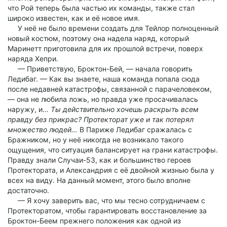
что Рой теперь была частью их команды, также стал
широко известен, как и её новое имя.
У неё не было времени создать для Тейлор полноценный
новый костюм, поэтому она надела наряд, который
Маринетт приготовила для их прошлой встречи, поверх
наряда Хепри.
— Приветствую, Броктон-Бей, — начала говорить
Ледибаг. — Как вы знаете, наша команда попала сюда
после недавней катастрофы, связанной с парачеловеком,
— она не любила ложь, но правда уже просачивалась
наружу, и…
Ты действительно хочешь раскрыть всем
правду без прикрас? Протекторат уже и так потерял
множество людей…
В Париже Ледибаг сражалась с
Бражником, но у неё никогда не возникало такого
ощущения, что ситуация балансирует на грани катастрофы.
Правду знали Случаи-53, как и большинство героев
Протектората, и Александрия с её двойной жизнью была у
всех на виду. На данный момент, этого было вполне
достаточно.
— Я хочу заверить вас, что мы тесно сотрудничаем с
Протекторатом, чтобы гарантировать восстановление за
Броктон-Беем прежнего положения как одной из