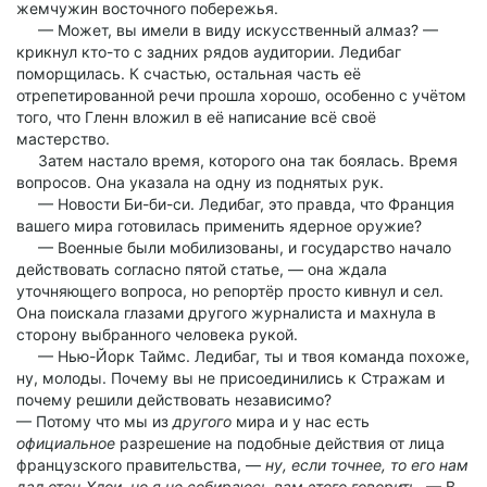
жемчужин восточного побережья.
— Может, вы имели в виду искусственный алмаз? —
крикнул кто-то с задних рядов аудитории. Ледибаг
поморщилась. К счастью, остальная часть её
отрепетированной речи прошла хорошо, особенно с учётом
того, что Гленн вложил в её написание всё своё
мастерство.
Затем настало время, которого она так боялась. Время
вопросов. Она указала на одну из поднятых рук.
— Новости Би-би-си. Ледибаг, это правда, что Франция
вашего мира готовилась применить ядерное оружие?
— Военные были мобилизованы, и государство начало
действовать согласно пятой статье, — она ждала
уточняющего вопроса, но репортёр просто кивнул и сел.
Она поискала глазами другого журналиста и махнула в
сторону выбранного человека рукой.
— Нью-Йорк Таймс. Ледибаг, ты и твоя команда похоже,
ну, молоды. Почему вы не присоединились к Стражам и
почему решили действовать независимо?
— Потому что мы из
другого
мира и у нас есть
официальное
разрешение на подобные действия от лица
французского правительства, —
ну, если точнее, то его нам
дал отец Хлои, но я не собираюсь вам этого говорить
. — В