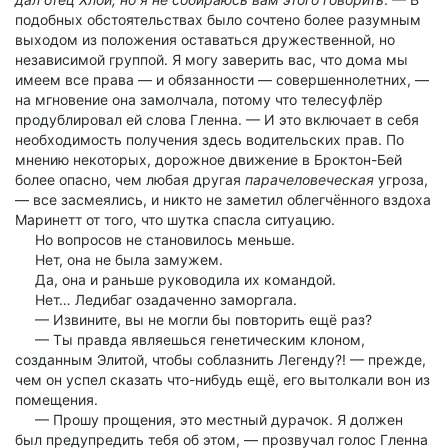
подобных обстоятельствах было сочтено более разумным
выходом из положения оставаться дружественной, но
независимой группой. Я могу заверить вас, что дома мы
имеем все права — и обязанности — совершеннолетних, —
на мгновение она замолчала, потому что телесуфлёр
продублировал ей слова Гленна. — И это включает в себя
необходимость получения здесь водительских прав. По
мнению некоторых, дорожное движение в Броктон-Бей
более опасно, чем любая другая
парачеловеческая
угроза,
— все засмеялись, и никто не заметил облегчённого вздоха
Маринетт от того, что шутка спасла ситуацию.
Но вопросов не становилось меньше.
Нет, она не была замужем.
Да, она и раньше руководила их командой.
Нет… Ледибаг озадаченно заморгала.
— Извините, вы не могли бы повторить ещё раз?
— Ты правда являешься генетическим клоном,
созданным Элитой, чтобы соблазнить Легенду?! — прежде,
чем он успел сказать что-нибудь ещё, его вытолкали вон из
помещения.
— Прошу прощения, это местный дурачок. Я должен
был предупредить тебя об этом, — прозвучал голос Гленна