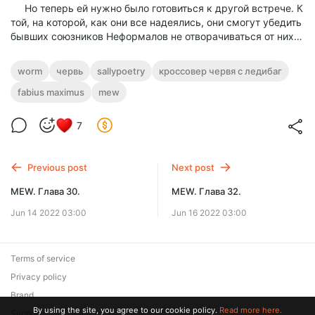
Но теперь ей нужно было готовиться к другой встрече. К
той, на которой, как они все надеялись, они смогут убедить
бывших союзников Неформалов не отворачиваться от них…
worm
червь
sallypoetry
кроссовер червя с ледибаг
fabius maximus
mew
7
Previous post
Next post
MEW. Глава 30.
MEW. Глава 32.
Jun 14 2022 03:00
Jun 16 2022 03:00
Terms of service
Privacy policy
Brand
By using the site, you agree to our cookie policy.
Read more here.
Support