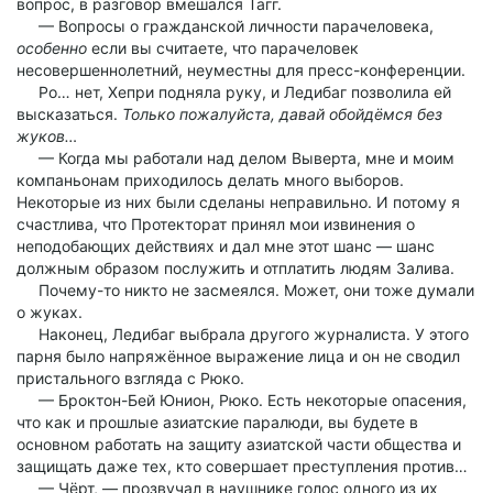
вопрос, в разговор вмешался Тагг.
— Вопросы о гражданской личности парачеловека,
особенно
если вы считаете, что парачеловек
несовершеннолетний, неуместны для пресс-конференции.
Ро… нет, Хепри подняла руку, и Ледибаг позволила ей
высказаться.
Только пожалуйста, давай обойдёмся без
жуков…
— Когда мы работали над делом Выверта, мне и моим
компаньонам приходилось делать много выборов.
Некоторые из них были сделаны неправильно. И потому я
счастлива, что Протекторат принял мои извинения о
неподобающих действиях и дал мне этот шанс — шанс
должным образом послужить и отплатить людям Залива.
Почему-то никто не засмеялся. Может, они тоже думали
о жуках.
Наконец, Ледибаг выбрала другого журналиста. У этого
парня было напряжённое выражение лица и он не сводил
пристального взгляда с Рюко.
— Броктон-Бей Юнион, Рюко. Есть некоторые опасения,
что как и прошлые азиатские паралюди, вы будете в
основном работать на защиту азиатской части общества и
защищать даже тех, кто совершает преступления против…
— Чёрт, — прозвучал в наушнике голос одного из их