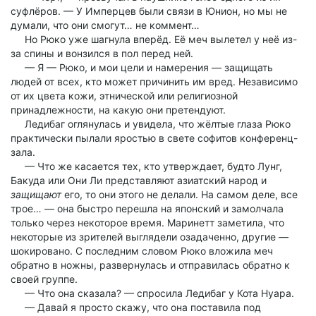
суфлёров. — У Имперцев были связи в Юнион, но мы не
думали, что они смогут… не коммент…
Но Рюко уже шагнула вперёд. Её меч вылетел у неё из-
за спины и вонзился в пол перед ней.
— Я — Рюко, и мои цели и намерения — защищать
людей от всех, кто может причинить им вред. Независимо
от их цвета кожи, этнической или религиозной
принадлежности, на какую они претендуют.
Ледибаг оглянулась и увидела, что жёлтые глаза Рюко
практически пылали яростью в свете софитов конференц-
зала.
— Что же касается тех, кто утверждает, будто Лунг,
Бакуда или Они Ли представляют азиатский народ и
защищают
его, то они этого не делали. На самом деле, все
трое… — она быстро перешла на японский и замолчала
только через некоторое время. Маринетт заметила, что
некоторые из зрителей выглядели озадаченно, другие —
шокировано. С последним словом Рюко вложила меч
обратно в ножны, развернулась и отправилась обратно к
своей группе.
— Что она сказала? — спросила Ледибаг у Кота Нуара.
— Давай я просто скажу, что она поставила под