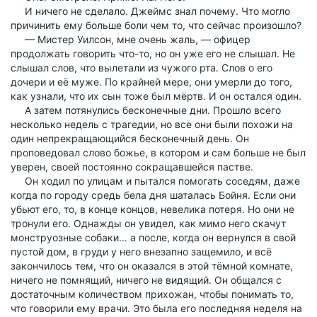
И ничего не сделало. Джеймс знал почему. Что могло
причинить ему больше боли чем то, что сейчас произошло?
— Мистер Уилсон, мне очень жаль, — офицер
продолжать говорить что-то, но он уже его не слышал. Не
слышал слов, что вылетали из чужого рта. Слов о его
дочери и её муже. По крайней мере, они умерли до того,
как узнали, что их сын тоже был мёртв. И он остался один.
А затем потянулись бесконечные дни. Прошло всего
несколько недель с трагедии, но все они были похожи на
один непрекращающийся бесконечный день. Он
проповедовал слово божье, в котором и сам больше не был
уверен, своей постоянно сокращавшейся пастве.
Он ходил по улицам и пытался помогать соседям, даже
когда по городу средь бела дня шаталась Бойня. Если они
убьют его, то, в конце концов, невелика потеря. Но они не
тронули его. Однажды он увидел, как мимо него скачут
монструозные собаки… а после, когда он вернулся в свой
пустой дом, в груди у него внезапно защемило, и всё
закончилось тем, что он оказался в этой тёмной комнате,
ничего не помнящий, ничего не видящий. Он общался с
достаточным количеством прихожан, чтобы понимать то,
что говорили ему врачи. Это была его последняя неделя на