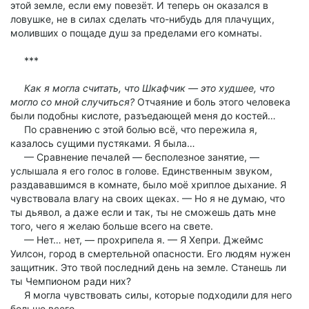
этой земле, если ему повезёт. И теперь он оказался в
ловушке, не в силах сделать что-нибудь для плачущих,
моливших о пощаде душ за пределами его комнаты.
***
Как я могла считать, что Шкафчик — это худшее, что
могло со мной случиться?
Отчаяние и боль этого человека
были подобны кислоте, разъедающей меня до костей…
По сравнению с этой болью всё, что пережила я,
казалось сущими пустяками. Я была…
— Сравнение печалей — бесполезное занятие, —
услышала я его голос в голове. Единственным звуком,
раздававшимся в комнате, было моё хриплое дыхание. Я
чувствовала влагу на своих щеках. — Но я не думаю, что
ты дьявол, а даже если и так, ты не сможешь дать мне
того, чего я желаю больше всего на свете.
— Нет… нет, — прохрипела я. — Я Хепри. Джеймс
Уилсон, город в смертельной опасности. Его людям нужен
защитник. Это твой последний день на земле. Станешь ли
ты Чемпионом ради них?
Я могла чувствовать силы, которые подходили для него
больше всего.