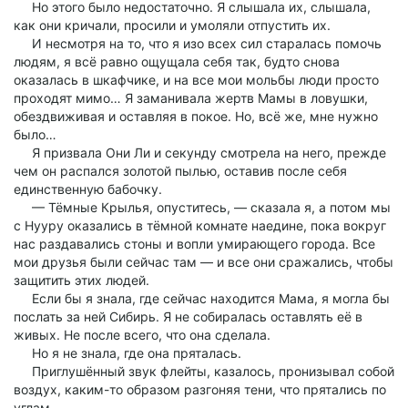
Но этого было недостаточно. Я слышала их, слышала,
как они кричали, просили и умоляли отпустить их.
И несмотря на то, что я изо всех сил старалась помочь
людям, я всё равно ощущала себя так, будто снова
оказалась в шкафчике, и на все мои мольбы люди просто
проходят мимо… Я заманивала жертв Мамы в ловушки,
обездвиживая и оставляя в покое. Но, всё же, мне нужно
было…
Я призвала Они Ли и секунду смотрела на него, прежде
чем он распался золотой пылью, оставив после себя
единственную бабочку.
— Тёмные Крылья, опуститесь, — сказала я, а потом мы
с Нууру оказались в тёмной комнате наедине, пока вокруг
нас раздавались стоны и вопли умирающего города. Все
мои друзья были сейчас там — и все они сражались, чтобы
защитить этих людей.
Если бы я знала, где сейчас находится Мама, я могла бы
послать за ней Сибирь. Я не собиралась оставлять её в
живых. Не после всего, что она сделала.
Но я не знала, где она пряталась.
Приглушённый звук флейты, казалось, пронизывал собой
воздух, каким-то образом разгоняя тени, что прятались по
углам.