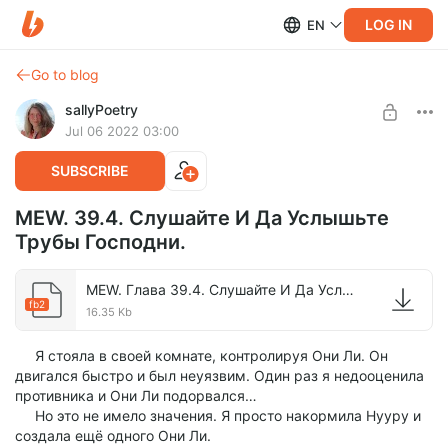
LOG IN
EN
Go to blog
sallyPoetry
Jul 06 2022 03:00
SUBSCRIBE
MEW. 39.4. Слушайте И Да Услышьте
Трубы Господни.
MEW. Глава 39.4. Слушайте И Да Услышьте Трубы Господни..fb2
fb2
16.35 Kb
Я стояла в своей комнате, контролируя Они Ли. Он
двигался быстро и был неуязвим. Один раз я недооценила
противника и Они Ли подорвался…
Но это не имело значения. Я просто накормила Нууру и
создала ещё одного Они Ли.