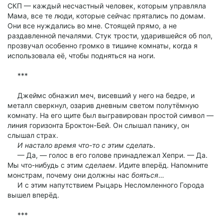
СКП — каждый несчастный человек, которым управляла
Мама, все те люди, которые сейчас прятались по домам.
Они все нуждались во мне. Стоящей прямо, а не
раздавленной печалями. Стук трости, ударившейся об пол,
прозвучал особенно громко в тишине комнаты, когда я
использовала её, чтобы подняться на ноги.
***
Джеймс обнажил меч, висевший у него на бедре, и
металл сверкнул, озарив дневным светом полутёмную
комнату. На его щите был выгравирован простой символ —
линия горизонта Броктон-Бей. Он слышал панику, он
слышал страх.
И настало время что-то с этим сделать
.
— Да, — голос в его голове принадлежал Хепри. — Да.
Мы что-нибудь с этим
сделаем
. Идите вперёд. Напомните
монстрам, почему они должны нас
бояться
…
И с этим напутствием Рыцарь Несломленного Города
вышел вперёд.
***