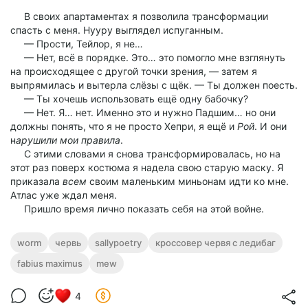
В своих апартаментах я позволила трансформации
спасть с меня. Нууру выглядел испуганным.
— Прости, Тейлор, я не…
— Нет, всё в порядке. Это… это помогло мне взглянуть
на происходящее с другой точки зрения, — затем я
выпрямилась и вытерла слёзы с щёк. — Ты должен поесть.
— Ты хочешь использовать ещё одну бабочку?
— Нет. Я… нет. Именно это и нужно Падшим… но они
должны понять, что я не просто Хепри, я ещё и
Рой
. И они
н
арушили мои правила
.
С этими словами я снова трансформировалась, но на
этот раз поверх костюма я надела свою старую маску. Я
приказала
всем
своим маленьким миньонам идти ко мне.
Атлас уже ждал меня.
Пришло время лично показать себя на этой войне.
worm
червь
sallypoetry
кроссовер червя с ледибаг
fabius maximus
mew
4