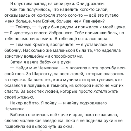
Я опустила взгляд на свои руки. Они дрожали.
Как так получилось, что наделить кого-то силой,
отказываясь от контроля этого кого-то — всё это пугало
меня больше, чем Бойня, больше, чем Левиафан?
— Тейлор, — Нууру был рядом и прижался к моей щеке.
— Я чувствую своего Избранного. Тебе причиняли боль, но
тебя не смогли сломить. В тебе ещё осталась вера.
— Тёмные Крылья, воспряньте, — я уставилась на
бабочку. Насколько же маленькой была та, что наделяла
воистину волшебными способностями.
Затем я взяла бабочку в руки.
— Найди мне Чемпиона, — я вложила в эту просьбу весь
свой гнев. За Шарлотту, за всех людей, которые оказались
в ловушке. За всех тех, кого мучили эти преступники, кто
оказался в ловушке, в темноте, из которой никто не мог их
спасти. За всех тех людей, которые просто
хотели жить
своей жизнью
.
Нахер всё это. Я пойду — и найду подходящего
Чемпиона.
Бабочка светилась всё ярче и ярче, пока не засияла,
словно маленькая звёздочка, пока я не подняла руки и не
позволила ей выпорхнуть из окна.