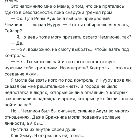
Это напомнило мне о Маме, о том, что она пряталась
где-то в безопасности, пока снаружи гремел гром.
— Ох. Для Рены Руж был выбран прекрасный
Чемпион, — сказал Нууру. — Что ты собираешься делать,
Тейлор?
— Я… я ведь тоже могу призвать своего Чемпиона, так?
— Да.
— Но я, возможно, не смогу выбрать… чтобы взять под
контроль…
— Нет. Ты можешь найти того, кто соответствует
нужным тебе критериям. Но контроль? Контроль — это уже
создание Акум.
Я могла бы взять кого-то под контроль, и Нууру вряд ли
сказал бы мне решительное «нет». В городе не было
недостатка в людях, которые были в отчаянии. У которых
заканчивались надежда и время, которые уже были готовы
пойти на всё…
Но… Чемпион был бы сильнее, сильнее Акум во многих
отношениях. Даже Бражника могли подавить волевые
личности, а я бы…
Пустила их внутрь своей души.
Как Эмму. Я открылась ей, а она…