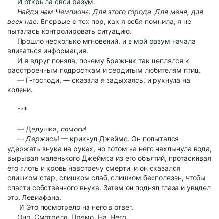
И открыла свой разум.
Найди нам Чемпиона. Для этого города. Для меня, для
всех нас.
Впервые с тех пор, как я себя помнила, я не
пыталась контролировать ситуацию.
Прошло несколько мгновений, и в мой разум начала
вливаться информация.
И я вдруг поняла, почему Бражник так цеплялся к
расстроенным подросткам и сердитым любителям птиц.
— Г-господи, — сказала я задыхаясь, и рухнула на
колени.
***
— Дедушка,
помоги
!
—
Держись
! — крикнул Джеймс. Он попытался
удержать внука на руках, но потом на него нахлынула вода,
вырывая маленького Джеймса из его объятий, протаскивая
его плоть и кровь навстречу смерти, и он оказался
слишком стар, слишком слаб, слишком бесполезен, чтобы
спасти собственного внука. Затем он поднял глаза и увидел
это. Левиафана.
И Это посмотрело на него в ответ.
Оно. Смотрело. Прямо. На. Него.