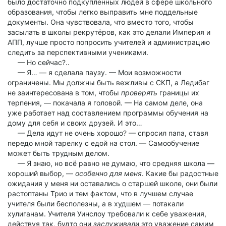
было достаточно подкупленных людей в сфере школьного
образования, чтобы легко выправить мне поддельные
документы. Она чувствовала, что вместо того, чтобы
засылать в школы рекрутёров, как это делали Империя и
АПП, лучше просто попросить учителей и администрацию
следить за перспективными учениками.
— Но сейчас?..
— Я… — я сделала паузу. — Мои возможности
ограничены. Мы должны быть вежливы с СКП, а Ледибаг
не заинтересована в том, чтобы
проверять
границы их
терпения, — покачала я головой. — На самом деле, она
уже работает над составлением программы обучения на
дому для себя и своих друзей. И это…
— Дела идут не очень хорошо? — спросил папа, ставя
передо мной тарелку с едой на стол. — Самообучение
может быть трудным делом.
— Я знаю, но всё равно не думаю, что средняя школа —
хороший выбор, —
особенно для меня
. Какие бы радостные
ожидания у меня ни оставались о старшей школе, они были
растоптаны Трио и тем фактом, что в лучшем случае
учителя были бесполезны, а в худшем — потакали
хулиганам. Учителя Уинслоу требовали к себе уважения,
действуя так, будто они
заслуживали
это уважение самим