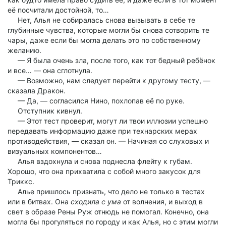
её посчитали достойной, то…
Нет, Алья не собиралась снова вызывать в себе те
глубинные чувства, которые могли бы снова сотворить те
чары, даже если бы могла делать это по собственному
желанию.
— Я была очень зла, после того, как тот бедный ребёнок
и все… — она сглотнула.
— Возможно, нам следует перейти к другому тесту, —
сказала Дракон.
— Да, — согласился Нино, похлопав её по руке.
Отступник кивнул.
— Этот тест проверит, могут ли твои иллюзии успешно
передавать информацию даже при технарских мерах
противодействия, — сказал он. — Начиная со слуховых и
визуальных компонентов…
Алья вздохнула и снова поднесла флейту к губам.
Хорошо, что она прихватила с собой много закусок для
Триккс.
Алье пришлось признать, что дело не только в тестах
или в битвах. Она
сходила с ума
от волнения, и выход в
свет в образе Рены Руж отнюдь не помогал. Конечно, она
могла бы прогуляться по городу и как Алья, но с этим могли