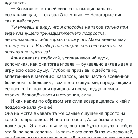
единения.
— Возможно, в твоей силе есть эмоциональная
составляющая, — сказал Отступник. — Некоторые силы
так и действуют.
Ты имеешь в виду, что я способна на такое только при
виде плачущего тринадцатилетнего подростка,
перерезавшего себе горло, потому что Мама велела ему
это сделать, а Валефор сделал для него невозможным
ослушаться приказа?
Алья сделала глубокий, успокаивающий вдох,
вспоминая, как она тогда играла — буквально вкладывая в
игру всю свою душу. Глубокие призывы к действию,
вплетённые в мелодию, казалось, были частью вселенной,
были чем-то большим, чем просто звуками, передающими
её посыл. То, как они придавали всем, поддавшимся
страху, безнадёжности и отчаяния, силу…
И как каким-то образом эта сила возвращалась к ней и
поддерживала уже её.
Она не могла вызвать те же самые ощущения просто на
какой-то проверке… И честно говоря, Алья была этому
даже рада. Эта сила пьянила, она как будто тонула в ней, и
это было великолепно. Но также эта сила была ужасающей,
как будто имела право судить её, и даже если в тот момент