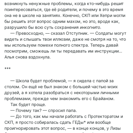
возникнуть ненужные проблемы, когда кто-нибудь решит
поинтересоваться, где её родители, и почему в это время
она не в школе на занятиях. Конечно, СКП или Хепри могли
бы решить этот вопрос одним махом, но это, вроде как,
разрушило бы всю суть сохранения
инкогнито
.
— Превосходно, — сказал Отступник. — Солдаты могут
видеть и слышать твои иллюзии, даже не смотря на то, что
мы используем помехи полного спектра. Теперь давай
посмотрим, сможешь ли ты передавать им инструкции…
Алья снова вздохнула.
***
— Школа будет проблемой, — я сидела с папой за
столом. Он ещё не был знаком с большей частью моих
друзей, а я хотела разобраться с некоторыми личными
проблемами, прежде чем знакомить его с Брайаном.
Так будет проще.
— Почему так? — спросил папа.
— До того, как мы начали работать с Протекторатом и
СКП, я просто собиралась сдать ГЕДы* или вообще
проигнорировать этот вопрос, — в конце концов, у Лизы