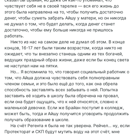
чувствует себя не в своей тарелке — вся его жизнь до
этого была направлена на то, чтобы получить достаточно
денег, чтобы суметь забрать Айшу у матери, но он никогда
не думал о том, что будет делать, когда денег станет
достаточно, чтобы ему больше никогда не пришлось
работать.
Никто из нас на самом деле не думал об этом. В конце
концов, 16-17 лет были таким возрастом, когда никто не
ожидает, что ты внезапно станешь одним из тех богачей,
ведущих праздный образ жизни,
даже
если бы конец света
не наступал нам на пятки.
Но… Я вспомнила то, что говорил социальный работник о
том, что Айша должна чувствовать себя полноправным
членом семьи, и это было ещё
до
того, как она обрела
способность заставлять всех забывать о ней. Попытка
заставить её ходить в школу была обречена на провал,
если она будет ощущать, что к ней относятся, словно к
маленькой девочке. Если же Брайан поступит в колледж,
может быть, тогда и Айшу получится уговорить продолжить
получать образование в школе.
На счёт Регента я была не так уверена. Рейчел… ну, если
Протекторат и СКП будут мутить воду на этот счёт, мне