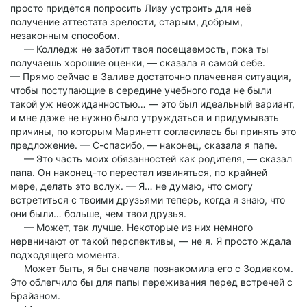
просто придётся попросить Лизу устроить для неё
получение аттестата зрелости, старым, добрым,
незаконным способом.
— Колледж не заботит твоя посещаемость, пока ты
получаешь хорошие оценки, — сказала я самой себе.
— Прямо сейчас в Заливе достаточно плачевная ситуация,
чтобы поступающие в середине учебного года не были
такой уж неожиданностью… — это был идеальный вариант,
и мне даже не нужно было утруждаться и придумывать
причины, по которым Маринетт согласилась бы принять это
предложение. — С-спасибо, — наконец, сказала я папе.
— Это часть моих обязанностей как родителя, — сказал
папа. Он наконец-то перестал извиняться, по крайней
мере, делать это вслух. — Я… не думаю, что смогу
встретиться с твоими друзьями теперь, когда я знаю, что
они были… больше, чем твои друзья.
— Может, так лучше. Некоторые из них немного
нервничают от такой перспективы, — не я. Я просто ждала
подходящего момента.
Может быть, я бы сначала познакомила его с Зодиаком.
Это облегчило бы для папы переживания перед встречей с
Брайаном.