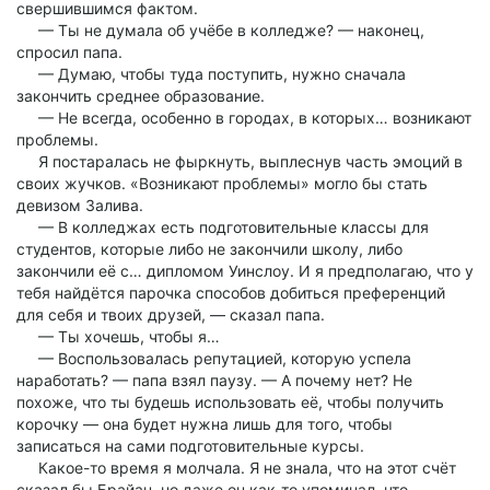
свершившимся фактом.
— Ты не думала об учёбе в колледже? — наконец,
спросил папа.
— Думаю, чтобы туда поступить, нужно сначала
закончить среднее образование.
— Не всегда, особенно в городах, в которых… возникают
проблемы.
Я постаралась не фыркнуть, выплеснув часть эмоций в
своих жучков. «Возникают проблемы» могло бы стать
девизом Залива.
— В колледжах есть подготовительные классы для
студентов, которые либо не закончили школу, либо
закончили её с… дипломом Уинслоу. И я предполагаю, что у
тебя найдётся парочка способов добиться преференций
для себя и твоих друзей, — сказал папа.
— Ты хочешь, чтобы я…
— Воспользовалась репутацией, которую успела
наработать? — папа взял паузу. — А почему нет? Не
похоже, что ты будешь использовать её, чтобы получить
корочку — она будет нужна лишь для того, чтобы
записаться на сами подготовительные курсы.
Какое-то время я молчала. Я не знала, что на этот счёт
сказал бы Брайан, но даже он как-то упоминал, что