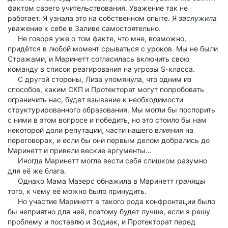
фактом своего учительствования. Уважение так не
работает. Я узнала это на собственном опыте. Я
заслужила
уважение к себе в Заливе самостоятельно.
Не говоря уже о том факте, что мне, возможно,
придётся в любой момент срываться с уроков. Мы не были
Стражами, и Маринетт согласилась включить свою
команду в список реагирования на угрозы S-класса.
С другой стороны, Лиза упомянула, что одним из
способов, каким СКП и Протекторат могут попробовать
ограничить нас, будет взывание к необходимости
структурированного образования. Мы могли бы поспорить
с ними в этом вопросе и победить, но это стоило бы нам
некоторой доли репутации, части нашего влияния на
переговорах, и если бы они первым делом добрались до
Маринетт и привели веские аргументы…
Иногда Маринетт могла вести себя слишком разумно
для её же блага.
Однако Мама Мазерс обнажила в Маринетт
границы
того, к чему её можно было принудить.
Но участие Маринетт в такого рода конфронтации было
бы неприятно для неё, поэтому будет лучше, если я решу
проблему и поставлю и Зодиак, и Протекторат перед