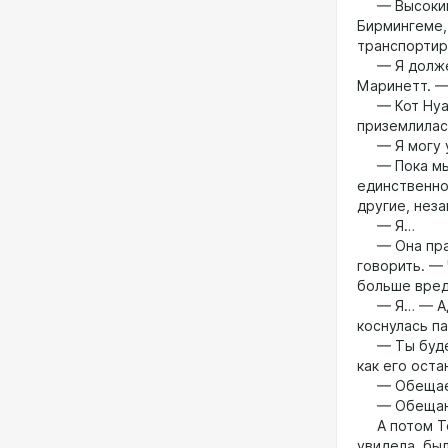
— Высокий п
Бирмингеме,
транспортир
— Я должен 
Маринетт. —
— Кот Нуар,
приземлилас
— Я могу у
— Пока мы н
единственно
другие, нез
— Я…
— Она права
говорить. —
больше вред
— Я… — Адри
коснулась п
— Ты будешь
как его оста
— Обещае
— Обеща
А потом Тел
увидела, бы