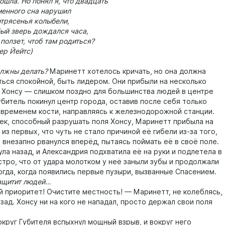
ошла. Но понял я, что двадцать
менного сна нарушил
отрясенья колыбели,
бый зверь дождался часа,
ползет, чтоб там родиться?
ер Йейтс)
жны делать?
Маринетт хотелось кричать, но она должна
ться спокойной, быть лидером. Они прибыли на несколько
 Хонсу — слишком поздно для большинства людей в центре
убитель покинул центр города, оставив после себя только
временем кости, направляясь к железнодорожной станции.
, способный разрушать поля Хонсу, Маринетт прибыла на
из первых, что чуть не стало причиной её гибели из-за того,
 внезапно рванулся вперёд, пытаясь поймать её в своё поле.
ла назад, и Александрия подхватила её на руки и подлетела в
стро, что от удара молотком у неё заныли зубы и продолжали
огда, когда появились первые пузыри, вызванные Спасением.
щитит людей…
риоритет! Очистите местность! — Маринетт, не колеблясь,
зад. Хонсу ни на кого не нападал, просто держал свои поля
руг Губителя вспыхнул мощный взрыв, и вокруг него