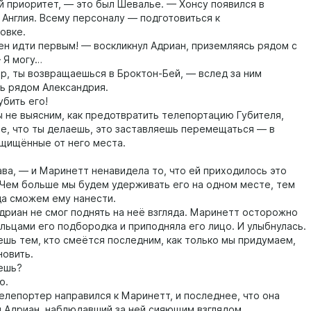
риоритет, — это был Шевалье. — Хонсу появился в
 Англия. Всему персоналу — подготовиться к
овке.
идти первым! — воскликнул Адриан, приземляясь рядом с
 Я могу…
 ты возвращаешься в Броктон-Бей, — вслед за ним
ь рядом Александрия.
бить его!
е выясним, как предотвратить телепортацию Губителя,
е, что ты делаешь, это заставляешь перемещаться — в
ащищённые от него места.
, — и Маринетт ненавидела то, что ей приходилось это
 Чем больше мы будем удерживать его на одном месте, тем
а сможем ему нанести.
ан не смог поднять на неё взгляда. Маринетт осторожно
альцами его подбородка и приподняла его лицо. И улыбнулась.
 тем, кто смеётся последним, как только мы придумаем,
новить.
шь?
ю.
епортер направился к Маринетт, и последнее, что она
л Адриан, наблюдавший за ней сияющим взглядом.