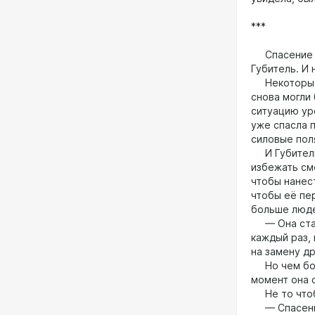
***
Спасение сл
Губитель. И 
Некоторых к
снова могли
ситуацию ур
уже спасла п
силовые пол
И Губитель 
избежать сме
чтобы нанест
чтобы её пе
больше люд
— Она стала
каждый раз, 
на замену д
Но чем боль
момент она 
Не то чтоб
— Спасение,