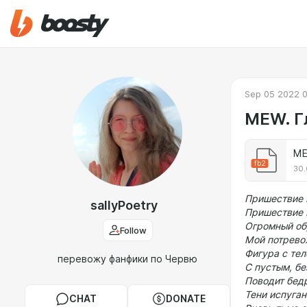
Sep 05 2022 
MEW. Гл
ME
fb2
30.
Пришествие 
sallyPoetry
Пришествие 
Огромный обр
Follow
Мой потрево
Фигура с тел
перевожу фанфики по Червю
С пустым, б
Поводит бедр
Тени испуган
CHAT
DONATE