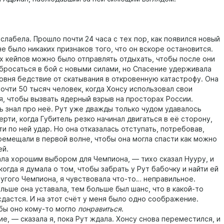
абела. Прошло почти 24 часа с тех пор, как появился новый
не было никаких признаков того, что он вскоре остановится.
ейпов можно было отправлять отдыхать, чтобы после они
 бросаться в бой с новыми силами, но Спасение удерживала
овня бедствие от скатывания в откровенную катастрофу. Она
очти 50 тысяч человек, когда Хонсу использовал свои
я, чтобы вызвать ядерный взрыв на просторах России.
знал про неё. Рут уже дважды только чудом удавалось
рти, когда Губитель резко начинал двигаться в её сторону,
и по ней удар. Но она отказалась отступать, потребовав,
ремещали в первой волне, чтобы она могла спасти как можно
ей.
 хорошим выбором для Чемпиона, — тихо сказал Нууру, и
когда я думала о том, чтобы забрать у Рут бабочку и найти ей
ругого Чемпиона, я чувствовала что-то… неправильное.
ше она уставала, тем больше был шанс, что в какой-то
сдастся. И на этот счёт у меня было одно соображение.
ы оно кому-то могло
понравиться
.
 — сказала я, пока Рут ждала. Хонсу снова переместился, и