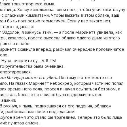
блака тошнотворного дыма.
ница. Хонсу использовал свои поля, чтобы уничтожить кучу
 с опасными химикатами. Чтобы выжить в этом облаке, ваш
ен быть полностью герметичен. Если у вас такого нет,
т него подальше!
йдолон, я займусь этим, — а после Маринетт увидела, как
рь, казалось, просто высосал облако едкого дыма из этого
нял его в небо.
инетт скакнула вперёд, разбивая очередное половинчатое
оле.
уар, очистите пу… БЛЯТЬ!
 ругательства была очевидна.
портировался.
то Кот Нуар может его убить
. Поэтому в этом месте его
ыло. На глазах Маринетт небоскрёб, который частично попал
вия временного поля, просел и начал осыпаться бетоном, а
я сталь больше не в силах была выдерживать вес
 здания.
ухнул, и пыль, поднявшаяся от его падения, облаком
ти, разбросанные прямо под зданием.
гое время это стало бы трагедией. Теперь это было лишь
гих пунктов списка.