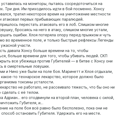
тавилась на мониторы, пытаясь сосредоточиться на
х. Три дня. Им приходилось идти в бой посменно. Хонсу
вался, тратил некоторое время на уничтожение местности
 и атаковал первых прибывающих паралюдей.
ишлось перестать атаковать его в лоб. Слишком многие
овушку, бросаясь на него в атаку, слишком многие устали,
ершать ошибки. Хлоя потеряла опору перед прыжком и чуть
ямо во временное поле, и только быстрые рефлексы Легенды
 ужасной участи.
ь давала Хонсу больше времени на то, чтобы
ься, больше времени для того, чтобы убивать людей. СКП
акрыть все убежища против Губителей — в битве с Хонсу они
ь в смертельные ловушки.
и и Нино уже были на поле боя. Маринетт и Хлоя отдыхали,
и какое-то технарское лекарство, которое должно было
организма токсины усталости.
арство не работало, не рассеивало тяжесть, что бы оно ни
 сделать с её телом.
Адриан… его отодвинули на второй план, человека с силой,
ничтожить Губителя, и…
ие на поле боя всё равно было бесполезно, пока они не
и способ остановить Губителя. Удержать его на месте.