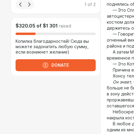
поднялись о
1
of
2
— Это Сплет
автоцистерн
костюм долж
$320.05
of
$1 301
raised
держитесь о
— Говорит Э
огненный вих
Копилка благодарностей! Сюда вы
района и под
можете задонатить любую сумму,
если возникнет желание)
А затем Мар
временное п
— Это Кот Н
DONATE
Причина его
Хонсу теле
Он знает, ч
больше не б
в зону дейст
проржавевша
оставшегося
Небоскрёб р
накрыла кос
В любое дру
одним из мно