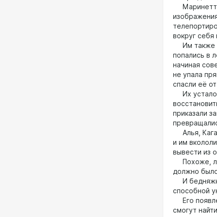
Маринетт ус
изображения
телепортиро
вокруг себя
Им также пр
попались в л
начиная сов
не упала пр
спасли её от
Их усталост
восстановит
приказали з
превращалис
Алья, Кагам
и им вколол
вывести из 
Похоже, лек
должно было
И бедняжка 
способной у
Его появлен
смогут найт