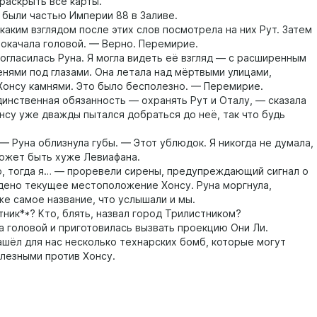
аскрыть все карты.
ыли частью Империи 88 в Заливе.
аким взглядом после этих слов посмотрела на них Рут. Затем
покачала головой. — Верно. Перемирие.
ласилась Руна. Я могла видеть её взгляд — с расширенным
енями под глазами. Она летала над мёртвыми улицами,
Хонсу камнями. Это было бесполезно. — Перемирие.
ственная обязанность — охранять Рут и Оталу, — сказала
онсу уже дважды пытался добраться до неё, так что будь
Руна облизнула губы. — Этот ублюдок. Я никогда не думала,
может быть хуже Левиафана.
тогда я… — проревели сирены, предупреждающий сигнал о
йдено текущее местоположение Хонсу. Руна моргнула,
же самое название, что услышали и мы.
к**? Кто, блять, назвал город Трилистником?
головой и приготовилась вызвать проекцию Они Ли.
ашёл для нас несколько технарских бомб, которые могут
олезными против Хонсу.