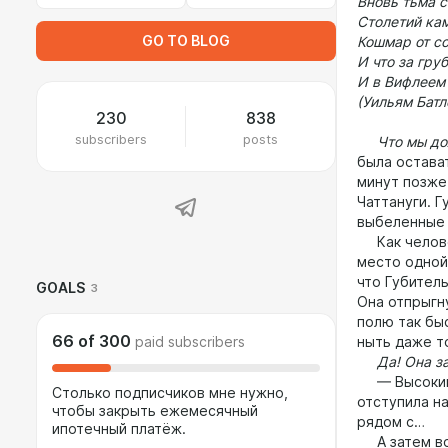
Вновь тьма с
Столетий ка
GO TO BLOG
Кошмар от с
И что за гру
И в Вифлеем 
(Уильям Батл
230
838
subscribers
posts
Что мы дол
была остава
минут позже
Чаттануги. Г
выбеленные 
Как человек
место одной 
что Губитель
GOALS
3
Она отпрыгну
полю так бы
66
of
300
paid subscribers
ныть даже т
Да! Она за
— Высокий п
Столько подписчиков мне нужно,
отступила на
чтобы закрыть ежемесячный
рядом с…
ипотечный платёж.
А затем вок