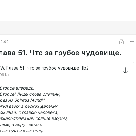
03:00
ава 51. Что за грубое чудовище.
W. Глава 51. Что за грубое чудовище..fb2
09 Kb
Второе впереди.
Второе!
Лишь слова слетели,
аз из Spiritus Mundi*
жил взор; в песках далеких
ом льва, с главою человека,
езжалостным как солнце взором,
ами, а вкруг витают
ных пустынных птиц.