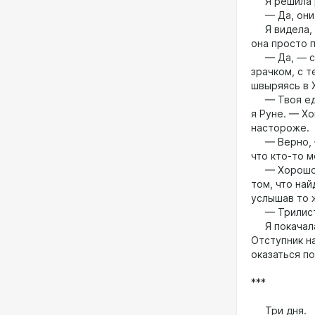
Я решила р
— Да, они б
Я видела, к
она просто 
— Да, — сог
зрачком, с т
швыряясь в 
— Твоя един
я Руне. — Х
настороже.
— Верно, — 
что кто-то 
— Хорошо, 
том, что на
услышав то 
— Трилистни
Я покачала 
Отступник н
оказаться п
***
Три дня.