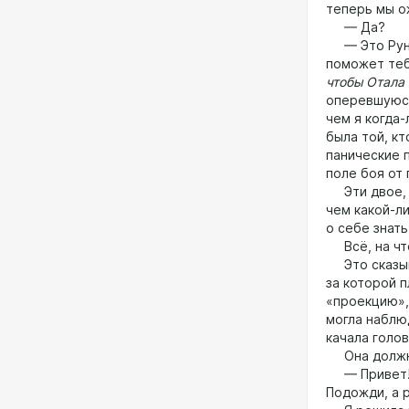
теперь мы о
— Да?
— Это Руна 
поможет теб
чтобы Отала 
оперевшуюся
чем я когда-
была той, к
панические 
поле боя от 
Эти двое, Р
чем какой-л
о себе знать
Всё, на что
Это сказыва
за которой 
«проекцию», 
могла наблюд
качала голо
Она должна 
— Привет! —
Подожди, а 