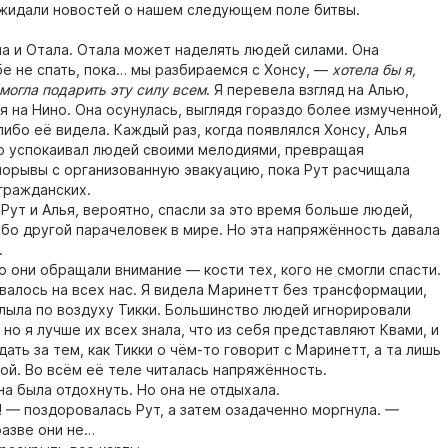
жидали новостей о нашем следующем поле битвы.
и Отала. Отала может наделять людей силами. Она
е не спать, пока… мы разбираемся с Хонсу, —
хотела бы я,
могла подарить эту силу всем
. Я перевела взгляд на Алью,
 на Нино. Она осунулась, выглядя гораздо более измученной,
либо её видела. Каждый раз, когда появлялся Хонсу, Алья
то успокаивал людей своими мелодиями, превращая
порывы с организованную эвакуацию, пока Рут расчищала
гражданских.
ут и Алья, вероятно, спасли за это время больше людей,
ибо другой парачеловек в мире. Но эта напряжённость давала
.
 они обращали внимание — кости тех, кого не смогли спасти.
лось на всех нас. Я видела Маринетт без трансформации,
плыла по воздуху Тикки. Большинство людей игнорировали
но я лучше их всех знала, что из себя представляют Квами, и
ать за тем, как Тикки о чём-то говорит с Маринетт, а та лишь
вой. Во всём её теле читалась напряжённость.
была отдохнуть. Но она не отдыхала.
 поздоровалась Рут, а затем озадаченно моргнула. —
разве они не…