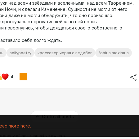
уки над всеми звёздами и вселенными, над всем Творением,
ен Ночи, и сделали Изменение. Сущности не могли от него
 они даже не могли обнаружить, что оно произошло.
одрогнулась от прокатившейся по ней волны.
 повернулись, чтобы дождаться своего собственного
ставило себя долго ждать.
вь
sallypoetry
кроссовер червя с ледибаг
fabius maximus
4
Go to all posts
ead more here.
 property of their respective owners.