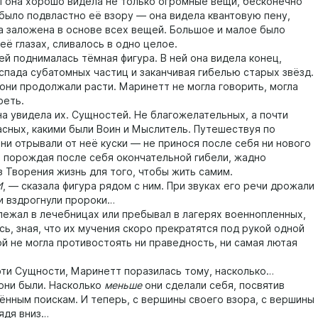
И она хорошо видела не только огромные вещи, бесконечно
было подвластно её взору — она видела квантовую пену,
а заложена в основе всех вещей. Большое и малое было
её глазах, сливалось в одно целое.
 поднималась тёмная фигура. В ней она видела конец,
аспада субатомных частиц и заканчивая гибелью старых звёзд.
и продолжали расти. Маринетт не могла говорить, могла
реть.
 увидела их. Сущностей. Не благожелательных, а почти
асных, какими были Воин и Мыслитель. Путешествуя по
ни отрывали от неё куски — не принося после себя ни нового
е порождая после себя окончательной гибели, жадно
з Творения жизнь для того, чтобы жить самим.
И
, — сказала фигура рядом с ним. При звуках его речи дрожали
и вздрогнули пророки…
ежал в лечебницах или пребывал в лагерях военнопленных,
ь, зная, что их мучения скоро прекратятся под рукой одной
ой не могла противостоять ни праведность, ни самая лютая
и Сущности, Маринетт поразилась тому, насколько…
они были. Насколько
меньше
они сделали себя, посвятив
ённым поискам. И теперь, с вершины своего взора, с вершины
лядя вниз…