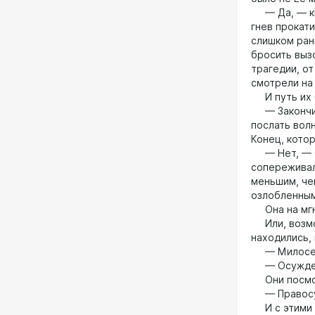
— Да, — кив
гнев прокати
слишком ран
бросить выз
трагедии, о
смотрели на
И путь их 
— Закончить
послать вол
Конец, котор
— Нет, — Си
сопереживал
меньшим, че
озлобленным
Она на мгн
Или, возмож
находились,
— Милосерд
— Осуждение
Они посмотр
— Правосу
И с этими с