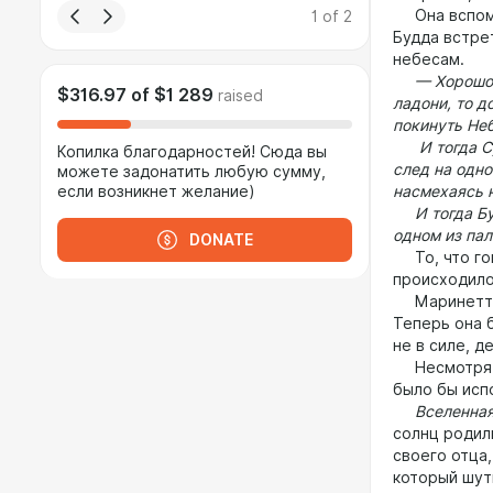
Она вспомни
1
of
2
Будда встре
небесам.
— Хорошо, я
$316.97
of
$1 289
raised
ладони, то 
покинуть Неб
И тогда Сун
Копилка благодарностей! Сюда вы
след на одно
можете задонатить любую сумму,
если возникнет желание)
насмехаясь н
И тогда Буд
одном из пал
DONATE
То, что гов
происходило
Маринетт по
Теперь она 
не в силе, д
Несмотря на
было бы исп
Вселенная 
солнц родил
своего отца,
который шути