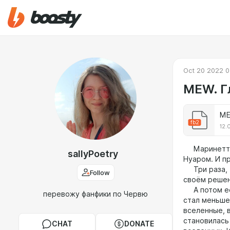
Oct 20 2022 0
MEW. Гл
ME
fb2
12.
Маринетт д
sallyPoetry
Нуаром. И п
Три раза, т
Follow
своём решен
А потом её 
перевожу фанфики по Червю
стал меньше.
вселенные, 
становилась
CHAT
DONATE