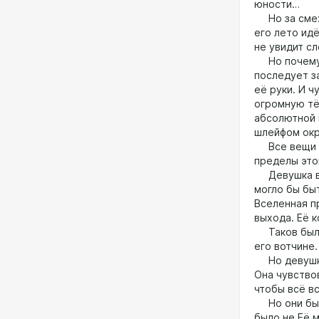
юности…
Но за смехо
его лето идё
не увидит с
Но почему 
последует з
её руки. И ч
огромную тём
абсолютной 
шлейфом окр
Все вещи за
пределы это
Девушка взд
могло бы быт
Вселенная п
выхода. Её к
Таков был Е
его вотчине.
Но девушка 
Она чувство
чтобы всё в
Но они были
было не Её 