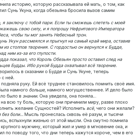
ла историю, которую рассказывала ей мать, о том, как
тил Сунь Укуна, когда обезьяна бросила вызов самим
 заключу с тобой пари. Если ты сможешь слететь с моей
докажешь свою силу, и я попрошу Нефритового Императора
еса, чтобы ты мог занять Небесный трон.
ь Укун рассмеялся и прыгнул на самый край мира, оставив
м из столпов творения. С гордостью он вернулся к Будде,
ад ним из-за его глупости.
да показал, что Король Обезьян просто оставил след на
ьцев Будды. Ибо рукой Будда охватывал всё творение.
орилось в сказании о Будде и Сунь Укуне, теперь
 с ней.
дняла руку. Ей всё труднее становилось помнить своё имя.
была намного
больше
, намного могущественнее. И дело было
ело было в
знании
. Она увидела, она поняла…
 всю ту боль, которую они причинили миру, разве плохо
олнить желание Сущностей? Исполнить
всё
, чего они желали?
без боли…
Мысль пронеслась сквозь её разум, и тысячи
ись, вспыхнули жизнью от этой мысли. Она смутно помнила
 крупного мужчину, который жил и умер в мгновение ока, и
л по поводу того, что дни теперь кажутся короче, чем в его