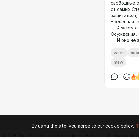
свободные р
от самых Ст
защититься,
Вселенная с
А затем они
Осуждения.
И оно не за
worm
чер
mew
By using the site, you agree to our cookie policy.
R
© 2026 Zaya Solutions Limited. All rights reserved. All trademarks are the