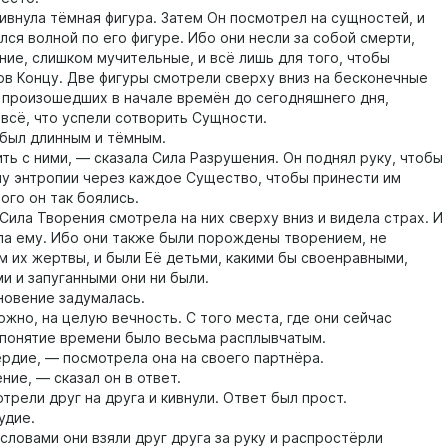
нула тёмная фигура. Затем Он посмотрел на сущностей, и
лся волной по его фигуре. Ибо они несли за собой смерти,
ние, слишком мучительные, и всё лишь для того, чтобы
ов Концу. Две фигуры смотрели сверху вниз на бесконечные
т произошедших в начале времён до сегодняшнего дня,
 всё, что успели сотворить Сущности.
был длинным и тёмным.
 с ними, — сказала Сила Разрушения. Он поднял руку, чтобы
ну энтропии через каждое Существо, чтобы принести им
ого он так боялись.
ла Творения смотрела на них сверху вниз и видела страх. И
а ему. Ибо они также были порождены творением, не
м их жертвы, и были Её детьми, какими бы своенравными,
и и запуганными они ни были.
овение задумалась.
но, на целую вечность. С того места, где они сейчас
 понятие времени было весьма расплывчатым.
ие, — посмотрела она на своего партнёра.
, — сказал он в ответ.
ели друг на друга и кивнули. Ответ был прост.
дие.
ловами они взяли друг друга за руку и распростёрли