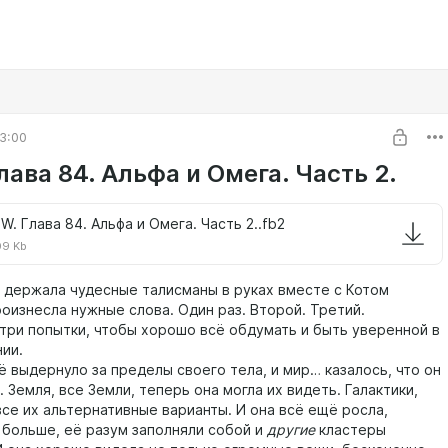
3:00
ава 84. Альфа и Омега. Часть 2.
W. Глава 84. Альфа и Омега. Часть 2..fb2
09 Kb
ержала чудесные талисманы в руках вместе с Котом
роизнесла нужные слова. Один раз. Второй. Третий.
ри попытки, чтобы хорошо всё обдумать и быть уверенной в
ии.
выдернуло за пределы своего тела, и мир… казалось, что он
 Земля, все Земли, теперь она могла их видеть. Галактики,
все их альтернативные варианты. И она всё ещё росла,
 больше, её разум заполняли собой и
другие
кластеры