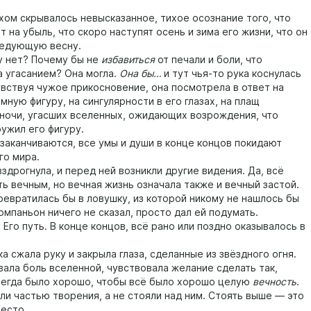
м скрывалось невысказанное, тихое осознание того, что
т на убыль, что скоро наступят осень и зима его жизни, что он
ледующую весну.
нет? Почему бы не
избавиться
от печали и боли, что
а угасанием? Она могла.
Она бы…
и тут чья-то рука коснулась
увствуя чужое прикосновение, она посмотрела в ответ на
ную фигуру, на сингулярности в его глазах, на плащ
ночи, угасших вселенных, ожидающих возрождения, что
ужил его фигуру.
канчиваются, все умы и души в конце концов покидают
го мира.
рогнула, и перед ней возникли другие видения. Да, всё
ь вечным, но вечная жизнь означала также и вечный застой.
ревратилась бы в ловушку, из которой никому не нашлось бы
омпаньон ничего не сказал, просто дал ей подумать.
го путь. В конце концов, всё рано или поздно оказывалось в
сжала руку и закрыла глаза, сделанные из звёздного огня.
вала боль вселенной, чувствовала желание сделать так,
сегда было хорошо, чтобы всё было хорошо целую
вечность
.
 частью творения, а не стояли над ним. Стоять выше — это
место.