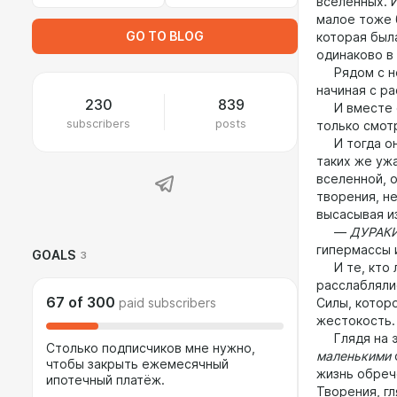
вселенных. 
малое тоже 
GO TO BLOG
которая был
одинаково в 
Рядом с ней
начиная с р
230
839
И вместе он
subscribers
posts
только смот
И тогда она
таких же уж
вселенной, о
творения, н
высасывая и
—
ДУРАК
гипермассы 
GOALS
3
И те, кто л
расслаблялис
67
of
300
paid subscribers
Силы, котор
жестокость.
Глядя на эт
Столько подписчиков мне нужно,
маленькими
чтобы закрыть ежемесячный
жизнь обреч
ипотечный платёж.
Творения, г