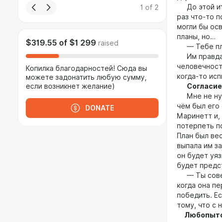
До этой ите
1
of
2
раз что-то п
могли бы ос
планы, но…
$319.55
of
$1 299
raised
— Тебе пле
Им правда б
человечност
Копилка благодарностей! Сюда вы
когда-то ис
можете задонатить любую сумму,
если возникнет желание)
Согласие
Мне не нужн
чём был его
DONATE
Маринетт и, 
потерпеть п
План был ве
выпала им за
он будет уяз
будет предс
— Ты соверш
когда она п
победить. Ес
тому, что с 
Любопытст