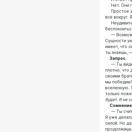
Нет. Они п
Простое
всё вокруг. 
Неудивитель
беспокоиться
— Возможно,
Сущности умр
имеет, что о
ты знаешь, 
Запрос.
— Ты видела
плотно, что 
своими брат
мы победим?
вселенную. Т
только пож
будет. Я не 
Сомнение
— Ты считае
Я уже делал
силой. Но да
продолжишь 