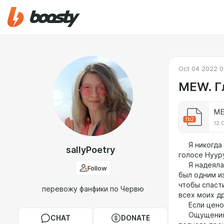
Oct 04 2022 0
MEW. Г
ME
fb2
12.
Я никогда р
sallyPoetry
голоcе Нууру
Я надеялась
Follow
был одним и
чтобы спаст
перевожу фанфики по Червю
всех моих д
Если ценой
Ощущения в 
CHAT
DONATE