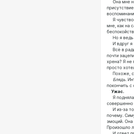
Она мне не 
присутствие 
воспоминани
Я чувствова
мне, как на 
беспокойст
Но я ведь х
И вдруг я у
Всё в ради
почти зацепи
хрена? Я не 
просто хоте
Похоже, сп
Блядь.
Ин
покончить с 
Ужас.
Я подняла в
совершенно 
И из-за тог
почему. Сим
эмоций. Она
Произошло ли
И ответ пр