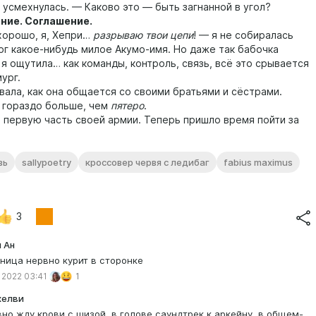
 усмехнулась. — Каково это — быть загнанной в угол?
ие. Соглашение.
рошо, я, Хепри…
разрываю твои цепи
! — я не собиралась
рг какое-нибудь милое Акумо-имя. Но даже так бабочка
 я ощутила… как команды, контроль, связь, всё это срывается
ург.
ла, как она общается со своими братьями и сёстрами.
гораздо больше, чем
пятеро
.
ервую часть своей армии. Теперь пришло время пойти за
вь
sallypoetry
кроссовер червя с ледибаг
fabius maximus
3
 Ан
ница нервно курит в сторонке
 2022 03:41
1
хелви
вно жду крови с шизой, в голове саундтрек к аркейну, в общем-