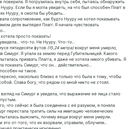
поверила. Я погрузилась внутрь себя, пытаясь обнаружить
Нууру. Если бы я могла увидеть, на что был способен Плагг в
ях Нууру, я смогла бы убедить…
ла сопротивление, как будто Нууру не хотел показывать
самом деле выглядел Плагг. Я начала чувствовать
во…
отела просто показать!
видела… что-то. Не Нууру. Что-то…
усе пятидесяти футов
(15,24 метра)
вокруг меня
умерло
,
в Симург. Я упала за землю перед Губительницей. Какого
пыталась призвать Плагга, я даже не хотела никого убивать. Я
ла показать Симург, что он… действительно…
особен на такое.
тересно, насколько близко я только что была к тому, чтобы
собой. Слава богу, что рядом со мной никто не стоял.
згляд на Симург и увидела, что выражение её лица стало
пустым.
о, что сейчас я была соединена с её разумом, я поняла
ург перестала тратить силы на имитацию человеческих
 пыталась выяснить, почему вещи вокруг меня умерли.
 это от-того, что их взорвали, отравили, облучили…
ишёл практически мгновенно.