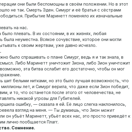
рации они были беспомощны в своём положении. Но в этот
ошло не так. Смерть Эден. Симург и её братья с сёстрами
вободиться. Прибытие Маринетт поменяло их изначальные
вать на нас.
ыло плевать. В их состоянии, в их жизнях, любая
ь была неуместна. Всякое сочувствие, которое они могли
пытывать к своим жертвам, уже давно исчезло.
.
о было спрашивать о плане Симург, ведь я и так знала, в
 смысл. Либо Маринетт уничтожит Зиона, либо Зион уничтожит
возможно, эта битва ослабит его достаточно, чтобы он мог
оражение.
сь шит белыми нитками, но это было лучшая возможность, что
 миллионы лет, и Симург верила, что даже если Зион победит,
вим, и то, что останется после этого от человечества, не
тавлять никакой угрозы для Губителей.
ила ошибку, — сказала я ей. Её лицо слегка наклонилось,
еревела взгляд на меня. — Ты думаешь, что Зион
может
ли он убьёт Маринетт, убьёт всех нас, это просто приведёт к
ним лично пообщается Плагг.
во. Сомнение.