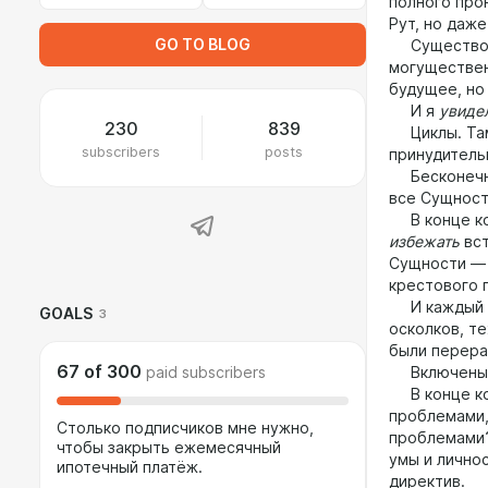
полного про
Рут, но даж
GO TO BLOG
Существо, с
могуществен
будущее, но
И я
увиде
230
839
Циклы. Там 
subscribers
posts
принудитель
Бесконечная
все Сущност
В конце кон
избежать
вст
Сущности — 
крестового 
И каждый ци
GOALS
3
осколков, т
были перера
67
of
300
paid subscribers
Включены в
В конце кон
проблемами,
Столько подписчиков мне нужно,
проблемами?
чтобы закрыть ежемесячный
умы и лично
ипотечный платёж.
директив.