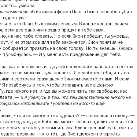
росто… умерли.
воспоминание
об истинной форма Плагга было способно убить
Я вздрогнула.
но, что Плагг был таким ленивым. В конце концов, зачем
, если все рано или поздно придут к тебе сами.
 на нас тебе плевать. Но если Зион победит, ты умрёшь.
ут. И на этом всё для тебя закончится. Зион понятия не
н собирается призвать на свою голову. Но ты знаешь.
Теперь
— я улыбнулась. — И у меня есть предложение для тебя.
, как я вернулась из другой вселенной и запечатала её так
даже ты не можешь туда попасть. Я освобожу тебя, и ты со
ьями и сёстрами сразишься с Зионом вместе с нами. И если
 Я позабочусь о том, чтобы отправить вас в
другую
у, где никого нет, и где вы можете жить так свободно, как
елаете, —
и я убежусь в том, что там действительно никого не
собираюсь натравливать Губителей на кого-то ещё.
.
шь, что я не смогу этого сделать? — я наклонила голову. —
а такое однажды, и Бабочка может снова наделить меня этой
же если я не смогу вспомнить как. Единственный путь, где ты
существование — это тот, где Зион должен потерпеть