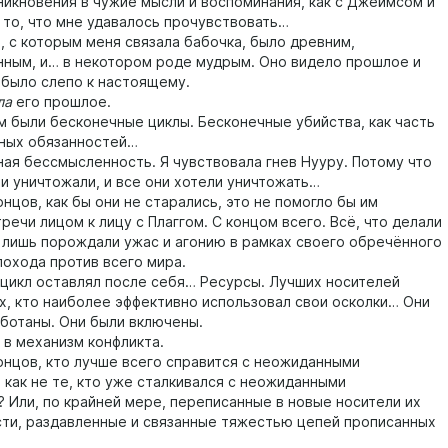
никновения в чужие мысли и воспоминания, как с Джеймсом и
е то, что мне удавалось прочувствовать…
 которым меня связала бабочка, было древним,
ным, и… в некотором роде мудрым. Оно видело прошлое и
 было слепо к настоящему.
ла
его прошлое.
были бесконечные циклы. Бесконечные убийства, как часть
ных обязанностей…
 бессмысленность. Я чувствовала гнев Нууру. Потому что
и уничтожали, и все они хотели уничтожать…
цов, как бы они не старались, это не помогло бы им
речи лицом к лицу с Плаггом. С концом всего. Всё, что делали
лишь порождали ужас и агонию в рамках своего обречённого
похода против всего мира.
кл оставлял после себя… Ресурсы. Лучших носителей
ех, кто наиболее эффективно использовал свои осколки… Они
ботаны. Они были включены.
 механизм конфликта.
цов, кто лучше всего справится с неожиданными
 как не те, кто уже сталкивался с неожиданными
 Или, по крайней мере, переписанные в новые носители их
сти, раздавленные и связанные тяжестью цепей прописанных