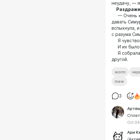
неудачу, — я
Раздражен
— Очень хо
давать Симу
вспыхнула, и
с разума Сим
Я чувствова
И их было 
Я собрала п
другой.
worm
чер
mew
3
Артём
Сплет
Oct 04
Ари К
/Акти