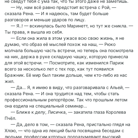
не сведут тебя с ума так, что ты этого даже не заметишь.
— Ну, нам всё равно предстоит встреча с Рой, —
сказала Рена. — И я надеюсь, там будет больше
разговоров и меньше ударов по лицу.
— Я..! — вскинулась было Маринетт, но тут же сникла. —
Ты права, я вышла из себя.
— Если она жила в этом ужасе всю свою жизнь, я не
думаю, что образ её мыслей похож на наш, — Рюко
молчала большую часть встречи, но теперь она посмотрела
на них, держа в руке складную чашку, которую принесла
для этой встречи. — Посмотрите, как изменился Париж
всего за несколько лет с тех пор, как тут появился
Бражник. Её мир был таким дольше, чем кто-либо из нас
жил.
— Да… Я, я имею в виду, что разговаривала с Альей, —
сказала Рена. — И она трудится над тем, чтобы стать
профессиональным репортёром. Так что прошлым летом
она ездила на специальный семинар…
— Ближе к
делу
, Лисичка, — закатила глаза Королева
Пчёл.
— Да,
дело
в том, — сказала Рена, пристально глядя на
Хлою, — что одна из лекций была посвящена беседам с
людьми, профессии которых подразумевают высокий