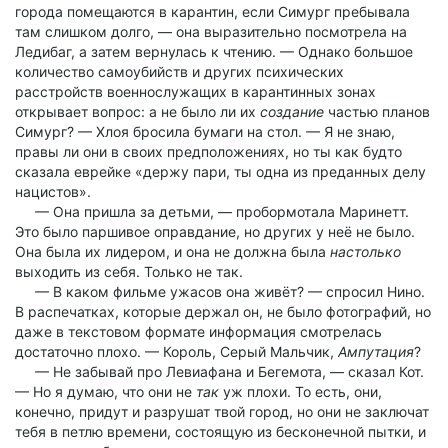
города помещаются в карантин, если Симург пребывала
там слишком долго, — она выразительно посмотрела на
Ледибаг, а затем вернулась к чтению. — Однако большое
количество самоубийств и других психических
расстройств военнослужащих в карантинных зонах
открывает вопрос: а не было ли их
создание
частью планов
Симург? — Хлоя бросила бумаги на стол. — Я не знаю,
правы ли они в своих предположениях, но ты как будто
сказала еврейке «держу пари, ты одна из преданных делу
нацистов».
— Она пришла за детьми, — пробормотала Маринетт.
Это было паршивое оправдание, но других у неё не было.
Она была их лидером, и она не должна была
настолько
выходить из себя. Только не так.
— В каком фильме ужасов она живёт? — спросил Нино.
В распечатках, которые держал он, не было фотографий, но
даже в текстовом формате информация смотрелась
достаточно плохо. — Король, Серый Мальчик,
Ампутация
?
— Не забывай про Левиафана и Бегемота, — сказал Кот.
— Но я думаю, что они не
так
уж плохи. То есть, они,
конечно, придут и разрушат твой город, но они не заключат
тебя в петлю времени, состоящую из бесконечной пытки, и