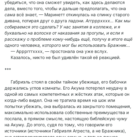
убедиться, что она сможет увидеть, как здесь делаются
дела, вместо того, чтобы и дальше предполагать, что она
сама
всё знает, — Маринетт откинулась на спинку старого
дивана, потирая друг о друга ладони.
Аггрррхххх… Как мы
собираемся это сделать? У нас занятия в коллеже, и я
буквально на волоске от наказания за прогулы, и если я
расскажу о проблеме кому-нибудь ещё, получу в итоге ещё
одного человека, которого мог бы использовать Бражник…
— Аррргггхххх, — простонала она уже вслух.
Казалось, никто не был удивлён такой её реакцией.
***
Габриэль стоял в своём тайном убежище, его бабочки
держались углов комнаты. Его Акума потерпел неудачу в
одной из самых компетентных и жёстких атак, которые он
когда-либо видел. Она не тратила время на шок или
попытки убежать, она выбралась из закрытого помещения,
максимально использовала собственные преимущества и
послала, в прямом смысле, настоящую библейскую
чуму
на Акуму. До этого, судя по тому, что говорили его
источники (источники Габриэля Агреста, а не Бражника),
она затерроризировала одну семью, и только личное