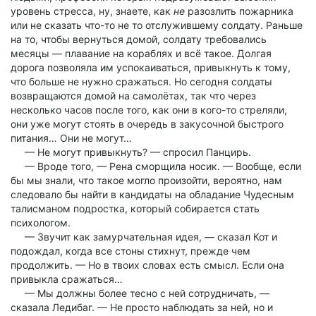
уровень стресса, ну, знаете, как
не
разозлить пожарника
или не сказать что-то не то отслужившему солдату. Раньше
на то, чтобы вернуться домой, солдату требовались
месяцы — плавание на кораблях и всё такое. Долгая
дорога позволяла им успокаиваться, привыкнуть к тому,
что больше не нужно сражаться. Но сегодня солдаты
возвращаются домой на самолётах, так что через
несколько часов после того, как они в кого-то стреляли,
они уже могут стоять в очередь в закусочной быстрого
питания… Они не могут…
— Не могут привыкнуть? — спросил Панцирь.
— Вроде того, — Рена сморщила носик. — Вообще, если
бы мы знали, что такое могло произойти, вероятно, нам
следовало бы найти в кандидаты на обладание Чудесным
талисманом подростка, который собирается стать
психологом.
— Звучит как замурчательная идея, — сказал Кот и
подождал, когда все стоны стихнут, прежде чем
продолжить. — Но в твоих словах есть смысл. Если она
привыкла сражаться…
— Мы должны более тесно с ней сотрудничать, —
сказала Ледибаг. — Не просто наблюдать за ней, но и