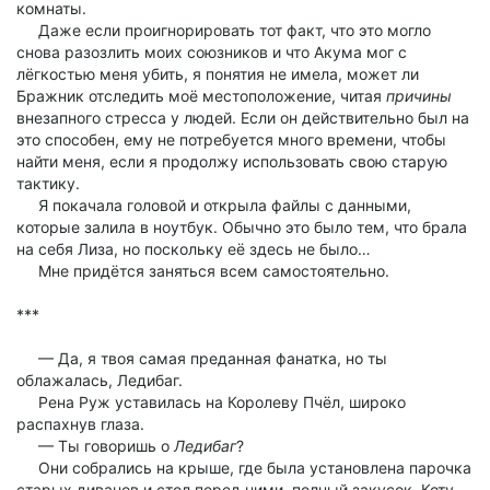
комнаты.
Даже если проигнорировать тот факт, что это могло
снова разозлить моих союзников и что Акума мог с
лёгкостью меня убить, я понятия не имела, может ли
Бражник отследить моё местоположение, читая
причины
внезапного стресса у людей. Если он действительно был на
это способен, ему не потребуется много времени, чтобы
найти меня, если я продолжу использовать свою старую
тактику.
Я покачала головой и открыла файлы с данными,
которые залила в ноутбук. Обычно это было тем, что брала
на себя Лиза, но поскольку её здесь не было…
Мне придётся заняться всем самостоятельно.
***
— Да, я твоя самая преданная фанатка, но ты
облажалась, Ледибаг.
Рена Руж уставилась на Королеву Пчёл, широко
распахнув глаза.
— Ты говоришь о
Ледибаг
?
Они собрались на крыше, где была установлена парочка
старых диванов и стол перед ними, полный закусок. Коту