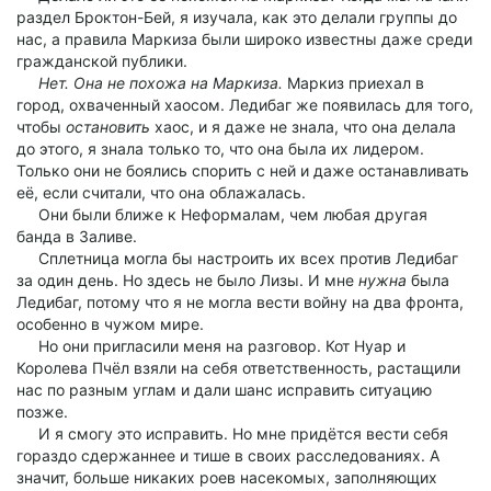
раздел Броктон-Бей, я изучала, как это делали группы до
нас, а правила Маркиза были широко известны даже среди
гражданской публики.
Нет. Она не похожа на Маркиза.
Маркиз приехал в
город, охваченный хаосом. Ледибаг же появилась для того,
чтобы
остановить
хаос, и я даже не знала, что она делала
до этого, я знала только то, что она была их лидером.
Только они не боялись спорить с ней и даже останавливать
её, если считали, что она облажалась.
Они были ближе к Неформалам, чем любая другая
банда в Заливе.
Сплетница могла бы настроить их всех против Ледибаг
за один день. Но здесь не было Лизы. И мне
нужна
была
Ледибаг, потому что я не могла вести войну на два фронта,
особенно в чужом мире.
Но они пригласили меня на разговор. Кот Нуар и
Королева Пчёл взяли на себя ответственность, растащили
нас по разным углам и дали шанс исправить ситуацию
позже.
И я смогу это исправить. Но мне придётся вести себя
гораздо сдержаннее и тише в своих расследованиях. А
значит, больше никаких роев насекомых, заполняющих