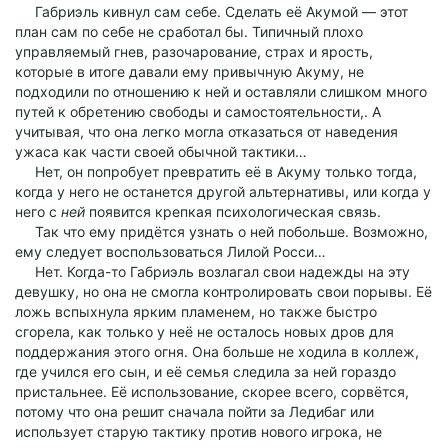
Габриэль кивнул сам себе. Сделать её Акумой — этот
план сам по себе не сработал бы. Типичный плохо
управляемый гнев, разочарование, страх и ярость,
которые в итоге давали ему привычную Акуму, не
подходили по отношению к ней и оставляли слишком много
путей к обретению свободы и самостоятельности,. А
учитывая, что она легко могла отказаться от наведения
ужаса как части своей обычной тактики…
Нет, он попробует превратить её в Акуму только тогда,
когда у него не останется другой альтернативы, или когда у
него с
ней
появится крепкая психологическая связь.
Так что ему придётся узнать о ней побольше. Возможно,
ему следует воспользоваться Лилой Росси…
Нет. Когда-то Габриэль возлагал свои надежды на эту
девушку, но она не смогла контролировать свои порывы. Её
ложь вспыхнула ярким пламенем, но также быстро
сгорела, как только у неё не осталось новых дров для
поддержания этого огня. Она больше не ходила в коллеж,
где учился его сын, и её семья следила за ней гораздо
пристальнее. Её использование, скорее всего, сорвётся,
потому что она решит сначала пойти за Ледибаг или
использует старую тактику против нового игрока, не