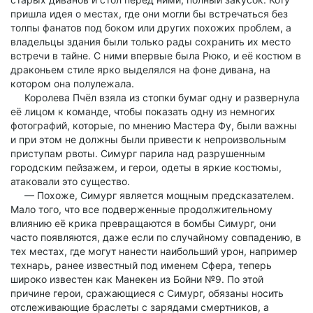
пришла идея о местах, где они могли бы встречаться без
толпы фанатов под боком или других похожих проблем, а
владельцы здания были только рады сохранить их место
встречи в тайне. С ними впервые была Рюко, и её костюм в
драконьем стиле ярко выделялся на фоне дивана, на
котором она полулежала.
Королева Пчёл взяла из стопки бумаг одну и развернула
её лицом к команде, чтобы показать одну из немногих
фотографий, которые, по мнению Мастера Фу, были важны
и при этом не должны были привести к непроизвольным
приступам рвоты. Симург парила над разрушенным
городским пейзажем, и герои, одеты в яркие костюмы,
атаковали это существо.
— Похоже, Симург является мощным предсказателем.
Мало того, что все подверженные продолжительному
влиянию её крика превращаются в бомбы Симург, они
часто появляются, даже если по случайному совпадению, в
тех местах, где могут нанести наибольший урон, например
технарь, ранее известный под именем Сфера, теперь
широко известен как Манекен из Бойни №9. По этой
причине герои, сражающиеся с Симург, обязаны носить
отслеживающие браслеты с зарядами смертников, а