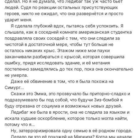
сделал. Но я не думала, что Ледибаг так уж часто бьёт
людей. Судя по реакции остальных присутствующих
героев, никто не ожидал, что она развернётся и просто
ударит меня.
Я сделала глубокий вдох, пытаясь себя успокоить. Я
слышала, как в соседней комнате американская студентка
поздравляла своих соседей с тем, что они следили за
чистотой в достаточной мере, чтобы тут больше не
осталось никаких крыс. Этажом ниже мои пауки
заканчивали разбираться с крысой, которая совершила
ошибку, придя исследовать здание, и её метания
постепенно замедлялись до тех пор, пока она окончательно
не умерла.
Даже её обвинение в том, что я была похожа на
Симург…
Скажи это Эмма, это прозвучало бы приторно-сладко и
подразумевало бы под собой, что будучи Зиз-бомбой я
буду отрезана от социума и возможных новых друзей.
Ледибаг же была в ярости, она не следила за языком и
искала худшее оскорбление, которое только могла найти,
потому что я…
Ну, затерроризировала одну семью в её родном городе.
Делало ли это её похожей на Маркиза? Когда мы начали