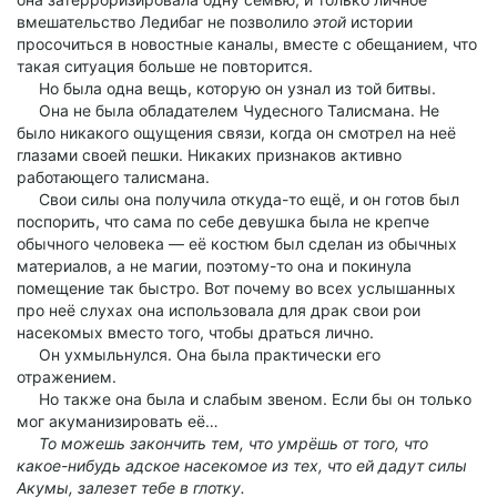
вмешательство Ледибаг не позволило
этой
истории
просочиться в новостные каналы, вместе с обещанием, что
такая ситуация больше не повторится.
Но была одна вещь, которую он узнал из той битвы.
Она не была обладателем Чудесного Талисмана. Не
было никакого ощущения связи, когда он смотрел на неё
глазами своей пешки. Никаких признаков активно
работающего талисмана.
Свои силы она получила откуда-то ещё, и он готов был
поспорить, что сама по себе девушка была не крепче
обычного человека — её костюм был сделан из обычных
материалов, а не магии, поэтому-то она и покинула
помещение так быстро. Вот почему во всех услышанных
про неё слухах она использовала для драк свои рои
насекомых вместо того, чтобы драться лично.
Он ухмыльнулся. Она была практически его
отражением.
Но также она была и слабым звеном. Если бы он только
мог акуманизировать её…
То можешь закончить тем, что умрёшь от того, что
какое-нибудь адское насекомое из тех, что ей дадут силы
Акумы, залезет тебе в глотку.