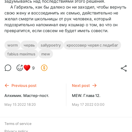
задумываясь над последствиями этого решения.
А Габриэль, как бы далеко он ни заходил, чтобы вернуть
свою жену и воссоединить их семью, действительно не
желал смерти школьницы от рук человека, который
подозрительно напоминал ему кошмар о том, во что он
превратится, если совсем не будет иметь совести.
worm
червь
sallypoetry
кроссовер червя с ледибаг
fabius maximus
mew
9
Previous post
Next post
Алхимик. Мастер-пост.
MEW. Глава 12.
May 15 2022 18:20
May 17 2022 03:00
Terms of service
Privacy policy