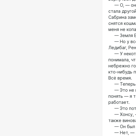
— О, — она 
стала другой
Сабрина замо
снятся кошм
меня не копа
— Земля Бе
— Но у всех
Ледибаг, Рен
— У некотор
понимала, чт
небрежно го
кто-нибудь 
Всё время.
— Теперь о
— Это не им
понять — я 
работает.
— Это потом
— Хонсу, — 
также винов
— Он был п
— Нет, — я 