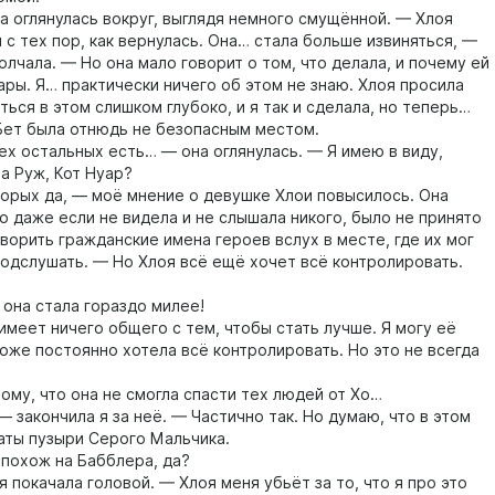
оглянулась вокруг, выглядя немного смущённой. — Хлоя
 с тех пор, как вернулась. Она… стала больше извиняться, —
лчала. — Но она мало говорит о том, что делала, и почему ей
ары. Я… практически ничего об этом не знаю. Хлоя просила
ться в этом слишком глубоко, и я так и сделала, но теперь…
т была отнюдь не безопасным местом.
 остальных есть… — она оглянулась. — Я имею в виду,
а Руж, Кот Нуар?
ых да, — моё мнение о девушке Хлои повысилось. Она
о даже если не видела и не слышала никого, было не принято
ворить гражданские имена героев вслух в месте, где их мог
подслушать. — Но Хлоя всё ещё хочет всё контролировать.
на стала гораздо милее!
еет ничего общего с тем, чтобы стать лучше. Я могу её
тоже постоянно хотела всё контролировать. Но это не всегда
у, что она не смогла спасти тех людей от Хо…
закончила я за неё. — Частично так. Но думаю, что в этом
аты пузыри Серого Мальчика.
охож на Бабблера, да?
покачала головой. — Хлоя меня убьёт за то, что я про это