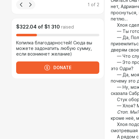
сниться сны 
1
of
2
нет, Адрианч
проснуться,
петлю…
Хлоя сделал
$322.04
of
$1 310
raised
— Ты готов
— Да, Полле
Копилка благодарностей! Сюда вы
приземлитьс
можете задонатить любую сумму,
дверям свое
если возникнет желание)
— Что слу
— Это прост
DONATE
это Одри?
— Да, моя к
почему это 
— Ну, может
сказала Саб
Стук оборв
— Хлоя? М
Стоп. Мы?
кроме неё, 
Хлоя подошл
смотревшая 
А рядом с н