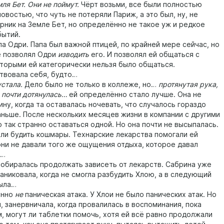
я Бет. Они не поймут.
Чёрт возьми, все были полностью
новостью, что чуть не потеряли Париж, а это был, ну, не
рник на Земле Бет, но определённо не такое уж и редкое
бытий.
Одри. Папа был важной птицей, по крайней мере сейчас, но
е позволял Одри
изводить
его. И позволял ей общаться с
оторыми ей категорически нельзя было общаться.
вовала себя, будто…
стала.
Дело было не только в коллеже, но…
протянутая рука,
я почти дотянулась…
ей определённо стало лучше. Она не
ну, когда та оставалась ночевать, что случалось гораздо
аньше. После нескольких месяцев жизни в компании с другими
 так странно оставаться одной. Но она почти не высыпалась.
ли будить кошмары. Технарские лекарства помогали ей
 они не давали того же ощущения отдыха, которое давал
н…
биралась продолжать зависеть от лекарств. Сабрина уже
аниковала, когда не смогла разбудить Хлою, а в следующий
была…
нно
не
паническая атака. У Хлои не было панических атак. Но
, занервничала, когда провалилась в воспоминания, пока
м, могут ли таблетки помочь, хотя ей всё равно продолжали