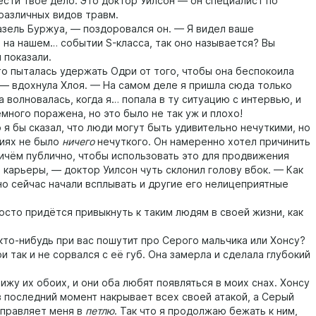
ести твоё дело. Это доктор Уилсон — он специалист по
различных видов травм.
ль Буржуа, — поздоровался он. — Я видел ваше
 на нашем… событии S-класса, так оно называется? Вы
 показали.
пыталась удержать Одри от того, чтобы она беспокоила
 — вдохнула Хлоя. — На самом деле я пришла сюда только
 волновалась, когда я… попала в ту ситуацию с интервью, и
емного поражена, но это было не так уж и плохо!
бы сказал, что люди могут быть удивительно нечуткими, но
виях не было
ничего
нечуткого. Он намеренно хотел причинить
ричём публично, чтобы использовать это для продвижения
 карьеры, — доктор Уилсон чуть склонил голову вбок. — Как
но сейчас начали всплывать и другие его нелицеприятные
о придётся привыкнуть к таким людям в своей жизни, как
о-нибудь при вас пошутит про Серого мальчика или Хонсу?
так и не сорвался с её губ. Она замерла и сделала глубокий
у их обоих, и они оба любят появляться в моих снах. Хонсу
в последний момент накрывает всех своей атакой, а Серый
правляет меня в
петлю
. Так что я продолжаю бежать к ним,