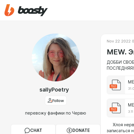
Nov 22 2022 
MEW. Э
ДОББИ СВОБ
ПОСЛЕДНЯЯ!
ME
fb2
sallyPoetry
31.
Follow
ME
fb2
3.1
перевожу фанфики по Червю
Хлоя нервни
CHAT
DONATE
записаться н