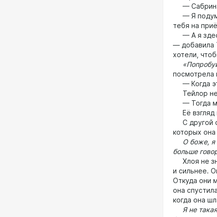
— Сабрина
— Я подумал
тебя на приё
— А я здесь
— добавила 
хотели, что
«Попробуй с
посмотрела 
— Когда эт
Тейлор немн
— Тогда мы 
Её взгляд г
С другой ст
которых она
О боже, я с
больше говор
Хлоя не зна
и сильнее. О
Откуда они 
она спустил
когда она шл
Я не такая! 