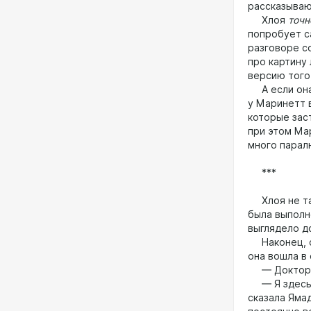
рассказываю
Хлоя
точн
попробует с
разговоре с
про картину
версию того
А если она 
у Маринетт 
которые зас
при этом Ма
много парал
***
Хлоя не так
была выполне
выглядело д
Наконец, се
она вошла в
— Доктор 
— Я здесь т
сказала Яма