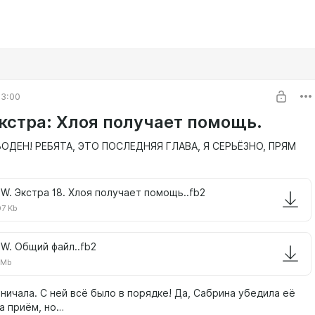
03:00
кстра: Хлоя получает помощь.
ОДЕН! РЕБЯТА, ЭТО ПОСЛЕДНЯЯ ГЛАВА, Я СЕРЬЁЗНО, ПРЯМ
W. Экстра 18. Хлоя получает помощь..fb2
07 Kb
W. Общий файл..fb2
1 Mb
чала. С ней всё было в порядке! Да, Сабрина убедила её
а приём, но…