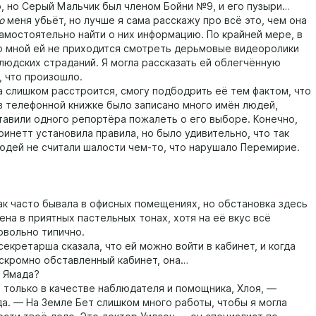
, но Серый Мальчик был членом Бойни №9, и его пузыри…
о
меня убьёт, но лучше я сама расскажу про всё это, чем она
амостоятельно найти о них информацию. По крайней мере, в
о мной ей не приходится смотреть дерьмовые видеоролики
 людских страданий. Я могла рассказать ей облегчённую
, что произошло.
слишком расстроится, смогу подбодрить её тем фактом, что
в телефонной книжке было записано много имён людей,
тавили одного репортёра пожалеть о его выборе. Конечно,
ринетт установила правила, но было удивительно, что так
юдей не считали шалости чем-то, что нарушало Перемирие.
 часто бывала в офисных помещениях, но обстановка здесь
на в приятных пастельных тонах, хотя на её вкус всё
овольно типично.
кретарша сказала, что ей можно войти в кабинет, и когда
 скромно обставленный кабинет, она…
Ямада?
олько в качестве наблюдателя и помощника, Хлоя, —
да. — На Земле Бет слишком много работы, чтобы я могла