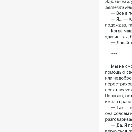
Адрианом хо
Бегемота ил
— Всё в пор
— Я… — Хлоя
подождав, п
Когда машин
здание так, 
— Давайте 
***
Мы не смогл
помощью сво
или недоброж
перестрахов
всех насеко
Полагаю, ос
имела право
— Так… ты Т
она совсем 
разговарива
— Да. Я поп
вернуться д