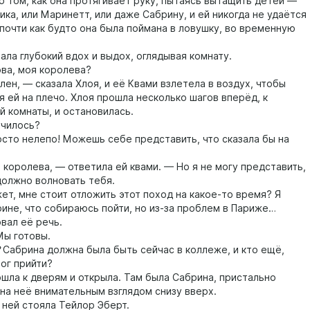
о том, как она протягивает руку, пытаясь вытащить детей —
ика, или Маринетт, или даже Сабрину, и ей никогда не удаётся
 почти как будто она была поймана в ловушку, во временную
а глубокий вдох и выдох, оглядывая комнату.
а, моя королева?
н, — сказала Хлоя, и её Квами взлетела в воздух, чтобы
я ей на плечо. Хлоя прошла несколько шагов вперёд, к
й комнаты, и остановилась.
чилось?
о нелепо! Можешь себе представить, что сказала бы на
оролева, — ответила ей квами. — Но я не могу представить,
должно волновать тебя.
, мне стоит отложить этот поход на какое-то время? Я
рине, что собираюсь пойти, но из-за проблем в Париже…
ал её речь.
ы готовы.
Cабрина должна была быть сейчас в коллеже, и кто ещё,
мог прийти?
а к дверям и открыла. Там была Сабрина, пристально
на неё внимательным взглядом снизу вверх.
ей стояла Тейлор Эберт.