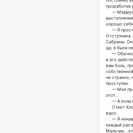
постоянно в
проработке 
— Мадмуазе
выступление
хорошо себя
— Я просто 
Отступника,
Сабрины. Она
да, я была н
— Обычно я 
в его дейст
вам боль, п
собственной
ни странно, 
проступки.
— Мне прост
этот…
— А если кт
Ответ Хлои 
вдох.
— Я ненавиж
каждый раз 
Мальчик… от