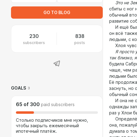
Это не Земл
сбиты с ног 
GO TO BLOG
обычный вто
развитие со
И ещё была 
он всё такж
230
838
людьми, с к
subscribers
posts
Хлоя чувст
Я просто у
так близко, 
будила Сабри
чаще, чем р
людьми было
Её продолжа
GOALS
3
заснуть, но
обычный со
И она не со
65
of
300
paid subscribers
однажды зап
раз у Хлои 
Определё
Столько подписчиков мне нужно,
она, пожалуй
чтобы закрыть ежемесячный
ипотечный платёж.
думала о то