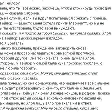
? Тейлор?
а, что ты, возможно, захочешь, чтобы кто-нибудь проводил
м, — сказала Сабрина.
 на случай, если ты вдруг попытаешься сбежать с приёма,
Тейлор. — Вместо меня хотела прийти Маринетт, но мы не
бы ты чувствовала, будто тебя вынуждают.
бежать, и я пошлю за тобой Сибирь», ты хотела сказать.
Хлоя
на Тейлор высокомерным взглядом.
о я убегала?
ого помолчала, прежде чем заговорить снова.
можем просто насладиться совместной прогулкой.
оворил другое. Она точно знала, о чём думала Хлоя.
ороны, у Тейлор у самой была куча похожих проблем, о
 не любила говорить.
равниваю себя с Рой. Может, мне действительно стоит
ить о своих чувствах.
ла почему, но она обнаружила, что нервничает всё сильнее
на будет разговаривать с кем-то, кто был не с Земли Бет.
могли знать? Поймут ли они? В конце концов, в родном Париже
а под откос целый
поезд
. Несколько человек помахали ей,
а к машине, но Хлоя лишь вяло помахала им в ответ.
Я не должна бояться! Мне не было страшно, когда мы с