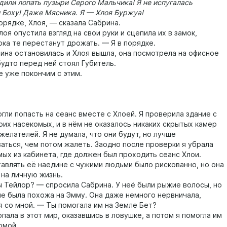
дили лопать пузыри Серого Мальчика! Я не испугалась
и Боху! Даже Мясника. Я — Хлоя Буржуа!
ядке, Хлоя, — сказала Сабрина.
 опустила взгляд на свои руки и сцепила их в замок,
ока те перестанут дрожать. — Я в порядке.
а остановилась и Хлоя вышла, она посмотрела на офисное
будто перед ней стоял Губитель.
уже покончим с этим.
и попасть на сеанс вместе с Хлоей. Я проверила здание с
их насекомых, и в нём не оказалось никаких скрытых камер
елателей. Я не думала, что они будут, но лучше
аться, чем потом жалеть. Заодно после проверки я убрала
мых из кабинета, где должен был проходить сеанс Хлои.
тавлять её наедине с чужими людьми было рискованно, но она
 на личную жизнь.
ейлор? — спросила Сабрина. У неё были рыжие волосы, но
не была похожа на Эмму. Она даже немного нервничала,
я со мной. — Ты помогала им на Земле Бет?
ала в этот мир, оказавшись в ловушке, а потом я помогла им
омой.