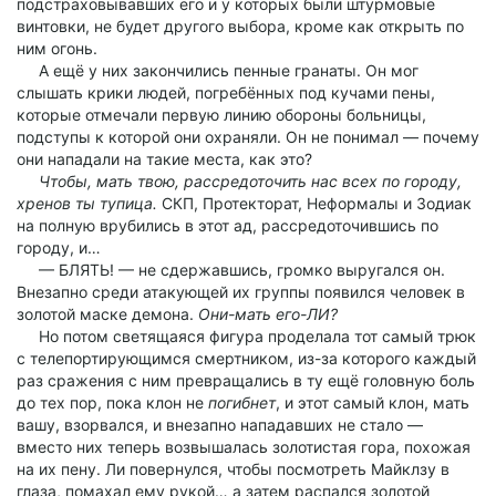
подстраховывавших его и у которых были штурмовые
винтовки, не будет другого выбора, кроме как открыть по
ним огонь.
А ещё у них закончились пенные гранаты. Он мог
слышать крики людей, погребённых под кучами пены,
которые отмечали первую линию обороны больницы,
подступы к которой они охраняли. Он не понимал — почему
они нападали на такие места, как это?
Чтобы, мать твою, рассредоточить нас всех по городу,
хренов ты тупица.
СКП, Протекторат, Неформалы и Зодиак
на полную врубились в этот ад, рассредоточившись по
городу, и…
— БЛЯТЬ! — не сдержавшись, громко выругался он.
Внезапно среди атакующей их группы появился человек в
золотой маске демона.
Они-мать его-ЛИ?
Но потом светящаяся фигура проделала тот самый трюк
с телепортирующимся смертником, из-за которого каждый
раз сражения с ним превращались в ту ещё головную боль
до тех пор, пока клон не
погибнет
, и этот самый клон, мать
вашу, взорвался, и внезапно нападавших не стало —
вместо них теперь возвышалась золотистая гора, похожая
на их пену. Ли повернулся, чтобы посмотреть Майклзу в
глаза, помахал ему рукой… а затем распался золотой