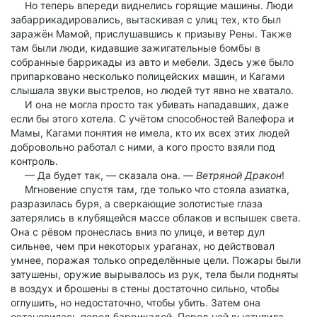
Но теперь впереди виднелись горящие машины. Люди
забаррикадировались, вытаскивая с улиц тех, кто был
заражён Мамой, прислушавшись к призыву Рены. Также
там были люди, кидавшие зажигательные бомбы в
собранные баррикады из авто и мебели. Здесь уже было
припарковано несколько полицейских машин, и Кагами
слышала звуки выстрелов, но людей тут явно не хватало.
И она не могла просто так убивать нападавших, даже
если бы этого хотела. С учётом способностей Валефора и
Мамы, Кагами понятия не имела, кто их всех этих людей
добровольно работал с ними, а кого просто взяли под
контроль.
— Да будет так, — сказала она. —
Ветряной Дракон
!
Мгновение спустя там, где только что стояла азиатка,
разразилась буря, а сверкающие золотистые глаза
затерялись в клубящейся массе облаков и вспышек света.
Она с рёвом пронеслась вниз по улице, и ветер дул
сильнее, чем при некоторых ураганах, но действовал
умнее, поражая только определённые цели. Пожары были
затушены, оружие вырывалось из рук, тела были подняты
в воздух и брошены в стены достаточно сильно, чтобы
оглушить, но недостаточно, чтобы убить. Затем она
остановилась перед баррикадой. Перед ней выступила