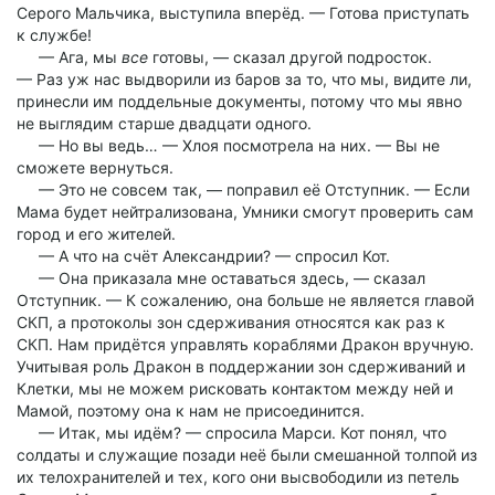
Серого Мальчика, выступила вперёд. — Готова приступать
к службе!
— Ага, мы
все
готовы, — сказал другой подросток.
— Раз уж нас выдворили из баров за то, что мы, видите ли,
принесли им поддельные документы, потому что мы явно
не выглядим старше двадцати одного.
— Но вы ведь… — Хлоя посмотрела на них. — Вы не
сможете вернуться.
— Это не совсем так, — поправил её Отступник. — Если
Мама будет нейтрализована, Умники смогут проверить сам
город и его жителей.
— А что на счёт Александрии? — спросил Кот.
— Она приказала мне оставаться здесь, — сказал
Отступник. — К сожалению, она больше не является главой
СКП, а протоколы зон сдерживания относятся как раз к
СКП. Нам придётся управлять кораблями Дракон вручную.
Учитывая роль Дракон в поддержании зон сдерживаний и
Клетки, мы не можем рисковать контактом между ней и
Мамой, поэтому она к нам не присоединится.
— Итак, мы идём? — спросила Марси. Кот понял, что
солдаты и служащие позади неё были смешанной толпой из
их телохранителей и тех, кого они высвободили из петель