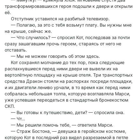
трансформировавшихся героя подошли к двери и открыли
её.
Отступник уставился на разбитый телевизор.
— Полагаю, за это с тебя возьмут плату. Вы нужны мне
на крыше, сейчас же.
— Что случилось? — спросил Кот, последовав за почти
сразу зашагавшим прочь героем, стараясь от него не
отставать.
— Мы не можем говорить об этом здесь.
Кот сохранял молчание до тех пор, пока следующие
распахнувшиеся перед ними двери не вывели их на
вертолётную площадку на крыше отеля. Три транспортных
средства Дракон стояли на распорках посреди площадки,
и их двигатели лениво урчали, в то время как перед ними
собралась небольшая толпа, которую возглавляла Марси,
уже успевшая переодеться в стандартный бронекостюм
СКП.
— Вы готовы к путешествию, дети? — спросила она.
— Чт…
— Мы решили помочь тебе, — ответила Марси.
— Страж Бостона, — девушка в геройском костюме,
которую Кот в последний раз видел разрезаемой в петле