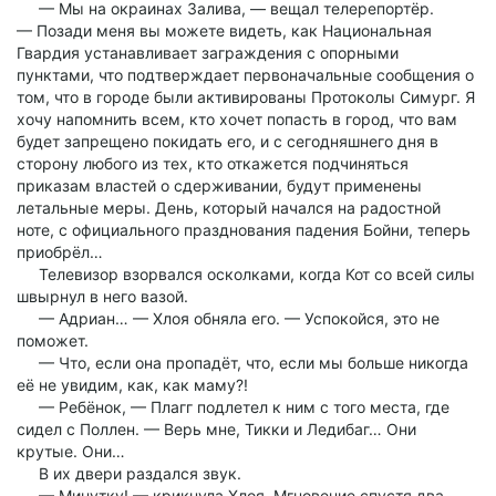
— Мы на окраинах Залива, — вещал телерепортёр.
— Позади меня вы можете видеть, как Национальная
Гвардия устанавливает заграждения с опорными
пунктами, что подтверждает первоначальные сообщения о
том, что в городе были активированы Протоколы Симург. Я
хочу напомнить всем, кто хочет попасть в город, что вам
будет запрещено покидать его, и с сегодняшнего дня в
сторону любого из тех, кто откажется подчиняться
приказам властей о сдерживании, будут применены
летальные меры. День, который начался на радостной
ноте, с официального празднования падения Бойни, теперь
приобрёл…
Телевизор взорвался осколками, когда Кот со всей силы
швырнул в него вазой.
— Адриан… — Хлоя обняла его. — Успокойся, это не
поможет.
— Что, если она пропадёт, что, если мы больше никогда
её не увидим, как, как маму?!
— Ребёнок, — Плагг подлетел к ним с того места, где
сидел с Поллен. — Верь мне, Тикки и Ледибаг… Они
крутые. Они…
В их двери раздался звук.
— Минутку! — крикнула Хлоя. Мгновение спустя два