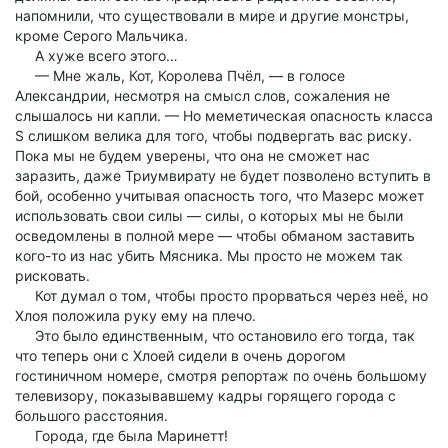
напомнили, что существовали в мире и другие монстры,
кроме Серого Мальчика.
А хуже всего этого…
— Мне жаль, Кот, Королева Пчёл, — в голосе
Александрии, несмотря на смысл слов, сожаления не
слышалось ни капли. — Но меметическая опасность класса
S слишком велика для того, чтобы подвергать вас риску.
Пока мы не будем уверены, что она не сможет нас
заразить, даже Триумвирату не будет позволено вступить в
бой, особенно учитывая опасность того, что Мазерс может
использовать свои силы — силы, о которых мы не были
осведомлены в полной мере — чтобы обманом заставить
кого-то из нас убить Мясника. Мы просто не можем так
рисковать.
Кот думал о том, чтобы просто прорваться через неё, но
Хлоя положила руку ему на плечо.
Это было единственным, что остановило его тогда, так
что теперь они с Хлоей сидели в очень дорогом
гостиничном номере, смотря репортаж по очень большому
телевизору, показывавшему кадры горящего города с
большого расстояния.
Города, где была Маринетт!