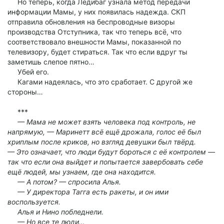
Но теперь, когда Ледибаг узнала метод передачи
информации Мамы, у них появилась надежда. СКП
отправила обновления на беспроводные визоры
производства Отступника, так что теперь всё, что
соответствовало внешности Мамы, показанной по
телевизору, будет стираться. Так что если вдруг ты
заметишь слепое пятно…
Убей его.
Кагами надеялась, что это сработает. С другой же
стороны…
***
— Мама не может взять человека под контроль, не
напрямую, — Маринетт всё ещё дрожала, голос её был
хриплым после криков, но взгляд девушки был твёрд.
— Это означает, что люди будут бороться с её контролем —
так что если она выйдет и попытается завербовать себе
ещё людей, мы узнаем, где она находится.
— А потом? — спросила Алья.
— У директора Тагга есть ракеты, и он ими
воспользуется.
Алья и Нино побледнели.
— Но все те люди…