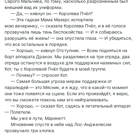
Серого Мальчика, по тому, насколько разрозненным был
внешний вид их униформы.
— Да, — кивнул он. — Королева Пчёл?
— Эта гадкая Мама Мазерс испортила
мою
вечеринку, — сказала Королева Пчёл, и в её голосе
прозвучала лишь тень беспокойства. — И я собираюсь
разрушить её
жизнь
! — она опустила глаза. — И убедиться,
что все остальные в порядке.
— Хорошо, — кивнул Отступник. — Всем подняться на
борт аппарата Дракон. Мы разделимся на три отряда, два
отряда останутся в воздухе для поддержки наземных сил,
Кот, ты с Королевой Пчёл будете в моей группе.
— Почему? — спросил Кот.
— Самая большая угроза мерам поддержки от
паралюдей — это Мясник, и я жду, что в какой-то момент
они тоже появятся на сцене. Если это произойдёт, я верю,
что вы сможете помочь нам его нейтрализовать.
— Хорошо, — сказал Кот, садясь в летательный аппарат.
— Полетели.
Мы уже в пути, Маринетт.
Мгновение спустя в небе над Лос-Анджелесом
прозвучало три хлопка.