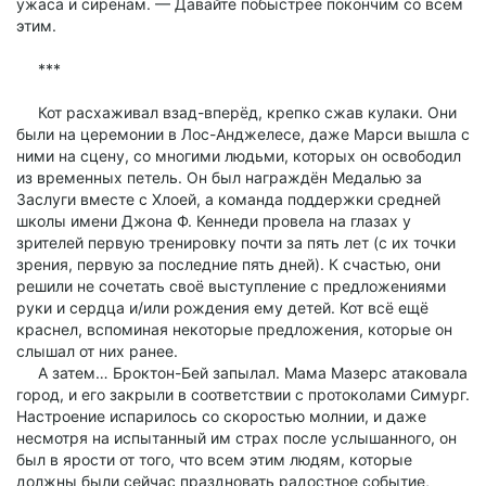
ужаса и сиренам. — Давайте побыстрее покончим со всем
этим.
***
Кот расхаживал взад-вперёд, крепко сжав кулаки. Они
были на церемонии в Лос-Анджелесе, даже Марси вышла с
ними на сцену, со многими людьми, которых он освободил
из временных петель. Он был награждён Медалью за
Заслуги вместе с Хлоей, а команда поддержки средней
школы имени Джона Ф. Кеннеди провела на глазах у
зрителей первую тренировку почти за пять лет (с их точки
зрения, первую за последние пять дней). К счастью, они
решили не сочетать своё выступление с предложениями
руки и сердца и/или рождения ему детей. Кот всё ещё
краснел, вспоминая некоторые предложения, которые он
слышал от них ранее.
А затем… Броктон-Бей запылал. Мама Мазерс атаковала
город, и его закрыли в соответствии с протоколами Симург.
Настроение испарилось со скоростью молнии, и даже
несмотря на испытанный им страх после услышанного, он
был в ярости от того, что всем этим людям, которые
должны были сейчас праздновать радостное событие,