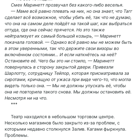
Смех Маринетт прозвучал без какого-либо веселья.
— Маме всё равно плевать на них, но она знает, что Тагг
сделает всё возможное, чтобы убить её, так что не думаю,
что она на самом деле пойдёт на такой шаг, как выбраться
оттуда, где она сейчас прячется. Но это также
нейтрализует их самый большой козырь, — Маринетт
покачала головой. — Однако всё равно мы не можем быть
в этом уверенными, так что держите свои визоры во
включённом состоянии… И если наткнётесь на неё?
Остановите её. Чего бы это ни стоило, — Маринетт
повернулась в сторону закрытой двери. Привезли
Шарлотту, сотрудницу Тейлор, которая присматривала за
сиротами, кричащую от ужаса при виде чего-то, что могла
видеть только она. — Мы не должны упускать её, чтобы
она не повторила такого снова. Мы должны остановить её.
Несмотря ни на что.
***
Театр находился в небольшом торговом центре.
Несколько магазинов было закрыто из-за проблем, с
которыми недавно столкнулся Залив. Кагами фыркнула.
Проблемы.