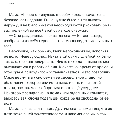
***
Мама Мазерс откинулась в своём кресле-качалке, в
безопасности здания. Ей не нужно было выглядывать
наружу, и не было никакой необходимости рисковать быть
застреленной во всей этой суматохе снаружи.
— Они разделены, — сказала она. — Бегают везде,
изображая из себя героев, — она могла видеть их тысячью
глаз.
Верующие, как обычно, были непоколебимы, исполняя
её волю. Неверующие… Из-за этой суки с флейтой их было
так сложно контролировать. Никто никогда раньше не мог
вмешиваться в работу её сил. К счастью, время от времени
этой
сучке
приходилось останавливаться, и это позволяло
Маме вернуть в лоно семьи её своевольное стадо, но
облегчение, которое они испытывали от влияния этой
дряни, заставляло их бороться с нею ещё усерднее.
Некоторые запирались в домах или отдельных комнатах,
выбрасывая ключи подальше, когда были свободны от её
воли.
Мама наказывала таких. Другим она напоминала, что их
дети тоже с ней
контактировали
, и напоминала им о том,