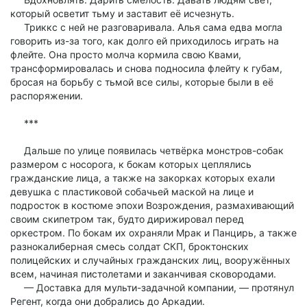
который осветит тьму и заставит её исчезнуть.
Триккс с ней не разговаривала. Алья сама едва могла
говорить из-за того, как долго ей приходилось играть на
флейте. Она просто молча кормила свою Квами,
трансформировалась и снова подносила флейту к губам,
бросая на борьбу с тьмой все силы, которые были в её
распоряжении.
***
Дальше по улице появилась четвёрка монстров-собак
размером с носорога, к бокам которых цеплялись
гражданские лица, а также на закорках которых ехали
девушка с пластиковой собачьей маской на лице и
подросток в костюме эпохи Возрождения, размахивающий
своим скипетром так, будто дирижировал перед
оркестром. По бокам их охраняли Мрак и Панцирь, а также
разнокалиберная смесь солдат СКП, броктонских
полицейских и случайных гражданских лиц, вооружённых
всем, начиная пистолетами и заканчивая сковородами.
— Доставка для мульти-задачной компании, — протянул
Регент, когда они добрались до Аркадии.