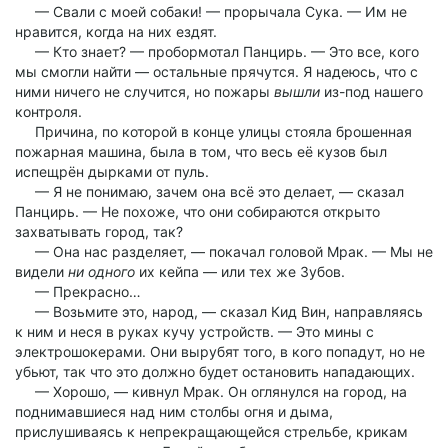
— Свали с моей собаки! — прорычала Сука. — Им не
нравится, когда на них ездят.
— Кто знает? — пробормотал Панцирь. — Это все, кого
мы смогли найти — остальные прячутся. Я надеюсь, что с
ними ничего не случится, но пожары
вышли
из-под нашего
контроля.
Причина, по которой в конце улицы стояла брошенная
пожарная машина, была в том, что весь её кузов был
испещрён дырками от пуль.
— Я не понимаю, зачем она всё это делает, — сказал
Панцирь. — Не похоже, что они собираются открыто
захватывать город, так?
— Она нас разделяет, — покачал головой Мрак. — Мы не
видели
ни одного
их кейпа — или тех же Зубов.
— Прекрасно…
— Возьмите это, народ, — сказал Кид Вин, направляясь
к ним и неся в руках кучу устройств. — Это мины с
электрошокерами. Они вырубят того, в кого попадут, но не
убьют, так что это должно будет остановить нападающих.
— Хорошо, — кивнул Мрак. Он оглянулся на город, на
поднимавшиеся над ним столбы огня и дыма,
прислушиваясь к непрекращающейся стрельбе, крикам