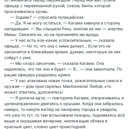
офицер с перевязанной рукой, сквозь бинты которой
просачивалась кровь.
— Зодиак? — спросила полицейская.
— Да. Я не могу остаться, — Кагами кивнула в сторону
нападавших. — Вы слышали Рену, многие из них — жертвы
Мамы. Свяжите их, но не причиняйте им вреда.
— У нас есть кое-какие успокоительные, — сказала
офицер. — Но то, что она с ними делает… Если это не
закончится в ближайшее время, думаю, некоторые из них
сойдут с ума.
— Мы скоро закончим, — сказала Кагами. Она
надеялась, что так оно и будет. — Я… — она замолчала. По
рации офицера раздались крики.
— У нас атакована новая точка, зажигательные смеси и
оружие — дом престарелых МакКоннела! Любой, кто
может ответить, доложитесь!
— Я должна идти, — повторила Кагами, отворачиваясь и
целенаправленно двигаясь к крышам. Когда она забралась
наверх, то кинула взгляд на панораму города и увидела,
что уже то тут, то там вспыхивали пожары, поднимаясь всё
выше и окрашивая вечерние, низлежащие облака в
красный цвет, словно цвет преисподней.