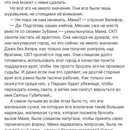
что она может с ними сделать.
Но всё это не имело значения. Они все были лишь
муравьями, не стоящими её внимания.
— Не пора ли нам начинать, Мама? — спросил Валефор.
— Да. Подготовь наших кейпов. Мясник уже на месте
вместе со своими Зубами, — ухмыльнулась Мама. СКП
смогли застать её врасплох. Она никогда не думала, что
они оккупируют город, но это сейчас не имело значения.
Даже без Хепри, как только они получат контроль над
Вратами, СКП прогнётся под них. Они слишком долго
готовились использовать этот город в качестве пункта
поддержки врат, чтобы так просто бросить его на произвол
судьбы. И даже если они это сделают, на другой стороне
врат всё равно были тысячи рабочих. Как только они
окажутся среди них, у Падших будет убежище, чтобы
переждать конец света, а затем они смогут вернуться во
имя Святых Губителей…
А самое лучшее во всём этом было то, что эта
маленькая сучка, на которую все возлагали такие большие
надежды, маленькая сучка, которая посмела бросить
вызов Маме, была слишком напугана, чтобы принять свою
героическую форму. Мама задавалась вопросом, была ли
она всё ещё здесь, или уже бежала из города? Это не