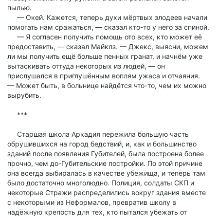
пылью.
— Окей. Кажется, теперь духи мёртвых злодеев начали
помогать нам сражаться, — сказал кто-то у него за спиной.
— Я согласен получить помощь ото всех, кто может её
предоставить, — сказал Майклз. — Джекс, выясни, можем
ли мы получить ещё больше пенных гранат, и начнём уже
вытаскивать оттуда некоторых из людей, — он
прислушался в приглушённым воплям ужаса и отчаяния.
— Может быть, в больнице найдётся что-то, чем их можно
вырубить.
***
Старшая школа Аркадия пережила большую часть
обрушившихся на город бедствий, и, как и большинство
зданий после появления Губителей, была построена более
прочно, чем до-Губительские постройки. По этой причине
она всегда выбиралась в качестве убежища, и теперь там
было достаточно многолюдно. Полиция, солдаты СКП и
некоторые Стражи распределились вокруг здания вместе
с некоторыми из Неформалов, превратив школу в
надёжную крепость для тех, кто пытался убежать от