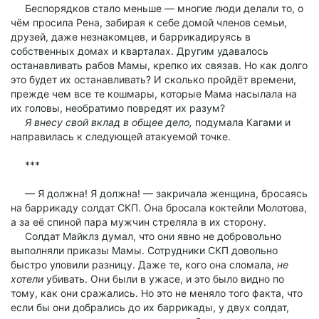
Беспорядков стало меньше — многие люди делали то, о
чём просила Рена, забирая к себе домой членов семьи,
друзей, даже незнакомцев, и баррикадируясь в
собственных домах и кварталах. Другим удавалось
останавливать рабов Мамы, крепко их связав. Но как долго
это будет их останавливать? И сколько пройдёт времени,
прежде чем все те кошмары, которые Мама насылала на
их головы, необратимо повредят их разум?
Я внесу свой вклад в общее дело,
подумала Кагами и
направилась к следующей атакуемой точке.
***
— Я должна! Я должна! — закричала женщина, бросаясь
на баррикаду солдат СКП. Она бросала коктейли Молотова,
а за её спиной пара мужчин стреляла в их сторону.
Солдат Майклз думал, что они явно не добровольно
выполняли приказы Мамы. Сотрудники СКП довольно
быстро уловили разницу. Даже те, кого она сломала,
не
хотели
убивать. Они были в ужасе, и это было видно по
тому, как они сражались. Но это не меняло того факта, что
если бы они добрались до их баррикады, у двух солдат,