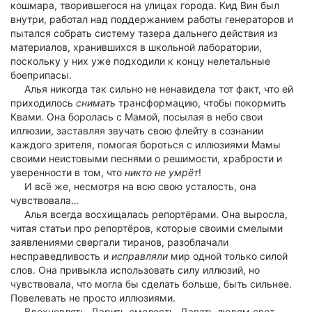
кошмара, творившегося на улицах города. Кид Вин был
внутри, работал над поддержанием работы генераторов и
пытался собрать систему тазера дальнего действия из
материалов, хранившихся в школьной лаборатории,
поскольку у них уже подходили к концу нелетальные
боеприпасы.
Алья никогда так сильно не ненавидела тот факт, что ей
приходилось
снимать
трансформацию, чтобы покормить
Квами. Она боролась с Мамой, посылая в небо свои
иллюзии, заставляя звучать свою флейту в сознании
каждого зрителя, помогая бороться с иллюзиями Мамы
своими неистовыми песнями о решимости, храбрости и
уверенности в том, что
никто не умрёт
!
И всё же, несмотря на всю свою усталость, она
чувствовала…
Алья всегда восхищалась репортёрами. Она выросла,
читая статьи про репортёров, которые своими смелыми
заявлениями свергали тиранов, разоблачали
несправедливость и
исправляли
мир одной только силой
слов. Она привыкла использовать силу иллюзий, но
чувствовала, что могла бы сделать больше, быть сильнее.
Повелевать не просто иллюзиями.
Вдохновлять. Дарить смелость. Давать людям свет,