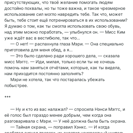
присутствующих, что твоё желание помогать людям
достойно похвалы, но ты тоже важна, и такое чрезмерное
использование сил могло навредить тебе. Так что, может
быть, тебе стоит ещё потренироваться в их использовании?
Я думаю о том, как ты смогла использовать свою обувь,
над этим можно поработать, — улыбнулся он. — Мисс Ким
уже ждёт вас в вестибюле, так что…
— О нет! — распахнула глаза Мэри. — Она специально
приготовила для меня обед, а я…
— Это было сделано ради хорошего дела, — сказала
мисс Мэггс. — Иди, милая, только если ты не хочешь
помочь нам заняться отчётами, которые, как ты видела,
нам приходится постоянно заполнять?
Мэри не хотела, так что постаралась убежать
побыстрее.
***
— Ну и кто из вас налажал? — спросила Нэнси Мэггс, и
её голос был гораздо менее добрым, чем когда она
разговаривала с Мэри. — У неё должна была быть охрана.
— Тайная охрана, — поправил Хэнкс. — И когда
сработал сигнал тревоги, их схватил неизвестный учитель