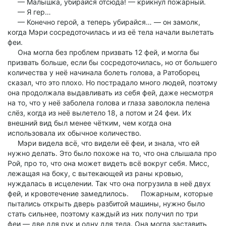
— Малышка, убирайся отсюда! — крикнул пожарный.
— Я гер…
— Конечно герой, а теперь убирайся… — он замолк,
когда Мэри сосредоточилась и из её тела начали вылетать
феи.
Она могла без проблем призвать 12 фей, и могла бы
призвать больше, если бы сосредоточилась, но от большего
количества у неё начинала болеть голова, а Ратоборец
сказал, что это плохо. Но пострадало много людей, поэтому
она продолжала выдавливать из себя фей, даже несмотря
на то, что у неё заболела голова и глаза заволокла пелена
слёз, когда из неё вылетело 18, а потом и 24 феи. Их
внешний вид был менее чётким, чем когда она
использовала их обычное количество.
Мэри видела всё, что видели её феи, и знала, что ей
нужно делать. Это было похоже на то, что она слышала про
Рой, про то, что она может видеть всё вокруг себя. Мисс,
лежащая на боку, с вытекающей из раны кровью,
нуждалась в исцелении. Так что она погрузила в неё двух
фей, и кровотечение замедлилось. Пожарным, которые
пытались открыть дверь разбитой машины, нужно было
стать сильнее, поэтому каждый из них получил по три
феи — две для рук и одну для тела. Она могла заставить