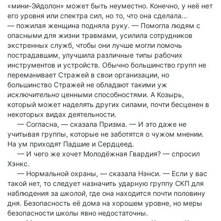
«мини-Эйдолон» может быть неуместно. Конечно, у неё нет
его уровня или спектра сил, но то, что она сделала…
— пожилая женщина подняла руку. — Помогла людям с
опасными для жизни травмами, усилила сотрудников
экстренных служб, чтобы они лучше могли помочь
пострадавшим, улучшила различные типы рабочих
инструментов и устройств. Обычно большинство групп не
переманивает Стражей в свои организации, но
большинство Стражей не обладают такими уж
исключительно
ценными способностями. А Козырь,
который может наделять других силами, почти бесценен в
некоторых видах деятельности.
— Согласна, — сказала Призма. — И это даже не
учитывая группы, которые не заботятся о чужом мнении.
На ум приходят Падшие и Сердцеед.
— И чего же хочет Молодёжная Гвардия? — спросил
Хэнкс.
— Нормальной охраны, — сказала Нэнси. — Если у вас
такой нет, то следует назначить ударную группу СКП для
наблюдения за
школой
, где она находится почти половину
дня. Безопасность её дома на хорошем уровне, но меры
безопасности школы явно недостаточны.