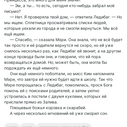
— Эм, а ты… то есть, сегодня кто-нибудь забрал моё
письмо?
— Нет. Я проверяла твой дом, — ответила Ледибаг. — Но
мы ищем. Сплетница просматривала списки людей,
которые уехали из города и не смогли вернуться. Мы всё
ещё ищем.
— Спасибо, — сказала Мэри. Она знала, что не всё будет
так просто и её родители вернутся не скоро, но ей уже
снилось несколько раз, как Ледибаг ей звонит, а на другом
конце провода были они, и говорили, что ей пора
возвращаться домой. Но, может быть, она могла бы
подождать их ещё немного.
Они ещё немного поболтали, но мисс Ким напомнила
Мэри, что завтра ей нужно будет идти в школу. Так что
Мэри попрощалась с Ледибаг, помолилась, прося Бога
помочь ей с поисками родителей, а затем уютно
устроилась в постели с двумя куклами, которых ей
прислали прямо из Залива.
Плюшевые божья коровка и скарабей.
А через несколько мгновений её уже сморил сон.