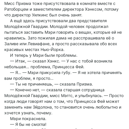
Мисс Призма тоже присутствовала в комнате вместе с
Ратоборцем и заместителем директора Хэнксом, потому
что директор Уилкинс был очень занят.
А ещё здесь присутствовали два представителя
Молодёжной Гвардии. Молодой человек продолжал
пытаться заставить Мэри говорить о вещах, которые ей не
нравились. Зато пожилая дама не расспрашивала её о
Заливе или Левиафане, а просто рассказывала обо всех
красивых местах Нью-Йорка.
И теперь у Мэри были проблемы.
— Итак, — сказал Хэнкс. — У нас с тобой возникла
небольшая… проблема, Принцесса Фей.
— Я… — Мэри прикусила губу. — Я не хотела причинять
вам проблем, я просто…
— Ты не причиняешь, — сказала Призма.
— Конечно нет, — сказала старшая сотрудница
Молодёжной Гвардии, мисс Мэггс, и улыбнулась. — Просто
когда люди говорят нам о том, что Принцесса Фей может
заменить нам Эйдолона, то становится очень любопытно и
хочется узнать, почему.
Мэри покраснела.
— Я бы не смогла!