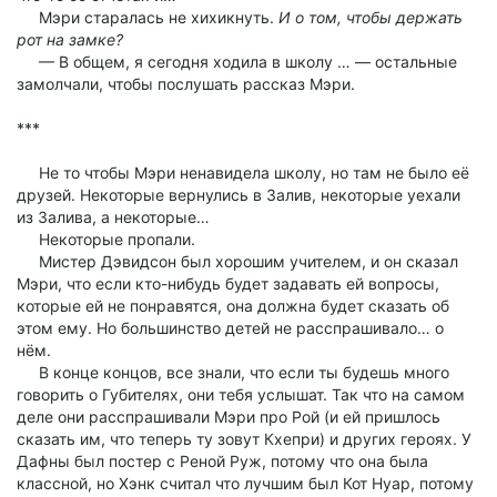
Мэри старалась не хихикнуть.
И о том, чтобы держать
рот на замке?
— В общем, я сегодня ходила в школу … — остальные
замолчали, чтобы послушать рассказ Мэри.
***
Не то чтобы Мэри ненавидела школу, но там не было её
друзей. Некоторые вернулись в Залив, некоторые уехали
из Залива, а некоторые…
Некоторые пропали.
Мистер Дэвидсон был хорошим учителем, и он сказал
Мэри, что если кто-нибудь будет задавать ей вопросы,
которые ей не понравятся, она должна будет сказать об
этом ему. Но большинство детей не расспрашивало… о
нём.
В конце концов, все знали, что если ты будешь много
говорить о Губителях, они тебя услышат. Так что на самом
деле они расспрашивали Мэри про Рой (и ей пришлось
сказать им, что теперь ту зовут Кхепри) и других героях. У
Дафны был постер с Реной Руж, потому что она была
классной, но Хэнк считал что лучшим был Кот Нуар, потому