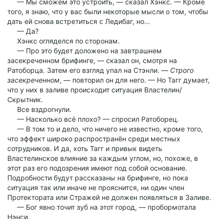
— Мы сможем это устроить, — сказал Хэнкс. — Кроме
того, я знаю, что у вас были некоторые мысли о том, чтобы
дать ей снова встретиться с Ледибаг, но…
— Да?
Хэнкс огляделся по сторонам.
— Про это будет доложено на завтрашнем
засекреченном брифинге, — сказал он, смотря на
Ратоборца. Затем его взгляд упал на Стэнли. —
Строго
засекреченном
, — повторил он для него. — Но Тагг думает,
что у них в заливе происходит ситуация Властелин/
Скрытник.
Все вздрогнули.
— Насколько всё плохо? — спросил Ратоборец.
— В том то и дело, что ничего не известно, кроме того,
что эффект широко распространён среди местных
сотрудников. И да, хоть Тагг и привык видеть
Властелинское влияние за каждым углом, но, похоже, в
этот раз его подозрения имеют под собой основание.
Подробности будут рассказаны на брифинге, но пока
ситуация так или иначе не прояснится, ни один член
Протектората или Стражей не должен появляться в Заливе.
— Бог явно точит зуб на этот город, — пробормотала
Нэнси.