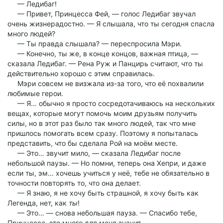
— Ледибаг!
— Привет, Принцесса Фей, — голос Ледибаг звучал
очень жизнерадостно. — Я слышала, что ты сегодня спасла
много людей?
— Ты правда слышала? — переспросила Мэри.
— Конечно, ты же, в конце концов, важная птица, —
сказала Ледибаг. — Рена Руж и Панцирь считают, что ты
действительно хорошо с этим справилась.
Мэри совсем не визжала из-за того, что её похвалили
любимые герои.
— Я… обычно я просто сосредотачиваюсь на нескольких
вещах, которые могут помочь моим друзьям получить
силы, но в этот раз было так много людей, так что мне
пришлось помогать всем сразу. Поэтому я попыталась
представить, что бы сделала Рой на моём месте.
— Это… звучит мило, — сказала Ледибаг после
небольшой паузы. — Но помни, теперь она Хепри, и даже
если ты, эм… хочешь учиться у неё, тебе не обязательно в
точности повторять то, что она делает.
— Я знаю, я не хочу быть страшной, я хочу быть как
Легенда, нет, как
ты
!
— Это… — снова небольшая пауза. — Спасибо тебе,
Принцесса, это много для меня значит.