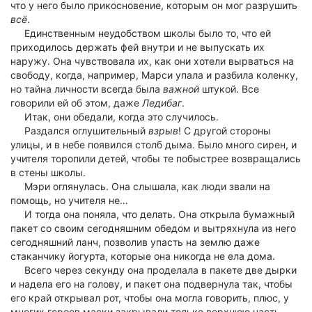
что у него было прикосновение, которым он мог разрушить
всё
.
Единственным неудобством школы было то, что ей
приходилось держать фей внутри и не выпускать их
наружу. Она чувствовала их, как они хотели вырваться на
свободу, когда, например, Марси упала и разбила коленку,
но тайна личности всегда была
важной
штукой. Все
говорили ей об этом, даже
Ледибаг
.
Итак, они обедали, когда это случилось.
Раздался оглушительный
взрыв
! С другой стороны
улицы, и в небе появился столб дыма. Было много сирен, и
учителя торопили детей, чтобы те побыстрее возвращались
в стены школы.
Мэри оглянулась. Она слышала, как люди звали на
помощь, но учителя не…
И тогда она поняла, что делать. Она открыла бумажный
пакет со своим сегодняшним обедом и вытряхнула из него
сегодняшний ланч, позволив упасть на землю даже
стаканчику йогурта, которые она никогда не ела дома.
Всего через секунду она проделала в пакете две дырки
и надела его на голову, и пакет она подвернула так, чтобы
его край открывал рот, чтобы она могла говорить, плюс, у
многих героев маски закрывали только верхнюю часть