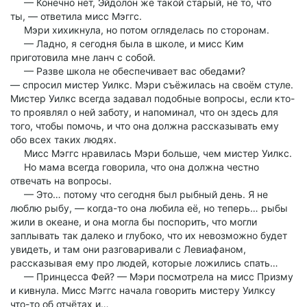
— Конечно нет, Эйдолон же такой старый, не то, что
ты, — ответила мисс Мэггс.
Мэри хихикнула, но потом огляделась по сторонам.
— Ладно, я сегодня была в школе, и мисс Ким
приготовила мне ланч с собой.
— Разве школа не обеспечивает вас обедами?
— спросил мистер Уилкс. Мэри съёжилась на своём стуле.
Мистер Уилкс всегда задавал подобные вопросы, если кто-
то проявлял о ней заботу, и напоминал, что он здесь для
того, чтобы помочь, и что она должна рассказывать ему
обо всех таких людях.
Мисс Мэггс нравилась Мэри больше, чем мистер Уилкс.
Но мама всегда говорила, что она должна честно
отвечать на вопросы.
— Это… потому что сегодня был рыбный день. Я не
люблю рыбу, — когда-то она любила её, но теперь… рыбы
жили в океане, и она могла бы поспорить, что могли
заплывать так далеко и глубоко, что их невозможно будет
увидеть, и там они разговаривали с Левиафаном,
рассказывая ему про людей, которые ложились спать…
— Принцесса Фей? — Мэри посмотрела на мисс Призму
и кивнула. Мисс Мэггс начала говорить мистеру Уилксу
что-то об отчётах и…