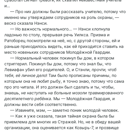
и…
— Про них должны были рассказать учителю, потому что
именно мы утверждаем сотрудников на роль охраны, —
веско сказала Нэнси.
— Но важность нормального… — Нэнси хлопнула
ладонью по столу, прерывая речь Уилкса. Призма и
Ратоборец посмотрели на неё, но, с другой стороны, ей и
раньше приходилось видеть, как ей приходится ставить на
место новеньких сотрудников Молодёжной Гвардии.
— Нормальный человек покинул бы дом, в котором
стриггерил. Покинул бы дом, потому что знал бы, что
Левиафан убил его родителей. О, и Стэнли,
прочти, чтоб
тебя, её личное дело
! Там было прописаны причины, по
которым она не любит рыбу, я точно знаю, потому что сама
про это читала. И это должен был сделать и ты, чтобы,
знаешь,
не наступать на больные мозоли травмированного
десятилетнего ребёнка
. Мы — Молодёжная Гвардия, и
должны вести себя соответственно.
— Извините, мэм, — заметно поник молодой человек.
— Как я уже сказала, такая тайная охрана была бы
приемлема для многих из Стражей. Но, не в обиду вашей
организации, она оценивается как Козырь-7, и прозвище