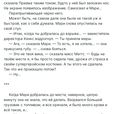
сказала Призма таким тоном, будто у неё был заложен нос.
На экране появилось изображение. Самосвал и Мэри…
Перепрыгивающая через него.
Может быть, на самом деле она была не такой уж и
быстрой, как о себе думала. Мэри снова опустилась на
свой стул.
— Итак, когда ты добралась до взрыва… — заместитель
директора Хэнкс вздрогнул. — Ты приняла меры.
— Ага, — сказала Мэри. — То есть, я не хотела… — она
прикусила губу. — …снова бояться.
— Это не твоя вина, — сказала мисс Мэггс. — Будь на
твоём месте я, я бы просто сидела там, дрожа от страха в
своём супергеройском костюме. А ты этого не сделала.
Так что же произошло потом?
— Ну…
***
Когда Мэри добралась до места, наверное, целую
минуту она не знала, что ей делать. Взорвался большой
грузовик с топливом, и все кричали, и было много крови и
всё такое, и…