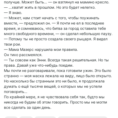
получше. Может быть… — он взглянул на мамино кресло.
— …хватит жить в прошлом. Но это будет нелегко.
— Я знаю.
— Может, нам стоит начать с того, чтобы поужинать
вместе, — предложил он. — Я почти не ел в последнее
время, и сомневаюсь, что битва за город оставила тебе
много свободного времени, — он сделал небольшую паузу.
— Потому ты не просто создала своего рыцаря. Я видел
твои рои.
— Мама Мазерс нарушила мои правила.
Он тихо рассмеялся.
— Ты совсем как Энни. Всегда такая решительная. Но ты
права. Давай уже что-нибудь поедим.
Мы почти не разговаривали, пока готовили ужин. Это было
странно — моя маска лежала на виду, лицо было открыто.
Но насколько бы странным это ни было, я продолжала
думать о ещё тысяче вещей, о которых мы не успели
поговорить…
По крайней мере, я не чувствовала себя так, будто мы
никогда не будем об этом говорить. Просто мы не могли
все сделать за один день.