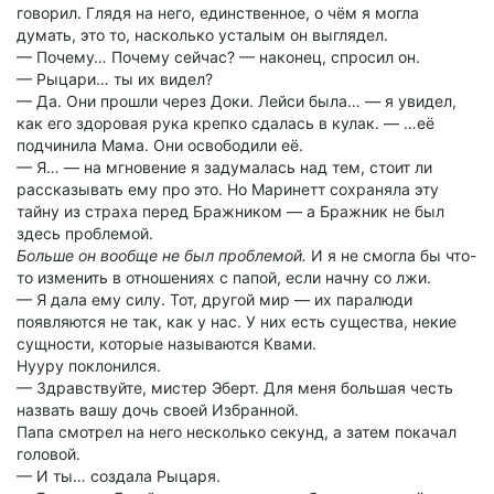
говорил. Глядя на него, единственное, о чём я могла
думать, это то, насколько усталым он выглядел.
— Почему… Почему сейчас? — наконец, спросил он.
— Рыцари… ты их видел?
— Да. Они прошли через Доки. Лейси была… — я увидел,
как его здоровая рука крепко сдалась в кулак. — …её
подчинила Мама. Они освободили её.
— Я… — на мгновение я задумалась над тем, стоит ли
рассказывать ему про это. Но Маринетт сохраняла эту
тайну из страха перед Бражником — а Бражник не был
здесь проблемой.
Больше он вообще не был проблемой.
И я не смогла бы что-
то изменить в отношениях с папой, если начну со лжи.
— Я дала ему силу. Тот, другой мир — их паралюди
появляются не так, как у нас. У них есть существа, некие
сущности, которые называются Квами.
Нууру поклонился.
— Здравствуйте, мистер Эберт. Для меня большая честь
назвать вашу дочь своей Избранной.
Папа смотрел на него несколько секунд, а затем покачал
головой.
— И ты… создала Рыцаря.