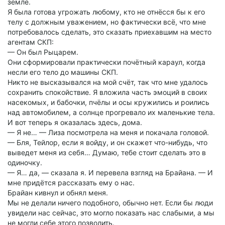
земле.
Я была готова угрожать любому, кто не отнёсся бы к его
телу с должным уважением, но фактически всё, что мне
потребовалось сделать, это сказать приехавшим на место
агентам СКП:
— Он был Рыцарем.
Они сформировали практически почётный караул, когда
несли его тело до машины СКП.
Никто не высказывался на мой счёт, так что мне удалось
сохранить спокойствие. Я вложила часть эмоций в своих
насекомых, и бабочки, пчёлы и осы кружились и роились
над автомобилем, а солнце прогревало их маленькие тела.
И вот теперь я оказалась здесь, дома.
— Я не… — Лиза посмотрела на меня и покачала головой.
— Бля, Тейлор, если я войду, и он скажет что-нибудь, что
выведет меня из себя… Думаю, тебе стоит сделать это в
одиночку.
— Я… да, — сказала я. И перевела взгляд на Брайана. — И
мне придётся рассказать ему о нас.
Брайан кивнул и обнял меня.
Мы не делали ничего подобного, обычно нет. Если бы люди
увидели нас сейчас, это могло показать нас слабыми, а мы
не могли себе этого позволить.