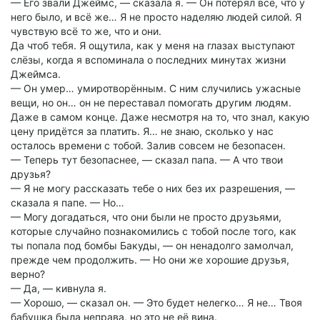
— Его звали Джеймс, — сказала я. — Он потерял всё, что у
него было, и всё же… Я не просто наделяю людей силой. Я
чувствую всё то же, что и они.
Да чтоб тебя. Я ощутила, как у меня на глазах выступают
слёзы, когда я вспоминала о последних минутах жизни
Джеймса.
— Он умер… умиротворённым. С ним случились ужасные
вещи, но он… он не переставал помогать другим людям.
Даже в самом конце. Даже несмотря на то, что знал, какую
цену придётся за платить. Я… не знаю, сколько у нас
осталось времени с тобой. Залив совсем не безопасен.
— Теперь тут безопаснее, — сказал папа. — А что твои
друзья?
— Я не могу рассказать тебе о них без их разрешения, —
сказала я папе. — Но…
— Могу догадаться, что они были не просто друзьями,
которые случайно познакомились с тобой после того, как
ты попала под бомбы Бакуды, — он ненадолго замолчал,
прежде чем продолжить. — Но они же хорошие друзья,
верно?
— Да, — кивнула я.
— Хорошо, — сказал он. — Это будет нелегко… Я не… Твоя
бабушка была неправа, но это не её вина.