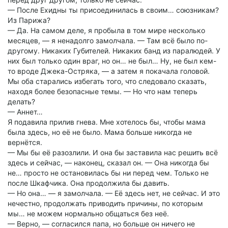
— После Ехидны ты присоединилась в своим… союзникам?
Из Парижа?
— Да. На самом деле, я пробыла в том мире несколько
месяцев, — я ненадолго замолчала. — Там всё было по-
другому. Никаких Губителей. Никаких банд из паралюдей. У
них был только один враг, но он… не был… Ну, не был кем-
то вроде Джека-Остряка, — а затем я покачала головой.
Мы оба старались избегать того, что следовало сказать,
находя более безопасные темы. — Но что нам теперь
делать?
— Аннет…
Я подавила прилив гнева. Мне хотелось бы, чтобы мама
была здесь, но её не было. Мама больше никогда не
вернётся.
— Мы бы её разозлили. И она бы заставила нас решить всё
здесь и сейчас, — наконец, сказал он. — Она никогда бы
не… просто не остановилась бы ни перед чем. Только не
после Шкафчика. Она продолжила бы давить.
— Но она… — я замолчала. — Её здесь нет, не сейчас. И это
нечестно, продолжать приводить причины, по которым
мы… не можем нормально общаться без неё.
— Верно, — согласился папа, но больше он ничего не