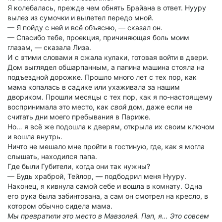
Я колебалась, прежде чем обнять Брайана в ответ. Нууру
вылез из сумочки и вылетел передо мной.
— Я пойду с ней и всё объясню, — сказал он.
— Спасибо тебе, проекция, причиняющая боль моим
глазам, — сказала Лиза.
И с этими словами я сжала кулаки, готовая войти в двери.
Дом выглядел обшарпанным, а папина машина стояла на
подъездной дорожке. Прошло много лет с тех пор, как
мама копалась в садике или ухаживала за нашим
двориком. Прошли месяцы с тех пор, как я по-настоящему
воспринимала это место, как
свой
дом, даже если не
считать дни моего пребывания в Париже.
Но… я всё же подошла к дверям, открыла их своим ключом
и вошла внутрь.
Ничто не мешало мне пройти в гостиную, где, как я могла
слышать, находился папа.
Где были Губители, когда они так нужны?
— Будь храброй, Тейлор, — подбодрил меня Нууру.
Наконец, я кивнула самой себе и вошла в комнату. Одна
его рука была забинтована, а сам он смотрел на кресло, в
котором обычно сидела мама.
Мы превратили это место в Мавзолей. Пап, я… Это совсем