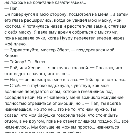
не похоже на почитание памяти мамы…
— Пап.
Он повернулся в мою сторону, посмотрел на меня… а затем
его глаза расширились, когда он увидел мою маску, мой
костюм. Я потянулась назад и расстегнула замки, стягивая
с себя маску. Я дала ему время собраться с мыслями,
пока надевала очки, когда Нууру перелетел вперёд через
моё плечо.
— Здравствуйте, мистер Эберт, — поздоровался мой
Квами.
— Тейлор? Ты была…
— Рой, или Хепри, — я покачала головой. — Полагаю, что
этот вздох означает, что ты не…
— Нет, — он посмотрел мне в глаза. — Тейлор, я сожалею…
— Стой, — я глубоко вздохнула, чувствуя, как моё
волнение передаётся осам, которые гнездились под
соседней ивой. На мгновение у меня возникло искушение
полностью отрешиться от эмоций, но… — Пап, ты всегда
извиняешься. Но это не… это не то, что нам нужно. Ты
сказал, что моя бабушка говорила тебе, что стоит быть
отцом, а не другом, пока не станет слишком поздно. Я… всё
изменилось. Мы больше не можем просто… извиняться
перед друг другом, только не сейчас.