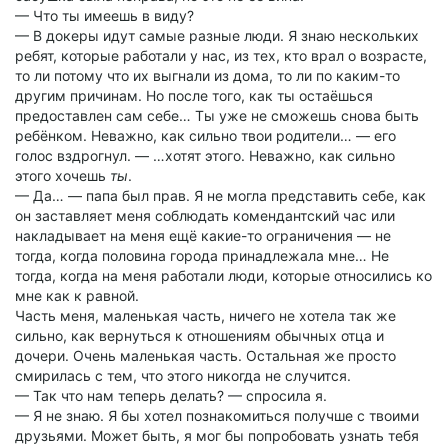
— Что ты имеешь в виду?
— В докеры идут самые разные люди. Я знаю нескольких
ребят, которые работали у нас, из тех, кто врал о возрасте,
то ли потому что их выгнали из дома, то ли по каким-то
другим причинам. Но после того, как ты остаёшься
предоставлен сам себе… Ты уже не сможешь снова быть
ребёнком. Неважно, как сильно твои родители… — его
голос вздрогнул. — …хотят этого. Неважно, как сильно
этого хочешь
ты
.
— Да… — папа был прав. Я не могла представить себе, как
он заставляет меня соблюдать комендантский час или
накладывает на меня ещё какие-то ограничения — не
тогда, когда половина города принадлежала мне… Не
тогда, когда на меня работали люди, которые относились ко
мне как к равной.
Часть меня, маленькая часть, ничего не хотела так же
сильно, как вернуться к отношениям обычных отца и
дочери. Очень маленькая часть. Остальная же просто
смирилась с тем, что этого никогда не случится.
— Так что нам теперь делать? — спросила я.
— Я не знаю. Я бы хотел познакомиться получше с твоими
друзьями. Может быть, я мог бы попробовать узнать тебя