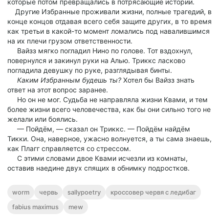
которые потом превращались в потрясающие истории.
Другие Избранные проживали жизни, полные трагедий, в
конце концов отдавая всего себя защите других, в то время
как третьи в какой-то момент ломались под навалившимся
на их плечи грузом ответственности.
Вайзз мягко погладил Нино по голове. Тот вздохнул,
повернулся и закинул руки на Алью. Триккс ласково
погладила девушку по руке, разглядывая бинты.
Каким Избранным будешь ты?
Хотел бы Вайзз знать
ответ на этот вопрос заранее.
Но он не мог. Судьба не направляла жизни Квами, и тем
более жизни всего человечества, как бы они сильно того не
желали или боялись.
— Пойдём, — сказал он Триккс. — Пойдём найдём
Тикки. Она, наверное, ужасно волнуется, а ты сама знаешь,
как Плагг справляется со стрессом.
С этими словами двое Квами исчезли из комнаты,
оставив наедине двух спящих в обнимку подростков.
worm
червь
sallypoetry
кроссовер червя с ледибаг
fabius maximus
mew