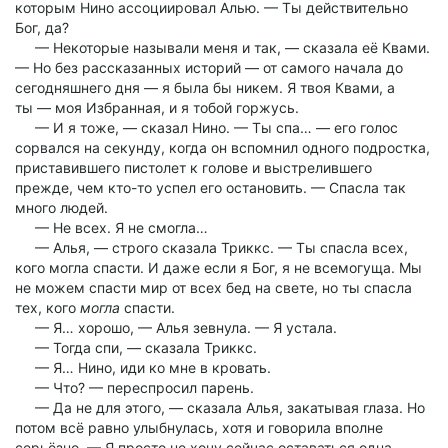
которым Нино ассоциировал Алью. — Ты действительно
Бог, да?
— Некоторые называли меня и так, — сказала её Квами.
— Но без рассказанных историй — от самого начала до
сегодняшнего дня — я была бы никем. Я твоя Квами, а
ты — моя Избранная, и я тобой горжусь.
— И я тоже, — сказал Нино. — Ты спа… — его голос
сорвался на секунду, когда он вспомнил одного подростка,
приставившего пистолет к голове и выстрелившего
прежде, чем кто-то успел его остановить. — Спасла так
много людей.
— Не всех. Я не смогла…
— Алья, — строго сказала Триккс. — Ты спасла всех,
кого могла спасти. И даже если я Бог, я не всемогуща. Мы
не можем спасти мир от всех бед на свете, но ты спасла
тех, кого
могла
спасти.
— Я… хорошо, — Алья зевнула. — Я устала.
— Тогда спи, — сказала Триккс.
— Я… Нино, иди ко мне в кровать.
— Что? — переспросил парень.
— Да не для этого, — сказала Алья, закатывая глаза. Но
потом всё равно улыбнулась, хотя и говорила вполне
серьёзно. — Я просто не хочу сейчас оставаться одна.