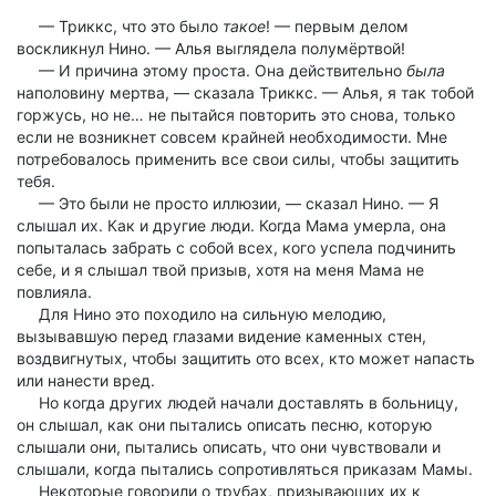
— Триккс, что это было
такое
! — первым делом
воскликнул Нино. — Алья выглядела полумёртвой!
— И причина этому проста. Она действительно
была
наполовину мертва, — сказала Триккс. — Алья, я так тобой
горжусь, но не… не пытайся повторить это снова, только
если не возникнет совсем крайней необходимости. Мне
потребовалось применить все свои силы, чтобы защитить
тебя.
— Это были не просто иллюзии, — сказал Нино. — Я
слышал их. Как и другие люди. Когда Мама умерла, она
попыталась забрать с собой всех, кого успела подчинить
себе, и я слышал твой призыв, хотя на меня Мама не
повлияла.
Для Нино это походило на сильную мелодию,
вызывавшую перед глазами видение каменных стен,
воздвигнутых, чтобы защитить ото всех, кто может напасть
или нанести вред.
Но когда других людей начали доставлять в больницу,
он слышал, как они пытались описать песню, которую
слышали они, пытались описать, что они чувствовали и
слышали, когда пытались сопротивляться приказам Мамы.
Некоторые говорили о трубах, призывающих их к