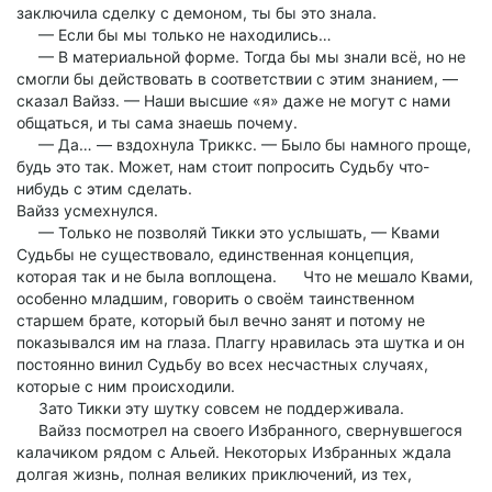
заключила сделку с демоном, ты бы это знала.
— Если бы мы только не находились…
— В материальной форме. Тогда бы мы знали всё, но не
смогли бы действовать в соответствии с этим знанием, —
сказал Вайзз. — Наши высшие «я» даже не могут с нами
общаться, и ты сама знаешь почему.
— Да… — вздохнула Триккс. — Было бы намного проще,
будь это так. Может, нам стоит попросить Судьбу что-
нибудь с этим сделать.
Вайзз усмехнулся.
— Только не позволяй Тикки это услышать, — Квами
Судьбы не существовало, единственная концепция,
которая так и не была воплощена. Что не мешало Квами,
особенно младшим, говорить о своём таинственном
старшем брате, который был вечно занят и потому не
показывался им на глаза. Плаггу нравилась эта шутка и он
постоянно винил Судьбу во всех несчастных случаях,
которые с ним происходили.
Зато Тикки эту шутку совсем не поддерживала.
Вайзз посмотрел на своего Избранного, свернувшегося
калачиком рядом с Альей. Некоторых Избранных ждала
долгая жизнь, полная великих приключений, из тех,