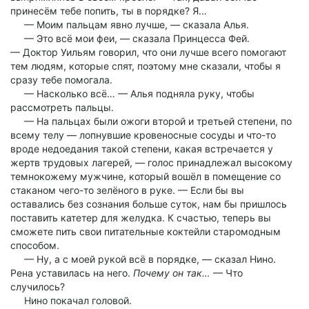
принесём тебе попить, ты в порядке? Я…
— Моим пальцам явно лучше, — сказала Алья.
— Это всё мои феи, — сказала Принцесса Фей.
— Доктор Уильям говорил, что они лучше всего помогают
тем людям, которые спят, поэтому мне сказали, чтобы я
сразу тебе помогала.
— Насколько всё… — Алья подняла руку, чтобы
рассмотреть пальцы.
— На пальцах были ожоги второй и третьей степени, по
всему телу — лопнувшие кровеносные сосуды и что-то
вроде недоедания такой степени, какая встречается у
жертв трудовых лагерей, — голос принадлежал высокому
темнокожему мужчине, который вошёл в помещение со
стаканом чего-то зелёного в руке. — Если бы вы
оставались без сознания больше суток, нам бы пришлось
поставить катетер для желудка. К счастью, теперь вы
сможете пить свои питательные коктейли старомодным
способом.
— Ну, а с моей рукой всё в порядке, — сказал Нино.
Рена уставилась на него.
Почему он так…
— Что
случилось?
Нино покачал головой.