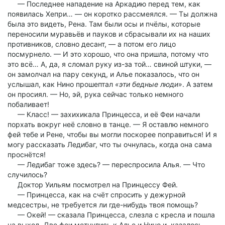
— Последнее нападение на Аркадию перед тем, как
появилась Хепри… — он коротко рассмеялся. — Ты должна
была это видеть, Рена. Там были осы и пчёлы, которые
переносили муравьёв и пауков и сбрасывали их на наших
противников, словно десант, — а потом его лицо
посмурнело. — И это хорошо, что она пришла, потому что
это всё… А, да, я сломал руку из-за той… свиной штуки, —
он замолчал на пару секунд, и Алье показалось, что он
услышал, как Нино прошептал
«эти бедные люди»
. А затем
он просиял. — Но, эй, рука сейчас только немного
побаливает!
— Класс! — захихикала Принцесса, и её Феи начали
порхать вокруг неё словно в танце. — Я оставлю немного
фей тебе и Рене, чтобы вы могли поскорее поправиться! И я
могу рассказать Ледибаг, что ты очнулась, когда она сама
проснётся!
— Ледибаг тоже здесь? — переспросила Алья. — Что
случилось?
Доктор Уильям посмотрел на Принцессу Фей.
— Принцесса, как на счёт спросить у дежурной
медсестры, не требуется ли где-нибудь твоя помощь?
— Окей! — сказала Принцесса, слезла с кресла и пошла
на выход. Две феи метнулись к Алье и Нино и, казалось,