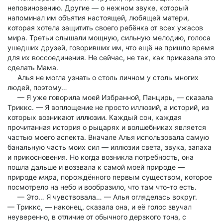
неповиновению. Другие — о нежном звуке, который
напоминал им объятия настоящей, любящей матери,
которая хотела защитить своего ребёнка от всех ужасов
мира. Третьи слышали мощную, сильную мелодию, голоса
ушедших друзей, говоривших им, что ещё не пришло время
для их воссоединения. Не сейчас, не так, как приказала это
сделать Мама.
Алья не могла узнать о столь личном у столь многих
людей, поэтому…
— Я уже говорила моей Избранной, Панцирь, — сказала
Триккс. — Я воплощение не просто иллюзий, а историй, из
которых возникают иллюзии. Каждый сон, каждая
прочитанная история о рыцарях и волшебниках является
частью моего аспекта. Вначале Алья использовала самую
банальную часть моих сил — иллюзии света, звука, запаха
и прикосновения. Но когда возникла потребность, она
пошла дальше и воззвала к самой моей природе —
природе
мира
, порождённого первым существом, которое
посмотрело на небо и вообразило, что там что-то есть.
— Это… Я чувствовала… — Алья огляделась вокруг.
— Триккс, — наконец, сказала она, и её голос звучал
неуверенно, в отличие от обычного дерзкого тона, с