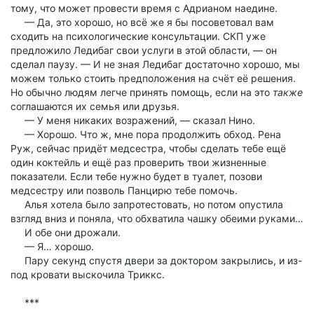
тому, что может провести время с Адрианом наедине.
— Да, это хорошо, но всё же я бы посоветовал вам
сходить на психологические консультации. СКП уже
предложило Ледибаг свои услуги в этой области, — он
сделал паузу. — И не зная Ледибаг достаточно хорошо, мы
можем только стоить предположения на счёт её решения.
Но обычно людям легче принять помощь, если на это
также
соглашаются их семья или друзья.
— У меня никаких возражений, — сказал Нино.
— Хорошо. Что ж, мне пора продолжить обход. Рена
Руж, сейчас придёт медсестра, чтобы сделать тебе ещё
один коктейль и ещё раз проверить твои жизненные
показатели. Если тебе нужно будет в туалет, позови
медсестру или позволь Панцирю тебе помочь.
Алья хотела было запротестовать, но потом опустила
взгляд вниз и поняла, что обхватила чашку обеими руками…
И обе они дрожали.
— Я… хорошо.
Пару секунд спустя двери за доктором закрылись, и из-
под кровати выскочила Триккс.
***