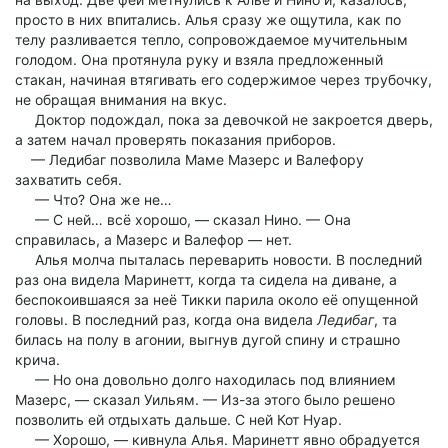
просто в них впитались. Алья сразу же ощутила, как по
телу разливается тепло, сопровождаемое мучительным
голодом. Она протянула руку и взяла предложенный
стакан, начиная втягивать его содержимое через трубочку,
не обращая внимания на вкус.
Доктор подождал, пока за девочкой не закроется дверь,
а затем начал проверять показания приборов.
— Ледибаг позволила Маме Мазерс и Валефору
захватить себя.
— Что? Она же не…
— С ней… всё хорошо, — сказал Нино. — Она
справилась, а Мазерс и Валефор — нет.
Алья молча пыталась переварить новости. В последний
раз она видела Маринетт, когда та сидела на диване, а
беспокоившаяся за неё Тикки парила около её опущенной
головы. В последний раз, когда она видела
Ледибаг
, та
билась на полу в агонии, выгнув дугой спину и страшно
крича.
— Но она довольно долго находилась под влиянием
Мазерс, — сказал Уильям. — Из-за этого было решено
позволить ей отдыхать дальше. С ней Кот Нуар.
— Хорошо, — кивнула Алья. Маринетт явно обрадуется