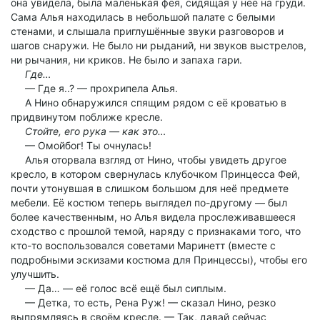
она увидела, была маленькая фея, сидящая у неё на груди.
Сама Алья находилась в небольшой палате с белыми
стенами, и слышала приглушённые звуки разговоров и
шагов снаружи. Не было ни рыданий, ни звуков выстрелов,
ни рычания, ни криков. Не было и запаха гари.
Где…
— Где я..? — прохрипела Алья.
А Нино обнаружился спящим рядом с её кроватью в
придвинутом поближе кресле.
Стойте, его рука — как это…
— Омойбог! Ты очнулась!
Алья оторвала взгляд от Нино, чтобы увидеть другое
кресло, в котором свернулась клубочком Принцесса Фей,
почти утонувшая в слишком большом для неё предмете
мебели. Её костюм теперь выглядел по-другому — был
более качественным, но Алья видела прослеживавшееся
сходство с прошлой темой, наряду с признаками того, что
кто-то воспользовался советами Маринетт (вместе с
подробными эскизами костюма для Принцессы), чтобы его
улучшить.
— Да… — её голос всё ещё был сиплым.
— Детка, то есть, Рена Руж! — сказал Нино, резко
выпрямляясь в своём кресле. — Так, давай сейчас