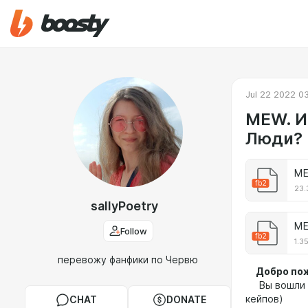
Jul 22 2022 0
MEW. И
Люди?
ME
fb2
23.
sallyPoetry
ME
Follow
fb2
1.3
перевожу фанфики по Червю
Добро пожа
Вы вошли 
кейпов)
CHAT
DONATE