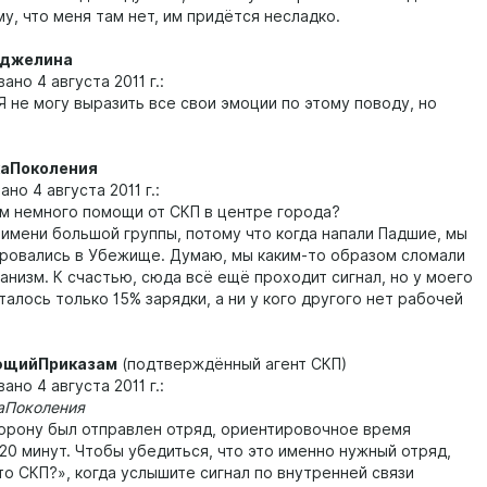
у, что меня там нет, им придётся несладко.
джелина
о 4 августа 2011 г.:
не могу выразить все свои эмоции по этому поводу, но
.
аПоколения
о 4 августа 2011 г.:
немного помощи от СКП в центре города?
мени большой группы, потому что когда напали Падшие, мы
ровались в Убежище. Думаю, мы каким-то образом сломали
анизм. К счастью, сюда всё ещё проходит сигнал, но у моего
алось только 15% зарядки, а ни у кого другого нет рабочей
ющийПриказам
(подтверждённый агент СКП)
о 4 августа 2011 г.:
околения
ону был отправлен отряд, ориентировочное время
20 минут. Чтобы убедиться, что это именно нужный отряд,
то СКП?», когда услышите сигнал по внутренней связи