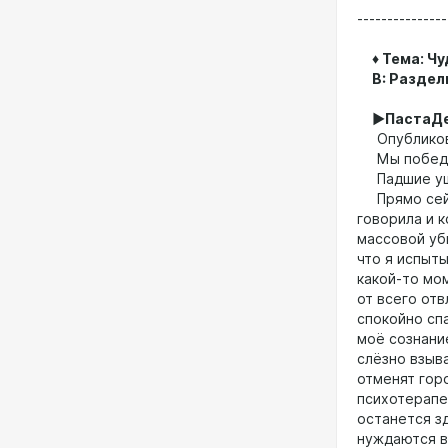
---------------
♦ Тема: Чу
В: Раздел
►ПастаДе
Опубликован
Мы победи
Падшие уш
Прямо сейча
говорила и 
массовой уб
что я испыты
какой-то мо
от всего отв
спокойно спа
моё сознани
слёзно взыв
отменят горо
психотерапев
останется зд
нуждаются в