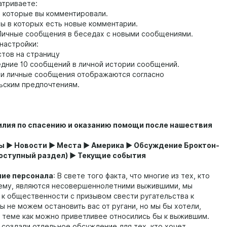
триваете:
торые вы комментировали.
 которых есть новые комментарии.
ые сообщения в беседах с новыми сообщениями.
стройки:
в на страницу
е 10 сообщений в личной истории сообщений.
ичные сообщения отображаются согласно
ьским предпочтениям.
илия по спасению и оказанию помощи после нашествия
 ► Новости ► Места ► Америка ► Обсуждение Броктон-
оступный раздел) ► Текущие события
е персонала
: В свете того факта, что многие из тех, кто
тему, являются несовершеннолетними выжившими, мы
к общественности с призывом свести ругательства к
ы не можем остановить вас от ругани, но мы бы хотели,
й теме как можно приветливее относились бы к выжившим.
здали отдельное обсуждение для тех, кто хочет