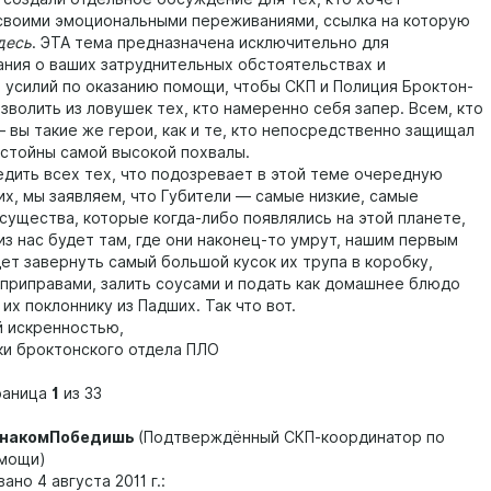
своими эмоциональными переживаниями, ссылка на которую
десь
. ЭТА тема предназначена исключительно для
ния о ваших затруднительных обстоятельствах и
 усилий по оказанию помощи, чтобы СКП и Полиция Броктон-
зволить из ловушек тех, кто намеренно себя запер. Всем, кто
— вы такие же герои, как и те, кто непосредственно защищал
остойны самой высокой похвалы.
ть всех тех, что подозревает в этой теме очередную
их, мы заявляем, что Губители — самые низкие, самые
существа, которые когда-либо появлялись на этой планете,
из нас будет там, где они наконец-то умрут, нашим первым
ет завернуть самый большой кусок их трупа в коробку,
 приправами, залить соусами и подать как домашнее блюдо
х поклоннику из Падших. Так что вот.
искренностью,
 броктонского отдела ПЛО
раница
1
из 33
ЗнакомПобедишь
(Подтверждённый СКП-координатор по
омощи)
о 4 августа 2011 г.: