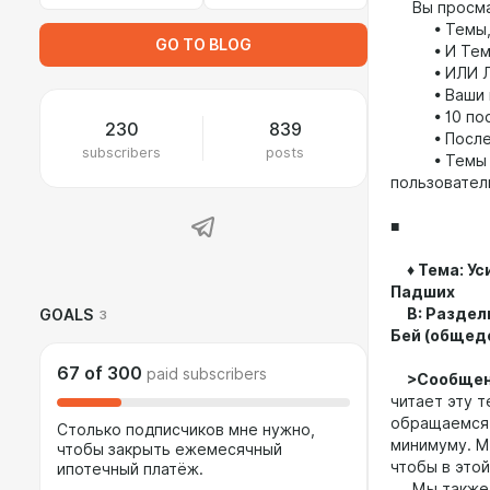
Вы просма
• Темы, ко
GO TO BLOG
• И Темы в
• ИЛИ Личн
• Ваши на
• 10 посто
230
839
• Последни
subscribers
posts
• Темы и л
пользовател
■
♦ Тема: Ус
Падших
В: Разделы
GOALS
3
Бей (общед
67
of
300
paid subscribers
>Сообщени
читает эту 
обращаемся 
Столько подписчиков мне нужно,
минимуму. М
чтобы закрыть ежемесячный
чтобы в это
ипотечный платёж.
Мы также со