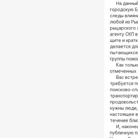
На данный м
городскую Б
следы влиян
любой из Ры
рыцарского 
агенту СКП 
щите и крат
делается дл
пытающихся 
группы помо
Как только 
отмеченных 
Вас встретя
требуется п
поисково-сп
транспортир
продовольст
нужны люди,
настоящее в
течение бли
И, наконец,
публичную п