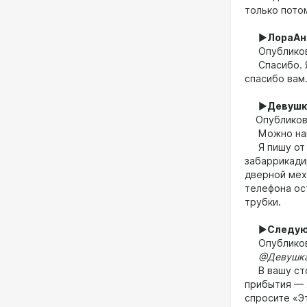
только потом
►
ЛораАн
Опубликован
Спасибо. Я 
спасибо вам
►
Девушк
Опубликован
Можно нам 
Я пишу от и
забаррикади
дверной мех
телефона ост
трубки.
►
Следу
Опубликован
@ДевушкаП
В вашу стор
прибытия — 
спросите «Э