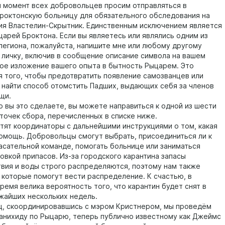
омент всех добровольцев просим отправляться в
роктонскую больницу для обязательного обследования на
ия Властелин-Скрытник. Единственным исключением является
царей Броктона. Если вы являетесь или являлись одним из
легиона, пожалуйста, напишите мне или любому другому
в личку, включив в сообщение описание символа на вашем
кое изложение вашего опыта в бытность Рыцарем. Это
я того, чтобы предотвратить появление самозванцев или
найти способ отомстить Падших, выдающих себя за членов
щи.
вы это сделаете, вы можете направиться к одной из шести
точек сбора, перечисленных в списке ниже.
т координаторы с дальнейшими инструкциями о том, какая
омощь. Добровольцы смогут выбрать, присоединиться ли к
асательной команде, помогать больнице или заниматься
овкой припасов. Из-за городского карантина запасы
вия и воды строго распределяются, поэтому нам также
 которые помогут вести распределение. К счастью, в
ремя велика вероятность того, что карантин будет снят в
жайших нескольких недель.
 скоординировавшись с мэром Кристнером, мы проведём
анихиду по Рыцарю, теперь публично известному как Джеймс