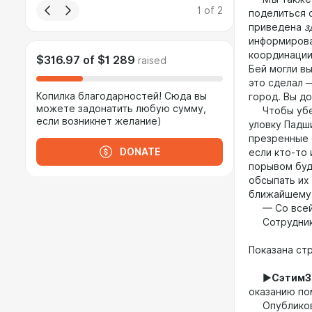
1
of
2
поделиться 
приведена
з
информирова
координации
$316.97
of
$1 289
raised
Бей могли вы
это сделал 
Копилка благодарностей! Сюда вы
город. Вы д
можете задонатить любую сумму,
Чтобы убеди
если возникнет желание)
уловку Падш
презренные 
DONATE
если кто-то 
порывом буд
обсыпать их
ближайшему и
— Со всей 
Сотрудники
Показана ст
►
Сэтим
оказанию п
Опубликован