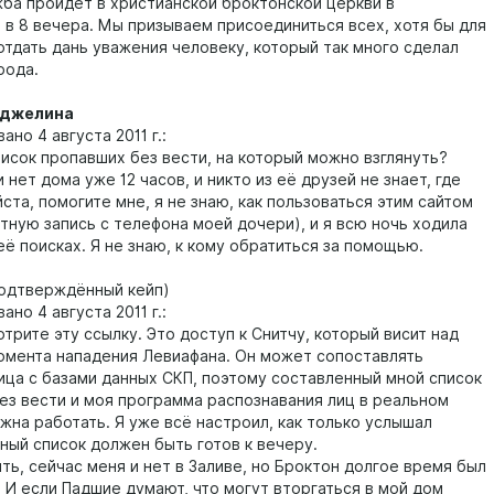
жба пройдёт в христианской броктонской церкви в
 в 8 вечера. Мы призываем присоединиться всех, хотя бы для
отдать дань уважения человеку, который так много сделал
рода.
джелина
о 4 августа 2011 г.:
сок пропавших без вести, на который можно взглянуть?
нет дома уже 12 часов, и никто из её друзей не знает, где
ста, помогите мне, я не знаю, как пользоваться этим сайтом
тную запись с телефона моей дочери), и я всю ночь ходила
её поисках. Я не знаю, к кому обратиться за помощью.
одтверждённый кейп)
о 4 августа 2011 г.:
рите эту ссылку. Это доступ к Снитчу, который висит над
омента нападения Левиафана. Он может сопоставлять
ица с базами данных СКП, поэтому составленный мной список
ез вести и моя программа распознавания лиц в реальном
жна работать. Я уже всё настроил, как только услышал
ный список должен быть готов к вечеру.
 сейчас меня и нет в Заливе, но Броктон долгое время был
 И если Падшие думают, что могут вторгаться в мой дом