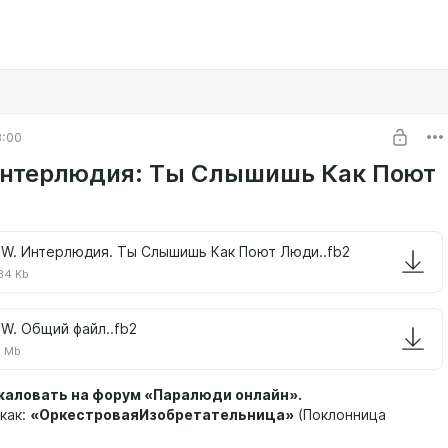
3:00
нтерлюдия: Ты Слышишь Как Поют
W. Интерлюдия. Ты Слышишь Как Поют Люди..fb2
34 Kb
W. Общий файл..fb2
5 Mb
ловать на форум «Паралюди онлайн».
как:
«ОркестроваяИзобретательница»
(Поклонница