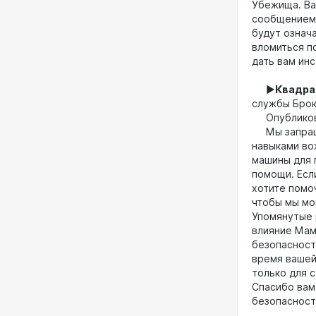
Убежища. Ва
сообщением 
будут означа
вломиться п
дать вам инс
►
Квадра
службы Брок
Опубликован
Мы запраши
навыками во
машины для 
помощи. Есл
хотите помо
чтобы мы мо
Упомянутые 
влияние Мам
безопасност
время вашей
только для 
Спасибо вам 
безопасност