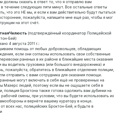
м должны сказать в ответ то, что я отправлю вам
в течение следующих пяти минут. Все остальные ответы
ть, что это НЕ мы, и если к вам действительно будут пытаться
осторонние, пожалуйста, напишите мне ещё раз, чтобы я мог
трукции на этот счёт.
тнаяЧелюсть
(подтверждённый координатор Полицейской
тон-Бей)
о 4 августа 2011 г.:
ваем помощь от любых добровольцев, обладающих
ждения, если они согласны использовать свои собственные
перевозки раненых в их районе в ближайшие места оказания
и вы водитель грузовика (или большого внедорожника) и
чь, пожалуйста, обратитесь в ближайшее отделение полиции,
гли отправить с вами сотрудника для оказания помощи.
раненые могут включать в себя ещё не проверенных на
ы Мазерс людей, поэтому если вы не ощущаете себя в
и, полиция Броктона также готова одолжить вам дубинки на
 рабочей смены, при условии, что вы будете использовать их
самообороны и вернёте вашему куратору в конце.
от всех нас, полицейских Броктон-Бей, и будьте в
и