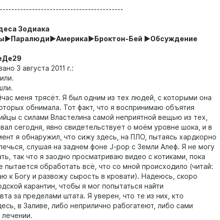
------------------------------------------
деса Зодиака
ы►Паралюди►Америка►Броктон-Бей ►Обсуждение
Де29
о 3 августа 2011 г.:
ли.
ли.
с меня трясёт. Я был одним из тех людей, с которыми она
которых обнимала. Тот факт, что я воспринимаю объятия
ийцы с силами Властелина самой неприятной вещью из тех,
вал сегодня, явно свидетельствует о моём уровне шока, и в
мент я обнаружил, что сижу здесь, на ПЛО, пытаясь хардкорно
лечься, слушая на заднем фоне J-pop с Земли Алеф. Я не могу
ть, так что я заодно просматриваю видео с котиками, пока
е пытается обработать всё, что со мной происходило (читай:
аю к Богу и развожу сырость в кровати). Надеюсь, скоро
дской карантин, чтобы я мог попытаться найти
та за пределами штата. Я уверен, что те из них, кто
есь, в Заливе, либо неприлично рабогатеют, либо сами
 лечении.