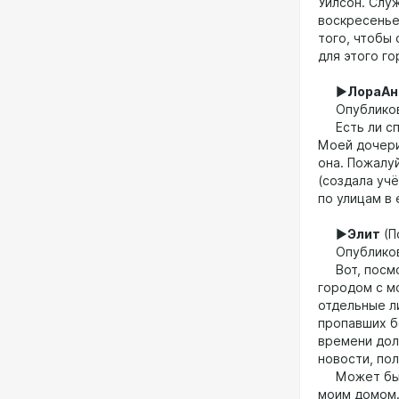
Уилсон. Слу
воскресенье
того, чтобы 
для этого го
►
ЛораАн
Опубликован
Есть ли спи
Моей дочери 
она. Пожалуй
(создала учё
по улицам в 
►
Элит
(П
Опубликован
Вот, посмот
городом с м
отдельные л
пропавших б
времени дол
новости, пол
Может быть,
моим домом.