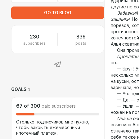
ударила ного
другие не со
GO TO BLOG
Забавный фа
хищники.
Но 
порезов, хот
противопост
230
839
конечностей
subscribers
posts
Алья схватил
Она промах
Проклятье
но…
— Брут! Убе
несколько м
на куски, ос
зарычали, но
GOALS
3
— Ублюдки 
— Да, — сог
67
of
300
paid subscribers
— Ушли, — о
ножен на поя
Она не особ
Столько подписчиков мне нужно,
выяснила Ал
чтобы закрыть ежемесячный
означало та
ипотечный платёж.
себя также 