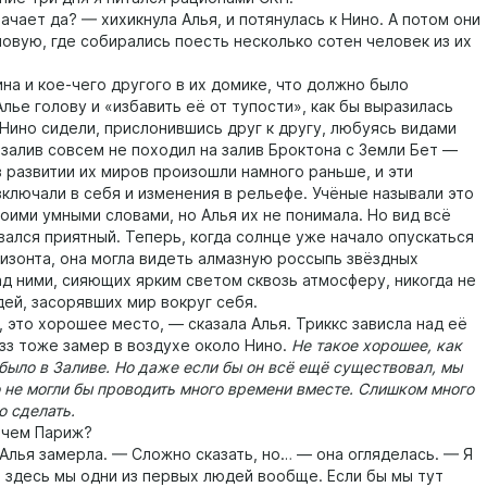
ает да? — хихикнула Алья, и потянулась к Нино. А потом они
ловую, где собирались поесть несколько сотен человек из их
 и кое-чего другого в их домике, что должно было
лье голову и «избавить её от тупости», как бы выразилась
 Нино сидели, прислонившись друг к другу, любуясь видами
 залив совсем не походил на залив Броктона с Земли Бет —
в развитии их миров произошли намного раньше, и эти
включали в себя и изменения в рельефе. Учёные называли это
оими умными словами, но Алья их не понимала. Но вид всё
вался приятный. Теперь, когда солнце уже начало опускаться
ризонта, она могла видеть алмазную россыпь звёздных
ад ними, сияющих ярким светом сквозь атмосферу, никогда не
ей, засорявших мир вокруг себя.
то хорошее место, — сказала Алья. Триккс зависла над её
йзз тоже замер в воздухе около Нино.
Не такое хорошее, как
с было в Заливе. Но даже если бы он всё ещё существовал, мы
 не могли бы проводить много времени вместе. Слишком много
о сделать.
чем Париж?
я замерла. — Сложно сказать, но… — она огляделась. — Я
, здесь мы одни из первых людей вообще. Если бы мы тут