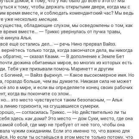
уться домой, к тому, что у нас было до всего этого? Мы
уться к тому, чтобы держать открытыми двери, когда мы с
им время вместе, и соблюдать комендантский час? Мы ведь
е уже несколько
месяцев
.
ущества, обладающие слухом, мы осведомлены о том, как
е время вместе… — Триккс увернулась от пучка травы,
ё кинула Алья.
сё ещё остались дел… — речь Нино прервал Вайзз.
ернётесь только тогда, когда закончатся дела, вы никогда
ь обратно, — сказал Квами. — В дополнение к Земле Бет
почти дюжина обитаемых миров, во многих из которых есть
ди. Тебя уже призывали помочь Маринетт и другим
 с Богиней, — Вайзз фыркнул. — Какое высокомерное имя. Но
на, гораздо больше, чем вы думаете. Никакая сила не может
всё зло в мире, и если вы определяете конец своих рабочих
нт, когда вы покончите со злом…
о… это место чувствуется таким безопасным, — Алья
на линию горизонта, на сгущавшиеся сумерки.
ошо, — согласилась Триккс. — Но действительно ли ты
себя здесь
как дома
? Это место — дом Суки, место, где она
самой собой, где мир не требует от неё того, чтобы она
вала чужим ожиданиям. Если это именно то, что важно для
йся. Но если ты остаёшься в этом месте только потому, что