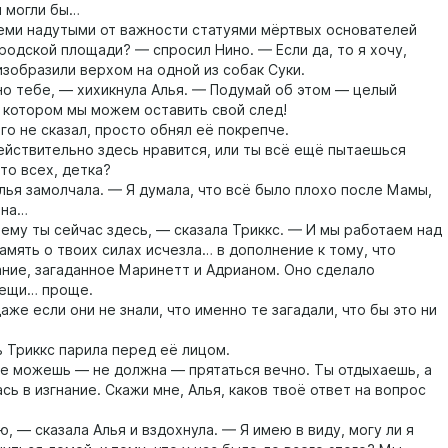
ы могли бы…
и надутыми от важности статуями мёртвых основателей
родской площади? — спросил Нино. — Если да, то я хочу,
изобразили верхом на одной из собак Суки.
тебе, — хихикнула Алья. — Подумай об этом — целый
в котором мы можем оставить свой след!
 не сказал, просто обнял её покрепче.
твительно здесь нравится, или ты всё ещё пытаешься
то всех, детка?
 замолчала. — Я думала, что всё было плохо после Мамы,
она…
у ты сейчас здесь, — сказала Триккс. — И мы работаем над
амять о твоих силах исчезла… в дополнение к тому, что
ние, загаданное Маринетт и Адрианом. Оно сделало
вещи… проще.
е если они не знали, что именно те загадали, что бы это ни
риккс парила перед её лицом.
можешь — не должна — прятаться вечно. Ты отдыхаешь, а
сь в изгнание. Скажи мне, Алья, каков твоё ответ на вопрос
 — сказала Алья и вздохнула. — Я имею в виду, могу ли я