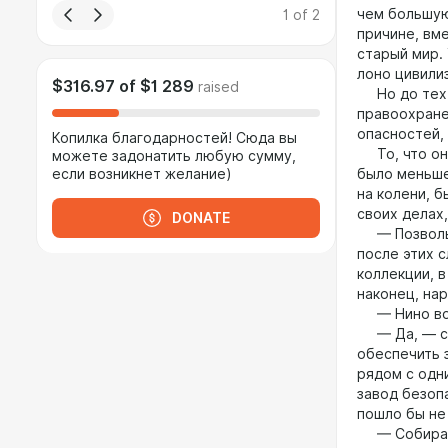
чем большую
1
of
2
причине, вм
старый мир.
лоно цивили
$316.97
of
$1 289
raised
Но до тех п
правоохране
опасностей, 
Копилка благодарностей! Сюда вы
То, что они
можете задонатить любую сумму,
если возникнет желание)
было меньше
на колени, 
своих делах,
DONATE
— Позволь т
после этих с
коллекции, 
наконец, на
— Нино воз
— Да, — сог
обеспечить 
рядом с одн
завод безопа
пошло бы не
— Собираешь