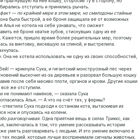
й прыгнувшую на неё кошку, отбросив ту в сторону, но
бирались отступать и принялись рычать.
кт — по крайней мере в этом мире, но смилодоны стайные
она была быстрой, а её броня защищала её от возможных
я Алья не хотела на себе узнавать, что сможет
авить её броня хватке зубов, стиснувших одну из её
. Кажется, пришло время более решительных мер, поэтому
ась за винтовку, висевшую за спиной, и выстрелила.
нулась.
.
Она не хотела использовать ни одну из своих способностей,
й! — крикнула Сука, и гигантский монструозный пёс через
гновений выскочил из-за деревьев и разорвал большую кошку
тавив после себя месиво плоти, органов и крови. Другие кошки
 всё же отступили.
не понимают намёков, — сказала Сука
ласилась Алья. — А что на счёт тех, у фермы?
тветила Сука подходя к останкам кота, вытаскивая из
се нож и опускаясь на колени.
о разговорчивая.
Одна приятная вещь в силах Триккс, как
ья, заключалась в том, что умение рассказывать истории
кже уметь разговаривать с людьми. И это умение включало в
и тех людей, которые лучше воспринимали сигналы животных,