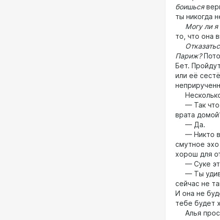
боишься
верн
ты никогда н
Могу ли я п
то, что она 
Отказаться 
Париж?
Пото
Бет. Пройду
или её сестё
неприрученн
Несколько с
— Так что, 
врата домой
— Да.
— Никто в в
смутное эхо
хорош для от
— Суке это
— Ты удивиш
сейчас не та
И она не буд
тебе будет 
Алья просто