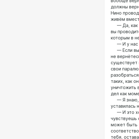
вообще верн
должны верн
Нино провод
живём вмест
— Да, как с
вы проводит
которым в не
— И у нас в
— Если вы в
не вернётес
существует 
свои паралю
разобраться
таких, как о
уничтожить 
дел как моме
— Я знаю, н
уставилась 
— И это хор
чувствуешь 
может быть 
соответство
тебя, остава