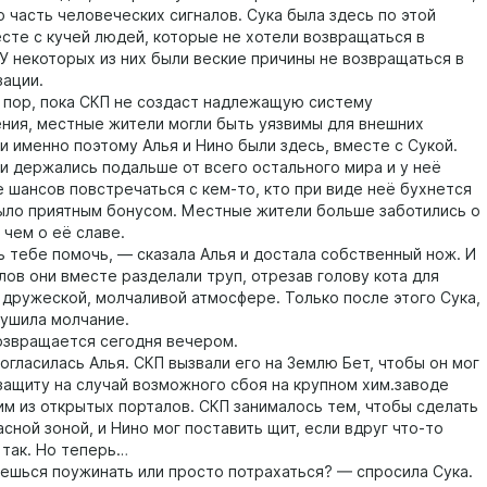
 часть человеческих сигналов. Сука была здесь по этой
есте с кучей людей, которые не хотели возвращаться в
 У некоторых из них были веские причины не возвращаться в
зации.
ор, пока СКП не создаст надлежащую систему
ния, местные жители могли быть уязвимы для внешних
и именно поэтому Алья и Нино были здесь, вместе с Сукой.
 держались подальше от всего остального мира и у неё
 шансов повстречаться с кем-то, кто при виде неё бухнется
было приятным бонусом. Местные жители больше заботились о
 чем о её славе.
ебе помочь, — сказала Алья и достала собственный нож. И
лов они вместе разделали труп, отрезав голову кота для
в дружеской, молчаливой атмосфере. Только после этого Сука,
рушила молчание.
вращается сегодня вечером.
ласилась Алья. СКП вызвали его на Землю Бет, чтобы он мог
защиту на случай возможного сбоя на крупном хим.заводе
им из открытых порталов. СКП занималось тем, чтобы сделать
сной зоной, и Нино мог поставить щит, если вдруг что-то
 так. Но теперь…
ся поужинать или просто потрахаться? — спросила Сука.