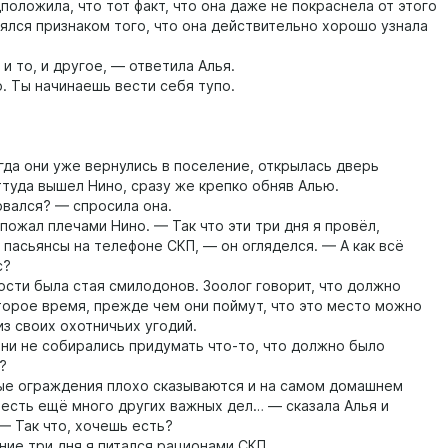
ложила, что тот факт, что она даже не покраснела от этого
лялся признаком того, что она действительно хорошо узнала
то, и другое, — ответила Алья.
Ты начинаешь вести себя тупо.
а они уже вернулись в поселение, открылась дверь
ттуда вышел Нино, сразу же крепко обняв Алью.
ался? — спросила она.
жал плечами Нино. — Так что эти три дня я провёл,
 пасьянсы на телефоне СКП, — он огляделся. — А как всё
с?
и была стая смилодонов. Зоолог говорит, что должно
торое время, прежде чем они поймут, что это место можно
з своих охотничьих угодий.
 не собирались придумать что-то, что должно было
?
 ограждения плохо сказываются и на самом домашнем
, есть ещё много других важных дел… — сказала Алья и
— Так что, хочешь есть?
 три дня я питался рационами СКП.