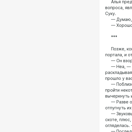
Алья предпо
вопроса, яв
Суку.
— Думаю, и 
— Хорошо. 
***
Позже, когд
портала, и о
— Он взорв
— Неа, — по
раскладывая
прошло у ва
— Поблизост
пройти неко
вычеркнуть и
— Разве они
отпугнуть их
— Звуковые
скоте, плюс
огляделась. 
— Последние