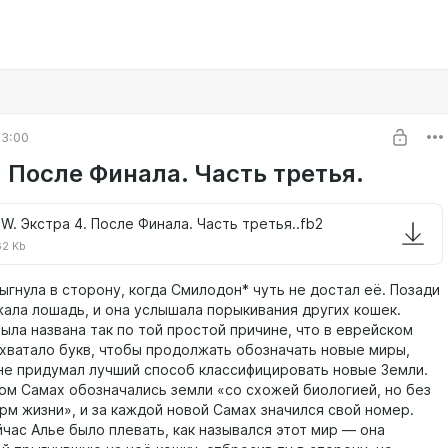
03:00
 После Финала. Часть третья.
W. Экстра 4. После Финала. Часть третья..fb2
62 Kb
нула в сторону, когда Смилодон* чуть не достал её. Позади
жала лошадь, и она услышала порыкивания других кошек.
а названа так по той простой причине, что в еврейском
 хватало букв, чтобы продолжать обозначать новые миры,
 не придумал лучший способ классифицировать новые Земли.
ом Самах обозначались земли «со схожей биологией, но без
рм жизни», и за каждой новой Самах значился свой номер.
с Алье было плевать, как назывался этот мир — она