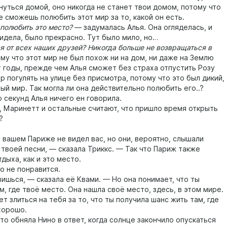
уться домой, оно никогда не станет твои домом, потому что
е сможешь полюбить этот мир за то, какой он есть.
олюбить это место?
— задумалась Алья. Она огляделась, и
видела, было прекрасно. Тут было мило, но…
от всех наших друзей? Никогда больше не возвращаться в
му что этот мир не был похож ни на дом, ни даже на Землю
т годы, прежде чем Алья сможет без страха отпустить Розу
р погулять на улице без присмотра, потому что это был дикий,
ый мир. Так могла ли она действительно полюбить его..?
екунд Алья ничего ен говорила.
Маринетт и остальные считают, что пришло время открыть
?
ашем Париже не видел вас, но они, вероятно, слышали
 твоей песни, — сказала Триккс. — Так что Париж также
дыха, как и это место.
 не понравится.
ься, — сказала её Квами. — Но она понимает, что ты
м, где твоё место. Она нашла своё место, здесь, в этом мире.
ет злиться на тебя за то, что ты получила шанс жить там, где
хорошо.
 обняла Нино в ответ, когда солнце закончило опускаться