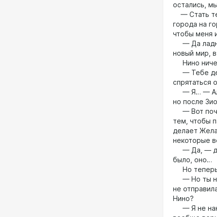
остались, м
— Стать тем
города на го
чтобы меня 
— Да ладно 
новый мир, 
Нино ничего
— Тебе дейс
спрятаться о
— Я… — Алья
но после Зи
— Вот почем
тем, чтобы п
делает Жела
некоторые 
— Да, — даж
было, оно…
Но теперь Т
— Но ты не 
не отправила
Нино?
— Я не наю,