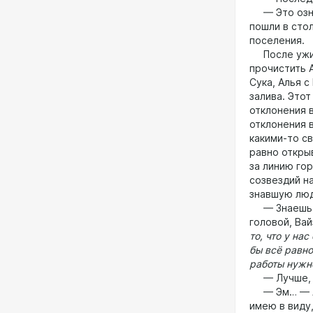
— Это означ
пошли в сто
поселения.
После ужина
прочистить А
Сука, Алья с
залива. Этот
отклонения 
отклонения 
какими-то св
равно откры
за линию го
созвездий н
знавшую люд
— Знаешь, э
головой, Ва
то, что у на
бы всё равно
работы нужн
— Лучше, 
— Эм… — Аль
имею в виду