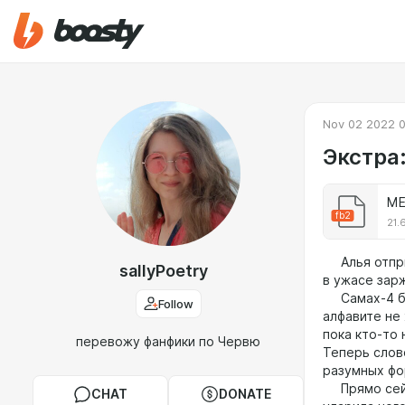
Nov 02 2022 
Экстра:
ME
fb2
21.
Алья отпрыг
sallyPoetry
в ужасе зар
Самах-4 был
Follow
алфавите не
пока кто-то
перевожу фанфики по Червю
Теперь слов
разумных фо
Прямо сейча
CHAT
DONATE