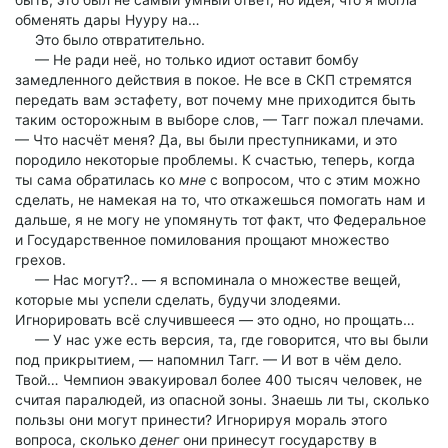
обменять дары Нууру на…
Это было отвратительно.
— Не ради неё, но только идиот оставит бомбу
замедленного действия в покое. Не все в СКП стремятся
передать вам эстафету, вот почему мне приходится быть
таким осторожным в выборе слов, — Тагг пожал плечами.
— Что насчёт меня? Да, вы были преступниками, и это
породило некоторые проблемы. К счастью, теперь, когда
ты сама обратилась ко
мне
с вопросом, что с этим можно
сделать, не намекая на то, что откажешься помогать нам и
дальше, я не могу не упомянуть тот факт, что Федеральное
и Государственное помилования прощают множество
грехов.
— Нас могут?.. — я вспоминала о множестве вещей,
которые мы успели сделать, будучи злодеями.
Игнорировать всё случившееся — это одно, но прощать…
— У нас уже есть версия, та, где говорится, что вы были
под прикрытием, — напомнил Тагг. — И вот в чём дело.
Твой… Чемпион эвакуировал более 400 тысяч человек, не
считая паралюдей, из опасной зоны. Знаешь ли ты, сколько
пользы они могут принести? Игнорируя мораль этого
вопроса, сколько
денег
они принесут государству в