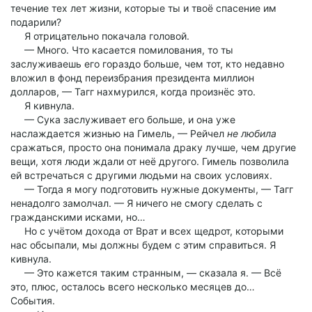
течение тех лет жизни, которые ты и твоё спасение им
подарили?
Я отрицательно покачала головой.
— Много. Что касается помилования, то ты
заслуживаешь его гораздо больше, чем тот, кто недавно
вложил в фонд переизбрания президента миллион
долларов, — Тагг нахмурился, когда произнёс это.
Я кивнула.
— Сука заслуживает его больше, и она уже
наслаждается жизнью на Гимель, — Рейчел
не любила
сражаться, просто она понимала драку лучше, чем другие
вещи, хотя люди ждали от неё другого. Гимель позволила
ей встречаться с другими людьми на своих условиях.
— Тогда я могу подготовить нужные документы, — Тагг
ненадолго замолчал. — Я ничего не смогу сделать с
гражданскими исками, но…
Но с учётом дохода от Врат и всех щедрот, которыми
нас обсыпали, мы должны будем с этим справиться. Я
кивнула.
— Это кажется таким странным, — сказала я. — Всё
это, плюс, осталось всего несколько месяцев до…
События.