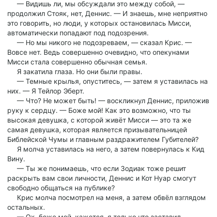
— Видишь ли, мы обсуждали это между собой, —
продолжил Стояк, нет, Деннис. — И знаешь, мне неприятно
это говорить, но люди, у которых остановилась Мисси,
автоматически попадают под подозрения.
— Но мы никого не подозреваем, — сказал Крис. —
Вовсе нет. Ведь совершенно очевидно, что опекунами
Мисси стала совершенно обычная семья.
Я закатила глаза. Но они были правы.
— Темные крылья, опуститесь, — затем я уставилась на
них. — Я Тейлор Эберт.
— Что? Не может быть! — воскликнул Деннис, приложив
руку к сердцу. — Боже мой! Как это возможно, что ты
высокая девушка, с которой живёт Мисси — это та же
самая девушка, которая является призывательницей
Библейской Чумы и главным раздражителем Губителей?
Я молча уставилась на него, а затем повернулась к Кид
Вину.
— Ты же понимаешь, что если Зодиак тоже решит
раскрыть вам свои личности, Деннис и Кот Нуар смогут
свободно общаться на публике?
Крис молча посмотрел на меня, а затем обвёл взглядом
остальных.
— Ох, боже мой, кажется, я только что заставил