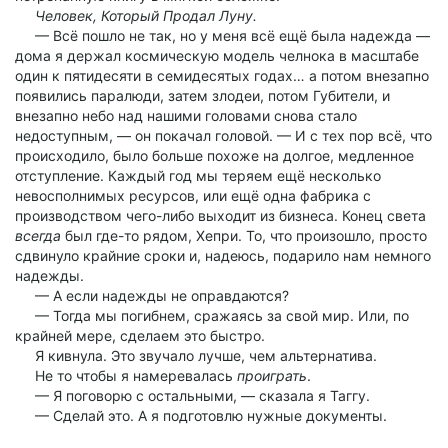
Человек, Который Продал Луну.
— Всё пошло не так, но у меня всё ещё была надежда —
дома я держал космическую модель челнока в масштабе
один к пятидесяти в семидесятых годах… а потом внезапно
появились паралюди, затем злодеи, потом Губители, и
внезапно небо над нашими головами снова стало
недоступным, — он покачал головой. — И с тех пор всё, что
происходило, было больше похоже на долгое, медленное
отступление. Каждый год мы теряем ещё несколько
невосполнимых ресурсов, или ещё одна фабрика с
производством чего-либо выходит из бизнеса. Конец света
всегда
был где-то рядом, Хепри. То, что произошло, просто
сдвинуло крайние сроки и, надеюсь, подарило нам немного
надежды.
— А если надежды не оправдаются?
— Тогда мы погибнем, сражаясь за свой мир. Или, по
крайней мере, сделаем это быстро.
Я кивнула. Это звучало лучше, чем альтернатива.
Не то чтобы я намеревалась
проиграть
.
— Я поговорю с остальными, — сказала я Таггу.
— Сделай это. А я подготовлю нужные документы.