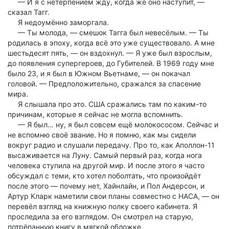
— И я с нетерпением жду, когда же оно наступит, —
сказал Тагг.
Я недоумённо заморгала.
— Ты молода, — смешок Тагга был невесёлым. — Ты
родилась в эпоху, когда всё это уже существовало. А мне
шестьдесят пять, — он вздохнул. — Я уже был взрослым,
до появления супергероев, до Губителей. В 1969 году мне
было 23, и я был в Южном Вьетнаме, — он покачал
головой. — Предположительно, сражался за спасение
мира.
Я слышала про это. США сражались там по каким-то
причинам, которые я сейчас не могла вспомнить.
— Я был… ну, я был совсем ещё молокососом. Сейчас и
не вспомню своё звание. Но я помню, как мы сидели
вокруг радио и слушали передачу. Про то, как Аполлон-11
высаживается на Луну. Самый первый раз, когда нога
человека ступила на другой мир. И после этого я часто
обсуждал с теми, кто хотел поболтать, что произойдёт
после этого — почему нет, Хайнлайн, и Пол Андерсон, и
Артур Кларк наметили свои планы совместно с НАСА, — он
перевёл взгляд на книжную полку своего кабинета. Я
проследила за его взглядом. Он смотрел на старую,
потрёпанную книгу в мягкой обложке.