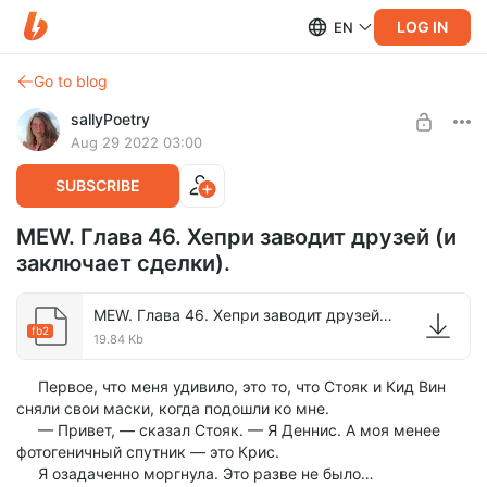
LOG IN
EN
Go to blog
sallyPoetry
Aug 29 2022 03:00
SUBSCRIBE
MEW. Глава 46. Хепри заводит друзей (и
заключает сделки).
MEW. Глава 46. Хепри заводит друзей (и заключаетсделки)..fb2
fb2
19.84 Kb
Первое, что меня удивило, это то, что Стояк и Кид Вин
сняли свои маски, когда подошли ко мне.
— Привет, — сказал Стояк. — Я Деннис. А моя менее
фотогеничный спутник — это Крис.
Я озадаченно моргнула. Это разве не было…