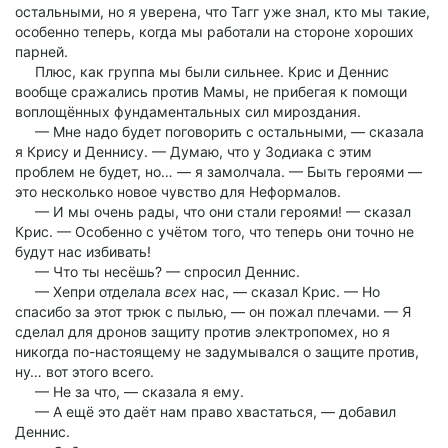
остальными, но я уверена, что Тагг уже знал, кто мы такие,
особенно теперь, когда мы работали на стороне хороших
парней.
Плюс, как группа мы были сильнее. Крис и Деннис
вообще сражались против Мамы, не прибегая к помощи
воплощённых фундаментальных сил мироздания.
— Мне надо будет поговорить с остальными, — сказала
я Крису и Деннису. — Думаю, что у Зодиака с этим
проблем не будет, но… — я замолчала. — Быть героями —
это несколько новое чувство для Неформалов.
— И мы очень рады, что они стали героями! — сказал
Крис. — Особенно с учётом того, что теперь они точно не
будут нас избивать!
— Что ты несёшь? — спросил Деннис.
— Хепри отделала
всех
нас, — сказал Крис. — Но
спасибо за этот трюк с пылью, — он пожал плечами. — Я
сделал для дронов защиту против электропомех, но я
никогда по-настоящему не задумывался о защите против,
ну… вот этого всего.
— Не за что, — сказала я ему.
— А ещё это даёт нам право хвастаться, — добавил
Денниc.