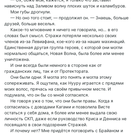
нависнуть над Заливом волну плохих шуток и каламбуров.
Мои губы дрогнули.
— Но оно того стоит, — продолжил он. — Знаешь, больше
друзей, больше веселья.
Какое-то мгновение я ничего не говорила, но… в его
словах был смысл. Стражи потеряли несколько своих
членов из-за Левиафана, кое-кого из-за наших махинаций.
Единственная другая группа героев, с которой они могли
нормально общаться, Новая Волна, была более или менее
уничтожена.
И они всегда были немного в стороне как от
гражданских лиц, так и от Протектората.
Они были
одни
. Я могла это понять и могла этому
сопереживать. Я ощутила, как Нууру играется с прядями
моих волос, прячась на своём привычном месте. И
подумала, что он бы со мной согласился.
Не говоря уже о том, что они были правы. Когда я
согласилась с доводами Кагами и позволила Висте
остаться у себя дома, я более или менее выдала свою
личность СКП, даже если руководство Криса и Денниса не
посвящало в свои подозрения Стражей.
И почему нет?
Мне придётся поговорить с Брайаном и