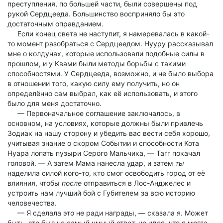
преступления, по большей части, были совершены под
рукой Сердцееда. Большинство восприняло бы это
достаточным оправданием.
Если конец света не наступит, я намеревалась в какой-
то момент разобраться с Сердцеедом. Нууру рассказывал
мне о колдунах, которые использовали подобные силы в
прошлом, и у Квами были методы борьбы с такими
способностями. У Сердцееда, возможно, и не было выбора
в отношении того, какую силу ему получить, но он
определённо сам выбрал, как её использовать, и этого
было для меня достаточно.
— Первоначальное соглашение заключалось, в
основном, на условиях, которые должны были привлечь
Зодиак на нашу сторону и убедить вас вести себя хорошо,
учитывая знание о скором Событии и способности Кота
Нуара лопать пузыри Серого Мальчика, — Тагг покачал
головой. — А затем Мама нанесла удар, и затем
ты
наделила силой кого-то, кто смог освободить город от её
влияния, чтобы
после
отправиться в Лос-Анджелес и
устроить нам лучший бой с Губителем за всю историю
человечества.
— Я сделала это не ради награды, — сказала я. Может
быть, это был не самый умный ответ, но идея, что я могла