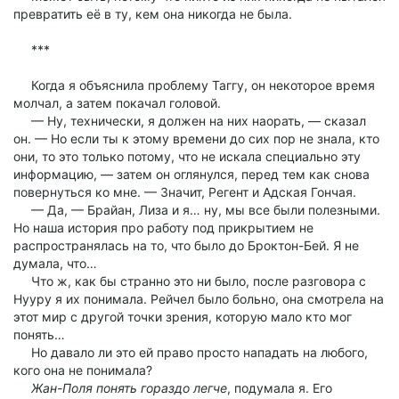
превратить её в ту, кем она никогда не была.
***
Когда я объяснила проблему Таггу, он некоторое время
молчал, а затем покачал головой.
— Ну, технически, я должен на них наорать, — сказал
он. — Но если ты к этому времени до сих пор не знала, кто
они, то это только потому, что не искала специально эту
информацию, — затем он оглянулся, перед тем как снова
повернуться ко мне. — Значит, Регент и Адская Гончая.
— Да, — Брайан, Лиза и я… ну, мы все были полезными.
Но наша история про работу под прикрытием не
распространялась на то, что было до Броктон-Бей. Я не
думала, что…
Что ж, как бы странно это ни было, после разговора с
Нууру я их понимала. Рейчел было больно, она смотрела на
этот мир с другой точки зрения, которую мало кто мог
понять…
Но давало ли это ей право просто нападать на любого,
кого она не понимала?
Жан-Поля понять гораздо легче
, подумала я. Его