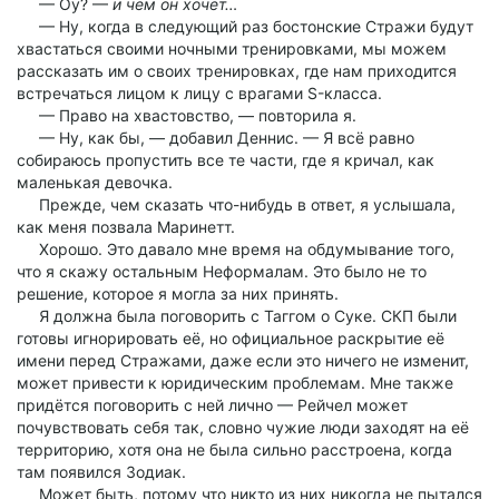
— Оу? —
и чем он хочет…
— Ну, когда в следующий раз бостонские Стражи будут
хвастаться своими ночными тренировками, мы можем
рассказать им о своих тренировках, где нам приходится
встречаться лицом к лицу с врагами S-класса.
— Право на хвастовство, — повторила я.
— Ну, как бы, — добавил Деннис. — Я всё равно
собираюсь пропустить все те части, где я кричал, как
маленькая девочка.
Прежде, чем сказать что-нибудь в ответ, я услышала,
как меня позвала Маринетт.
Хорошо. Это давало мне время на обдумывание того,
что я скажу остальным Неформалам. Это было не то
решение, которое я могла за них принять.
Я должна была поговорить с Таггом о Суке. СКП были
готовы игнорировать её, но официальное раскрытие её
имени перед Стражами, даже если это ничего не изменит,
может привести к юридическим проблемам. Мне также
придётся поговорить с ней лично — Рейчел может
почувствовать себя так, словно чужие люди заходят на её
территорию, хотя она не была сильно расстроена, когда
там появился Зодиак.
Может быть, потому что никто из них никогда не пытался