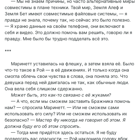
— Мы не знаем причины, но часто альтернативные миры
совместимы в плане техники. Твой мир, Земля Алеф и
Земля Бет имеют совместимые файловые системы, — я
правда
не знала, почему так, но сейчас это было полезно.
— Я храню данные на своём телефоне, они включают в
себя и видео. Это должно помочь вам решить, говорю ли я
правду. Мне было бы трудно подделать всё это.
***
Маринетт уставилась на флешку, а затем взяла её. Было
что-то такое в Рой — в её движениях. И только когда она
смогла облечь свои чувства в слова, она поняла это. Что
девушка перед ней двигалась не так, как обычные люди.
Она вела себя слишком сдержанно.
Может быть, это как-то связано с её жуками?
— А что, если мы сможем заставить Бражника помочь
нам? — спросила Маринетт. — Или не сможем сами
использовать его силу? Или не сможем использовать их
безопасно? —
Мастер Фу никогда не говорил об этом. Я
должна буду его об этом спросить
.
— Тогда мне придётся здесь остаться. Я не буду
подвергать вас опасности, — Рой наклонила голову вбок,