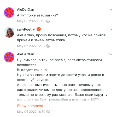
AleDerXan
А тут тоже автоматика?
May 06 2022 05:16
sallyPoetry
AleDerXan, прошу пояснения, потому что не поняла
причём и зачем автоматика
May 06 2022 12:07
AleDerXan
Ну, смысле, в точное время, пост автоматически
появляется.
Выглядит как оно.
Ну или вы спецом ждете до шести утра, и ровно в
шесть публикуете.
А еще, автоматичность - вызывает печальку, что
даже подписчикам не доступно все переведенное, а
только по строгому расписанию. Даже если вдруг, у
вас случится бум трудолюбия и включится NZT-
состояние и вы за неделю все-все-все переведете,
Show comment
главы будут выходить всё равно по расписанию.
May 06 2022 16:50