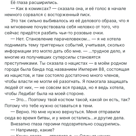
Её глаза расширились.
— Как в комиксах? — сказала она, и её голос в начале
немного сорвался с восторженный писк.
Это так сильно выбивалось из её делового образа, что я
на мгновение почувствовала себя неловко от того, что
сейчас придётся разбить чьи-то розовые очки.
— Нет. Становление парачеловеком… — я не хотела
поднимать тему триггерных событий, учитывая, сколько
информации это могло дать обо мне. — …трудное дело, и
многие из получивших суперсилы становятся
преступниками. Ты сказала о нацистах — в моём родном
городе была банда под названием Империя 88, состоящая
из нацистов, и там состояло достаточно много членов,
чтобы власти не могли её разогнать. Я помогала защищать
людей от них, — не совсем вся правда, но я ведь хотела,
чтобы Ледибаг была на моей стороне.
— Это… Поэтому твой костюм такой, какой он есть, так?
Потому что тебе нужно оставаться в тени.
— Верно. Но мне нужно вернуться. Меня отправили
сюда во время битвы, и у меня остались…и другие дела.
Внезапно глаза героини подозрительно сощурились.
— Например, какие?
— Конец света, — ответила я. — Один из наших