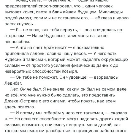
предсказателей спрогнозировал, что… один человек
вызовет конец света в ближайшем будущем. Миллиарды
людей умрут, если мы не остановим его, — её глаза широко
распахнулись.
— Я… не знаю, как тебя вернуть, — она огляделась по
сторонам. — Наши Чудесные талисманы на такое
неспособны.
— А что на счёт Бражника? — я показательно
приподняла ладонь, словно чашу весов. — У него есть
Чудесный талисман, который может наделять окружающих
силами — от простого усиления физических данных до
невероятных способностей Козыря.
— Он тебе не поможет. Он чудовище! — взорвалась
Ледибаг.
Нет. Он не был
. Я не знала, каким он был на самом деле,
но всё, что мне нужно было сделать, это представить
Джека-Остряка с его силами, чтобы понять, как всем
здесь повезло.
— И потому мы отберём у него его талисман, — сказала
я. — Но если его способности могут наделять других людей
силами, возможно, они смогут вернуть меня домой, как
только мы сможем разобраться в принципах работы этого