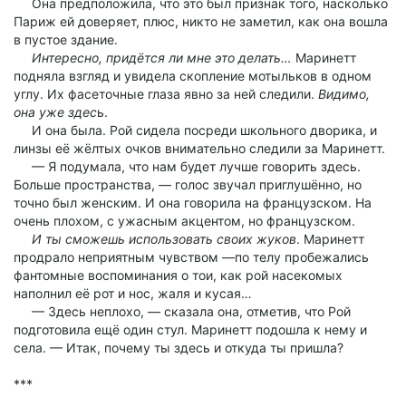
Она предположила, что это был признак того, насколько
Париж ей доверяет, плюс, никто не заметил, как она вошла
в пустое здание.
Интересно, придётся ли мне это делать…
Маринетт
подняла взгляд и увидела скопление мотыльков в одном
углу. Их фасеточные глаза явно за ней следили.
Видимо,
она уже здес
ь.
И она была. Рой сидела посреди школьного дворика, и
линзы её жёлтых очков внимательно следили за Маринетт.
— Я подумала, что нам будет лучше говорить здесь.
Больше пространства, — голос звучал приглушённо, но
точно был женским. И она говорила на французском. На
очень плохом, с ужасным акцентом, но французском.
И ты сможешь использовать своих жуков
. Маринетт
продрало неприятным чувством —по телу пробежались
фантомные воспоминания о тои, как рой насекомых
наполнил её рот и нос, жаля и кусая…
— Здесь неплохо, — сказала она, отметив, что Рой
подготовила ещё один стул. Маринетт подошла к нему и
села. — Итак, почему ты здесь и откуда ты пришла?
***