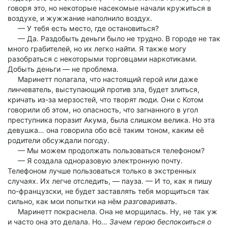
говоря это, но некоторые насекомые начали кружиться в
воздухе, и жужжание наполнило воздух.
— У тебя есть место, где остановиться?
— Да. Раздобыть деньги было не трудно. В городе не так
много грабителей, но их легко найти. Я также могу
разобраться с некоторыми торговцами наркотиками.
Добыть деньги — не проблема.
Маринетт полагала, что настоящий герой или даже
линчеватель, выступающий против зла, будет злиться,
кричать из-за мерзостей, что творят люди. Они с Котом
говорили об этом, но опасность, что загнанного в угол
преступника поразит Акума, была слишком велика. Но эта
девушка… она говорила обо всё таким тоном, каким её
родители обсуждали погоду.
— Мы можем продолжать пользоваться телефоном?
— Я создала одноразовую электронную почту.
Телефоном лучше пользоваться только в экстренных
случаях. Их легче отследить, — пауза. — И то, как я пишу
по-французски, не будет заставлять тебя морщиться так
сильно, как мои попытки на нём
разговаривать
.
Маринетт покраснела. Она не морщилась. Ну, не так уж
и часто она это делала. Но…
Зачем герою беспокоиться о