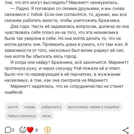
том, что его могут выследить?
Маринетт нахмурилась.
— Ладно. Я поговорю со своими друзьями, и мы снова
свяжемся с тобой. Если они согласятся, то, думаю, мы все
сможем работать вместе, чтобы уничтожить Бражника.
Два года
. Часть её задавалась вопросом, должна ли она
чувствовать себя плохо из-за того, что эта незнакомка
была так уверена в себе. Но она могла делать то, что не
могли делать они. Проверить дома и узнать, кто там жил. В
зависимости от того, насколько был велик радиус её сил,
она могла бы обыскать весь город.
И когда они найдут Бражника, всё
закончится
. Маринетт
протянула руку, и через секунду Рой пожала её в ответ.
Было что-то нервирующее в её перчатках, в жужжании
насекомых, в том, как она смотрела на Маринетт.
Маринетт надеялась, что их сотрудничество не станет
ошибкой.
worm
червь
sallypoetry
кроссовер червя с ледибаг
fabius maximus
mew
3
8