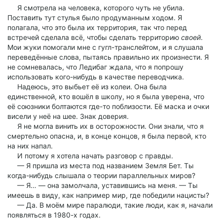
Я смотрела на человека, которого чуть не убила.
Поставить тут стулья было продуманным ходом. Я
полагала, что это была их территория, так что перед
встречей сделала всё, чтобы сделать территорию
своей
.
Мои жуки помогали мне с гугл-транслейтом, и я слушала
переведённые слова, пытаясь правильно их произнести. Я
не сомневалась, что Ледибаг ждала, что я попрошу
использовать кого-нибудь в качестве переводчика.
Надеюсь, это выбьет её из колеи. Она была
единственной, кто вошёл в школу, но я была уверена, что
её союзники болтаются где-то поблизости. Её маска и очки
висели у неё на шее. Знак доверия.
Я не могла винить их в осторожности. Они знали, что я
смертельно опасна, и, в конце концов, я была первой, кто
на них напал.
И потому я хотела начать разговор с правды.
— Я пришла из места под названием Земля Бет. Ты
когда-нибудь слышала о теории параллельных миров?
— Я… — она замолчала, уставившись на меня. — Ты
имеешь в виду, как например мир, где победили нацисты?
— Да. В моём мире паралюди, такие люди, как я, начали
появляться в 1980-х годах.