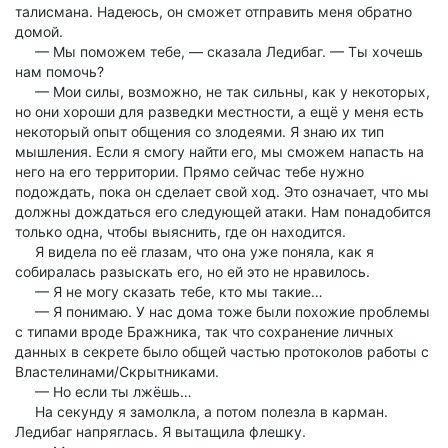
талисмана. Надеюсь, он сможет отправить меня обратно
домой.
— Мы поможем тебе, — сказала Ледибаг. — Ты хочешь
нам помочь?
— Мои силы, возможно, не так сильны, как у некоторых,
но они хороши для разведки местности, а ещё у меня есть
некоторый опыт общения со злодеями. Я знаю их тип
мышления. Если я смогу найти его, мы сможем напасть на
него на его территории. Прямо сейчас тебе нужно
подождать, пока он сделает свой ход. Это означает, что мы
должны дождаться его следующей атаки. Нам понадобится
только одна, чтобы выяснить, где он находится.
Я видела по её глазам, что она уже поняла, как я
собиралась разыскать его, но ей это не нравилось.
— Я не могу сказать тебе, кто мы такие…
— Я понимаю. У нас дома тоже были похожие проблемы
с типами вроде Бражника, так что сохранение личных
данных в секрете было общей частью протоколов работы с
Властелинами/Скрытниками.
— Но если ты лжёшь…
На секунду я замолкла, а потом полезла в карман.
Ледибаг напряглась. Я вытащила флешку.