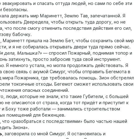
 эвакуировать и спасать оттуда людей, но сами по себе эти
и безопасны.
а держать мир Маринетт, Землю Тав, запечатанной. Я
пользовать Двередела, чтобы открыть туда дорогу, но не
а, что после смогу отменить последствия действия его сил,
тзову бабочку.
Маринетт пришла на Землю Бет, чтобы сохранить свой мир
ти, и я не собиралась открывать двери туда прямо сейчас.
я дела, Малышка?»
— спросил Пожарный, поднимая топор и
онь затихнуть, просто забросив туда свой инструмент.
о.
Я немного устала, но могла продолжать действовать. Я
а свою связь с акумой Симург, чтобы отправить Бегемота в
д мира Пожарника, где требовалась помощь. Зион обстрелял
горели токсичные отходы. Бегемот сможет использовать свои
ичтожения опасных соединений.
 люди, которые не знали, кто такие Губители, с большей
 не описаются от страха, когда тот придёт и приступит к
у и Боху тоже работали — занимались строительством
ых помещений для беженцев.
то «разобраться с последствиями» было частью нашей
едить Зиона».
ь
, заговорила со мной Симург. Я остановилась и