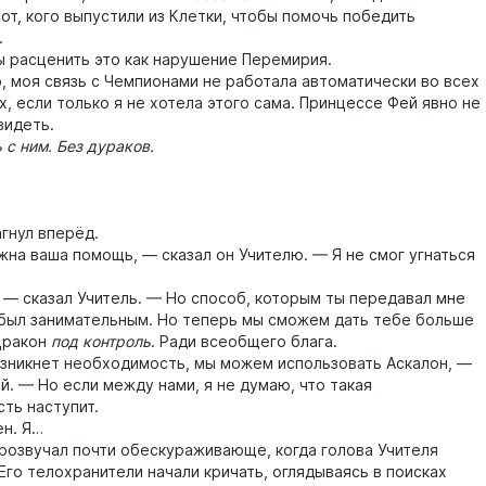
от, кого выпустили из Клетки, чтобы помочь победить
.
расценить это как нарушение Перемирия.
моя связь с Чемпионами не работала автоматически во всех
, если только я не хотела этого сама. Принцессе Фей явно не
видеть.
 ним. Без дураков.
нул вперёд.
 ваша помощь, — сказал он Учителю. — Я не смог угнаться
 сказал Учитель. — Но способ, которым ты передавал мне
был занимательным. Но теперь мы сможем дать тебе больше
 Дракон
под контроль
. Ради всеобщего блага.
икнет необходимость, мы можем использовать Аскалон, —
й. — Но если между нами, я не думаю, что такая
ть наступит.
н. Я…
звучал почти обескураживающе, когда голова Учителя
Его телохранители начали кричать, оглядываясь в поисках