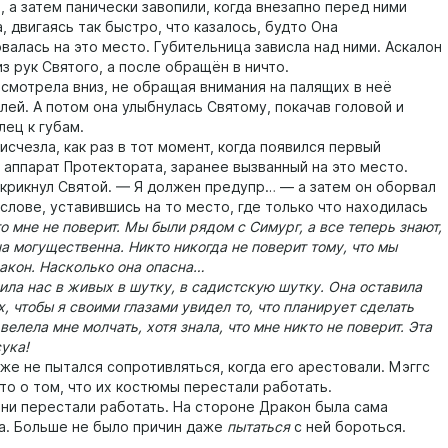
 а затем панически завопили, когда внезапно перед ними
, двигаясь так быстро, что казалось, будто Она
валась на это место. Губительница зависла над ними. Аскалон
з рук Святого, а после обращён в ничто.
отрела вниз, не обращая внимания на палящих в неё
лей. А потом она улыбнулась Святому, покачав головой и
лец к губам.
счезла, как раз в тот момент, когда появился первый
 аппарат Протектората, заранее вызванный на это место.
икнул Святой. — Я должен предупр… — а затем он оборвал
слове, уставившись на то место, где только что находилась
о мне не поверит. Мы были рядом с Симург, а все теперь знают,
а могущественна. Никто никогда не поверит тому, что мы
акон. Насколько она опасна…
а нас в живых в шутку, в садистскую шутку. Она оставила
, чтобы я своими глазами увидел то, что планирует сделать
велела мне молчать, хотя знала, что мне никто не поверит. Эта
ука!
 не пытался сопротивляться, когда его арестовали. Мэггс
то о том, что их костюмы перестали работать.
 перестали работать. На стороне Дракон была сама
а. Больше не было причин даже
пытаться
с ней бороться.