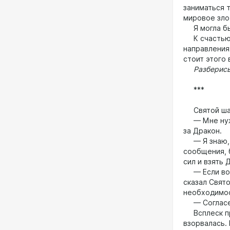
заниматься т
мировое зло
Я могла бы 
К счастью, 
направлениях
стоит этого 
Разберись с
***
Святой шаг
— Мне нужна
за Дракон.
— Я знаю, —
сообщения, 
сил и взять
— Если возн
сказал Свято
необходимос
— Согласе
Всплеск про
взорвалась. 