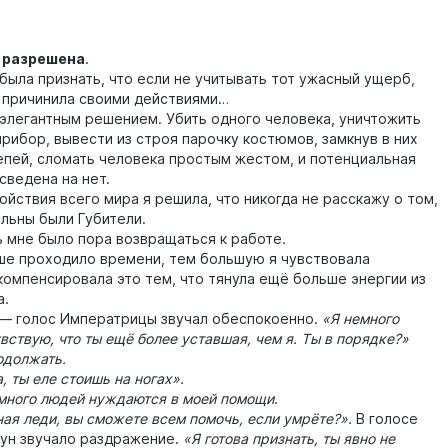
разрешена
.
ла признать, что если не учитывать тот ужасный ущерб,
 причинила своими действиями…
егантным решением. Убить одного человека, уничтожить
прибор, вывести из строя парочку костюмов, замкнув в них
епей, сломать человека простым жестом, и потенциальная
сведена на нет.
ствия всего мира я решила, что никогда не расскажу о том,
льны были Губители.
не было пора возвращаться к работе.
 проходило времени, тем большую я чувствовала
 компенсировала это тем, что тянула ещё больше энергии из
а.
— голос Императрицы звучал обеспокоенно.
«Я немного
увствую, что ты ещё более уставшая, чем я. Ты в порядке?»
должать.
ы еле стоишь на ногах».
ого людей нуждаются в моей помощи
.
я леди, вы сможете всем помочь, если умрёте?».
В голосе
ун звучало раздражение.
«Я готова признать, ты явно не