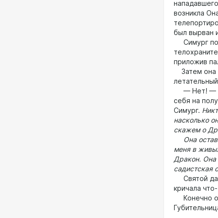
нападавшего,
возникла Она
телепортиро
был вырван и
Симург посм
телохраните
приложив па
Затем она и
летательный
— Нет! — кр
себя на полу
Симург.
Никт
насколько он
скажем о Др
Она оставил
меня в живых
Дракон. Она 
садистская с
Святой даже
кричала что-
Конечно они
Губительниц