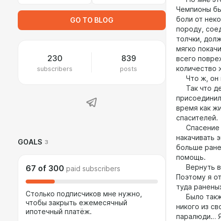
Чемпионы бы
боли от нек
GO TO BLOG
породу, сое
толчки, дол
мягко покач
230
839
всего повре
subscribers
posts
количество 
Что ж, он н
Так что ден
присоединили
время как ж
спасителей.
Спасение ра
накачивать 
GOALS
3
больше ране
помощь.
Вернуть все
67
of
300
paid subscribers
Поэтому я о
туда ранены
Столько подписчиков мне нужно,
Было также 
чтобы закрыть ежемесячный
никого из с
ипотечный платёж.
паралюди… Я