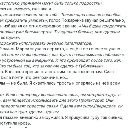
настолько упрямыми могут быть только подростки».
лю им умереть
, сказала я.
х жизни зависят не от тебя. Только одна сила не способна
ех прекратить умирать»
, голос Пожарника звучал решительно,
он избавлял от огня очередное здание.
«Мы будем продолжать
 прошло уже больше суток. Ты сделала больше, чем сделали
 истории».
олжать использовать энергию Катализатора.
план».
Марси звучала сердито, а ещё в её голосе звучало
.
«А потом ты испаришься, как будто познакомилась поближе с
 устроенной им вечеринке. И что произойдёт после того, как
то ты была той, кто заключил сделку с Губителями».
. Внезапно зрение стало каким-то расплывчатым. Сила
 была почти что безгранична, но…
 — не были. Я схватилась трость и оперлась на неё всем
 Если я прекращу использовать силы, вы потеряете друг с
, вам придётся использовать для этого Протекторат. Они
 предоставят средства связи. Я дала вам силы Двередела, он
сти вас туда, где вы… где вы…
лазами внезапно закружился. Я прикусила губу так сильно,
ыступила кровь.