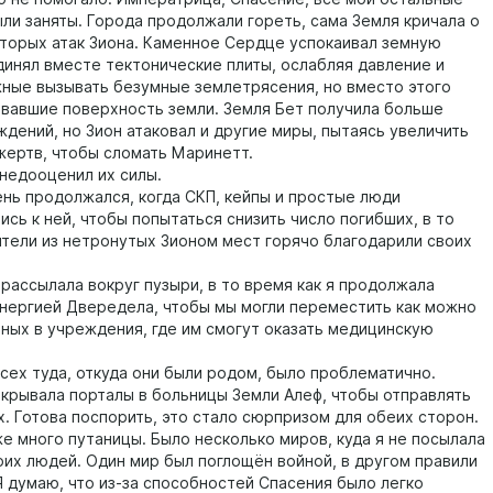
ли заняты. Города продолжали гореть, сама Земля кричала о
оторых атак Зиона. Каменное Сердце успокаивал земную
динял вместе тектонические плиты, ослабляя давление и
жные вызывать безумные землетрясения, но вместо этого
ивавшие поверхность земли. Земля Бет получила больше
ждений, но Зион атаковал и другие миры, пытаясь увеличить
жертв, чтобы сломать Маринетт.
едооценил их силы.
ь продолжался, когда СКП, кейпы и простые люди
сь к ней, чтобы попытаться снизить число погибших, в то
ители из нетронутых Зионом мест горячо благодарили своих
ссылала вокруг пузыри, в то время как я продолжала
энергией Двередела, чтобы мы могли переместить как можно
ных в учреждения, где им смогут оказать медицинскую
х туда, откуда они были родом, было проблематично.
ткрывала порталы в больницы Земли Алеф, чтобы отправлять
х. Готова поспорить, это стало сюрпризом для обеих сторон.
много путаницы. Было несколько миров, куда я не посылала
воих людей. Один мир был поглощён войной, в другом правили
 думаю, что из-за способностей Спасения было легко