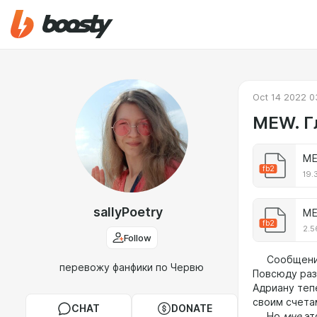
Oct 14 2022 0
MEW. Гл
ME
fb2
19.
sallyPoetry
ME
fb2
2.5
Follow
Сообщение о
перевожу фанфики по Червю
Повсюду раз
Адриану теп
своим счета
CHAT
DONATE
Но
мне
эт