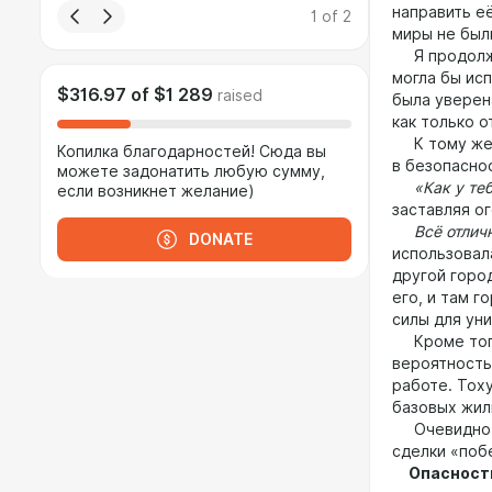
направить её
1
of
2
миры не был
Я продолжал
могла бы ис
$316.97
of
$1 289
raised
была уверен
как только о
К тому же, 
Копилка благодарностей! Сюда вы
в безопаснос
можете задонатить любую сумму,
«Как у теб
если возникнет желание)
заставляя ог
Всё отличн
DONATE
использовал
другой горо
его, и там 
силы для ун
Кроме того,
вероятностью
работе. Тох
базовых жил
Очевидно, ч
сделки «поб
Опасност