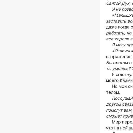
Святой Дух, 
Я не позво
«Малышка, и
заставить вс
даже когда 
работать, но
все короли в
Я могу прод
«Отличный 
напряжение
Бегемотом на
ты умрёшь? Э
Я сглотнула
моего Квами
Но мои силы
телом.
Послушайте.
другом связь
помогут вам,
сможет приве
Мир перед г
что на ней в