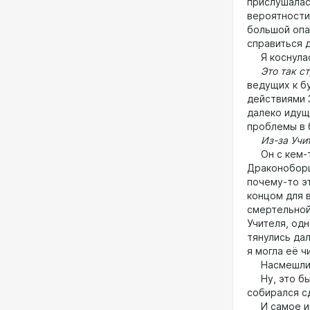
прислушалас
вероятности
большой опа
справиться 
Я коснулась
Это так ст
ведущих к б
действиями З
далеко идущ
проблемы в 
Из-за Учит
Он с кем-то
Драконоборцы
почему-то э
концом для 
смертельно
Учителя, одн
тянулись да
я могла её ч
Насмешлив
Ну, это был
собирался с
И самое ин