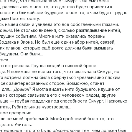
ь в тому, что показывала мне Симург. Она смотрела
, рассказывая о чём-то, что должно будет привести к
сности в ближайшем будущем, о чём-то, с чем будет трудно
даже Протекторату.
 нашей связи и увидела это всё собственными глазами.
ранно.
Не столько видения, сколько разглядывание нитей,
удущим событиям. Многие нити оказались порваны
одиака и Зиона. Но был ещё один набор нитей, связей,
их планов, которые ещё долго должны были вызывать
будущем. Они были…
еля.
 встречался. Группа людей в силовой броне.
. Я понимала не всё из того, что показывала Симург, но
та встреча должна была обернуться чрезвычайно плохим
всех заинтересованных сторон. Возможно, станет
й для…
Дракон
? Я могла видеть нити будущего, идущие от
а из которых связывала его с человеком рядом, другие
льше — грубая подделка под способности Симург. Насколько
итать, Губительница чувствовала…
ое презрение.
о не моей проблемой. Моей проблемой было то, что
делать Учитель.
тересное, что это было
абсолютно
не тем, чем должен был