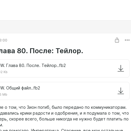
3:00
ава 80. После: Тейлор.
W. Глава 80. После. Тейлор..fb2
32 Kb
W. Общий файл..fb2
6 Mb
 том, что Зион погиб, было передано по коммуникаторам.
давались крики радости и одобрения, и я подумала о том, что
ерь, скорее всего, больше никогда не нужно будет платить по
м.
о не помогало. Императрица, Спасение, все мои остальные