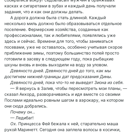
касках и сигаретами в зубах и каждый день получали
задания, что и как они должны делать.
А дорога должна была стать длинной. Каждый
несколько миль должно было образовываться отдельное
поселение. Фермерские хозяйства, созданные как
профессионалами, так и любителями, появлялись уже
здесь и сейчас. Времени для того, чтобы заниматься
посевами, уже не оставалось, особенно учитывая скорое
приближение зимы, поэтому большинство полей просто
готовили в засеву в следующем году, пока рыбацкие
шхуны вновь и вновь выходили на воду за уловом.
Девяносто дней. Девяносто дней до того, как мы
достигнем нижней границы дат предсказания Дины.
Девяносто дней, пока что-то не выведет Зиона из себя.
— Я вернусь в Залив, чтобы пересмотреть мои планы, —
сказал Аккорд, разворачиваясь и идя вместе со своими
Послами идеально ровным шагом в аэрокару, на котором
они сюда добрались.
Почему он…
— Ледибаг!
Ох.
Принцесса Фей бежала к ней, старательно маша
рукой Маринетт. Сегодня она заплела волосы в косички,