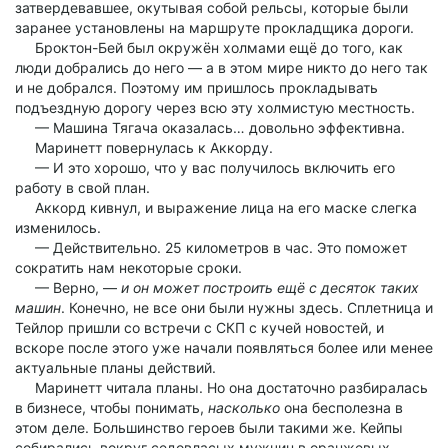
затвердевавшее, окутывая собой рельсы, которые были
заранее установлены на маршруте прокладщика дороги.
Броктон-Бей был окружён холмами ещё до того, как
люди добрались до него — а в этом мире никто до него так
и не добрался. Поэтому им пришлось прокладывать
подъездную дорогу через всю эту холмистую местность.
— Машина Тягача оказалась… довольно эффективна.
Маринетт повернулась к Аккорду.
— И это хорошо, что у вас получилось включить его
работу в свой план.
Аккорд кивнул, и выражение лица на его маске слегка
изменилось.
— Действительно. 25 километров в час. Это поможет
сократить нам некоторые сроки.
— Верно, —
и он может построить ещё с десяток таких
машин
. Конечно, не все они были нужны здесь. Сплетница и
Тейлор пришли со встречи с СКП с кучей новостей, и
вскоре после этого уже начали появляться более или менее
актуальные планы действий.
Маринетт читала планы. Но она достаточно разбиралась
в бизнесе, чтобы понимать,
насколько
она бесполезна в
этом деле. Большинство героев были такими же. Кейпы
собирались вокруг седовласых мужчин в оранжевых