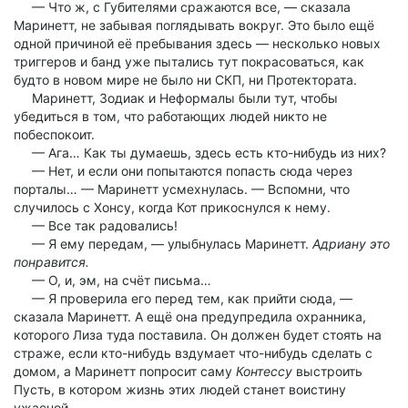
— Что ж, с Губителями сражаются все, — сказала
Маринетт, не забывая поглядывать вокруг. Это было ещё
одной причиной её пребывания здесь — несколько новых
триггеров и банд уже пытались тут покрасоваться, как
будто в новом мире не было ни СКП, ни Протектората.
Маринетт, Зодиак и Неформалы были тут, чтобы
убедиться в том, что работающих людей никто не
побеспокоит.
— Ага… Как ты думаешь, здесь есть кто-нибудь из них?
— Нет, и если они попытаются попасть сюда через
порталы… — Маринетт усмехнулась. — Вспомни, что
случилось с Хонсу, когда Кот прикоснулся к нему.
— Все так радовались!
— Я ему передам, — улыбнулась Маринетт.
Адриану это
понравится.
— О, и, эм, на счёт письма…
— Я проверила его перед тем, как прийти сюда, —
сказала Маринетт. А ещё она предупредила охранника,
которого Лиза туда поставила. Он должен будет стоять на
страже, если кто-нибудь вздумает что-нибудь сделать с
домом, а Маринетт попросит саму
Контессу
выстроить
Пусть, в котором жизнь этих людей станет воистину
ужасной.