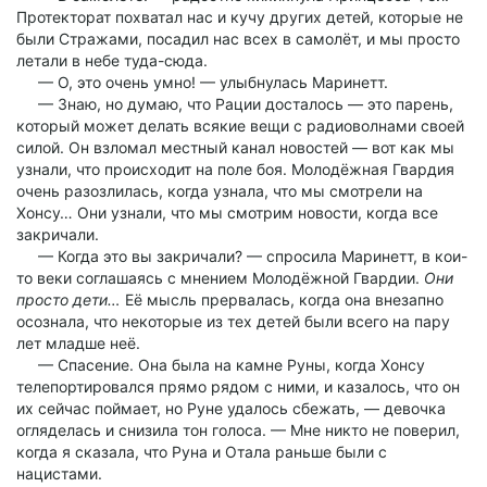
Протекторат похватал нас и кучу других детей, которые не
были Стражами, посадил нас всех в самолёт, и мы просто
летали в небе туда-сюда.
— О, это очень умно! — улыбнулась Маринетт.
— Знаю, но думаю, что Рации досталось — это парень,
который может делать всякие вещи с радиоволнами своей
силой. Он взломал местный канал новостей — вот как мы
узнали, что происходит на поле боя. Молодёжная Гвардия
очень разозлилась, когда узнала, что мы смотрели на
Хонсу… Они узнали, что мы смотрим новости, когда все
закричали.
— Когда это вы закричали? — спросила Маринетт, в кои-
то веки соглашаясь с мнением Молодёжной Гвардии.
Они
просто дети…
Её мысль прервалась, когда она внезапно
осознала, что некоторые из тех детей были всего на пару
лет младше неё.
— Спасение. Она была на камне Руны, когда Хонсу
телепортировался прямо рядом с ними, и казалось, что он
их сейчас поймает, но Руне удалось сбежать, — девочка
огляделась и снизила тон голоса. — Мне никто не поверил,
когда я сказала, что Руна и Отала раньше были с
нацистами.