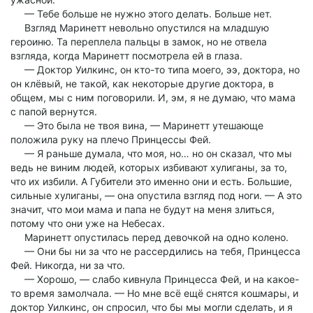
— Тебе больше не нужно этого делать. Больше нет.
Взгляд Маринетт невольно опустился на младшую
героиню. Та переплела пальцы в замок, но не отвела
взгляда, когда Маринетт посмотрела ей в глаза.
— Доктор Уилкинс, он кто-то типа моего, ээ, доктора, но
он клёвый, не такой, как некоторые другие доктора, в
общем, мы с ним поговорили. И, эм, я не думаю, что мама
с папой вернутся.
— Это была не твоя вина, — Маринетт утешающе
положила руку на плечо Принцессы Фей.
— Я раньше думала, что моя, но… но он сказал, что мы
ведь не виним людей, которых избивают хулиганы, за то,
что их избили. А Губители это именно они и есть. Большие,
сильные хулиганы, — она опустила взгляд под ноги. — А это
значит, что мои мама и папа не будут на меня злиться,
потому что они уже на Небесах.
Маринетт опустилась перед девочкой на одно колено.
— Они бы ни за что не рассердились на тебя, Принцесса
Фей. Никогда, ни за что.
— Хорошо, — слабо кивнула Принцесса Фей, и на какое-
то время замолчала. — Но мне всё ещё снятся кошмары, и
доктор Уилкинс, он спросил, что бы мы могли сделать, и я