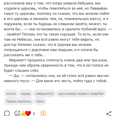
рассказала ему о том, что когда умерла бабушка, мы
ходили в церковь, чтобы помолиться за неё, но Левиафан
смыл ту церковь, поэтому он сказал, что мы можем пойти
в его церковь и заказать там, ээ, поминальную мессу, и я
подумала, если ты будешь не слишком занята, может, ты
могла бы… — она остановилась и сделала глубокий вдох. —
…прийти? Потому что ты такая хорошая. То есть, если они
там на Небесах, они всё равно могут тебя видеть, но
доктор Уилкинс сказал, что в Церкви мы можем
попрощаться с дорогими нам людьми, и я хотела бы
рассказать им о тебе…
Маринетт прошлось сглотнуть комок два или три раза,
прежде чем обрела уверенность в том, что в её голосе не
будет слышно слёз.
— Да, — согласилась она, но её голос всё равно звучал
немного глухо. — Для меня это честь, пойти туда с тобой.
worm
червь
sallypoetry
кроссовер червя с ледибаг
fabius maximus
mew
3