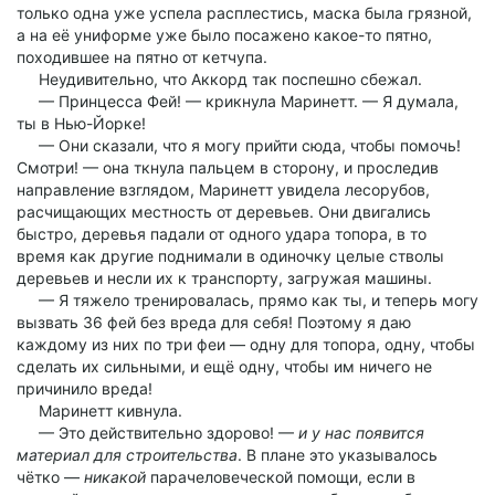
только одна уже успела расплестись, маска была грязной,
а на её униформе уже было посажено какое-то пятно,
походившее на пятно от кетчупа.
Неудивительно, что Аккорд так поспешно сбежал.
— Принцесса Фей! — крикнула Маринетт. — Я думала,
ты в Нью-Йорке!
— Они сказали, что я могу прийти сюда, чтобы помочь!
Смотри! — она ткнула пальцем в сторону, и проследив
направление взглядом, Маринетт увидела лесорубов,
расчищающих местность от деревьев. Они двигались
быстро, деревья падали от одного удара топора, в то
время как другие поднимали в одиночку целые стволы
деревьев и несли их к транспорту, загружая машины.
— Я тяжело тренировалась, прямо как ты, и теперь могу
вызвать 36 фей без вреда для себя! Поэтому я даю
каждому из них по три феи — одну для топора, одну, чтобы
сделать их сильными, и ещё одну, чтобы им ничего не
причинило вреда!
Маринетт кивнула.
— Это действительно здорово! —
и у нас появится
материал для строительства
. В плане это указывалось
чётко —
никакой
парачеловеческой помощи, если в