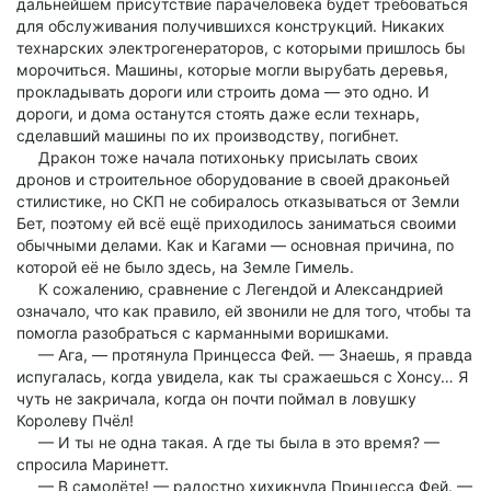
дальнейшем присутствие парачеловека будет требоваться
для обслуживания получившихся конструкций. Никаких
технарских электрогенераторов, с которыми пришлось бы
морочиться. Машины, которые могли вырубать деревья,
прокладывать дороги или строить дома — это одно. И
дороги, и дома останутся стоять даже если технарь,
сделавший машины по их производству, погибнет.
Дракон тоже начала потихоньку присылать своих
дронов и строительное оборудование в своей драконьей
стилистике, но СКП не собиралось отказываться от Земли
Бет, поэтому ей всё ещё приходилось заниматься своими
обычными делами. Как и Кагами — основная причина, по
которой её не было здесь, на Земле Гимель.
К сожалению, сравнение с Легендой и Александрией
означало, что как правило, ей звонили не для того, чтобы та
помогла разобраться с карманными воришками.
— Ага, — протянула Принцесса Фей. — Знаешь, я правда
испугалась, когда увидела, как ты сражаешься с Хонсу… Я
чуть не закричала, когда он почти поймал в ловушку
Королеву Пчёл!
— И ты не одна такая. А где ты была в это время? —
спросила Маринетт.
— В самолёте! — радостно хихикнула Принцесса Фей. —