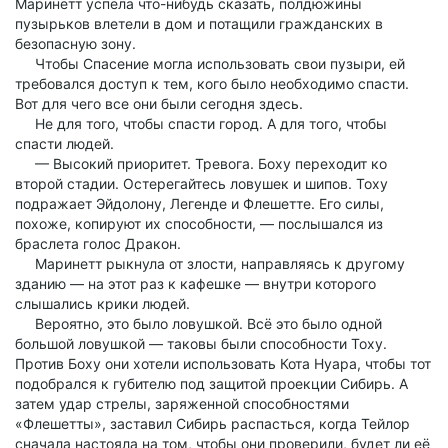
Маринетт успела что-нибудь сказать, полдюжины
пузырьков влетели в дом и потащили гражданских в
безопасную зону.
Чтобы Спасение могла использовать свои пузыри, ей
требовался доступ к тем, кого было необходимо спасти.
Вот для чего все они были сегодня здесь.
Не для того, чтобы спасти город. А для того, чтобы
спасти людей.
— Высокий приоритет. Тревога. Боху переходит ко
второй стадии. Остерегайтесь ловушек и шипов. Тоху
подражает Эйдолону, Легенде и Флешетте. Его силы,
похоже, копируют их способности, — послышался из
браслета голос Дракон.
Маринетт рыкнула от злости, направляясь к другому
зданию — на этот раз к кафешке — внутри которого
слышались крики людей.
Вероятно, это было ловушкой. Всё это было одной
большой ловушкой — таковы были способности Тоху.
Против Боху они хотели использовать Кота Нуара, чтобы тот
подобрался к губителю под защитой проекции Сибирь. А
затем удар стрелы, заряженной способностями
«Флешетты», заставил Сибирь распасться, когда Тейлор
сначала настояла на том, чтобы они проверили, будет ли её