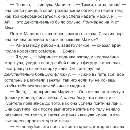
— Поняла, — кивнула Маринетт. — Тикки, пятна прочь! —
она снова приняла свой гражданский облик, но перед тем,
как трансформироваться, она успела надеть маску, и… —
Ай! — это действительно было больно.
Примерно на ¼ от
Мамы.
Потом Маринетт захотелось закрыть глаза. С каких пор
она начала оценивать боль по «шкале Мамы»?
— Рана между рёбрами, задето лёгкое, — сказал врач
после короткого осмотра. — Бочка!
— Я здесь, — Маринетт подняла взгляд и недоумённо
моргнула, увидев перед собой полную фигуру в доспехах,
смотрящую на неё сверху вниз. Он протянул ей
действительно
большую фляжку. — Нужно выпить всё. Все
остальные целители заняты, так что если ты не хочешь,
чтобы тебя вскрывали обычные медики…
— Ясно, — прохрипела Маринетт. Она взяла протянутую
фляжку и пила, пила, пила. И
слава богу
, что новости о
Губителе появились до того, как она успела пойти на ланч.
Она ощутила, как после выпитого напитка по телу начало
разливаться тепло, а затем из раны хлынула кровь, и это
выглядело просто
отвратительно
.
— Не волнуйся, это просто вся та кровь, которая попала