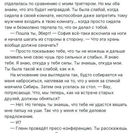
отделалась по сравнению с моим триггером. Но мы оба
знаем, что это будет неправдой. Ты была
слабой
, когда
сидела в своей комнате, неспособная даже запретить тому
мужчине входить в твою комнату… когда просто сидела
там и безмолвно терпела то, что он делал с тобой.
— Пошла ты, Эберт! — София всё-таки вскочила на ноги
и начала шагать из стороны в сторону. — Что эта хрень
вообще должна означать?
— Просто показываю тебе, что ты не можешь и дальше
заливать мне свою чушь про сильных и слабых. Я знаю
тебя. Я знаю, откуда у тебя силы. Ты знаешь, откуда мои.
Ты была такой же слабой, как и я.
На мгновение она выглядела так, будто собирается на
меня наброситься, наплевав на то, что у меня за спиной
маячила Сибирь. Затем она уселась за стол. — Вау,
потрясающе. Что, мы теперь, как на встрече старых
друзей, должны обняться?
— Нет. Но теперь ты знаешь, что тебе не удастся вешать
мне лапшу на уши. Так что у меня к тебе деловое
предложение.
— И?
— Гленн проведёт пресс-конференцию. Ты расскажешь