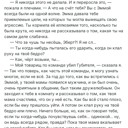
— Я никогда этого не делала. И я переросла это, —
пожала я плечами. — А что на счёт тебя? Вы с Эммой
всегда были на одной волне. Эмма давала тебе
приемлемые цели, на которых ты могла вымещать свою
агрессию. Ты кормила её иллюзиями того, насколько ты
была крута, но никогда не рассказывала о том, какая ты на
самом деле слабачка.
— Что за чушь ты несёшь, Эберт?! Я не сл…
— Ты когда-нибудь пыталась его ударить, когда он клал
руку на твоё бедро?
— Как, чёрт возьми, ты…
— Мой товарищ по команде убил Губителя, — сказала я.
— Так что поверь, как часть этой команды, я могу узнать
многое, если не всё. За год до того, как вы встретились с
Эммой, у твоей мамы появился мужчина, и он был очень,
очень
приятным в общении, был таким дружелюбным. Он
заходил к тебе в комнату и рассказывал о том, как твоя
мама счастлива, что он у неё есть. Как бы всё стало плохо,
если бы ему пришлось уйти. А потом он клал руку на твоё
бедро или плечо. Ничего больше, но, как он говорил тебе,
если ты когда-нибудь почувствуешь себя… одинокой… ну,
он ведь всегда рядом, правда? Пока твоя мама вкалывает
на своей работе. Кто бы узнал, чем вы занимаетесь за