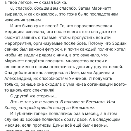
в твоё лёгкое, — сказал Бочка.
О, спасибо, больше вам спасибо
. Затем Маринетт
вырвало, и как оказалось, это тоже было последствием
излечения зельем.
И что было хуже всего? То, что парачеловеческая
медицина означала, что после всего этого она даже не
сможет заявить о травме, чтобы пропустить все эти
мероприятия, организуемые после боёв. Потому что Зодиак
сейчас был важной фигурой, и почти каждый политик хотел,
чтобы их видели рядом с ними, а это означало, что
Маринетт придётся посещать множество встреч и
одновременно с этим отслеживать дюжину других вещей.
Она действительно завидовала Лизе, маме Адриана и
Александрии, их способностям Умников. И подумать
только, раньше она сходила с ума из-за организации всего-
то школьного спектакля!
С другой же стороны…
Это не так уж и сложно. В отличие от Бегемота. Или
Хонсу, который пришёл вслед за Бегемотом.
И Губители теперь появлялись раз в месяц, а в этом
случае их вообще появилось сразу двое. А в следующем
месяце, если прогнозы Дины всё ещё были верны,
наступит конец всему.