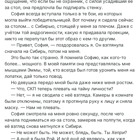
ощущение, что если бы не охранник, с силой усадивший её
за стол, она предпочла бы подпирать стенку.
София всегда вступала только в те бои, из которых
могла выйти победительницей. Вот почему я сидела сейчас
за столом… с Сибирью, стоящей у меня за плечом. Даже с
учётом той андрогинности, какую я придавала проекции,
никто не перепутал бы этот образ с кем-то другим.
— Привет, София, — поздоровалась я. Он взглянула
сначала на Сибирь, потом на меня.
Это было так странно. Я помнила Софию, как кого-то
более… мощного. В моей памяти она представлялась мне
мышцами Эммы, той, кто всегда был готов уронить меня на
лопатки, дай только повод.
Но девушка передо мной была даже ниже меня ростом.
— Что, СКП теперь плевать на тайну личности?
— Нет, — я не сводила с неё взгляда. Камеры в комнате
были отключены, поэтому я протянула руку к лицу и сняла
маску. — Нам не плевать.
София смотрела на меня ровно секунду, после чего
начала подниматься из-за стола, замерев на полпути, когда
её взгляд снова метнулся к Сибири.
— Не может быть. Не может, блядь, быть. Ты
Хепри
?
— А ещё я была Рой. И всё ещё ей являюсь, как уже