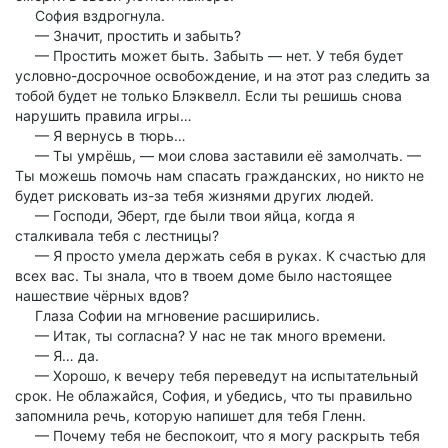
София вздрогнула.
— Значит, простить и забыть?
— Простить может быть. Забыть — нет. У тебя будет
условно-досрочное освобождение, и на этот раз следить за
тобой будет не только Блэквелл. Если ты решишь снова
нарушить правила игры…
— Я вернусь в тюрь…
— Ты умрёшь, — мои слова заставили её замолчать. —
Ты можешь помочь нам спасать гражданских, но никто не
будет рисковать из-за тебя жизнями других людей.
— Господи, Эберт, где были твои яйца, когда я
сталкивала тебя с лестницы?
— Я просто умела держать себя в руках. К счастью для
всех вас. Ты знала, что в твоем доме было настоящее
нашествие чёрных вдов?
Глаза Софии на мгновение расширились.
— Итак, ты согласна? У нас не так много времени.
— Я… да.
— Хорошо, к вечеру тебя переведут на испытательный
срок. Не облажайся, София, и убедись, что ты правильно
запомнила речь, которую напишет для тебя Гленн.
— Почему тебя не беспокоит, что я могу раскрыть тебя