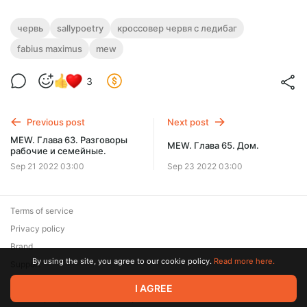
червь
sallypoetry
кроссовер червя с ледибаг
fabius maximus
mew
3
Previous post
Next post
MEW. Глава 63. Разговоры
MEW. Глава 65. Дом.
рабочие и семейные.
Sep 21 2022 03:00
Sep 23 2022 03:00
Terms of service
Privacy policy
Brand
By using the site, you agree to our cookie policy.
Read more here.
Support
© 2026 Zaya Solutions Limited. All rights reserved. All trademarks
I AGREE
are the property of their respective owners.