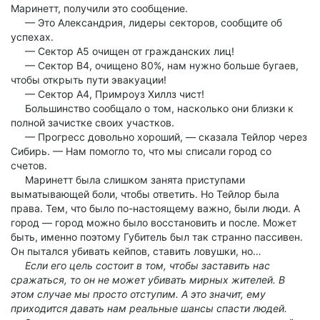
Маринетт, получили это сообщение.
— Это Александрия, лидеры секторов, сообщите об
успехах.
— Сектор А5 очищен от гражданских лиц!
— Сектор В4, очищено 80%, нам нужно больше бугаев,
чтобы открыть пути эвакуации!
— Сектор А4, Примроуз Хиллз чист!
Большинство сообщало о том, насколько они близки к
полной зачистке своих участков.
— Прогресс довольно хороший, — сказала Тейлор через
Сибирь. — Нам помогло то, что мы списали город со
счетов.
Маринетт была слишком занята приступами
выматывающей боли, чтобы ответить. Но Тейлор была
права. Тем, что было по-настоящему важно, были люди. А
город — город можно было восстановить и после. Может
быть, именно поэтому Губитель был так странно пассивен.
Он пытался убивать кейпов, ставить ловушки, но…
Если его цель состоит в том, чтобы заставить нас
сражаться, то он не может убивать мирных жителей. В
этом случае мы просто отступим. А это значит, ему
приходится давать нам реальные шансы спасти людей.