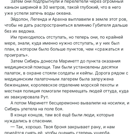
Затем они подпрыгнули и перелетели через огромный
каньон шириной в 30 метров, такой глубокий, что в него
уже успели затечь воды океана.
Эйдолон, Легенда и Арахна выплавили в земле этот ров,
чтобы не дать распространиться влиянию Губителя дальше
без их ведома.
Им приходилось отступать, но теперь они, по крайней
мере, знали, куда именно нужно отступать, и у них был
план, в котором было больше пунктов, чем «сражаться и
проиграть».
Затем Сибирь донесла Маринетт до пункта оказания
медицинской помощи. Там были установлены десятки
палаток, в охране стояли солдаты и кейпы. Дорога рядом с
медицинским палаточным лагерем была запружена
беженцами, королевское отделение морской пехоты и
местная полиция помогали перемещать людей оттуда, куда
их эвакуировала Рут.
А потом Маринетт бесцеремонно вывалили на носилки, и
Сибирь улетела на поле боя.
В конце концов, там всё ещё были люди, которые
нуждались в спасении.
— Так, хорошо. Твоя броня закрывает рану, и нам
придётся снять её, чтобы оценить степень ущерба.