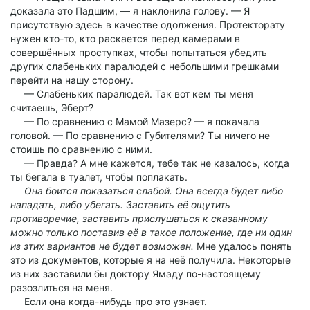
доказала это Падшим, — я наклонила голову. — Я
присутствую здесь в качестве одолжения. Протекторату
нужен кто-то, кто раскается перед камерами в
совершённых проступках, чтобы попытаться убедить
других слабеньких паралюдей с небольшими грешками
перейти на нашу сторону.
— Слабеньких паралюдей. Так вот кем ты меня
считаешь, Эберт?
— По сравнению с Мамой Мазерс? — я покачала
головой. — По сравнению с Губителями? Ты ничего не
стоишь по сравнению с ними.
— Правда? А мне кажется, тебе так не казалось, когда
ты бегала в туалет, чтобы поплакать.
Она боится показаться слабой. Она всегда будет либо
нападать, либо убегать. Заставить её ощутить
противоречие, заставить прислушаться к сказанному
можно только поставив её в такое положение, где ни один
из этих вариантов не будет возможен.
Мне удалось понять
это из документов, которые я на неё получила. Некоторые
из них заставили бы доктору Ямаду по-настоящему
разозлиться на меня.
Если она когда-нибудь про это узнает.