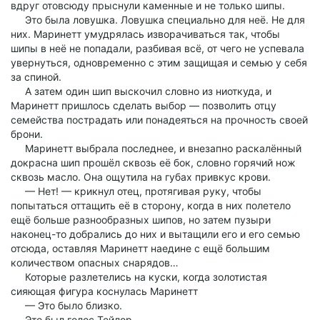
вдруг отовсюду прыснули каменные и не только шипы.
Это была ловушка. Ловушка специально для неё. Не для
них. Маринетт умудрялась изворачиваться так, чтобы
шипы в неё не попадали, разбивая всё, от чего не успевала
увернуться, одновременно с этим защищая и семью у себя
за спиной.
А затем один шип выскочил словно из ниоткуда, и
Маринетт пришлось сделать выбор — позволить отцу
семейства пострадать или понадеяться на прочность своей
брони.
Маринетт выбрала последнее, и внезапно раскалённый
докрасна шип прошёл сквозь её бок, словно горячий нож
сквозь масло. Она ощутила на губах привкус крови.
— Нет! — крикнул отец, протягивая руку, чтобы
попытаться оттащить её в сторону, когда в них полетело
ещё больше разнообразных шипов, но затем пузыри
наконец-то добрались до них и вытащили его и его семью
отсюда, оставляя Маринетт наедине с ещё большим
количеством опасных снарядов…
Которые разлетелись на куски, когда золотистая
сияющая фигура коснулась Маринетт
— Это было близко.
Это был голос Тейлор.