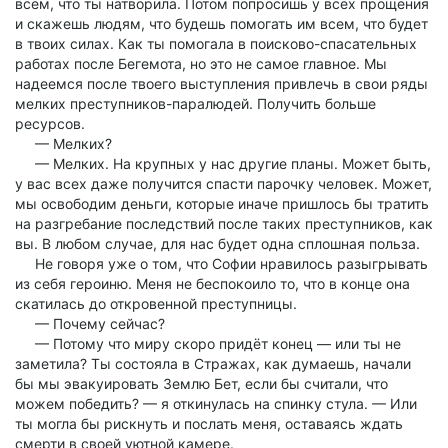
всем, что ты натворила. Потом попросишь у всех прощения
и скажешь людям, что будешь помогать им всем, что будет
в твоих силах. Как ты помогала в поисково-спасательных
работах после Бегемота, но это не самое главное. Мы
надеемся после твоего выступления привлечь в свои ряды
мелких преступников-паралюдей. Получить больше
ресурсов.
— Мелких?
— Мелких. На крупных у нас другие планы. Может быть,
у вас всех даже получится спасти парочку человек. Может,
мы освободим деньги, которые иначе пришлось бы тратить
на разгребание последствий после таких преступников, как
вы. В любом случае, для нас будет одна сплошная польза.
Не говоря уже о том, что Софии нравилось разыгрывать
из себя героиню. Меня не беспокоило то, что в конце она
скатилась до откровенной преступницы.
— Почему сейчас?
— Потому что миру скоро придёт конец — или ты не
заметила? Ты состояла в Стражах, как думаешь, начали
бы мы эвакуировать Землю Бет, если бы считали, что
можем победить? — я откинулась на спинку стула. — Или
ты могла бы рискнуть и послать меня, оставаясь ждать
смерти в своей уютной камере.