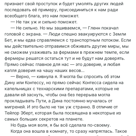
признает свой проступок и будет умолять других людей
последовать её примеру, присоединиться к нам ради
всеобщего блага, это нам поможет.
— Не так уж и сильно поможет.
— Не сильно. Но мы зашиваемся, — Гленн покачал
головой с экрана. — Люди спешно эвакуируются с Земли
Бет, и мы едва справляемся с транспортным потоком. Если
мы действительно отправимся обживать другие миры, мы
не сможем ухаживать за фермами в прежнем темпе, если
фермеры решатся остаться тут и не будут нам доверять.
Прямо сейчас главное для нас — это доверие, и любая
капля доверия на чашу наших весов…
— Верно, — кивнула я. Я могла бы спросить об этом
Дину или Контессу, но прямо сейчас Контесса сидела на
капельницах с технарскими препаратами, которые не
давали ей заснуть, чтобы она без перерыва могла
прокладывать Пути, а Дина постоянно мучалась от
мигреней. И это было не так уж странно. В отличие от
Тейлор Эберт, которая была посвящена в некоторые из
самых больших секретов на планете.
Но будь моя воля, я бы всё сделала по-своему.
Когда она вошла в комнату, то сразу напряглась. Такое