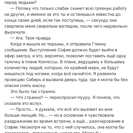
перед людьми?
— Потому что только слабак скинет всю грязную работу
на других, и именно за это ты и останешься известна до
конца своих дней, если так поступишь, — секунду она
сверлила меня свирепым взглядом, после чего недовольно
фыркнула.
— Ага. Твоя правда.
Когда я вышла из тюрьмы, я отправила Гленну
сообщение. Выступление Софии должно будет выйти в
эфир завтра, и это, вероятно, позволит поставить ещё одну
галочку в плане Контессы. В плане, ведущему к большему
количеству людей, которые, по крайней мере, не будут
мешаться под ногами, когда всё начнётся. Я развеяла
проекцию Сибирь и вызвала дверь туда, где я могла бы без
опаски снять маску.
Это было так странно.
— Что странно? — переспросил Нууру. Я поняла, что
сказала это вслух.
— Просто… я думала, что всё это вызовет во мне
больше эмоций. Но… — но в основном я чувствовала
раздражение во время встречи, а ещё… разочарование в
Софии. Несмотря на то, что с ней случилось, она могла бы
повзрослеть, перешагнуть через это. Могла бы