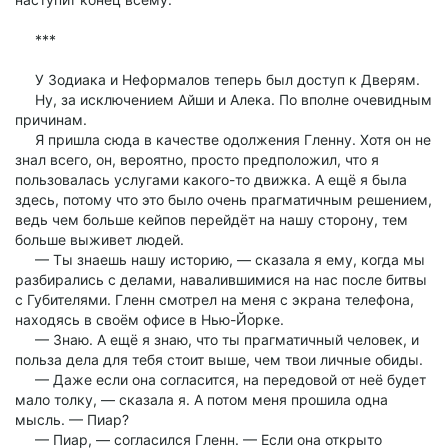
***
У Зодиака и Неформалов теперь был доступ к Дверям.
Ну, за исключением Айши и Алека. По вполне очевидным
причинам.
Я пришла сюда в качестве одолжения Гленну. Хотя он не
знал всего, он, вероятно, просто предположил, что я
пользовалась услугами какого-то движка. А ещё я была
здесь, потому что это было очень прагматичным решением,
ведь чем больше кейпов перейдёт на нашу сторону, тем
больше выживет людей.
— Ты знаешь нашу историю, — сказала я ему, когда мы
разбирались с делами, навалившимися на нас после битвы
с Губителями. Гленн смотрел на меня с экрана телефона,
находясь в своём офисе в Нью-Йорке.
— Знаю. А ещё я знаю, что ты прагматичный человек, и
польза дела для тебя стоит выше, чем твои личные обиды.
— Даже если она согласится, на передовой от неё будет
мало толку, — сказала я. А потом меня прошила одна
мысль. — Пиар?
— Пиар, — согласился Гленн. — Если она открыто