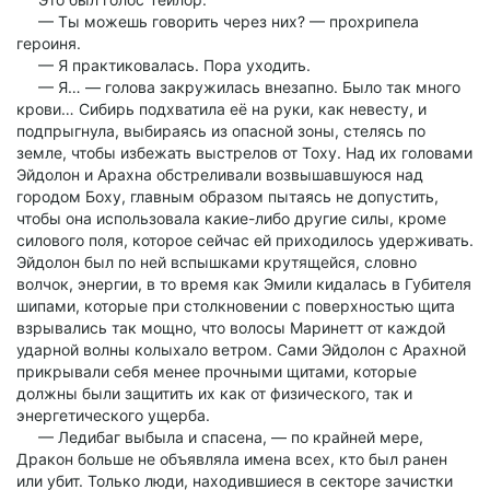
— Ты можешь говорить через них? — прохрипела
героиня.
— Я практиковалась. Пора уходить.
— Я… — голова закружилась внезапно. Было так много
крови… Сибирь подхватила её на руки, как невесту, и
подпрыгнула, выбираясь из опасной зоны, стелясь по
земле, чтобы избежать выстрелов от Тоху. Над их головами
Эйдолон и Арахна обстреливали возвышавшуюся над
городом Боху, главным образом пытаясь не допустить,
чтобы она использовала какие-либо другие силы, кроме
силового поля, которое сейчас ей приходилось удерживать.
Эйдолон был по ней вспышками крутящейся, словно
волчок, энергии, в то время как Эмили кидалась в Губителя
шипами, которые при столкновении с поверхностью щита
взрывались так мощно, что волосы Маринетт от каждой
ударной волны колыхало ветром. Сами Эйдолон с Арахной
прикрывали себя менее прочными щитами, которые
должны были защитить их как от физического, так и
энергетического ущерба.
— Ледибаг выбыла и спасена, — по крайней мере,
Дракон больше не объявляла имена всех, кто был ранен
или убит. Только люди, находившиеся в секторе зачистки