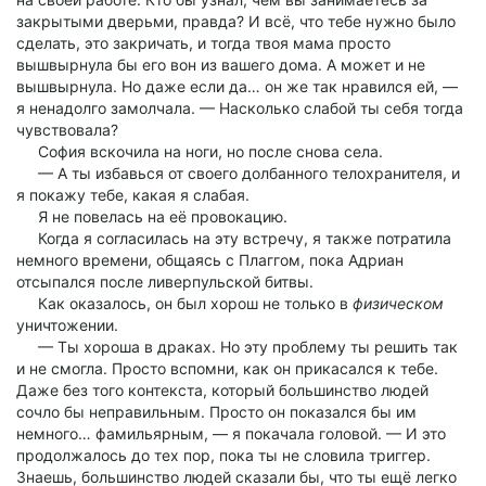
закрытыми дверьми, правда? И всё, что тебе нужно было
сделать, это закричать, и тогда твоя мама просто
вышвырнула бы его вон из вашего дома. А может и не
вышвырнула. Но даже если да… он же так нравился ей, —
я ненадолго замолчала. — Насколько слабой ты себя тогда
чувствовала?
София вскочила на ноги, но после снова села.
— А ты избавься от своего долбанного телохранителя, и
я покажу тебе, какая я слабая.
Я не повелась на её провокацию.
Когда я согласилась на эту встречу, я также потратила
немного времени, общаясь с Плаггом, пока Адриан
отсыпался после ливерпульской битвы.
Как оказалось, он был хорош не только в
физическом
уничтожении.
— Ты хороша в драках. Но эту проблему ты решить так
и не смогла. Просто вспомни, как он прикасался к тебе.
Даже без того контекста, который большинство людей
сочло бы неправильным. Просто он показался бы им
немного… фамильярным, — я покачала головой. — И это
продолжалось до тех пор, пока ты не словила триггер.
Знаешь, большинство людей сказали бы, что ты ещё легко