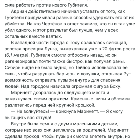
сила работать против нового Губителя.
Адриан
действительно
начинал уставать от того, как
Губители придумывали разные способы удержать его от их
убийства. На что Чертёнок в ответ заявила, что он и так уже
убил одного, и этот результат был лучше, чем у всех
остальных вместе взятых.
В западной части города с Тоху сражалась сияющая,
золотая проекция Лунга, вымахавшая уже в 20 футов роста
(6,1 метра)
. Губителя смогли отбросить назад, но он
регенерировал почти также быстро, как получал раны.
Сибирь нигде не было видно, но Тейлор использовала её
силы, чтобы разрушать барьеры и ловушки, открывая Рут
возможность отправить пузыри внутрь для спасения
людей. Над городом нависала огромная фигура Боху.
Маринетт добралась до следующего места и
замахнулась своим оружием. Каменные шипы и обломки
разлетелись перед ней крупной крошкой.
— Не волнуйтесь! — крикнула Маринетт. — Я смогу
вытащить вас оттуда!
Внутри была семья с двумя маленькими детьми,
которые изо всех сил цеплялись за родителей. Маринетт
сделала проход, чтобы пузыри смогли влететь внутрь, но