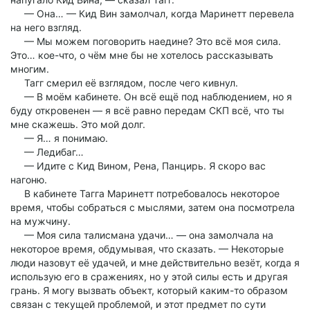
— Она… — Кид Вин замолчал, когда Маринетт перевела
на него взгляд.
— Мы можем поговорить наедине? Это всё моя сила.
Это… кое-что, о чём мне бы не хотелось рассказывать
многим.
Тагг смерил её взглядом, после чего кивнул.
— В моём кабинете. Он всё ещё под наблюдением, но я
буду откровенен — я всё равно передам СКП всё, что ты
мне скажешь. Это мой долг.
— Я… я понимаю.
— Ледибаг…
— Идите с Кид Вином, Рена, Панцирь. Я скоро вас
нагоню.
В кабинете Тагга Маринетт потребовалось некоторое
время, чтобы собраться с мыслями, затем она посмотрела
на мужчину.
— Моя сила талисмана удачи… — она замолчала на
некоторое время, обдумывая, что сказать. — Некоторые
люди назовут её удачей, и мне действительно везёт, когда я
использую его в сражениях, но у этой силы есть и другая
грань. Я могу вызвать объект, который каким-то образом
связан с текущей проблемой, и этот предмет по сути