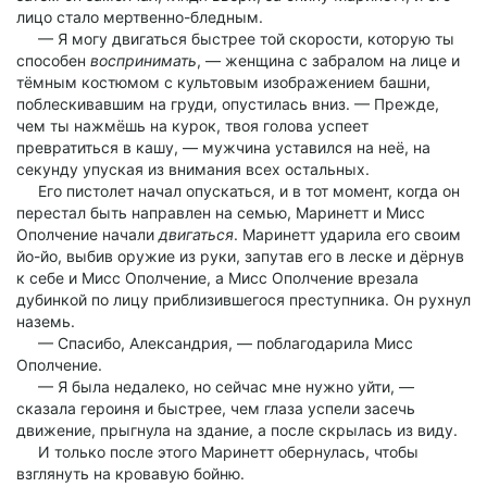
лицо стало мертвенно-бледным.
— Я могу двигаться быстрее той скорости, которую ты
способен
воспринимать
, — женщина с забралом на лице и
тёмным костюмом с культовым изображением башни,
поблескивавшим на груди, опустилась вниз. — Прежде,
чем ты нажмёшь на курок, твоя голова успеет
превратиться в кашу, — мужчина уставился на неё, на
секунду упуская из внимания всех остальных.
Его пистолет начал опускаться, и в тот момент, когда он
перестал быть направлен на семью, Маринетт и Мисс
Ополчение начали
двигаться
. Маринетт ударила его своим
йо-йо, выбив оружие из руки, запутав его в леске и дёрнув
к себе и Мисс Ополчение, а Мисс Ополчение врезала
дубинкой по лицу приблизившегося преступника. Он рухнул
наземь.
— Спасибо, Александрия, — поблагодарила Мисс
Ополчение.
— Я была недалеко, но сейчас мне нужно уйти, —
сказала героиня и быстрее, чем глаза успели засечь
движение, прыгнула на здание, а после скрылась из виду.
И только после этого Маринетт обернулась, чтобы
взглянуть на кровавую бойню.