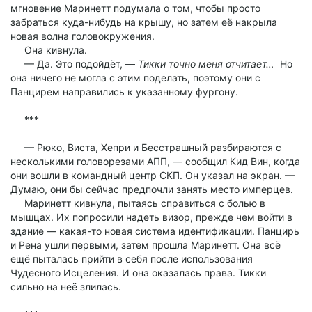
мгновение Маринетт подумала о том, чтобы просто
забраться куда-нибудь на крышу, но затем её накрыла
новая волна головокружения.
Она кивнула.
— Да. Это подойдёт, —
Тикки точно меня отчитает…
Но
она ничего не могла с этим поделать, поэтому они с
Панцирем направились к указанному фургону.
***
— Рюко, Виста, Хепри и Бесстрашный разбираются с
несколькими головорезами АПП, — сообщил Кид Вин, когда
они вошли в командный центр СКП. Он указал на экран. —
Думаю, они бы сейчас предпочли занять место имперцев.
Маринетт кивнула, пытаясь справиться с болью в
мышцах. Их попросили надеть визор, прежде чем войти в
здание — какая-то новая система идентификации. Панцирь
и Рена ушли первыми, затем прошла Маринетт. Она всё
ещё пыталась прийти в себя после использования
Чудесного Исцеления. И она оказалась права. Тикки
сильно на неё злилась.