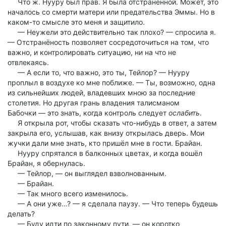
Что ж. Нууру был прав. Я была отстранённой. Может, это
началось со смерти матери или предательства Эммы. Но в
каком-то смысле это меня и защитило.
— Неужели это действительно так плохо? — спросила я.
— Отстранёность позволяет сосредоточиться на том, что
важно, и контролировать ситуацию, ни на что не
отвлекаясь.
— А если то, что важно, это ты, Тейлор? — Нууру
проплыл в воздухе ко мне поближе. — Ты, возможно, одна
из сильнейших людей, владевших мною за последние
столетия. Но другая грань владения талисманом
Бабочки — это знать, когда контроль следует
ослабить
.
Я открыла рот, чтобы сказать что-нибудь в ответ, а затем
закрыла его, услышав, как внизу открылась дверь. Мои
жучки дали мне знать, кто пришёл мне в гости. Брайан.
Нууру спрятался в балконных цветах, и когда вошёл
Брайан, я обернулась.
— Тейлор, — он выглядел взволнованным.
— Брайан.
— Так много всего изменилось.
— А они уже…? — я сделала паузу. — Что теперь будешь
делать?
— Буду идти по законному пути, — он коротко