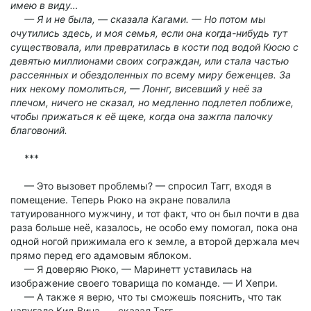
имею в виду…
— Я и не была, — сказала Кагами. — Но потом мы
очутились здесь, и моя семья, если она когда-нибудь тут
существовала, или превратилась в кости под водой Кюсю с
девятью миллионами своих сограждан, или стала частью
рассеянных и обездоленных по всему миру беженцев. За
них некому помолиться, — Лоннг, висевший у неё за
плечом, ничего не сказал, но медленно подлетел поближе,
чтобы прижаться к её щеке, когда она зажгла палочку
благовоний.
***
— Это вызовет проблемы? — спросил Тагг, входя в
помещение. Теперь Рюко на экране повалила
татуированного мужчину, и тот факт, что он был почти в два
раза больше неё, казалось, не особо ему помогал, пока она
одной ногой прижимала его к земле, а второй держала меч
прямо перед его адамовым яблоком.
— Я доверяю Рюко, — Маринетт уставилась на
изображение своего товарища по команде. — И Хепри.
— А также я верю, что ты сможешь пояснить, что так
напугало Кид Вина, — сказал Тагг.