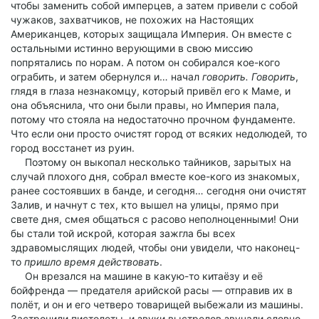
чтобы заменить собой имперцев, а затем привели с собой
чужаков, захватчиков, не похожих на Настоящих
Американцев, которых защищала Империя. Он вместе с
остальными истинно верующими в свою миссию
попрятались по норам. А потом он собирался кое-кого
ограбить, и затем обернулся и… начал
говорить. Говорить
,
глядя в глаза незнакомцу, который привёл его к Маме, и
она объяснила, что они были правы, но Империя пала,
потому что стояла на недостаточно прочном фундаменте.
Что если они просто очистят город от всяких недолюдей, то
город восстанет из руин.
Поэтому он выкопал несколько тайников, зарытых на
случай плохого дня, собрал вместе кое-кого из знакомых,
ранее состоявших в банде, и сегодня… сегодня они очистят
Залив, и начнут с тех, кто вышел на улицы, прямо при
свете дня, смея общаться с расово неполноценными! Они
бы стали той искрой, которая зажгла бы всех
здравомыслящих людей, чтобы они увидели, что наконец-
то
пришло время действовать
.
Он врезался на машине в какую-то китаёзу и её
бойфренда — предателя арийской расы — отправив их в
полёт, и он и его четверо товарищей выбежали из машины.
Застрочили пистолеты, и звуки выстрелов звучали словно