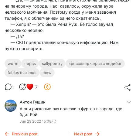
на панораму города. Нас, казалось, окружала аура
неловкого молчания. Поэтому когда у меня зазвонил
телефон, я с облегчением за него схватилась.
— Хепри? — это была Рена Руж. Её голос звучал
несколько нервно.
— Да?
— СКП предоставили кое-какую информацию. Нам
нужно поговорить.
worm
червь
sallypoetry
кроссовер червя с ледибаг
fabius maximus
mew
1
7
Антон Гущин
А они рисковые раз полезли в фургон в городе, где
бдит Рой.
Jun 29 2022 15:08
Previous post
Next post