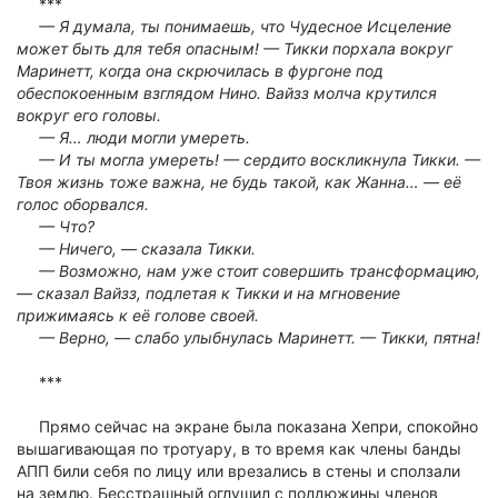
***
— Я думала, ты понимаешь, что Чудесное Исцеление
может быть для тебя опасным! — Тикки порхала вокруг
Маринетт, когда она скрючилась в фургоне под
обеспокоенным взглядом Нино. Вайзз молча крутился
вокруг его головы.
— Я… люди могли умереть.
— И ты могла умереть! — сердито воскликнула Тикки. —
Твоя жизнь тоже важна, не будь такой, как Жанна… — её
голос оборвался.
— Что?
— Ничего, — сказала Тикки.
— Возможно, нам уже стоит совершить трансформацию,
— сказал Вайзз, подлетая к Тикки и на мгновение
прижимаясь к её голове своей.
— Верно, — слабо улыбнулась Маринетт. — Тикки, пятна!
***
Прямо сейчас на экране была показана Хепри, спокойно
вышагивающая по тротуару, в то время как члены банды
АПП били себя по лицу или врезались в стены и сползали
на землю. Бесстрашный оглушил с полдюжины членов