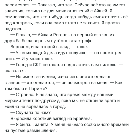
рассмеялся. — Полагаю, что так. Сейчас всё это не имеет
значения, только не для моих отношений с Айшей. Я
сомневаюсь, что кто-нибудь когда-нибудь сможет взять её
под контроль, если она сама этого не захочет. Я просто
надеюсь…
— Я знаю, — Айша и Регент… на первый взгляд, их
дружба была верным путём к катастрофе.
Впрочем, и на второй взгляд — тоже.
— У твоих людей дела идут получше, — он посмотрел
вниз. — И у моих тоже.
— Город и СКП пытаются подсластить нам пилюлю, —
сказала я.
— Не имеет значения, из-за чего они это делают,
главное — это делается, — он посмотрел на меня. — Как
там было в Париже?
— Странно. Я не знала, что время между нашими
мирами течёт по-другому, пока мы не открыли врата и
Ехидна не ворвалась в город.
— Скучала по нам?
Я бросила короткий взгляд на Брайана.
— Я была… занята. У меня не было особо много времени
на пустые размышления.