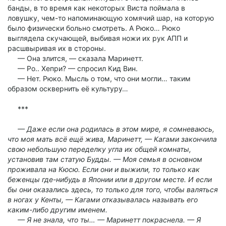
банды, в то время как некоторых Виста поймала в
ловушку, чем-то напоминающую хомячий шар, на которую
было физически больно смотреть. А Рюко… Рюко
выглядела скучающей, выбивая ножи их рук АПП и
расшвыривая их в стороны.
— Она злится, — сказала Маринетт.
— Ро.. Хепри? — спросил Кид Вин.
— Нет. Рюко. Мысль о том, что они могли… таким
образом осквернить её культуру…
***
— Даже если она родилась в этом мире, я сомневаюсь,
что моя мать всё ещё жива, Маринетт, — Кагами закончила
свою небольшую переделку угла их общей комнаты,
установив там статую Будды. — Моя семья в основном
проживала на Кюсю. Если они и выжили, то только как
беженцы где-нибудь в Японии или в другом месте. И если
бы они оказались здесь, то только для того, чтобы валяться
в ногах у Кенты, — Кагами отказывалась называть его
каким-либо другим именем.
— Я не знала, что ты… — Маринетт покраснела. — Я