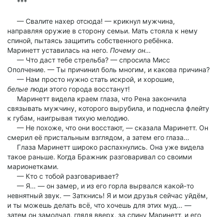
***
— Свалите нахер отсюда! — крикнул мужчина,
направляя оружие в сторону семьи. Мать стояла к нему
спиной, пытаясь защитить собственного ребёнка.
Маринетт уставилась на него.
Почему он…
— Что даст тебе стрельба? — спросила Мисс
Ополчение. — Ты причинил боль многим, и какова причина?
— Нам просто нужно стать искрой, и хорошие,
белые
люди этого города восстанут!
Маринетт видела краем глаза, что Рена закончила
связывать мужчину, которого вырубила, и поднесла флейту
к губам, наигрывая тихую мелодию.
— Не похоже, что они восстают, — сказала Маринетт. Он
смерил её пристальным взглядом, а затем его глаза…
Глаза Маринетт широко распахнулись. Она уже видела
такое раньше. Когда Бражник разговаривал со своими
марионетками.
— Кто с тобой разговаривает?
— Я… — он замер, и из его горла вырвался какой-то
невнятный звук. — Заткнись! Я и мои друзья сейчас уйдём,
и ты можешь делать всё, что хочешь для этих муд… —
затем он замолчал, глядя вверх, за спину Маринетт, и его