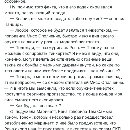
особенное.
Ну, помимо того факта, что в его водах скрывался
монстр, разрушающий города.
— Значит, вы можете создать любое оружие? — спросил
Панцирь.
— Любое, которое не будет являться тинкертехом, —
поправила Мисс Ополчение, быстро меняя вид своего
оружия на дюжину разных моделей пистолета.
— Подожди, — нахмурилась Рена. — Почему ты не
можешь скопировать тинкертех? Я имею в виду, что они,
конечно, могут делать действительно странные вещи,
такие как бомбы с чёрными дырами внутри, но какие-то
технологии не намного более продвинуты, чем обычные?
— Поверь, я много времени потратила, размышляя над
этим вопросом, — со смехом ответила ей Мисс Ополчение.
— И в итоге мы выяснили, что если оружие-тинкертех
поступит в серийное производство, то в конце концов моя
сила сможет его скопировать.
— Как будто… она
знает
?
О
, подумала Маринетт. Рена говорила Тем Самым
Тоном. Тоном, который несколько раз предшествовал
разоблачению Маринетт. У неё было предчувствие, что
Рена скоро начнёт приставать к экспертам по силам СКП.