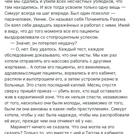
чем мы сдались и убили всех несчастных ублюдков, что
там находились. И все тогда усвоили только одну вещь —
Симург всегда на шаг впереди. Был один психолог —
парачеловек, Умник. Он называл себя Починитель Разума.
Он взял себе двадцать заражённых и работал с ними. Имей
в виду, что до того момента все его пациенты
выздоравливали со стопроцентным успехом.
— Значит, он потерпел неудачу?
— О, нет. Ему
удалось
.
Каждый
тест, каждое
обследование доказывало, что они чисты. Мы как раз
хотели отправлять его массово работать с другими
жертвами… А потом его пациенты, его вменяемые,
здравомыслящие
пациенты, ворвались в его кабинет,
распяли и выпотрошили его, а затем устроили резню в
больнице. Это стало последней каплей. Месяц спустя
сверху пришёл приказ — убить всех, кто ещё оставался
жив в карантинной зоне. Что их нельзя спасти, независимо
от того, насколько они были молоды, независимо от того,
были ли они
виновны
в каких-либо преступлениях. Симург
хотела, чтобы у нас была надежда, чтобы мы распробовали
её
вкус
, прежде чем она отнимет её у нас.
Маринетт ничего не сказала. Что она могла на это
сказать? Только то, что вместе с ней и Таггом в кабинете