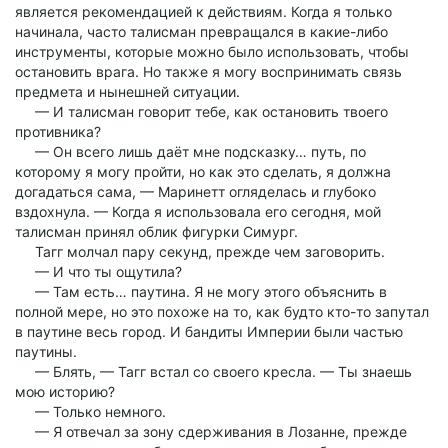
является рекомендацией к действиям. Когда я только
начинала, часто талисман превращался в какие-либо
инструменты, которые можно было использовать, чтобы
остановить врага. Но также я могу воспринимать связь
предмета и нынешней ситуации.
— И талисман говорит тебе, как остановить твоего
противника?
— Он всего лишь даёт мне подсказку… путь, по
которому я могу пройти, но как это сделать, я должна
догадаться сама, — Маринетт огляделась и глубоко
вздохнула. — Когда я использовала его сегодня, мой
талисман принял облик фигурки Симург.
Тагг молчал пару секунд, прежде чем заговорить.
— И что ты ощутила?
— Там есть… паутина. Я не могу этого объяснить в
полной мере, но это похоже на то, как будто кто-то запутал
в паутине весь город. И бандиты Империи были частью
паутины.
— Блять, — Тагг встал со своего кресла. — Ты знаешь
мою историю?
— Только немного.
— Я отвечал за зону сдерживания в Лозанне, прежде