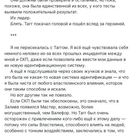
похоже, она была единственной из всех, у кого тесты
выявили положительный результат.
Их лидер.
Блять
. Тагг покачал головой и пошёл вслед за героиней.
***
Я не пересекалась с Таггом. Я всё ещё чувствовала себя
немного неловко из-за всех прошлых инцидентов между
мной и СКП, даже если позволила им ввести мои данные в
их новую идентификационную систему.
А ещё я подслушивала через своих жучков и знала, что
это была не какая-то новая система идентификации — и что
я была чиста от любого властелинского влияния, которое
они таким способом и искали.
Но вот другим так не повезло.
Если СКП были так обеспокоены, это означало, что в
Заливе появился Мастер, возможно, более
могущественный, чем Валефор. Но Тагг был очень
осторожен с привлечением кого-либо ещё к этому делу —
потому что силы Властелина, способного влиять на людей,
особенно с тонким воздействием, заключались в том, что