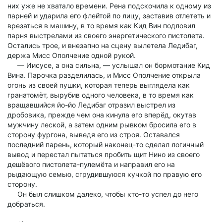
них уже не хватало времени. Рена подскочила к одному из
парней и ударила его флейтой по лицу, заставив отлететь и
врезаться в машину, в то время как Кид Вин подловил
парня выстрелами из своего энергетического пистолета.
Остались трое, и внезапно на сцену вылетела Ледибаг,
держа Мисс Ополчение одной рукой.
— Иисусе, а она сильна, — услышал он бормотание Кид
Вина. Парочка разделилась, и Мисс Ополчение открыла
огонь из своей пушки, которая теперь выглядела как
гранатомёт, вырубив одного человека, в то время как
вращавшийся йо-йо Ледибаг отразил выстрел из
дробовика, прежде чем она кинула его вперёд, окутав
мужчину леской, а затем одним рывком бросила его в
сторону фургона, выведя его из строя. Оставался
последний парень, который наконец-то сделал логичный
вывод и перестал пытаться пробить щит Нино из своего
дешёвого пистолета-пулемёта и направил его на
рыдающую семью, сгрудившуюся кучкой по правую его
сторону.
Он был слишком далеко, чтобы кто-то успел до него
добраться.