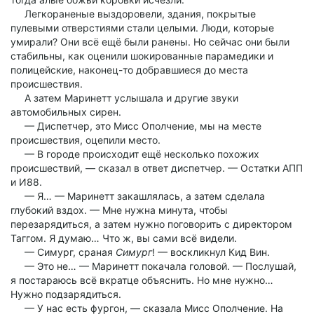
Легкораненые выздоровели, здания, покрытые
пулевыми отверстиями стали целыми. Люди, которые
умирали? Они всё ещё были ранены. Но сейчас они были
стабильны, как оценили шокированные парамедики и
полицейские, наконец-то добравшиеся до места
происшествия.
А затем Маринетт услышала и другие звуки
автомобильных сирен.
— Диспетчер, это Мисс Ополчение, мы на месте
происшествия, оцепили место.
— В городе происходит ещё несколько похожих
происшествий, — сказал в ответ диспетчер. — Остатки АПП
и И88.
— Я… — Маринетт закашлялась, а затем сделала
глубокий вздох. — Мне нужна минута, чтобы
перезарядиться, а затем нужно поговорить с директором
Таггом. Я думаю… Что ж, вы сами всё видели.
— Симург, сраная
Симург
! — воскликнул Кид Вин.
— Это не… — Маринетт покачала головой. — Послушай,
я постараюсь всё вкратце объяснить. Но мне нужно…
Нужно подзарядиться.
— У нас есть фургон, — сказала Мисс Ополчение. На