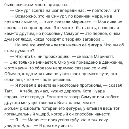
было слишком много призраков.
— Симург всегда на шаг впереди нас, — повторил Тагг.
— Возможно, это не Симург, по крайней мере, не в
прямом смысле, — тихо сказала Маринетт. — Моя сила не
всегда… говорит прямо. Это может быть сеть, созданная
кем-то другим, но поскольку Симург — это первое, о чём
думают люди, когда говорят о теориях заговора…
— Но всё же изображается именно её фигура. Что вы об
этом думаете?
— Что что бы ни происходило, — сказала Маринетт.
— Оно только начинается. Оно уже приведено в движение,
и это каким-то образом напрямую связано со мной.
Обычно, когда моя сила не указывает прямого пути, это
означает, что
я
— часть решения.
— Я привёл в действие некоторые протоколы, — сказал
Тагг. — А тебе, думаю, нужно держать Кота Нуара
подальше от города. Если это заговор Симург или любого
другого могущественного Властелина, мы
не
можем
рисковать потерей его фигуры, учитывая весь тот
потенциальный ущерб, который он способен нанести.
— Я… — Маринетт прикусила губу.
Но я так хочу
увидеть Адр…
— Я дам ему знать.