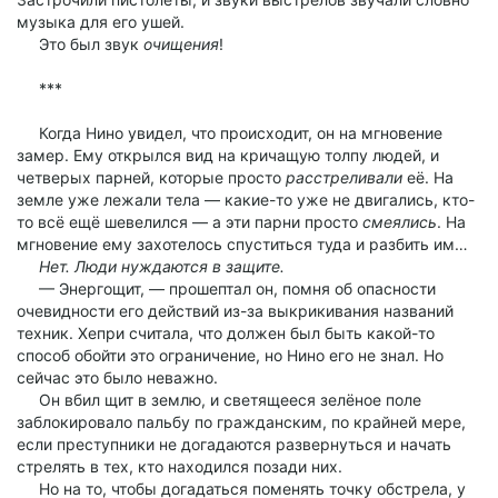
музыка для его ушей.
Это был звук
очищения
!
***
Когда Нино увидел, что происходит, он на мгновение
замер. Ему открылся вид на кричащую толпу людей, и
четверых парней, которые просто
расстреливали
её. На
земле уже лежали тела — какие-то уже не двигались, кто-
то всё ещё шевелился — а эти парни просто
смеялись
. На
мгновение ему захотелось спуститься туда и разбить им…
Нет. Люди нуждаются в защите.
— Энергощит, — прошептал он, помня об опасности
очевидности его действий из-за выкрикивания названий
техник. Хепри считала, что должен был быть какой-то
способ обойти это ограничение, но Нино его не знал. Но
сейчас это было неважно.
Он вбил щит в землю, и светящееся зелёное поле
заблокировало пальбу по гражданским, по крайней мере,
если преступники не догадаются развернуться и начать
стрелять в тех, кто находился позади них.
Но на то, чтобы догадаться поменять точку обстрела, у