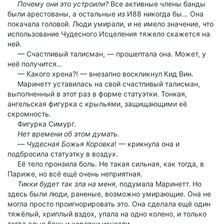
Почему они это устроили?
Все активные члены банды
были арестованы, а остальные из И88 никогда бы… Она
покачала головой. Люди умирали, и не имело значение, что
использование Чудесного Исцеления тяжело скажется на
ней.
— Счастливый талисман, — прошептала она. Может, у
неё получится…
— Какого хрена?! — внезапно воскликнул Кид Вин.
Маринетт уставилась на свой счастливый талисман,
выполненный в этот раз в форме статуэтки. Тонкая,
ангельская фигурка с крыльями, защищающими её
скромность.
Фигурка Симург.
Нет времени об этом думать.
—
Чудесная Божья Коровка
! — крикнула она и
подбросила статуэтку в воздух.
Её тело пронзила боль. Не такая сильная, как тогда, в
Париже, но всё ещё очень неприятная.
Тикки будет так зла на меня
, подумала Маринетт. Но
здесь были люди, раненые, возможно умирающие. Она не
могла просто проигнорировать это. Она сделала ещё один
тяжёлый, хриплый вздох, упала на одно колено, и только
тогда алые божьи коровки исчезли.