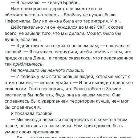
— Я понимаю, — кивнул Брайан.
Нам приходилось держаться вместе из-за
обстоятельств, но теперь… Брайану не нужны были
Неформалы. Ему не нужна была его территория. И я…
Действительно ли он нуждался во мне? СКП, скорее
всего, не забыли того, что мы делали. Может, было бы
лучше, если бы…
— Я действительно скучала по всем вам, — покачала я
головой. — Я пыталась вернуться, чтобы помочь с тем, что
предсказала Дина… а теперь оказалось, что предсказанное
так
приблизилось
.
Не помешало бы немного помощи.
— И теперь у нас стало больше людей, которые могут с
этим помочь, — сказал Брайан. — И они выглядят довольно
сильными. Готов поспорить, что Рюко любого в Заливе
заставила бы побегать, будь она на нашем месте. Она
справилась бы с удержанием территории лучше, чем мог
бы справиться я.
Я покачала головой.
— Мы никогда не могли соперничать в с кем-то в этом
плане, полагаясь на наши силы. Нам приходилось быть
умнее своих противников.
— Да, — он замолчал, пока мы стояли на балконе, глядя