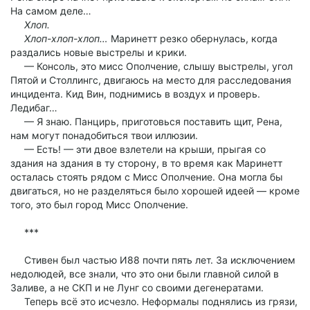
На самом деле…
Хлоп.
Хлоп-хлоп-хлоп…
Маринетт резко обернулась, когда
раздались новые выстрелы и крики.
— Консоль, это мисс Ополчение, слышу выстрелы, угол
Пятой и Столлингс, двигаюсь на место для расследования
инцидента. Кид Вин, поднимись в воздух и проверь.
Ледибаг…
— Я знаю. Панцирь, приготовься поставить щит, Рена,
нам могут понадобиться твои иллюзии.
— Есть! — эти двое взлетели на крыши, прыгая со
здания на здания в ту сторону, в то время как Маринетт
осталась стоять рядом с Мисс Ополчение. Она могла бы
двигаться, но не разделяться было хорошей идеей — кроме
того, это был город Мисс Ополчение.
***
Стивен был частью И88 почти пять лет. За исключением
недолюдей, все знали, что это они были главной силой в
Заливе, а не СКП и не Лунг со своими дегенератами.
Теперь всё это исчезло. Неформалы поднялись из грязи,