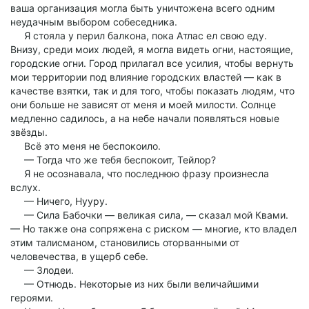
ваша организация могла быть уничтожена всего одним
неудачным выбором собеседника.
Я стояла у перил балкона, пока Атлас ел свою еду.
Внизу, среди моих людей, я могла видеть огни, настоящие,
городские огни. Город прилагал все усилия, чтобы вернуть
мои территории под влияние городских властей — как в
качестве взятки, так и для того, чтобы показать людям, что
они больше не зависят от меня и моей милости. Солнце
медленно садилось, а на небе начали появляться новые
звёзды.
Всё это меня не беспокоило.
— Тогда что же тебя беспокоит, Тейлор?
Я не осознавала, что последнюю фразу произнесла
вслух.
— Ничего, Нууру.
— Сила Бабочки — великая сила, — сказал мой Квами.
— Но также она сопряжена с риском — многие, кто владел
этим талисманом, становились оторванными от
человечества, в ущерб себе.
— Злодеи.
— Отнюдь. Некоторые из них были величайшими
героями.