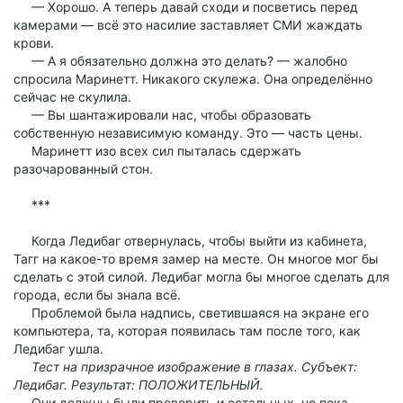
— Хорошо. А теперь давай сходи и посветись перед
камерами — всё это насилие заставляет СМИ жаждать
крови.
— А я обязательно должна это делать? — жалобно
спросила Маринетт. Никакого скулежа. Она определённо
сейчас не скулила.
— Вы шантажировали нас, чтобы образовать
собственную независимую команду. Это — часть цены.
Маринетт изо всех сил пыталась сдержать
разочарованный стон.
***
Когда Ледибаг отвернулась, чтобы выйти из кабинета,
Тагг на какое-то время замер на месте. Он многое мог бы
сделать с этой силой. Ледибаг могла бы многое сделать для
города, если бы знала всё.
Проблемой была надпись, светившаяся на экране его
компьютера, та, которая появилась там после того, как
Ледибаг ушла.
Тест на призрачное изображение в глазах. Субъект:
Ледибаг. Результат: ПОЛОЖИТЕЛЬНЫЙ.
Они должны были проверить и остальных, но пока,