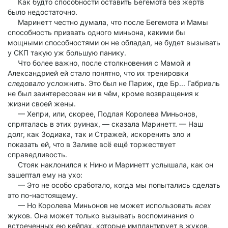
Как будто способности оставить Бегемота без жертв
было недостаточно.
Маринетт честно думала, что после Бегемота и Мамы
способность призвать одного миньона, какими бы
мощными способностями он не обладал, не будет вызывать
у СКП такую уж большую панику.
Что более важно, после столкновения с Мамой и
Александрией ей стало понятно, что их тренировки
следовало
усложнить. Это был не Париж, где Бр... Габриэль
не был заинтересован ни в чём, кроме возвращения к
жизни своей жены.
— Хепри, или, скорее, Подлая Королева Миньонов,
спряталась в этих руинах, — сказала Маринетт. — Наш
долг, как Зодиака, так и Стражей, искоренить зло и
показать ей, что в Заливе всё ещё торжествует
справедливость.
Стояк наклонился к Нино и Маринетт услышала, как он
зашептал ему на ухо:
— Это не особо сработало, когда мы попытались сделать
это по-настоящему.
— Но Королева Миньонов не может использовать
всех
жуков. Она может только вызывать воспоминания о
встреченных ею кейпах, которые имплантирует в жуков,