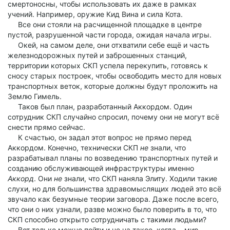
смертоносны, чтобы использовать их даже в рамках
учений. Например, оружие Кид Вина и сила Кота.
Все они стояли на расчищенной площадке в центре
пустой, разрушенной части города, ожидая начала игры.
Окей, на самом деле, они отхватили себе ещё и часть
железнодорожных путей и заброшенных станций,
территории которых СКП успела перекупить, готовясь к
сносу старых построек, чтобы освободить место для новых
транспортных веток, которые должны будут проложить на
Землю Гимель.
Таков был план, разработанный Аккордом. Один
сотрудник СКП случайно спросил, почему они не могут всё
снести прямо сейчас.
К счастью, он задал этот вопрос не прямо перед
Аккордом. Конечно, технически СКП
не
знали, что
разрабатывал планы по возведению транспортных путей и
созданию обслуживающей инфраструктуры именно
Аккорд
. Они
не
знали, что СКП наняла Элиту. Ходили такие
слухи, но для большинства здравомыслящих людей это всё
звучало как безумные теории заговора. Даже после всего,
что они о них узнали, разве можно было поверить в то, что
СКП способно открыто сотрудничать с такими людьми?
Вот только можно пойти и не на такое, когда… мир