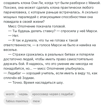
создавать клона Они Ли, когда тут были разборки с Мамой.
Похоже, она может сделать клона практически любого
парачеловека, с которым раньше встречалась. А
сколько
мощных паралюдей с атакующими способностями она
повидала в своей жизни?
Мисс Ополчение покачала головой.
— Ты будешь делать ставку? — спросила у неё Марси.
— Нет.
— Я так и думала, что ты не готова к такой
ответственности, — в голосе Марси не было и намёка на
веселье.
— Стражи сражались в реальных битвах и потеряли
достаточно людей, чтобы иметь право самостоятельно
держать бой. Я надеюсь, что это умение им никогда не
понадобится, но… — мисс Ополчение улыбнулась.
— Ледибаг — хороший учитель, если иметь в виду то, как
сплочён её Зодиак.
— Точно. Время насладиться шоу.
worm
червь
кроссовер червя с ледибаг
fabius maximus
mew