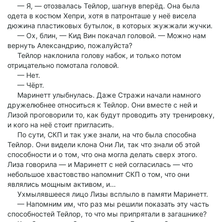
— Я, — отозвалась Тейлор, шагнув вперёд. Она была
одета в костюм Хепри, хотя в патронташе у неё висела
дюжина пластиковых бутылок, в которых жужжали жучки.
— Ох, блин, — Кид Вин покачал головой. — Можно нам
вернуть Александрию, пожалуйста?
Тейлор наклонила голову набок, и только потом
отрицательно помотала головой.
— Нет.
— Чёрт.
Маринетт улыбнулась. Даже Стражи начали намного
дружелюбнее относиться к Тейлор. Они вместе с ней и
Лизой проговорили то, как будут проводить эту тренировку,
и кого на неё стоит пригласить.
По сути, СКП и так уже знали, на что была способна
Тейлор. Они видели клона Они Ли, так что знали об этой
способности и о том, что она могла делать сверх этого.
Лиза говорила — и Маринетт с ней согласилась — что
небольшое хвастовство напомнит СКП о том, что они
являлись мощным активом, и…
Ухмылявшееся лицо Лизы всплыло в памяти Маринетт.
— Напомним им, что раз мы решили показать эту часть
способностей Тейлор, то что мы припрятали в загашнике?