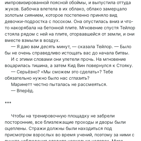
импровизированной поясной обоймы, и выпустила оттуда
жуков. Бабочка влетела в их облако, облако замерцало
золотым сиянием, которое постепенно приняло вид
девочки-подростка с посохом. Она опустилась вниз и что-
то накорябала на бетонной плите. Мгновение спустя Тейлор
стояла рядом с ней на плите, оторвавшейся от земли, и они
вместе взмыли в воздух.
— Я даю вам
десять
минут, — сказала Тейлор. — Было
бы не очень справедливо истощать вас до начала битвы.
И с этими словами они улетели прочь. На мгновение
воцарилась тишина, а затем Кид Вин повернулся к Стояку.
— Серьёзно? «Мы сможем это сделать»? Тебе
обязательно нужно было нас
сглазить
?
Маринетт честно пыталась не рассмеяться.
— Вперёд.
***
Чтобы на тренировочную площадку не забрели
посторонние, все близлежащие проходы и дворы были
оцеплены. Стражи должны были находиться под
присмотром взрослых во время учений, поэтому за ними с
пункта наблюдения следило несколько человек. Мисс