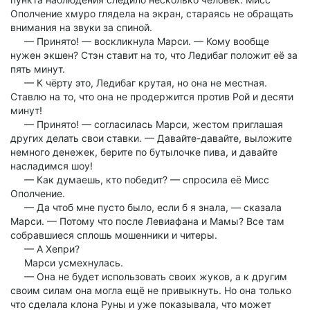
Ополчение хмуро глядела на экран, стараясь не обращать
внимания на звуки за спиной.
— Принято! — воскликнула Марси. — Кому вообще
нужен экшен? Стэн ставит на то, что Ледибаг положит её за
пять минут.
— К чёрту это, Ледибаг крутая, но она не местная.
Ставлю на то, что она не продержится против Рой и десяти
минут!
— Принято! — согласилась Марси, жестом приглашая
других делать свои ставки. — Давайте-давайте, выложите
немного денежек, берите по бутылочке пива, и давайте
насладимся шоу!
— Как думаешь, кто победит? — спросила её Мисс
Ополчение.
— Да чтоб мне пусто было, если б я знала, — сказала
Марси. — Потому что после Левиафана и Мамы? Все там
собравшиеся сплошь мошенники и читеры.
— А Хепри?
Марси усмехнулась.
— Она не будет использовать своих жуков, а к другим
своим силам она могла ещё не привыкнуть. Но она только
что сделала клона Руны и уже показывала, что может