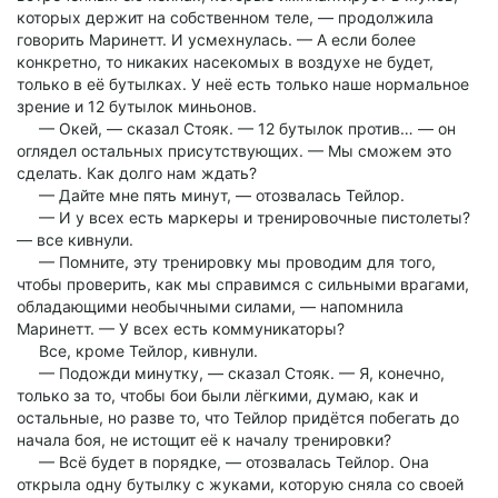
которых держит на собственном теле, — продолжила
говорить Маринетт. И усмехнулась. — А если более
конкретно, то никаких насекомых в воздухе не будет,
только в её бутылках. У неё есть только наше нормальное
зрение и 12 бутылок миньонов.
— Окей, — сказал Стояк. — 12 бутылок против… — он
оглядел остальных присутствующих. — Мы сможем это
сделать. Как долго нам ждать?
— Дайте мне пять минут, — отозвалась Тейлор.
— И у всех есть маркеры и тренировочные пистолеты?
— все кивнули.
— Помните, эту тренировку мы проводим для того,
чтобы проверить, как мы справимся с сильными врагами,
обладающими необычными силами, — напомнила
Маринетт. — У всех есть коммуникаторы?
Все, кроме Тейлор, кивнули.
— Подожди минутку, — сказал Стояк. — Я, конечно,
только за то, чтобы бои были лёгкими, думаю, как и
остальные, но разве то, что Тейлор придётся побегать до
начала боя, не истощит её к началу тренировки?
— Всё будет в порядке, — отозвалась Тейлор. Она
открыла одну бутылку с жуками, которую сняла со своей