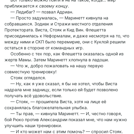
приближается
к своему концу
.
— Ледибаг? — позвал Адриан.
— Просто задумалась, — Маринетт кивнула на
собравшихся. Зодиак и Стражи местного отделения
Протектората. Виста, Стояк и Кид Вин. Флешетта
присоединилась к Неформалам, и даже несмотря на то, что
между ними и СКП было перемирие, они с Куклой решили
остаться в стороне от командных игр.
Особенно с тех пор, как Флешетта оказалась одной из
жертв Мамы. Затем Маринетт хлопнула в ладоши.
— Что ж, добро пожаловать на нашу первую
совместную тренировку!
Стояк огляделся.
— Ну, как я уже сказал, я бы не хотел, чтобы Виста
надрала мне задницу, если только ей будет позволено
получать всё удовольствие.
— Стояк, — прошипела Виста, хотя на лице её
сохранялась благожелательная улыбка.
— Ты прав, — кивнула Маринетт. — И, честно говоря,
бой Рюко против Александрии показал мне, что нам нужно
улучшить наши тренировки.
— И кто может нам с этим помочь? — спросил Стояк.