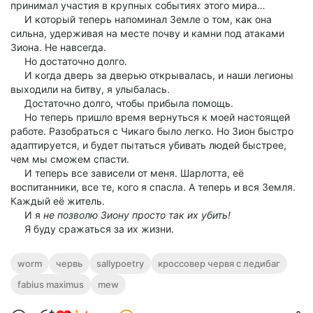
принимал участия в крупных событиях этого мира…
И который теперь напоминал Земле о том, как она
сильна, удерживая на месте почву и камни под атаками
Зиона. Не навсегда.
Но достаточно долго.
И когда дверь за дверью открывалась, и наши легионы
выходили на битву, я улыбалась.
Достаточно долго, чтобы прибыла помощь.
Но теперь пришло время вернуться к моей настоящей
работе. Разобраться с Чикаго было легко. Но Зион быстро
адаптируется, и будет пытаться убивать людей быстрее,
чем мы сможем спасти.
И теперь все зависели от меня. Шарлотта, её
воспитанники, все те, кого я спасла. А теперь и вся Земля.
Каждый её житель.
И я
не позволю Зиону просто так их убить!
Я буду сражаться за их жизни.
worm
червь
sallypoetry
кроссовер червя с ледибаг
fabius maximus
mew