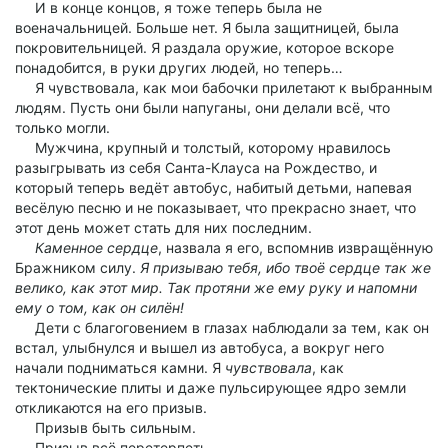
И в конце концов, я тоже теперь была не
военачальницей. Больше нет. Я была защитницей, была
покровительницей. Я раздала оружие, которое вскоре
понадобится, в руки других людей, но теперь…
Я чувствовала, как мои бабочки прилетают к выбранным
людям. Пусть они были напуганы, они делали всё, что
только могли.
Мужчина, крупный и толстый, которому нравилось
разыгрывать из себя Санта-Клауса на Рождество, и
который теперь ведёт автобус, набитый детьми, напевая
весёлую песню и не показывает, что прекрасно знает, что
этот день может стать для них последним.
Каменное сердце
, назвала я его, вспомнив извращённую
Бражником силу.
Я призываю тебя, ибо твоё сердце так же
велико, как этот мир. Так протяни же ему руку и напомни
ему о том, как он силён!
Дети с благоговением в глазах наблюдали за тем, как он
встал, улыбнулся и вышел из автобуса, а вокруг него
начали подниматься камни. Я
чувствовала
, как
тектонические плиты и даже пульсирующее ядро земли
откликаются на его призыв.
Призыв быть сильным.
Призыв всё перетерпеть.