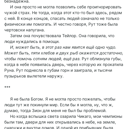
безнадёжна.
И она просто не могла позволить себе проигнорировать
чужой страх. Не тогда, когда этот кто-то был здесь, рядом
с ней. В конце концов, спасать людей означало не только
физически им помогать. И честно говоря, Рут тоже была
чертовски напугана.
Затем она почувствовала Тейлор. Она говорила, что
люди нуждались в помощи.
И, может быть, в этот раз нам явится ещё одно чудо.
Может быть, пяти хлебов и двух рыб окажется достаточно,
чтобы помочь сотням людей, ещё раз.
Рут облизнула губы,
когда в небе появилась дверь, через которую их прокатила
Руна. Рут поднесла в губам горн и заиграла, и тысячи
пузырьков вылетели наружу.
***
Я не была Богом. Я не могла просто пожелать, чтобы
люди тут же покинули мир. Если бы я могла, ну, что ж,
думаю, тогда Зион для меня не был бы проблемой.
Но когда вспышка света озарила Чикаго, мои чемпионы
были там, двери для них открывались в небе, на земле,
снаружи и внутри домов. И одной из прибывших была