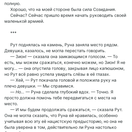
полную.
Хорошо, что на моей стороне была сила Созидания.
Сейчас? Сейчас пришло время начать руководить своей
маленькой армией.
***
Рут поднялась на камень, Руна заняла место рядом.
Девушка, казалось, не могла перестать говорить.
— Зион! — сказала она заикающимся голосом. — То
есть, мы можем сражаться, конечно можем, но Зион! Я не
могу… — она опустила голову, закрывая лицо капюшоном,
но Рут всё равно успела увидеть слёзы в её глазах.
— Хей, — Рут покачала головой и положила руку на
плечо девушки. — Мы справимся.
—
Но…
— Руна сделала глубокий вдох. — Точно. Я
просто должна помочь тебе передвигаться с места на
место.
— И мы будем продолжать сражаться, — сказала Рут.
Она не могла сказать, что Руна ей нравилась, особенно
учитывая всю эту её нацистскую предысторию, но она не
была уверена в том, действительно ли Руна настолько