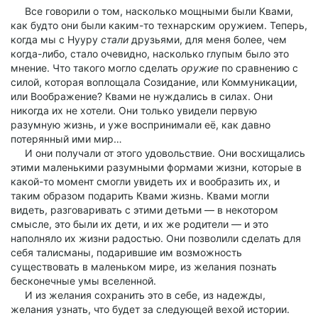
Все говорили о том, насколько мощными были Квами,
как будто они были каким-то технарским оружием. Теперь,
когда мы с Нууру
стали
друзьями, для меня более, чем
когда-либо, стало очевидно, насколько глупым было это
мнение. Что такого могло сделать
оружие
по сравнению с
силой, которая воплощала Созидание, или Коммуникации,
или Воображение? Квами не нуждались в силах. Они
никогда их не хотели. Они только увидели первую
разумную жизнь, и уже воспринимали её, как давно
потерянный ими мир…
И они получали от этого удовольствие. Они восхищались
этими маленькими разумными формами жизни, которые в
какой-то момент смогли увидеть их и вообразить их, и
таким образом подарить Квами жизнь. Квами могли
видеть, разговаривать с этими детьми — в некотором
смысле, это были их дети, и их же родители — и это
наполняло их жизни радостью. Они позволили сделать для
себя талисманы, подарившие им возможность
существовать в маленьком мире, из желания познать
бесконечные умы вселенной.
И из желания сохранить это в себе, из надежды,
желания узнать, что будет за следующей вехой истории.