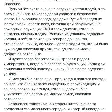
Спасение.
Пузыри без счета вились в воздухе, хватая людей, в то
время как кого-то через двери уводили в безопасное
место. На окраинах города, где даже Рут и Двередел не
могли помочь спасти всех, полчища фей обрушились на
пожарных, служащих СКП и гражданских, которые
пытались помочь людям. Раненые исцелялись, здоровые
крепли, и всё, от пожарных топоров до шлангов,
становилось лучше, сильнее… давая людям то, что им было
нужно для спасения других, тех, до кого
не могли
добраться остальные.
Я чувствовала благоговейный трепет и радость
Императрицы, когда она спасала окружающих, когда феи
приносили с собой надежду и силу. Я не смогла сдержать
улыбку.
И моя улыбка стала ещё шире, когда я подняла взгляд и
поняла, что Зион казался смущённым происходящим и
злился, поскольку его луч, который должен был
уничтожить всё вплоть до мантии земли, оказался
остановлен.
Остановлен толстяком, о котором никто не знал за
пределами его маленького городка, и который никогда не