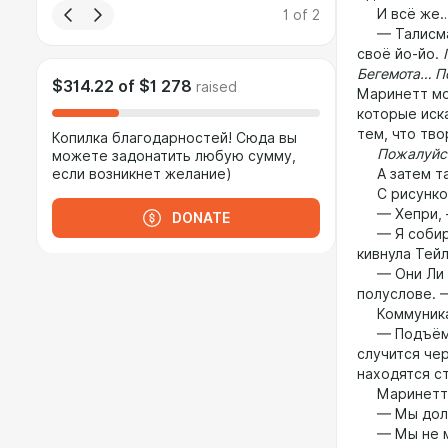
И всё же
1
of
2
— Талисман 
своё йо-йо.
Бегемота… По
$314.22
of
$1 278
raised
Маринетт мо
которые иск
тем, что тв
Копилка благодарностей! Сюда вы
Пожалуйст
можете задонатить любую сумму,
если возникнет желание)
А затем тал
С рисунком
— Хепри, —
DONATE
— Я собирал
кивнула Тей
— Они Ли бы
полуслове. —
Коммуникато
— Подъём Б
случится че
находятся с
Маринетт по
— Мы должн
— Мы не мож