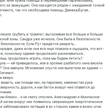
и. Мне нужна помощь в перемещении парачеловека,
ого за эвакуацию. Она находится рядом с ожидаемой точкой
егемота, так что необходима помощь Движка/Бугая…
.
ала трубить в трампет, вытаскивая всё больше и больше
асной зоны. Сандра уже исчезла. Она была в безопасности.
 безопасности. Если Рут придётся умереть…
рядке, даже если она всё ещё плакала и ощущала, что вот-
ся, поскольку здание продолжало раскачиваться…
ь продолжать играть, пока мы будем лететь?
а — ей привиделось, или в проёме разбитого окна висела
? Она кивнула. Мгновение спустя они вылетели из здания —
 Бегемот.
 вверх.
идеть, как позади них, на парковке, каменистая рука
верхность дороги, и как бетон вокруг неё плавится до
тояния.
близко… я не смогу отослать Александрию в безопасное
А затем вокруг них появилось сверкающее энергетическое
е заблокировало летящие в их сторону камни и волну огня,