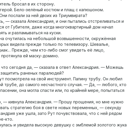
итель бросал в их сторону.
рой. Бело-зелёный костюм и плащ с капюшоном.
Они послали за ней двоих из Триумвирата?
— сказала Александрия, и они пытались отстреливаться и
ся от Губителя, даже когда многоквартирный дом начал
ять и разламываться на куски.
 очутилась на небольшой возвышенности, окружённая
орых видела прежде только по телевизору. Шевалье,
диак
… Прежде, чем кто-либо смог увидеть её лицо,
 протянула ей маску-домино.
о сегодня да, — сказала в ответ Александрия. — Можешь
е защитить раненых паралюдей?
посмотрела на свой инструмент. Папину трубу. Он любил
ой трубе, до самого несчастного случая. — Да, — любого, кто
пасении, она могла спасти или, по крайней мере, попытаться
 кивнула Александрия. — Прошу прощения, но мне нужно
вать стратегию боя в свете новых переменных, — секунду
андрия уже ушла, зато Рут почувствовала, что с ней рядом
ое-кто.
ась и увидела высокую девушку с эмблемой золотого жука