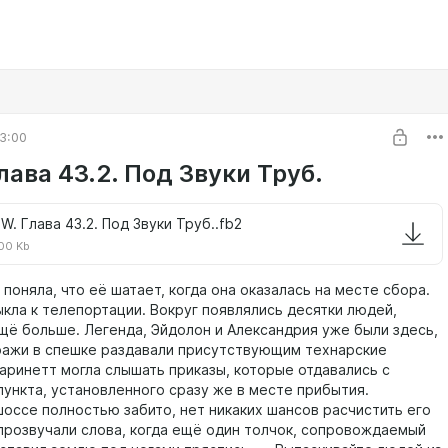
3:00
ава 43.2. Под Звуки Труб.
W. Глава 43.2. Под Звуки Труб..fb2
00 Kb
няла, что её шатает, когда она оказалась на месте сбора.
ыкла к телепортации. Вокруг появлялись десятки людей,
щё больше. Легенда, Эйдолон и Александрия уже были здесь,
ажи в спешке раздавали присутствующим технарские
аринетт могла слышать приказы, которые отдавались с
пункта, установленного сразу же в месте прибытия.
се полностью забито, нет никаких шансов расчистить его
прозвучали слова, когда ещё один толчок, сопровождаемый