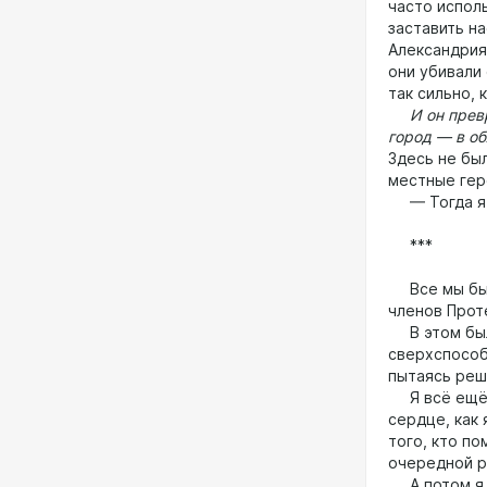
часто испол
заставить на
Александрия
они убивали
так сильно, 
И он превра
город — в об
Здесь не бы
местные гер
— Тогда я н
***
Все мы были
членов Прот
В этом был 
сверхспособ
пытаясь реши
Я всё ещё ч
сердце, как 
того, кто п
очередной р
А потом я н