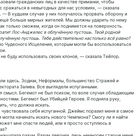
ьзовали гражданских лиц в качестве приманки, чтобы
с сражаться в невыгодных для нас условиях, — сказала
. — В худшем случае у них получалось прорвать оборону и
 ещё больше мирных жителей. Мы должны ударить по нему
как только сможем, когда он поднимется на поверхность.
тит Лос-Анджелес в облучённую пустошь. Твой родной
лучённую пустошь. Тебе действительно настолько всё равно?
ло Чудесного Исцеления, которым могли бы воспользоваться
ои.
е буду использовать своих клонов, — сказала Тейлор.
 здесь. Зодиак, Неформалы, большинство Стражей и
ектората Залива. Все выглядели испуганными.
смысл. Бегемот не был психом, по воле случая обладающим
ностями. Бегемот был Убийцей Героев. Я подняла руку,
ть, что должна искать.
увствовала себя испуганной. Джеймс поразил меня в самое
я могла начинать искать нового Чемпиона? Смогу ли я найти
оможет мне спасти людей, или я просто оступлюсь в
аз?
ащупала разум. Разум девочки, лишь немногим старше меня.