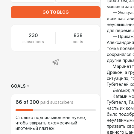
грохотом, з
машин и зас
GO TO BLOG
— Эвакуация
если застави
неуслышанны
для перемещ
230
838
— Прикажите
subscribers
posts
Александрия
точка появл
сохранялся 
другие прик
Маринетт на
Дракон, а гр
ситуациях, 
Губителей к
GOALS
3
Бегемот, по
Кагами могл
66
of
300
paid subscribers
Губителя, Т
часть их ко
было подобра
Столько подписчиков мне нужно,
неуязвимыми
чтобы закрыть ежемесячный
призвать сво
ипотечный платёж.
единого шан