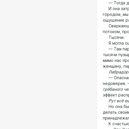
— Тогда дел
И она затру
городом, мы 
ощущение ра
Сверкающие,
потоком, пр
Тысячи.
Я могла ощу
— Там па
тысячи пузыр
мимо нас п
женщину, па
Лабрадор
— Опасная з
недоверие. 
грёбаного ч
эффект расп
Рут всё ещ
Но она была
делать своим
принадлежал
К счасть