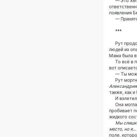
— Это Хепр
ответственн
появления Б
— Принято
***
Рут продолж
людей из оп
Мама была в
То всё в по
вот описает
— Ты можеш
Рут моргнул
Александрия
также, как и
И взлетели
Она могла в
пробивает по
жидкого сос
Мы слишком 
место, но я…
поле, которо