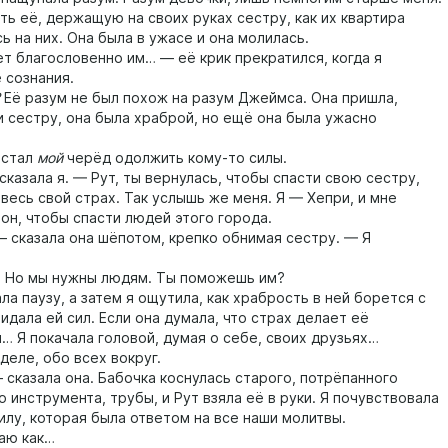
ть её, держащую на своих руках сестру, как их квартира
 на них. Она была в ужасе и она молилась.
благословенно им… — её крик прекратился, когда я
 сознания.
Её разум не был похож на разум Джеймса. Она пришла,
и сестру, она была храброй, но ещё она была ужасно
стал
мой
черёд одолжить кому-то силы.
азала я. — Рут, ты вернулась, чтобы спасти свою сестру,
весь свой страх. Так услышь же меня. Я — Хепри, и мне
он, чтобы спасти людей этого города.
казала она шёпотом, крепко обнимая сестру. — Я
Но мы нужны людям. Ты поможешь им?
 паузу, а затем я ощутила, как храбрость в ней борется с
идала ей сил. Если она думала, что страх делает её
… Я покачала головой, думая о себе, своих друзьях…
ле, обо всех вокруг.
казала она. Бабочка коснулась старого, потрёпанного
 инструмента, трубы, и Рут взяла её в руки. Я почувствовала
силу, которая была ответом на все наши молитвы.
аю как…