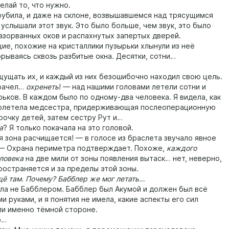
ай то, что нужно.
била, и даже на склоне, возвышавшемся над трясущимся
услышали этот звук. Это было больше, чем звук, это было
зорванных оков и распахнутых запертых дверей.
 похожие на кристаллики пузырьки хлынули из неё
орываясь сквозь разбитые окна. Десятки, сотни…
щать их, и каждый из них безошибочно находил свою цель.
рачел…
охренеть
! — над нашими головами летели сотни и
ьков. В каждом было по одному-два человека. Я видела, как
ролетела медсестра, придерживающая послеоперационную
рочку детей, затем сестру Рут и…
а
? Я только покачала на это головой.
она расчищается! — в голосе из браслета звучало явное
— Охрана периметра подтверждает. Похоже,
каждого
еловека
на две мили от зоны появления вытаск… нет, неверно,
ространяется и за пределы этой зоны.
ё там. Почему?
Бабблер же мог летать…
 не Бабблером. Бабблер был Акумой и должен был всё
и руками, и я понятия не имела, какие аспекты его сил
и именно тёмной стороне.
ю…