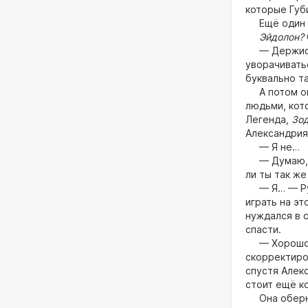
которые Губ
Ещё один ге
Эйдолон?
— Держись, 
уворачивать
буквально та
А потом она
людьми, кот
Легенда,
Зо
Александрия
— Я не…
— Думаю, чт
ли ты так ж
— Я… — Рут 
играть на эт
нуждался в с
спасти.
— Хорошо, —
скорректиро
спустя Алекс
стоит ещё к
Она обернул