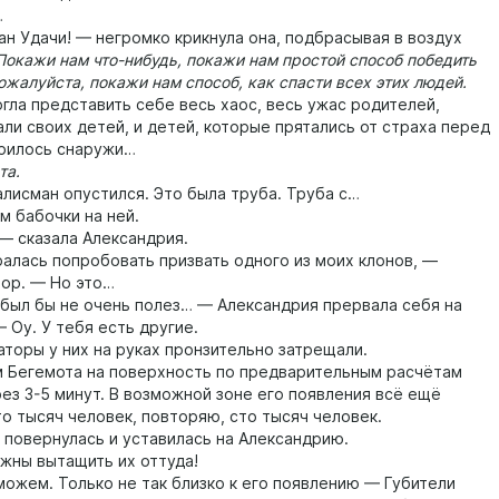
…
Удачи! — негромко крикнула она, подбрасывая в воздух
Покажи нам что-нибудь, покажи нам простой способ победить
жалуйста, покажи нам способ, как спасти всех этих людей.
гла представить себе весь хаос, весь ужас родителей,
али своих детей, и детей, которые прятались от страха перед
орилось снаружи…
а.
исман опустился. Это была труба. Труба с…
 бабочки на ней.
 сказала Александрия.
ась попробовать призвать одного из моих клонов, —
лор. — Но это…
л бы не очень полез… — Александрия прервала себя на
 Оу. У тебя есть другие.
ры у них на руках пронзительно затрещали.
егемота на поверхность по предварительным расчётам
рез 3-5 минут. В возможной зоне его появления всё ещё
то тысяч человек, повторяю, сто тысяч человек.
вернулась и уставилась на Александрию.
ы вытащить их оттуда!
ем. Только не так близко к его появлению — Губители