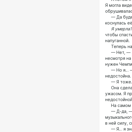
Я могла виде
обрушивалась
— Да будет 
коснулась её
Я умерла?
чтобы спаст
напуганной.
Теперь на
— Нет, — ск
несмотря на 
нужен Чемпи
— Но я… — с
недостойна.
— Я тоже. 
Она сделала
ужасом. Я пр
недостойной
На самом де
— Д-да, — с
музыкального
в ней силу, 
— Я… я зн