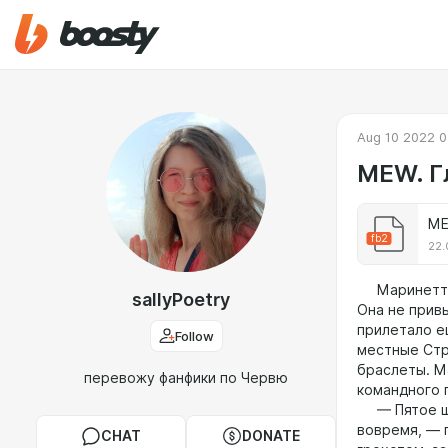
Aug 10 2022 0
MEW. Гл
ME
fb2
22.
Маринетт по
sallyPoetry
Она не прив
прилетало е
Follow
местные Стр
браслеты. М
перевожу фанфики по Червю
командного 
— Пятое шос
вовремя, — 
CHAT
DONATE