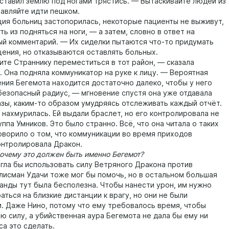
аставил землю под ногами трястись. — Вытаскивайте людей из
тавляйте идти пешком.
 больниц застопорилась, некоторые пациенты не выживут,
ть из подняться на ноги, — а затем, словно в ответ на
й комментарий. — Их сиделки пытаются что-то придумать
ения, но отказываются оставлять больных.
 Страннику переместиться в тот район, — сказала
. Она подняла коммуникатор на руке к лицу. — Вероятная
ения Бегемота находится достаточно далеко, чтобы у него
безопасный радиус, — мгновение спустя она уже отдавала
азы, каким-то образом умудряясь отслеживать каждый отчёт.
хмурилась. Ей выдали браслет, но его контролировала не
уппа Умников. Это было странно. Всё, что она читала о таких
говорило о том, что коммуникации во время приходов
онтролировала Дракон.
чему это должен быть именно Бегемот?
а бы использовать силу Ветряного Дракона против
алисман Удачи тоже мог бы помочь, но в остальном большая
манды тут была бесполезна. Чтобы нанести урон, им нужно
ться на близкие дистанции к врагу, но они не были
. Даже Нино, потому что ему требовалось время, чтобы
ю силу, а убийственная аура Бегемота не дала бы ему ни
са это сделать.