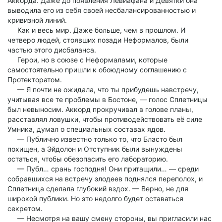
Аккорда. Даже до появления Левиафана и Девятки она
выводила его из себя своей несбалансированностью и
кривизной линий.
Как и весь мир. Даже больше, чем в прошлом. И
четверо людей, стоявших позади Неформалов, были
частью этого дисбаланса.
Герои, но в союзе с Неформалами, которые
самостоятельно пришли к обоюдному соглашению с
Протекторатом.
— Я почти не ожидала, что ты прибудешь навстречу,
учитывая все те проблемы в Бостоне, — голос Сплетницы
был невыносим. Аккорд прокручивал в голове планы,
расставлял ловушки, чтобы противодействовать её силе
Умника, думал о специальных составах ядов.
— Публично известно только то, что Бласто был
похищен, а Эйдолон и Отступник были вынуждены
остаться, чтобы обезопасить его лабораторию.
— Публ… срань господня! Они притащили… — среди
собравшихся на встречу злодеев поднялся переполох, и
Сплетница сделала глубокий вздох. — Верно, не для
широкой публики. Но это недолго будет оставаться
секретом.
— Несмотря на вашу смену стороны, вы пригласили нас