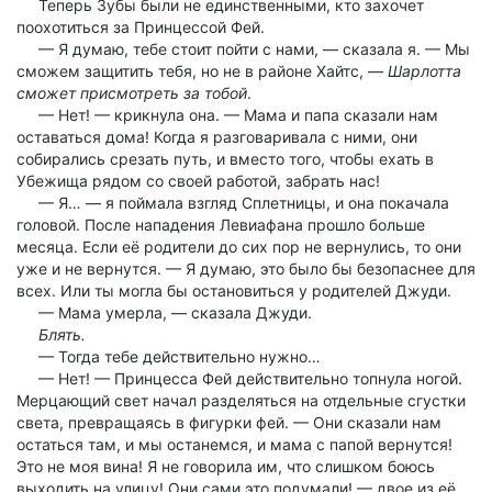
Теперь Зубы были не единственными, кто захочет
поохотиться за Принцессой Фей.
— Я думаю, тебе стоит пойти с нами, — сказала я. — Мы
сможем защитить тебя, но не в районе Хайтс, —
Шарлотта
сможет присмотреть за тобой
.
— Нет! — крикнула она. — Мама и папа сказали нам
оставаться дома! Когда я разговаривала с ними, они
собирались срезать путь, и вместо того, чтобы ехать в
Убежища рядом со своей работой, забрать нас!
— Я… — я поймала взгляд Сплетницы, и она покачала
головой. После нападения Левиафана прошло больше
месяца. Если её родители до сих пор не вернулись, то они
уже и не вернутся. — Я думаю, это было бы безопаснее для
всех. Или ты могла бы остановиться у родителей Джуди.
— Мама умерла, — сказала Джуди.
Блять.
— Тогда тебе действительно нужно…
— Нет! — Принцесса Фей действительно топнула ногой.
Мерцающий свет начал разделяться на отдельные сгустки
света, превращаясь в фигурки фей. — Они сказали нам
остаться там, и мы останемся, и мама с папой вернутся!
Это не моя вина! Я не говорила им, что слишком боюсь
выходить на улицу! Они сами это подумали! — двое из её