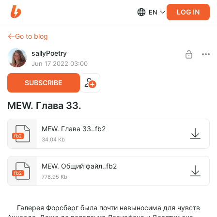
LOG IN
EN
Go to blog
sallyPoetry
Jun 17 2022 03:00
SUBSCRIBE
MEW. Глава 33.
MEW. Глава 33..fb2
fb2
34.04 Kb
MEW. Общий файл..fb2
fb2
778.95 Kb
Галерея Форсберг была почти невыносима для чувств