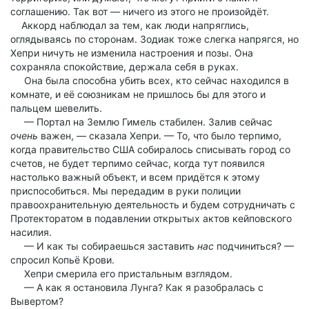
соглашению. Так вот — ничего из этого не произойдёт.
Аккорд наблюдал за тем, как люди напряглись,
оглядываясь по сторонам. Зодиак тоже слегка напрягся, но
Хепри ничуть не изменила настроения и позы. Она
сохраняла спокойствие, держала себя в руках.
Она была способна убить всех, кто сейчас находился в
комнате, и её союзникам не пришлось бы для этого и
пальцем шевелить.
— Портал на Землю Гимель стабилен. Залив сейчас
очень
важен, — сказала Хепри. — То, что было терпимо,
когда правительство США собиралось списывать город со
счетов, не будет терпимо сейчас, когда тут появился
настолько важный объект, и всем придётся к этому
приспособиться. Мы передадим в руки полиции
правоохранительную деятельность и будем сотрудничать с
Протекторатом в подавлении открытых актов кейповского
насилия.
— И как ты собираешься заставить
нас
подчиниться? —
спросил Копьё Крови.
Хепри смерила его пристальным взглядом.
— А как я остановила Лунга? Как я разобралась с
Вывертом?