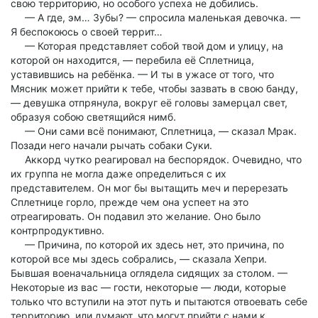
свою территорию, но особого успеха не добились.
— А где, эм… Зубы? — спросила маленькая девочка. —
Я беспокоюсь о своей террит…
— Которая представляет собой твой дом и улицу, на
которой он находится, — перебила её Сплетница,
уставившись на ребёнка. — И ты в ужасе от того, что
Мясник может прийти к тебе, чтобы зазвать в свою банду,
— девушка отпрянула, вокруг её головы замерцал свет,
образуя собою светящийся нимб.
— Они сами всё понимают, Сплетница, — сказал Мрак.
Позади него начали рычать собаки Суки.
Аккорд чутко реагировал на беспорядок. Очевидно, что
их группа не могла даже определиться с их
представителем. Он мог бы вытащить меч и перерезать
Сплетнице горло, прежде чем она успеет на это
отреагировать. Он подавил это желание. Оно было
контрпродуктивно.
— Причина, по которой их здесь нет, это причина, по
которой все мы здесь собрались, — сказала Хепри.
Бывшая военачальница оглядела сидящих за столом. —
Некоторые из вас — гости, некоторые — люди, которые
только что вступили на этот путь и пытаются отвоевать себе
территорию, или думают, что могут прийти с нами к