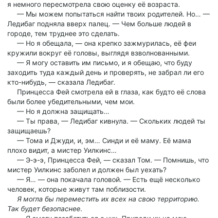
я немного пересмотрела свою оценку её возраста.
— Мы можем попытаться найти твоих родителей. Но… —
Ледибаг подняла вверх палец. — Чем больше людей в
городе, тем труднее это сделать.
— Но я обещала, — она крепко зажмурилась, её феи
кружили вокруг её головы, выглядя взволнованными.
— Я могу оставить им письмо, и я обещаю, что буду
заходить туда каждый день и проверять, не забрал ли его
кто-нибудь, — сказала Ледибаг.
Принцесса Фей смотрела ей в глаза, как будто её слова
были более убедительными, чем мои.
— Но я должна защищать…
— Ты права, — Ледибаг кивнула. — Скольких людей ты
защищаешь?
— Тома и Джуди, и, эм… Синди и её маму. Её мама
плохо видит, а мистер Уилкинс…
— Э-э-э, Принцесса Фей, — сказал Том. — Помнишь, что
мистер Уилкинс заболел и должен был уехать?
— Я… — она покачала головой. — Есть ещё несколько
человек, которые живут там поблизости.
Я могла бы переместить их всех на свою территорию.
Так будет безопаснее
.