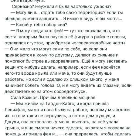
Она вздрогнула.
Серьёзно? Неужели я была
настолько
ужасна?
— Могу ли я… отдать тебе свою территорию? Если ты
обещаешь меня защитить… Я имею в виду, я бы могла…
— Какой у тебя набор сил?
— Я могу создавать фей! — тут же сказала она, и от
света, которым была окутана её фигура в районе головы,
отделился сгусток, приобретая человекоподобные черты.
— Они мало что могут сами по себе, но если они
прикасаются к кому-то другому, делают их сильнее и
помогают быстрее выздоравливать. Ещё я могу заставить
вещи что-нибудь делать, например, если фея коснётся
чего-то вроде крыла или меча, то они будут лучше
работать. Но если я сделаю их слишком много, у меня
начинает болеть голова. О, и я могу видеть их глазами, если
действительно на этом сосредоточусь.
Сила Козыря. Причём довольно мощная.
— Мы живём на Гарден-Хайтс, и когда пришёл
Левиафан, мама и папа были на работе, поэтому мы ждали
их, но они так и не вернулись, а потом дом рухнул, и
Джуди, она оставалась у меня ночевать, на неё упала
крыша, и я не смогла ничего сделать, но затем я позвала на
помощь и пришла фея и… — она прервалась, чтобы сделать