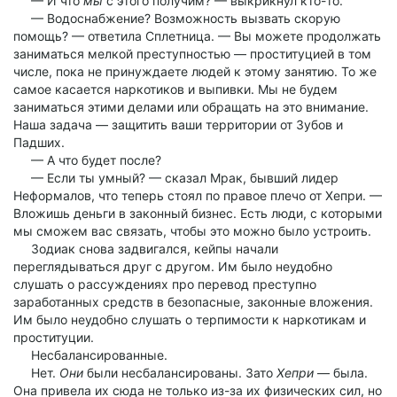
— И что
мы
с этого получим? — выкрикнул кто-то.
— Водоснабжение? Возможность вызвать скорую
помощь? — ответила Сплетница. — Вы можете продолжать
заниматься мелкой преступностью — проституцией в том
числе, пока не принуждаете людей к этому занятию. То же
самое касается наркотиков и выпивки. Мы не будем
заниматься этими делами или обращать на это внимание.
Наша задача — защитить ваши территории от Зубов и
Падших.
— А что будет после?
— Если ты умный? — сказал Мрак, бывший лидер
Неформалов, что теперь стоял по правое плечо от Хепри. —
Вложишь деньги в законный бизнес. Есть люди, с которыми
мы сможем вас связать, чтобы это можно было устроить.
Зодиак снова задвигался, кейпы начали
переглядываться друг с другом. Им было неудобно
слушать о рассуждениях про перевод преступно
заработанных средств в безопасные, законные вложения.
Им было неудобно слушать о терпимости к наркотикам и
проституции.
Несбалансированные.
Нет.
Они
были несбалансированы. Зато
Хепри
— была.
Она привела их сюда не только из-за их физических сил, но