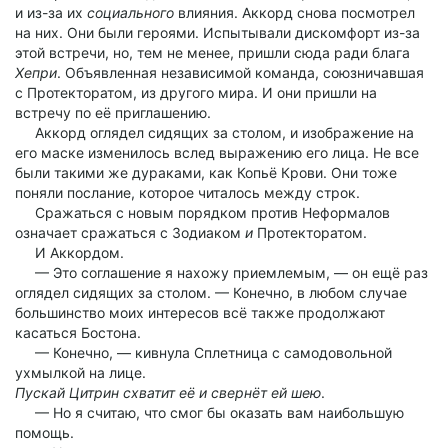
и из-за их
социального
влияния. Аккорд снова посмотрел
на них. Они были героями. Испытывали дискомфорт из-за
этой встречи, но, тем не менее, пришли сюда ради блага
Хепри
. Объявленная независимой команда, союзничавшая
с Протекторатом, из другого мира. И они пришли на
встречу по её приглашению.
Аккорд оглядел сидящих за столом, и изображение на
его маске изменилось вслед выражению его лица. Не все
были такими же дураками, как Копьё Крови. Они тоже
поняли послание, которое читалось между строк.
Сражаться с новым порядком против Неформалов
означает сражаться с Зодиаком
и
Протекторатом.
И Аккордом.
— Это соглашение я нахожу приемлемым, — он ещё раз
оглядел сидящих за столом. — Конечно, в любом случае
большинство моих интересов всё также продолжают
касаться Бостона.
— Конечно, — кивнула Сплетница с самодовольной
ухмылкой на лице.
Пускай Цитрин схватит её и свернёт ей шею
.
— Но я считаю, что смог бы оказать вам наибольшую
помощь.