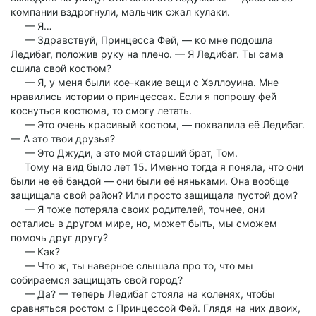
компании вздрогнули, мальчик сжал кулаки.
— Я…
— Здравствуй, Принцесса Фей, — ко мне подошла
Ледибаг, положив руку на плечо. — Я Ледибаг. Ты сама
сшила свой костюм?
— Я, у меня были кое-какие вещи с Хэллоуина. Мне
нравились истории о принцессах. Если я попрошу фей
коснуться костюма, то смогу летать.
— Это очень красивый костюм, — похвалила её Ледибаг.
— А это твои друзья?
— Это Джуди, а это мой старший брат, Том.
Тому на вид было лет 15. Именно тогда я поняла, что они
были не её бандой — они были её няньками. Она вообще
защищала свой район? Или просто защищала пустой дом?
— Я тоже потеряла своих родителей, точнее, они
остались в другом мире, но, может быть, мы сможем
помочь друг другу?
— Как?
— Что ж, ты наверное слышала про то, что мы
собираемся защищать свой город?
— Да? — теперь Ледибаг стояла на коленях, чтобы
сравняться ростом с Принцессой Фей. Глядя на них двоих,