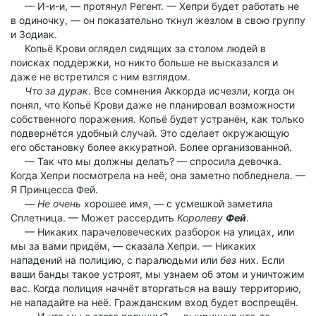
— И-и-и, — протянул Регент. — Хепри будет работать не
в одиночку, — он показательно ткнул жезлом в свою группу
и Зодиак.
Копьё Крови оглядел сидящих за столом людей в
поисках поддержки, но никто больше не высказался и
даже не встретился с ним взглядом.
Что за дурак
. Все сомнения Аккорда исчезли, когда он
понял, что Копьё Крови даже не планировал возможности
собственного поражения. Копьё будет устранён, как только
подвернётся удобный случай. Это сделает окружающую
его обстановку более аккуратной. Более организованной.
— Так что мы должны делать? — спросила девочка.
Когда Хепри посмотрела на неё, она заметно побледнела. —
Я Принцесса Фей.
—
Не очень
хорошее имя, — с усмешкой заметила
Сплетница. — Может рассердить
Королеву
Фей
.
— Никаких парачеловеческих разборок на улицах, или
мы за вами придём, — сказала Хепри. — Никаких
нападений на полицию, с паралюдьми или
без
них. Если
ваши банды такое устроят, мы узнаем об этом и уничтожим
вас. Когда полиция начнёт вторгаться на вашу территорию,
не нападайте на неё. Гражданским вход будет воспрещён.