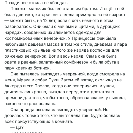
Позади неё стояла её «банда».
Похоже, мальчик был её старшим братом. И ещё с ней
была девочка, которая выглядела примерно на её возраст
— может быть, на 12 лет, если я хоть немного в этом
разбиралась. Они были с мечами и щитами, в дурацких
нарядах, созданных из элементов одежды для
костюмированных вечеринок. У Принцессы Фей была
небольшая дешёвая маска в том же стиле, диадема и пара
пластиковых крыльев из того же наряда костюмов для
ряженых вечеринок. Вот и весь наряд. Сама она была
одета в рваный, залатанный комбинезон и была обута в
пару крепких ботинок.
Она пыталась выглядеть уверенной, когда смотрела на
меня, Мрака и собак Суки. Затем её взгляд скользнул на
Аккорда и его Послов, когда они повернулись и ушли,
двигаясь синхронно, выждав перед этим достаточно
времени для того, чтобы толпа, образовавшаяся у выхода,
наконец-то рассосалась.
Она правда пыталась выглядеть уверенной. Но
добилась только того, что выглядела так, будто боялась
всех присутствующих в комнате.
— Да?