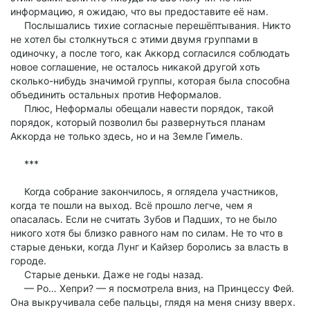
информацию, я ожидаю, что вы предоставите её нам.
Послышались тихие согласные перешёптывания. Никто
не хотел бы столкнуться с этими двумя группами в
одиночку, а после того, как Аккорд согласился соблюдать
новое соглашение, не осталось никакой другой хоть
сколько-нибудь значимой группы, которая была способна
объединить остальных против Неформалов.
Плюс, Неформалы обещали навести порядок, такой
порядок, который позволил бы развернуться планам
Аккорда не только здесь, но и на Земле Гимель.
***
Когда собрание закончилось, я оглядела участников,
когда те пошли на выход. Всё прошло легче, чем я
опасалась. Если не считать Зубов и Падших, то не было
никого хотя бы близко равного нам по силам. Не то что в
старые деньки, когда Лунг и Кайзер боролись за власть в
городе.
Старые деньки. Даже не годы назад.
— Ро… Хепри? — я посмотрела вниз, на Принцессу Фей.
Она выкручивала себе пальцы, глядя на меня снизу вверх.