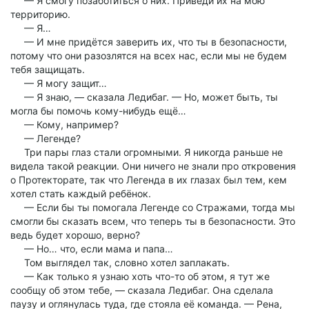
— Я смогу позаботиться о них. Приведи их на мою
территорию.
— Я…
— И мне придётся заверить их, что ты в безопасности,
потому что они разозлятся на всех нас, если мы не будем
тебя защищать.
— Я могу защит…
— Я знаю, — сказала Ледибаг. — Но, может быть, ты
могла бы помочь кому-нибудь ещё…
— Кому, например?
— Легенде?
Три пары глаз стали огромными. Я никогда раньше не
видела такой реакции. Они ничего не знали про откровения
о Протекторате, так что Легенда в их глазах был тем, кем
хотел стать каждый ребёнок.
— Если бы ты помогала Легенде со Стражами, тогда мы
смогли бы сказать всем, что теперь ты в безопасности. Это
ведь будет хорошо, верно?
— Но… что, если мама и папа…
Том выглядел так, словно хотел заплакать.
— Как только я узнаю хоть что-то об этом, я тут же
сообщу об этом тебе, — сказала Ледибаг. Она сделала
паузу и оглянулась туда, где стояла её команда. — Рена,