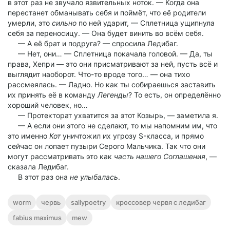
в этот раз не звучало язвительных ноток. — Когда она
перестанет обманывать себя и поймёт, что её родители
умерли, это
сильно
по ней ударит, — Сплетница ущипнула
себя за переносицу. — Она будет винить во всём себя.
— А её брат и подруга? — спросила Ледибаг.
— Нет, они… — Сплетница покачала головой. — Да, ты
права, Хепри — это они присматривают за ней, пусть всё и
выглядит наоборот. Что-то вроде того… — она тихо
рассмеялась. — Ладно. Но как ты собираешься заставить
их принять её в команду
Легенды
? То есть, он определённо
хороший человек, но…
— Протекторат ухватится за этот Козырь, — заметила я.
— А если они этого не сделают, то мы напомним им, что
это именно
Кот
уничтожил их угрозу S-класса, и прямо
сейчас он лопает пузыри Серого Мальчика. Так что они
могут рассматривать это как
часть нашего Соглашения
, —
сказала Ледибаг.
В этот раз она
не улыбалась
.
worm
червь
sallypoetry
кроссовер червя с ледибаг
fabius maximus
mew