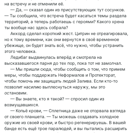
на встречу и не отменили её.
— Да, — сказал один из присутствующих тут сосунков.
— Ты сообщила, что встреча будет касаться темы раздела
территорий, а теперь работаешь с героями? Какого хрена
ты вообще нас здесь собрала?
Аккорд сделал короткий жест. Цитрин не отреагировала,
но к тому времени, как они вернутся в своё временное
убежище, он будет знать всё, что нужно, чтобы устранить
этого человека.
Ледибаг выдвинулась вперёд и смотрела на
высказавшегося парня до тех пор, пока тот не замолчал.
— Мы пришли сюда, чтобы сообщить о том, что примем
меры, чтобы поддержать Неформалов и Протекторат,
чтобы помочь им защищать людей Залива. Если кто-то
позволит насилию выплеснуться наружу, мы это
остановим
.
— Вы знаете, кто я такой? — спросил один из
возмущавшихся.
— Копьё крови, — Сплетница даже не оторвала взгляда
от своего планшета. — Ты можешь создавать холодное
оружие из своей крови, и быстро регенерируешь. В вашей
банде есть ещё трое паралюдей, и вы пытались расширить