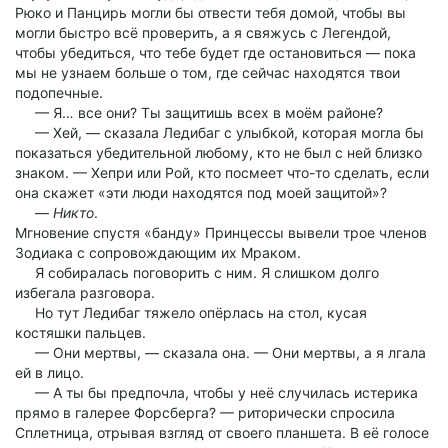
Рюко и Панцирь могли бы отвести тебя домой, чтобы вы
могли быстро всё проверить, а я свяжусь с Легендой,
чтобы убедиться, что тебе будет где остановиться — пока
мы не узнаем больше о том, где сейчас находятся твои
подопечные.
— Я… все они? Ты защитишь всех в моём районе?
— Хей, — сказала Ледибаг с улыбкой, которая могла бы
показаться убедительной любому, кто не был с ней близко
знаком. — Хепри или Рой, кто посмеет что-то сделать, если
она скажет «эти люди находятся под моей защитой»?
—
Никто
.
Мгновение спустя «банду» Принцессы вывели трое членов
Зодиака с сопровождающим их Мраком.
Я собиралась поговорить с ним. Я слишком долго
избегала разговора.
Но тут Ледибаг тяжело опёрлась на стол, кусая
костяшки пальцев.
— Они мертвы, — сказала она. — Они мертвы, а я лгала
ей в лицо.
— А ты бы предпочла, чтобы у неё случилась истерика
прямо в галерее Форсберга? — риторически спросила
Сплетница, отрывая взгляд от своего планшета. В её голосе