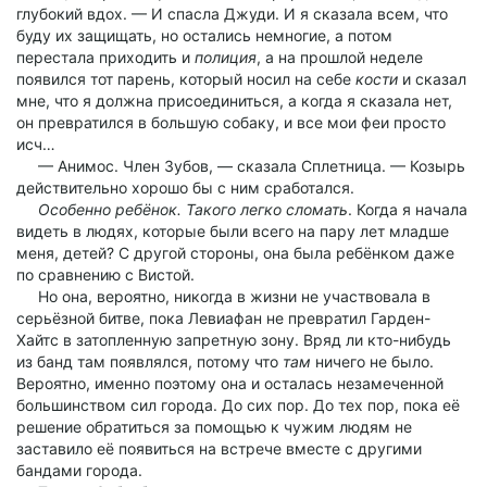
глубокий вдох. — И спасла Джуди. И я сказала всем, что
буду их защищать, но остались немногие, а потом
перестала приходить и
полиция
, а на прошлой неделе
появился тот парень, который носил на себе
кости
и сказал
мне, что я должна присоединиться, а когда я сказала нет,
он превратился в большую собаку, и все мои феи просто
исч…
— Анимос. Член Зубов, — сказала Сплетница. — Козырь
действительно хорошо бы с ним сработался.
Особенно ребёнок. Такого легко сломать
. Когда я начала
видеть в людях, которые были всего на пару лет младше
меня, детей? С другой стороны, она была ребёнком даже
по сравнению с Вистой.
Но она, вероятно, никогда в жизни не участвовала в
серьёзной битве, пока Левиафан не превратил Гарден-
Хайтс в затопленную запретную зону. Вряд ли кто-нибудь
из банд там появлялся, потому что
там
ничего не было.
Вероятно, именно поэтому она и осталась незамеченной
большинством сил города. До сих пор. До тех пор, пока её
решение обратиться за помощью к чужим людям не
заставило её появиться на встрече вместе с другими
бандами города.