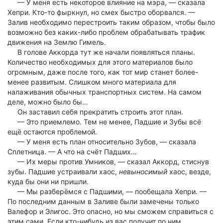
— У меня есть некоторое влияние на мэра, — сказала
Хепри. Кто-то фыркнул, но смех быстро оборвался. —
Залив необходимо перестроить таким образом, чтобы было
возможно без каких-либо проблем обрабатывать трафик
движения на Землю Гимель.
В голове Аккорда тут же начали появляться планы.
Количество необходимых для этого материалов было
огромным, даже после того, как тот мир станет более-
менее развитым. Слишком много материала для
налаживания обычных транспортных систем. На самом
деле, можно было бы…
Он заставил себя прекратить строить этот план.
— Это приемлемо. Тем не менее, Падшие и Зубы всё
ещё остаются проблемой.
— У меня есть план относительно Зубов, — сказала
Сплетница. — А что на счёт Падших…
— Их меры против Умников, — сказал Аккорд, стиснув
зубы. Падшие устраивали хаос,
невыносимый
хаос, везде,
куда бы они ни пришли.
— Мы разберёмся с Падшими, — пообещала Хепри. —
По последним данным в Заливе были замечены только
Валефор и Элигос. Это опасно, но мы сможем справиться с
этим сами. Если кто-нибудь из вас получит по ним