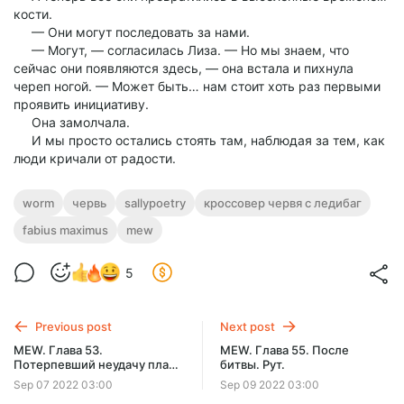
кости.
— Они могут последовать за нами.
— Могут, — согласилась Лиза. — Но мы знаем, что
сейчас они появляются здесь, — она встала и пихнула
череп ногой. — Может быть… нам стоит хоть раз первыми
проявить инициативу.
Она замолчала.
И мы просто остались стоять там, наблюдая за тем, как
люди кричали от радости.
worm
червь
sallypoetry
кроссовер червя с ледибаг
fabius maximus
mew
5
Previous post
Next post
MEW. Глава 53.
MEW. Глава 55. После
Потерпевший неудачу план
битвы. Рут.
Котла и насмешки
Sep 07 2022 03:00
Sep 09 2022 03:00
Сплетницы.