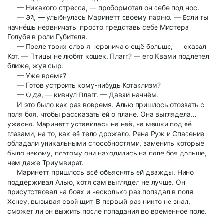
— Никакого стресса, — пробормотал он себе под нос.
— Эй, — улыбнулась Маринетт своему парню. — Если ты
начнёшь нервничать, просто представь себе Мистера
Голубя в роли Губителя.
— После твоих слов я нервничаю ещё больше, — сказал
Кот. — Птицы не любят кошек. Плагг? — его Квами подлетел
ближе, жуя сыр.
— Уже время?
— Готов устроить кому-нибудь Котаклизм?
— О
да
, — кивнул Плагг. — Давай начнём.
И это было как раз вовремя. Алью пришлось отозвать с
поля боя, чтобы рассказать ей о плане. Она выглядела…
ужасно. Маринетт уставилась на неё, на мешки под её
глазами, на то, как её тело дрожало. Рена Руж и Спасение
обладали уникальными способностями, заменить которые
было некому, поэтому они находились на поле боя дольше,
чем даже Триумвират.
Маринетт пришлось всё объяснять ей дважды. Нино
поддерживал Алью, хотя сам выглядел не лучше. Он
присутствовал на боях и несколько раз попадал в поля
Хонсу, вызывая свой щит. В первый раз никто не знал,
сможет ли он выжить после попадания во временное поле.