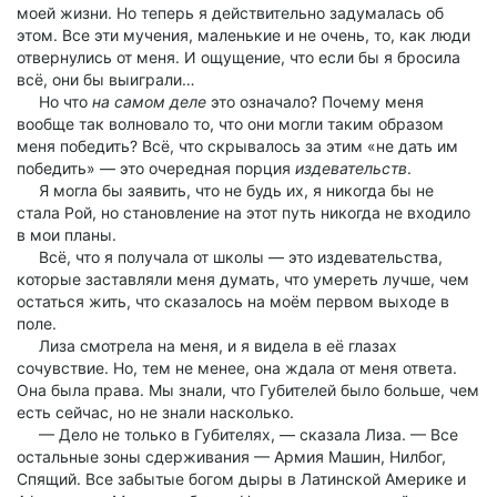
моей жизни. Но теперь я действительно задумалась об
этом. Все эти мучения, маленькие и не очень, то, как люди
отвернулись от меня. И ощущение, что если бы я бросила
всё, они бы выиграли…
Но что
на самом деле
это означало? Почему меня
вообще так волновало то, что они могли таким образом
меня победить? Всё, что скрывалось за этим «не дать им
победить» — это очередная порция
издевательств
.
Я могла бы заявить, что не будь их, я никогда бы не
стала Рой, но становление на этот путь никогда не входило
в мои планы.
Всё, что я получала от школы — это издевательства,
которые заставляли меня думать, что умереть лучше, чем
остаться жить, что сказалось на моём первом выходе в
поле.
Лиза смотрела на меня, и я видела в её глазах
сочувствие. Но, тем не менее, она ждала от меня ответа.
Она была права. Мы знали, что Губителей было больше, чем
есть сейчас, но не знали насколько.
— Дело не только в Губителях, — сказала Лиза. — Все
остальные зоны сдерживания — Армия Машин, Нилбог,
Спящий. Все забытые богом дыры в Латинской Америке и