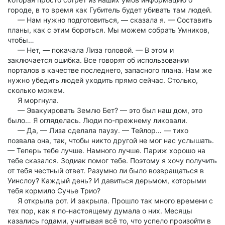
городе, в то время как Губитель будет убивать там людей.
— Нам нужно подготовиться, — сказала я. — Составить
планы, как с этим бороться. Мы можем собрать Умников,
чтобы…
— Нет, — покачала Лиза головой. — В этом и
заключается ошибка. Все говорят об использовании
порталов в качестве последнего, запасного плана. Нам же
нужно убедить людей уходить прямо сейчас. Столько,
сколько можем.
Я моргнула.
— Эвакуировать Землю Бет? — это был наш дом, это
было… Я огляделась. Люди по-прежнему ликовали.
— Да, — Лиза сделала паузу. — Тейлор… — тихо
позвала она, так, чтобы никто другой не мог нас услышать.
— Теперь тебе лучше. Намного лучше. Париж хорошо на
тебе сказался. Зодиак помог тебе. Поэтому я хочу получить
от тебя честный ответ. Разумно ли было возвращаться в
Уинслоу? Каждый день? И давиться дерьмом, которыми
тебя кормило Сучье Трио?
Я открыла рот. И закрыла. Прошло так много времени с
тех пор, как я по-настоящему думала о них. Месяцы
казались годами, учитывая всё то, что успело произойти в