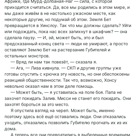
Африке, где Мурд-долбаная-Наг — сила, с которой
приходится считаться. Да, все мы родились в этом мире, и
мы даже живём в не настолько ужасном месте, как
некоторые другие, но подумай об этом. Земля Бет
превращается в
Уинслоу
. Так что мы должны сделать? Уйти
или подождать, пока нас всех запихнут в шкафчик? — она
сделала паузу. — И, эй, может быть, это и был
предсказанный конец света — люди не умирают, а просто
оставляют Землю Бет на растерзание Губителей и
остальных монстров.
— Вряд ли нам так повезёт, — сказала я.
— Ага, — Лиза кивнула. — СКП и другие группы уже
готовы спустить с крючка эту новость, но они обеспокоены
реакцией общественности. Так что, возможно, Хонсу
невольно оказал нам в этом деле помощь.
— Может быть, — я уставилась на поле боя. Папа не
захочет покидать Залив. Мисси не станет его покидать. Они
захотят бороться за это место.
Я опустила взгляд на череп. Может быть, именно
поэтому здесь всё ещё оставались люди. Они отказались
уходить, отказались позволить Губителю прогнать их из их
дома.
А теперь все они превратились в выбеленные временем