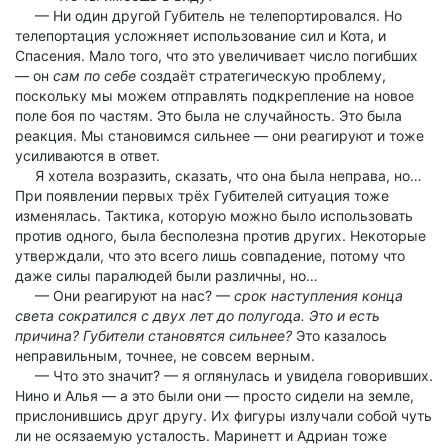
— Ни один другой Губитель не телепортировался. Но
телепортация усложняет использование сил и Кота, и
Спасения. Мало того, что это увеличивает число погибших
— он
сам по себе
создаёт стратегическую проблему,
поскольку мы можем отправлять подкрепление на новое
поле боя по частям. Это была не случайность. Это была
реакция. Мы становимся сильнее — они реагируют и тоже
усиливаются в ответ.
Я хотела возразить, сказать, что она была неправа, но…
При появлении первых трёх Губителей ситуация тоже
изменялась. Тактика, которую можно было использовать
против одного, была бесполезна против других. Некоторые
утверждали, что это всего лишь совпадение, потому что
даже силы паралюдей были различны, но…
— Они реагируют на нас? —
срок наступления конца
света сократился с двух лет до полугода. Это и есть
причина? Губители становятся сильнее?
Это казалось
неправильным, точнее, не совсем верным.
— Что это значит? — я оглянулась и увидела говоривших.
Нино и Алья — а это были они — просто сидели на земле,
прислонившись друг другу. Их фигуры излучали собой чуть
ли не осязаемую усталость. Маринетт и Адриан тоже