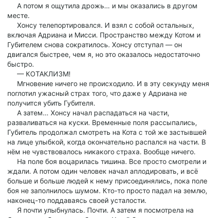
А потом я ощутила дрожь… и мы оказались в другом
месте.
Хонсу телепортировался. И взял с собой остальных,
включая Адриана и Мисси. Пространство между Котом и
Губителем снова сократилось. Хонсу отступал — он
двигался быстрее, чем я, но это оказалось недостаточно
быстро.
— КОТАКЛИЗМ!
Мгновение ничего не происходило. И в эту секунду меня
поглотил ужасный страх того, что даже у Адриана не
получится убить Губителя.
А затем… Хонсу начал распадаться на части,
разваливаться на куски. Временные поля рассыпались,
Губитель продолжал смотреть на Кота с той же застывшей
на лице улыбкой, когда окончательно распался на части. В
нём не чувствовалось никакого страха. Вообще ничего.
На поле боя воцарилась тишина. Все просто смотрели и
ждали. А потом один человек начал аплодировать, и всё
больше и больше людей к нему присоединялись, пока поле
боя не заполнилось шумом. Кто-то просто падал на землю,
наконец-то поддаваясь своей усталости.
Я почти улыбнулась. Почти. А затем я посмотрела на