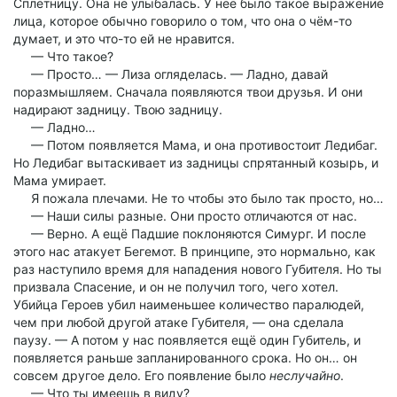
Сплетницу. Она не улыбалась. У неё было такое выражение
лица, которое обычно говорило о том, что она о чём-то
думает, и это что-то ей не нравится.
— Что такое?
— Просто… — Лиза огляделась. — Ладно, давай
поразмышляем. Сначала появляются твои друзья. И они
надирают задницу. Твою задницу.
— Ладно…
— Потом появляется Мама, и она противостоит Ледибаг.
Но Ледибаг вытаскивает из задницы спрятанный козырь, и
Мама умирает.
Я пожала плечами. Не то чтобы это было так просто, но…
— Наши силы разные. Они просто отличаются от нас.
— Верно. А ещё Падшие поклоняются Симург. И после
этого нас атакует Бегемот. В принципе, это нормально, как
раз наступило время для нападения нового Губителя. Но ты
призвала Спасение, и он не получил того, чего хотел.
Убийца Героев убил наименьшее количество паралюдей,
чем при любой другой атаке Губителя, — она сделала
паузу. — А потом у нас появляется ещё один Губитель, и
появляется раньше запланированного срока. Но он… он
совсем другое дело. Его появление было
неслучайно
.
— Что ты имеешь в виду?