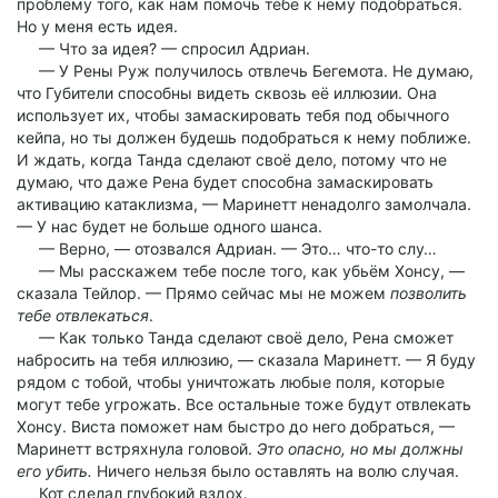
проблему того, как нам помочь тебе к нему подобраться.
Но у меня есть идея.
— Что за идея? — спросил Адриан.
— У Рены Руж получилось отвлечь Бегемота. Не думаю,
что Губители способны видеть сквозь её иллюзии. Она
использует их, чтобы замаскировать тебя под обычного
кейпа, но ты должен будешь подобраться к нему поближе.
И ждать, когда Танда сделают своё дело, потому что не
думаю, что даже Рена будет способна замаскировать
активацию катаклизма, — Маринетт ненадолго замолчала.
— У нас будет не больше одного шанса.
— Верно, — отозвался Адриан. — Это… что-то слу…
— Мы расскажем тебе после того, как убьём Хонсу, —
сказала Тейлор. — Прямо сейчас мы не можем
позволить
тебе отвлекаться
.
— Как только Танда сделают своё дело, Рена сможет
набросить на тебя иллюзию, — сказала Маринетт. — Я буду
рядом с тобой, чтобы уничтожать любые поля, которые
могут тебе угрожать. Все остальные тоже будут отвлекать
Хонсу. Виста поможет нам быстро до него добраться, —
Маринетт встряхнула головой.
Это опасно, но мы должны
его убить.
Ничего нельзя было оставлять на волю случая.
Кот сделал глубокий вздох.