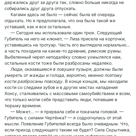
держались друг за друга так, словно больше никогда не
собирались друг друга отпускать.
Кагами здесь не было — сейчас была её очередь
отдыхать. Но я предполагала, что она была такой же
уставшей, как и все остальные.
— Сегодня мы использовали один трюк. Следующий
Губитель на него не клюнет, — Лиза присела на корточки,
уставившись на тротуар. Часть его выглядела нормально…
а часть походила на какие-то древние, римские руины.
Выбеленный череп неподалёку словно ухмылялся нам,
остальные кости тоже были разбросаны недалеко.
Люди, оказавшиеся в ловушке пузыря, должны были
умереть от жажды и голода, вероятно, именно поэтому
кости разбросаны повсюду
. В конце концов, мы находили
кости со следами зубов и в других местах нападения
Хонсу, сталкивались с массовыми самоубийствами и всем,
что только могли себе представить люди, попавшие в
тюрьму времени.
— Может… — я прервала себя и покачала головой. —
Губитель с силами Чертёнка? — я содрогнулась от этой
мысли. Появление Губителей всегда было очевидным. Что,
если приход следующего таким не будет? Сила Скрытника,
которая просто сотрёт из наших умов информацию о