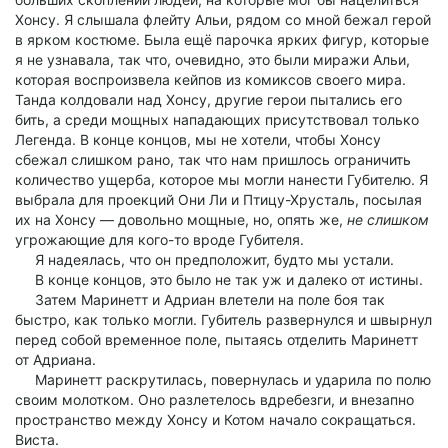
Хонсу. Я слышала флейту Альи, рядом со мной бежал герой
в ярком костюме. Была ещё парочка ярких фигур, которые
я не узнавала, так что, очевидно, это были миражи Альи,
которая воспроизвела кейпов из комиксов своего мира.
Танда колдовали над Хонсу, другие герои пытались его
бить, а среди мощных нападающих присутствовал только
Легенда. В конце концов, мы не хотели, чтобы Хонсу
сбежал слишком рано, так что нам пришлось ограничить
количество ущерба, которое мы могли нанести Губителю. Я
выбрала для проекций Они Ли и Птицу-Хрусталь, посылая
их на Хонсу — довольно мощные, но, опять же,
не слишком
угрожающие для кого-то вроде Губителя.
Я надеялась, что он предположит, будто мы устали.
В конце концов, это было не так уж и далеко от истины.
Затем Маринетт и Адриан влетели на поле боя так
быстро, как только могли. Губитель развернулся и швырнул
перед собой временное поле, пытаясь отделить Маринетт
от Адриана.
Маринетт раскрутилась, повернулась и ударила по полю
своим молотком. Оно разлетелось вдребезги, и внезапно
пространство между Хонсу и Котом начало сокращаться.
Виста.