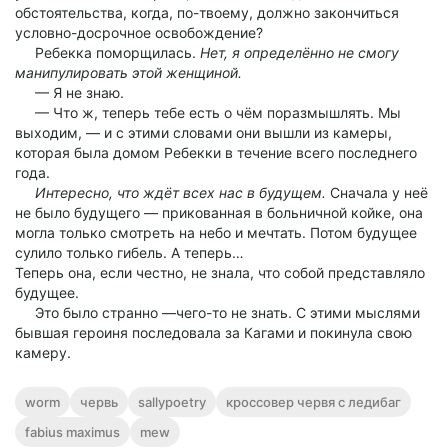
обстоятельства, когда, по-твоему, должно закончиться
условно-досрочное освобождение?
Ребекка поморщилась.
Нет, я определённо не смогу
манипулировать этой женщиной.
— Я не знаю.
— Что ж, теперь тебе есть о чём поразмышлять. Мы
выходим, — и с этими словами они вышли из камеры,
которая была домом Ребекки в течение всего последнего
года.
Интересно, что ждёт всех нас в будущем.
Сначала у неё
не было будущего — прикованная в больничной койке, она
могла только смотреть на небо и мечтать. Потом будущее
сулило только гибель. А теперь…
Теперь она, если честно, не знала, что собой представляло
будущее.
Это было странно —чего-то не знать. С этими мыслями
бывшая героиня последовала за Кагами и покинула свою
камеру.
worm
червь
sallypoetry
кроссовер червя с ледибаг
fabius maximus
mew