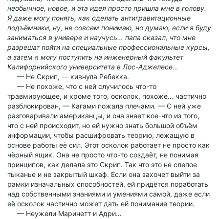
необычное, новое, и эта идея просто пришла мне в голову.
Я даже могу понять, как сделать антигравитационные
подъёмники, ну, не совсем понимаю, но думаю, если я буду
заниматься в универе и научусь… папа сказал, что мне
разрешат пойти на специальные профессиональные курсы,
а затем я могу поступить на инженерный факультет
Калифорнийского университета в Лос-Аджелесе…
— Не Скрип, — кивнула Ребекка.
— Не похоже, что с ней случилось что-то
травмирующее, и кроме того, осколок, похоже… частично
разблокирован, — Кагами пожала плечами. — С ней уже
разговаривали американцы, и она знает кое-что из того,
что с ней происходит, но ей нужно знать большой объём
информации, чтобы расшифровать теорию, лежащую в
основе работы её сил. Этот осколок работает не просто как
чёрный ящик. Она не просто что-то создаёт, не понимая
принципов, как делала это Скрип. Так что это не слепое
тыканье и не закрытый шкаф. Если она захочет выйти за
рамки изначальных способностей, ей придётся поработать
над собственными знаниями и умениями самой, даже если
её осколок частично может дать ей понимание теории.
— Неужели Маринетт и Адри…