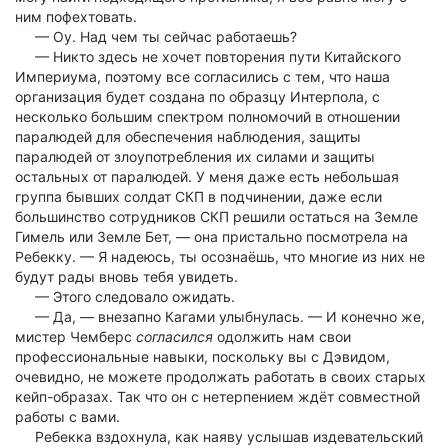
ним пофехтовать.
— Оу. Над чем ты сейчас работаешь?
— Никто здесь не хочет повторения пути Китайского
Империума, поэтому все согласились с тем, что наша
организация будет создана по образцу Интерпола, с
несколько большим спектром полномочий в отношении
паралюдей для обеспечения наблюдения, защиты
паралюдей от злоупотребления их силами и защиты
остальных от паралюдей. У меня даже есть небольшая
группа бывших солдат СКП в подчинении, даже если
большинство сотрудников СКП решили остаться на Земле
Гимель или Земле Бет, — она пристально посмотрела на
Ребекку. — Я надеюсь, ты осознаёшь, что многие из них не
будут рады вновь тебя увидеть.
— Этого следовало ожидать.
— Да, — внезапно Кагами улыбнулась. — И конечно же,
мистер Чемберс
согласился
одолжить нам свои
профессиональные навыки, поскольку вы с Дэвидом,
очевидно, не можете продолжать работать в своих старых
кейп-образах. Так что он с нетерпением ждёт совместной
работы с вами.
Ребекка вздохнула, как наяву услышав издевательский