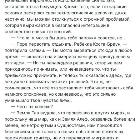
уменьшает
вероятность использования сил во зло,
оставляя это на безумцев. Кроме того, если технарские
осколки раскроют свои технологические цепочки, даже
частично, мы можем столкнуться с огромной проблемой,
которая выражается в безопасной интеграции в
сообщество новых технологий.
— Что ж, я могла бы дать тебе парочку советов, но…
— Пора перестать отдыхать, Ребекка Коста-Браун, —
повторила Кагами. — Ты могла вырваться отсюда в любое
время, — сказала она и смерила женщину прищуренным
взглядом. — Но ты
ненавидела
решения, которые вам
приходилось принимать, или ненавидела то, что ты
привыкла
их принимать, и теперь ты оказалась
здесь
, где
не нужно
принимать никаких решений. Что ж, не
сомневаюсь, что всё это заставляет тебя чувствовать себя
намного спокойнее, но сомневаюсь, что это сильно
уменьшило твоё чувство
вины
.
— Чего ты хочешь?
— Земля Тав видела, что произошло в других мирах, и
поскольку наш мир, как и Земля Алеф, оказались более или
менее, но нетронутыми Сущностями, нам приходится
беспокоиться не только о наших собственных жителях,
переживших триггер, но и о паралюдях-мигрантах и