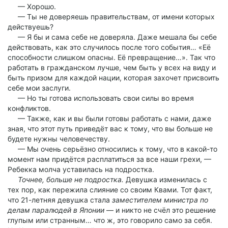
— Хорошо.
— Ты не доверяешь правительствам, от имени которых
действуешь?
— Я бы и сама себе не доверяла. Даже мешала бы себе
действовать, как это случилось после того события… «Её
способности слишком опасны. Её превращение…». Так что
работать в гражданском лучше, чем быть у всех на виду и
быть призом для каждой нации, которая захочет присвоить
себе мои заслуги.
— Но ты готова использовать свои силы во время
конфликтов.
— Также, как и вы были готовы работать с нами, даже
зная, что этот путь приведёт вас к тому, что вы больше не
будете нужны человечеству.
— Мы очень серьёзно относились к тому, что в какой-то
момент нам придётся расплатиться за все наши грехи, —
Ребекка молча уставилась на подростка.
Точнее, больше не подростка.
Девушка изменилась с
тех пор, как пережила слияние со своим Квами. Тот факт,
что 21-летняя девушка стала
заместителем министра по
делам паралюдей в Японии
— и никто не счёл это решение
глупым или странным… что ж, это говорило само за себя.