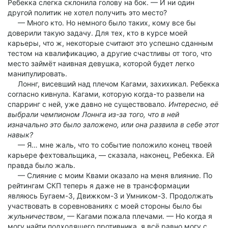
Ребекка слегка склонила голову на бок. — И ни один
другой политик не хотел получить это место?
— Много кто. Но немного было таких, кому все бы
доверили такую задачу. Для тех, кто в курсе моей
карьеры, что ж, некоторые считают это успешно сданным
тестом на квалификацию, а другие счастливы от того, что
место займёт наивная девушка, которой будет легко
манипулировать.
Лоннг, висевший над плечом Кагами, захихикал. Ребекка
согласно кивнула. Кагами, которую когда-то развели на
спарринг с ней, уже давно не существовало.
Интересно, её
выбрали чемпионом Лоннга из-за того, что в ней
изначально это было заложено, или она развила в себе этот
навык?
— Я… мне жаль, что то событие положило конец твоей
карьере фехтовальщика, — сказала, наконец, Ребекка. Ей
правда было жаль.
— Слияние с моим Квами оказало на меня влияние. По
рейтингам СКП теперь я даже не в трансформации
являюсь Бугаем-3, Движком-3 и Умником-3. Продолжать
участвовать в соревнованиях с моей стороны было бы
жульничеством
, — Кагами пожала плечами. — Но когда я
могу найти подходящего противника, я всё равно могу с