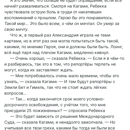
А это значит, что больше не будет оправданий, если всё
начнёт разваливаться.
Смотря на Кагами, Ребекка
чувствовала острую боль в груди от накативших
воспоминаний о прошлом.
Герою бы это понравилось.
Такой мир… Это было всем, о чём он мечтал. Он умер за
свою мечту.
Что ж, в первый раз Александрия играла не теми
картами, но в этот раз она могла попытаться быть такой,
какими, по мнению Героя, они и должны были быть. Лоннг,
всё ещё паря над плечом Кагами, медленно кивнул.
— Очень хорошо, — сказала Ребекка. — Если я в чём-то
и разбираюсь, так это в том, что репортёры терпеть не
могут, когда их заставляют ждать.
— Мне потребовалось
очень
мало времени, чтобы это
узнать, — сказала Кагами. — И там будут репортёры с
Земли Бет и Гимель, так что не стоит ждать лёгких
вопросов…
— Так… когда закончится срок моего условно-
досрочного освобождения, с учётом того, что мне
присудили 25 пожизненных? — спросила Ребекка
— Это будет зависеть от решения Международного
Суда, — сказала Кагами, и ненадолго замолчала. — Но
учитывая все твои грехи, какими бы тогда ни были все