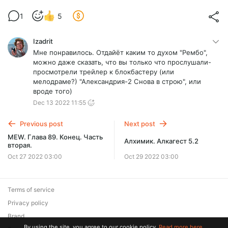
1
5
Izadrit
Мне понравилось. Отдайёт каким то духом "Рембо",
можно даже сказать, что вы только что прослушали-
просмотрели трейлер к блокбастеру (или
мелодраме?) "Александрия-2 Снова в строю", или
вроде того)
Dec 13 2022 11:55
Previous post
Next post
MEW. Глава 89. Конец. Часть
Алхимик. Алкагест 5.2
вторая.
Oct 27 2022 03:00
Oct 29 2022 03:00
Terms of service
Privacy policy
Brand
By using the site, you agree to our cookie policy.
Read more here.