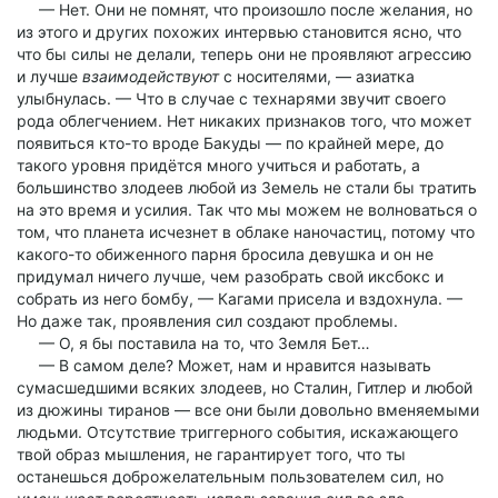
— Нет. Они не помнят, что произошло после желания, но
из этого и других похожих интервью становится ясно, что
что бы силы не делали, теперь они не проявляют агрессию
и лучше
взаимодействуют
с носителями, — азиатка
улыбнулась. — Что в случае с технарями звучит своего
рода облегчением. Нет никаких признаков того, что может
появиться кто-то вроде Бакуды — по крайней мере, до
такого уровня придётся много учиться и работать, а
большинство злодеев любой из Земель не стали бы тратить
на это время и усилия. Так что мы можем не волноваться о
том, что планета исчезнет в облаке наночастиц, потому что
какого-то обиженного парня бросила девушка и он не
придумал ничего лучше, чем разобрать свой иксбокс и
собрать из него бомбу, — Кагами присела и вздохнула. —
Но даже так, проявления сил создают проблемы.
— О, я бы поставила на то, что Земля Бет…
— В самом деле? Может, нам и нравится называть
сумасшедшими всяких злодеев, но Сталин, Гитлер и любой
из дюжины тиранов — все они были довольно вменяемыми
людьми. Отсутствие триггерного события, искажающего
твой образ мышления, не гарантирует того, что ты
останешься доброжелательным пользователем сил, но