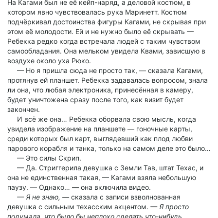
На Кагами был не её кейп-наряд, а деловой костюм, в
котором явно чувствовалась рука Маринетт. Костюм
подчёркивал достоинства фигуры Кагами, не скрывая при
этом её молодости. Ей и не нужно было её скрывать —
Ребекка редко когда встречала людей с таким чувством
самообладания. Она мельком увидела Квами, зависшую в
воздухе около уха Рюко.
— Но я пришла сюда не просто так, — сказала Кагами,
протянув ей планшет. Ребекка задавалась вопросом, знала
ли она, что любая электроника, принесённая в камеру,
будет уничтожена сразу после того, как визит будет
закончен.
И всё же она… Ребекка оборвала свою мысль, когда
увидела изображение на планшете — гоночные карты,
среди которых был карт, выглядевший как плод любви
парового корабля и танка, только на самом деле это было…
— Это силы Скрип.
— Да. Стриггерила девушка с Земли Тав, штат Техас, и
она не единственная такая, — Кагами взяла небольшую
паузу. — Однако… — она включила видео.
— Я не знаю, —
сказала с записи взволнованная
девушка с сильным техасским акцентом.
— Я просто
подумала, что было бы неплохо сделать что-нибудь