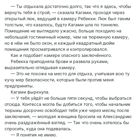
— Ты отдыхала достаточно долго, так что я здесь, чтобы
вернуть тебя в строй, — сказала Кагами, проходя через
открытый люк, ведущий в камеру Ребекки. Люк был таким
толстым, что казалось, будто Кагами шла по тоннелю.
Помещение не выглядело ужасно, больше походило на
небольшой гостиничный номер, чем на тюремную камеру,
но в нём не было окон, и каждый квадратный дюйм
помещения просматривался и контролировался.
Как и подобает камере опасного заключённого.
Ребекка приподняла брови и развела руками,
выразительно оглядывая камеру.
— Это не похоже на место для отдыха, учитывая всю ту
кучу мер безопасности, которые были против меня
предприняты.
Кагами фыркнула.
— У тебя уйдёт не больше пяти секунд, чтобы выбраться
отсюда. Контесса могла бы добиться того, чтобы начальник
тюрьмы досрочно освободил тебя
уже через месяц
после
заключения, — молодая женщина бросила на Александрию
очень раздражённый взгляд. — Так что очень хотелось бы
спросить, куда она подевалась.
— Я понятия не имею.