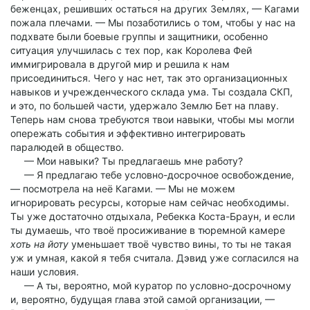
беженцах, решивших остаться на других Землях, — Кагами
пожала плечами. — Мы позаботились о том, чтобы у нас на
подхвате были боевые группы и защитники, особенно
ситуация улучшилась с тех пор, как Королева Фей
иммигрировала в другой мир и решила к нам
присоединиться. Чего у нас нет, так это организационных
навыков и учрежденческого склада ума. Ты создала СКП,
и это, по большей части, удержало Землю Бет на плаву.
Теперь нам снова требуются твои навыки, чтобы мы могли
опережать события и эффективно интегрировать
паралюдей в общество.
— Мои навыки? Ты предлагаешь мне работу?
— Я предлагаю тебе условно-досрочное освобождение,
— посмотрела на неё Кагами. — Мы не можем
игнорировать ресурсы, которые нам сейчас необходимы.
Ты уже достаточно отдыхала, Ребекка Коста-Браун, и если
ты думаешь, что твоё просиживание в тюремной камере
хоть на йоту
уменьшает твоё чувство вины, то ты не такая
уж и умная, какой я тебя считала. Дэвид уже согласился на
наши условия.
— А ты, вероятно, мой куратор по условно-досрочному
и, вероятно, будущая глава этой самой организации, —