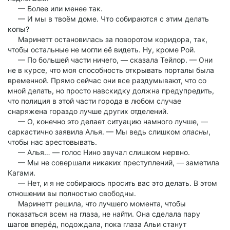
— Более или менее так.
— И мы в твоём доме. Что собираются с этим делать
копы?
Маринетт остановилась за поворотом коридора, так,
чтобы остальные не могли её видеть. Ну, кроме Рой.
— По большей части ничего, — сказала Тейлор. — Они
не в курсе, что моя способность открывать порталы была
временной. Прямо сейчас они все раздумывают, что со
мной делать, но просто навскидку должна предупредить,
что полиция в этой части города в любом случае
снаряжена гораздо лучше других отделений.
— О, конечно это делает ситуацию намного лучше, —
саркастично заявила Алья. — Мы ведь слишком
опасны
,
чтобы нас арестовывать.
— Алья… — голос Нино звучал слишком нервно.
— Мы не совершали никаких преступлений, — заметила
Кагами.
— Нет, и я не собираюсь просить вас это делать. В этом
отношении вы полностью свободны.
Маринетт решила, что лучшего момента, чтобы
показаться всем на глаза, не найти. Она сделала пару
шагов вперёд, подождала, пока глаза Альи станут