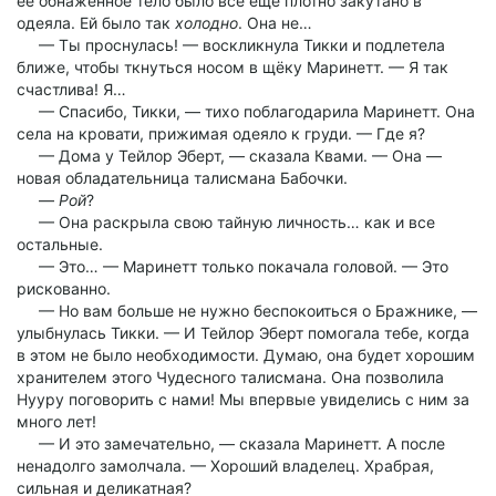
её обнажённое тело было всё ещё плотно закутано в
одеяла. Ей было так
холодно
. Она не…
— Ты проснулась! — воскликнула Тикки и подлетела
ближе, чтобы ткнуться носом в щёку Маринетт. — Я так
счастлива! Я…
— Спасибо, Тикки, — тихо поблагодарила Маринетт. Она
села на кровати, прижимая одеяло к груди. — Где я?
— Дома у Тейлор Эберт, — сказала Квами. — Она —
новая обладательница талисмана Бабочки.
—
Рой
?
— Она раскрыла свою тайную личность… как и все
остальные.
— Это… — Маринетт только покачала головой. — Это
рискованно.
— Но вам больше не нужно беспокоиться о Бражнике, —
улыбнулась Тикки. — И Тейлор Эберт помогала тебе, когда
в этом не было необходимости. Думаю, она будет хорошим
хранителем этого Чудесного талисмана. Она позволила
Нууру поговорить с нами! Мы впервые увиделись с ним за
много лет!
— И это замечательно, — сказала Маринетт. А после
ненадолго замолчала. — Хороший владелец. Храбрая,
сильная и деликатная?