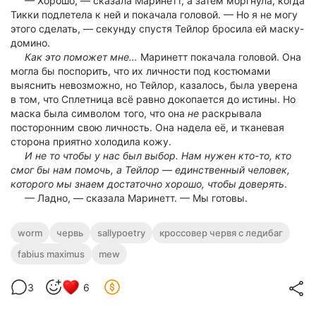
— Хорошо, — сказала Маринетт, а затем моргнула, когда
Тикки подлетела к ней и покачала головой. — Но я не могу
этого сделать, — секунду спустя Тейлор бросила ей маску-
домино.
Как это поможет мне…
Маринетт покачала головой. Она
могла бы поспорить, что их личности под костюмами
выяснить невозможно, но Тейлор, казалось, была уверена
в том, что Сплетница всё равно докопается до истины. Но
маска была символом того, что она
не
раскрывала
посторонним свою личность. Она надела её, и тканевая
сторона приятно холодила кожу.
И не то чтобы у нас был выбор. Нам нужен кто-то, кто
смог бы нам помочь, а Тейлор — единственный человек,
которого мы знаем достаточно хорошо, чтобы доверять
.
— Ладно, — сказала Маринетт. — Мы готовы.
worm
червь
sallypoetry
кроссовер червя с ледибаг
fabius maximus
mew
3
6