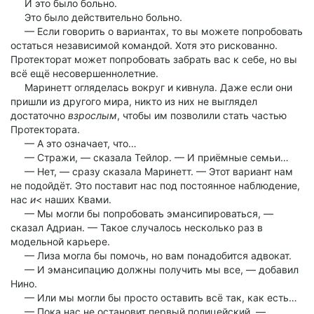
И это было больно.
Это было действительно больно.
— Если говорить о вариантах, то вы можете попробовать
остаться независимой командой. Хотя это рискованно.
Протекторат может попробовать забрать вас к себе, но вы
всё ещё несовершеннолетние.
Маринетт огляделась вокруг и кивнула. Даже если они
пришли из другого мира, никто из них не выглядел
достаточно
взрослым
, чтобы им позволили стать частью
Протектората.
— А это означает, что…
— Стражи, — сказала Тейлор. — И приёмные семьи…
— Нет, — сразу сказала Маринетт. — Этот вариант нам
не подойдёт. Это поставит нас под постоянное наблюдение,
нас
и
< наших Квами.
— Мы могли бы попробовать эмансипироваться, —
сказал Адриан. — Такое случалось несколько раз в
модельной карьере.
— Лиза могла бы помочь, но вам понадобится адвокат.
— И эмансипацию должны получить мы все, — добавил
Нино.
— Или мы могли бы просто оставить всё так, как есть…
— Пока нас не остановит первый полицейский, —