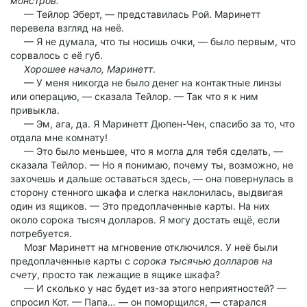
монстров.
— Тейлор Эберт, — представилась Рой. Маринетт
перевела взгляд на неё.
— Я не думала, что ты носишь очки, — было первым, что
сорвалось с её губ.
Хорошее начало, Маринетт
.
— У меня никогда не было денег на контактные линзы
или операцию, — сказала Тейлор. — Так что я к ним
привыкла.
— Эм, ага, да. Я Маринетт Дюпен-Чен, спасибо за то, что
отдала мне комнату!
— Это было меньшее, что я могла для тебя сделать, —
сказала Тейлор. — Но я понимаю, почему ты, возможно, не
захочешь и дальше оставаться здесь, — она повернулась в
сторону стенного шкафа и слегка наклонилась, выдвигая
один из ящиков. — Это предоплаченные карты. На них
около сорока тысяч долларов. Я могу достать ещё, если
потребуется.
Мозг Маринетт на мгновение отключился. У неё были
предоплаченные карты с
сорока тысячью долларов на
счету
, просто так лежащие в ящике шкафа?
— И сколько у нас будет из-за этого неприятностей? —
спросил Кот. — Папа… — он поморщился, — старался