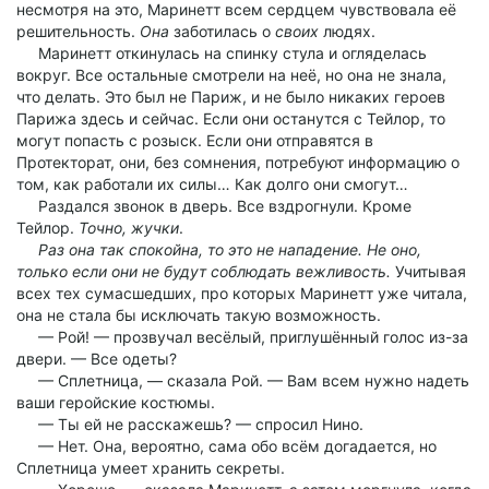
несмотря на это, Маринетт всем сердцем чувствовала её
решительность.
Она
заботилась о
своих
людях.
Маринетт откинулась на спинку стула и огляделась
вокруг. Все остальные смотрели на неё, но она не знала,
что делать. Это был не Париж, и не было никаких героев
Парижа здесь и сейчас. Если они останутся с Тейлор, то
могут попасть с розыск. Если они отправятся в
Протекторат, они, без сомнения, потребуют информацию о
том, как работали их силы… Как долго они смогут…
Раздался звонок в дверь. Все вздрогнули. Кроме
Тейлор.
Точно, жучки
.
Раз она так спокойна, то это не нападение. Не оно,
только если они не будут соблюдать вежливость.
Учитывая
всех тех сумасшедших, про которых Маринетт уже читала,
она не стала бы исключать такую возможность.
— Рой! — прозвучал весёлый, приглушённый голос из-за
двери. — Все одеты?
— Сплетница, — сказала Рой. — Вам всем нужно надеть
ваши геройские костюмы.
— Ты ей не расскажешь? — спросил Нино.
— Нет. Она, вероятно, сама обо всём догадается, но
Сплетница умеет хранить секреты.