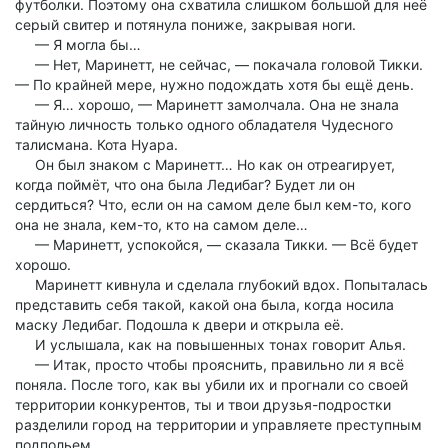
футболки. Поэтому она схватила слишком большой для неё
серый свитер и потянула пониже, закрывая ноги.
— Я могла бы…
— Нет, Маринетт, не сейчас, — покачала головой Тикки.
— По крайней мере, нужно подождать хотя бы ещё день.
— Я… хорошо, — Маринетт замолчала. Она не знала
тайную личность только одного обладателя Чудесного
талисмана. Кота Нуара.
Он был знаком с Маринетт… Но как он отреагирует,
когда поймёт, что она была Ледибаг? Будет ли он
сердиться? Что, если он на самом деле был кем-то, кого
она не знала, кем-то, кто на самом деле…
— Маринетт, успокойся, — сказала Тикки. — Всё будет
хорошо.
Маринетт кивнула и сделала глубокий вдох. Попыталась
представить себя такой, какой она была, когда носила
маску Ледибаг. Подошла к двери и открыла её.
И услышала, как на повышенных тонах говорит Алья.
— Итак, просто чтобы прояснить, правильно ли я всё
поняла. После того, как вы убили их и прогнали со своей
территории конкурентов, ты и твои друзья-подростки
разделили город на территории и управляете преступным
подпольем.