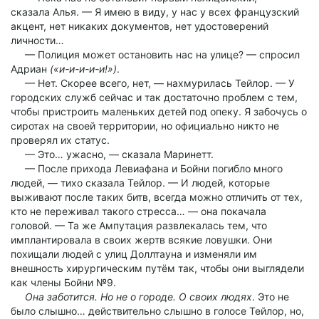
сказала Алья. — Я имею в виду, у нас у всех французский
акцент, нет никаких документов, нет удостоверений
личности…
— Полиция может остановить нас на улице? — спросил
Адриан
(«и-и-и-и-и!»)
.
— Нет. Скорее всего, нет, — нахмурилась Тейлор. — У
городских служб сейчас и так достаточно проблем с тем,
чтобы пристроить маленьких детей под опеку. Я забочусь о
сиротах на своей территории, но официально никто не
проверял их статус.
— Это… ужасно, — сказала Маринетт.
— После прихода Левиафана и Бойни погибло много
людей, — тихо сказала Тейлор. — И людей, которые
выживают после таких битв, всегда можно отличить от тех,
кто не переживал такого стресса… — она покачала
головой. — Та же Ампутация развлекалась тем, что
имплантировала в своих жертв всякие ловушки. Они
похищали людей с улиц Доллтауна и изменяли им
внешность хирургическим путём так, чтобы они выглядели
как члены Бойни №9.
Она заботится. Но не о городе. О своих людях
. Это не
было слышно… действительно слышно в голосе Тейлор, но,