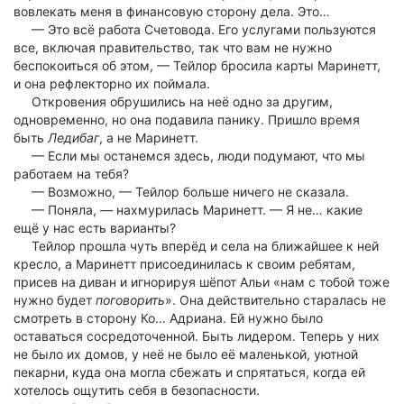
вовлекать меня в финансовую сторону дела. Это…
— Это всё работа Счетовода. Его услугами пользуются
все, включая правительство, так что вам не нужно
беспокоиться об этом, — Тейлор бросила карты Маринетт,
и она рефлекторно их поймала.
Откровения обрушились на неё одно за другим,
одновременно, но она подавила панику. Пришло время
быть
Ледибаг
, а не Маринетт.
— Если мы останемся здесь, люди подумают, что мы
работаем на тебя?
— Возможно, — Тейлор больше ничего не сказала.
— Поняла, — нахмурилась Маринетт. — Я не… какие
ещё у нас есть варианты?
Тейлор прошла чуть вперёд и села на ближайшее к ней
кресло, а Маринетт присоединилась к своим ребятам,
присев на диван и игнорируя шёпот Альи «нам с тобой тоже
нужно будет
поговорить
». Она действительно старалась не
смотреть в сторону Ко… Адриана. Ей нужно было
оставаться сосредоточенной. Быть лидером. Теперь у них
не было их домов, у неё не было её маленькой, уютной
пекарни, куда она могла сбежать и спрятаться, когда ей
хотелось ощутить себя в безопасности.