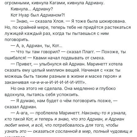
огромными, кивнула Кагами, кивнула Адриану.
Кивнула…
Адриану
?
Кот Нуар был
Адрианом
?!
— Знаю, — сказала Хлоя. — Я тоже была шокирована.
Но, по крайней мере, теперь тебе не придётся растекаться
лужицей каждый раз, когда ты пытаешься с ним
поговорить.
— А, э, Адриан, ты, Кот…
— Что ты там говорил? — сказал Плагг. — Похоже, ты
ошибался! — Квами начал подвывать от смеха.
— Привет, — улыбнулся ей Адриан. Маринетт хотела
сказать ему целый миллион вещей. Начиная с «как ты
можешь быть таким разным в жизни и маске героя» и
заканчивая «и-и-и-и-И-И-И-И-И-И!!!».
Но она этого не сделала. Она медленно и глубоко
вдохнула, пытаясь себя успокоить.
— Я думаю, нам будет о чём поговорить позже, —
сказал Адриан.
— А-ага, — проблеяла Маринетт.
Наконец-то я узнала,
кто такой Кот, и теперь я знаю, что это Адриан, и Адриан
любит меня, и всё, что потребовалось для того, чтобы
узнать это — оказаться сосланной в мир, полный чудовищ и