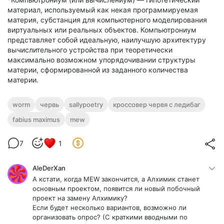
материал, используемый как некая программируемая
материя, субстанция для компьютерного моделирования
виртуальных или реальных объектов. Компьютрониум
представляет собой идеальную, наилучшую архитектуру
вычислительного устройства при теоретически
максимально возможном упорядочивании структуры
материи, сформированной из заданного количества
материи.
worm
червь
sallypoetry
кроссовер червя с ледибаг
fabius maximus
mew
7
1
AleDerXan
А кстати, когда MEW закончится, а Алхимик станет
основным проектом, появится ли новый побочный
проект на замену Алхимику?
Если будет несколько вариантов, возможно ли
организовать опрос? (С краткими вводными по