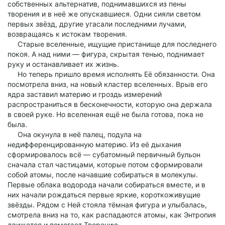
собственных альтернатив, поднимавшихся из пены
творения и в неё же опускавшиеся. Одни сияли светом
первых звёзд, другие угасали последними лучами,
возвращаясь к истокам творения.
Старые вселенные, ищущие пристанище для последнего
покоя. А над ними — фигура, скрытая тенью, поднимает
руку и останавливает их жизнь.
Но теперь пришло время исполнять Её обязанности. Она
посмотрела вниз, на новый кластер вселенных. Врыв его
ядра заставил материю и гроздь измерений
распространиться в бесконечности, которую она держала
в своей руке. Но вселенная ещё не была готова, пока не
была.
Она окунула в неё палец, подула на
недифференцированную материю. Из её дыхания
сформировалось всё — субатомный первичный бульон
сначала стал частицами, которые потом сформировали
собой атомы, после начавшие собираться в молекулы.
Первые облака водорода начали собираться вместе, и в
них начали рождаться первые яркие, короткоживущие
звёзды. Рядом с Ней стояла тёмная фигура и улыбалась,
смотрела вниз на то, как распадаются атомы, как Энтропия
движется и помогает Творению.