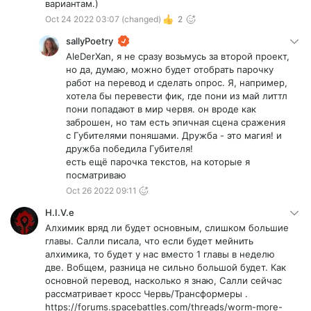
вариантам.)
Oct 24 2022 03:07
(changed)
2
sallyPoetry
AleDerXan, я не сразу возьмусь за второй проект,
но да, думаю, можно будет отобрать парочку
работ на перевод и сделать опрос. Я, например,
хотела бы перевести фик, где пони из май литтл
пони попадают в мир червя. он вроде как
заброшен, но там есть эпичная сцена сражения
с Губителями поняшами. Дружба - это магия! и
дружба победила Губителя!
есть ещё парочка текстов, на которые я
посматриваю
Oct 26 2022 09:11
H.I.V.e
Алхимик вряд ли будет основным, слишком большие
главы. Салли писала, что если будет мейнить
алхимика, то будет у нас вместо 1 главы в неделю
две. Вобщем, разница не сильно большой будет. Как
основной перевод, насколько я знаю, Салли сейчас
рассматривает кросс Червь/Трансформеры .
https://forums.spacebattles.com/threads/worm-more-