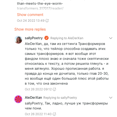
than-meets-the-eye-worm-
transformers.317017/reader/
Вообще, можете спокойно присоединиться к группе
Show comment
в телеге и там спрашивать напрямую)
Oct 24 2022 13:49
Show more replies
sallyPoetry
Replying to
AleDerXan
AleDerXan, да, там из сеттинга Трансформеров
только то, что тейлор способна создавать этих
самых трансформеров. я вот вообще этот
фандом плохо знаю и сначала тоже скептически
относилась к тексту, а потом решила глянуть - и
меня затянуло. Хорошо прописанная работа. я
правда до конца не дочитала, только глав 20-30,
но вообще ещё один большой плюс этой работы
в том, что она закончена
Oct 26 2022 09:12
AleDerXan
Replying to
sallyPoetry
sallyPoetry, Так, ладно, лучше уж трансформеры
чем пони.
Oct 26 2022 11:40