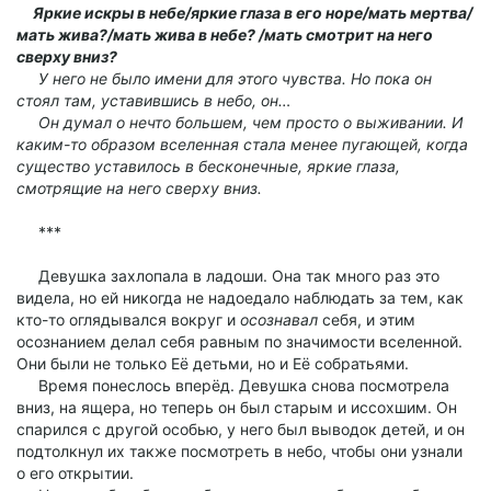
Яркие искры в небе/яркие глаза в его норе/мать мертва/
мать жива?/мать жива в небе? /мать смотрит на него
сверху вниз?
У него не было имени для этого чувства. Но пока он
стоял там, уставившись в небо, он…
Он думал о нечто большем, чем просто о выживании. И
каким-то образом вселенная стала менее пугающей, когда
существо уставилось в бесконечные, яркие глаза,
смотрящие на него сверху вниз.
***
Девушка захлопала в ладоши. Она так много раз это
видела, но ей никогда не надоедало наблюдать за тем, как
кто-то оглядывался вокруг и
осознавал
себя, и этим
осознанием делал себя равным по значимости вселенной.
Они были не только Её детьми, но и Её собратьями.
Время понеслось вперёд. Девушка снова посмотрела
вниз, на ящера, но теперь он был старым и иссохшим. Он
спарился с другой особью, у него был выводок детей, и он
подтолкнул их также посмотреть в небо, чтобы они узнали
о его открытии.