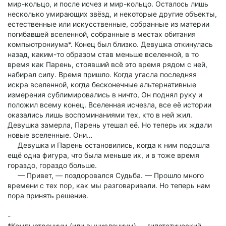
мир-кольцо, и после исчез и мир-кольцо. Осталось лишь
несколько умирающих звёзд, и некоторые другие объекты,
естественные или искусственные, собранные из материи
погибавшей вселенной, собранные в местах обитания
компьютрониума*. Конец был близко. Девушка откинулась
назад, каким-то образом став меньше вселенной, в то
время как Парень, стоявший всё это время рядом с ней,
набирал силу. Время пришло. Когда угасла последняя
искра вселенной, когда бесконечные альтернативные
измерения сублимировались в ничто, Он поднял руку и
положил всему конец. Вселенная исчезла, все её истории
оказались лишь воспоминаниями тех, кто в ней жил.
Девушка замерла, Парень утешал её. Но теперь их ждали
новые вселенные. Они…
Девушка и Парень остановились, когда к ним подошла
ещё одна фигура, что была меньше их, и в тоже время
гораздо, гораздо больше.
— Привет, — поздоровался Судьба. — Прошло много
времени с тех пор, как мы разговаривали. Но теперь нам
пора принять решение.
-
*Компьютрониум (или вычислениум) — гипотетический