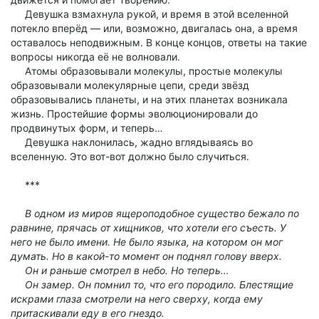
Девушка взмахнула рукой, и время в этой вселенной
потекло вперёд — или, возможно, двигалась она, а время
оставалось неподвижным. В конце концов, ответы на такие
вопросы никогда её не волновали.
Атомы образовывали молекулы, простые молекулы
образовывали молекулярные цепи, среди звёзд
образовывались планеты, и на этих планетах возникала
жизнь. Простейшие формы эволюционировали до
продвинутых форм, и теперь…
Девушка наклонилась, жадно вглядываясь во
вселенную. Это вот-вот должно было случиться.
***
В одном из миров ящероподобное существо бежало по
равнине, прячась от хищников, что хотели его съесть. У
него не было имени. Не было языка, на котором он мог
думать. Но в какой-то момент он поднял голову вверх.
Он и раньше смотрел в небо. Но теперь…
Он замер. Он помнил то, что его породило. Блестящие
искрами глаза смотрели на него сверху, когда ему
притаскивали еду в его гнездо.