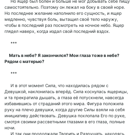
Но ящер был болен и больше не мог добывать себе пищу
самостоятельно. Поэтому он лежал на боку в своей норе.
Но последнее желание наполнило его сущность, и ящер
медленно, чувствуя боль, вытащил своё тело наружу,
чтобы в последний раз посмотреть на ночное небо. Ящер
глядел наверх, когда издал свой последний вздох.
***
Мать в небе? Я закончился? Мои глаза тоже в небе?
Рядом с матерью?
***
И в этот момент Сила, что находилась рядом с
Девушкой, наклонилась вперёд. Сила коснулась ящерицы,
и та прекратила дышать, а глаза её потускнели, навсегда
избавившись от страданий этого мира. Фигура положила
руку на плечо девушки, когда другие Силы взяли на себя
инициативу действовать. Девушка похлопала Его по руке,
смотря своими рассветными глазами в его глаза, полные
ночи.
И так они продолжали Творить и Разрушать, находясь