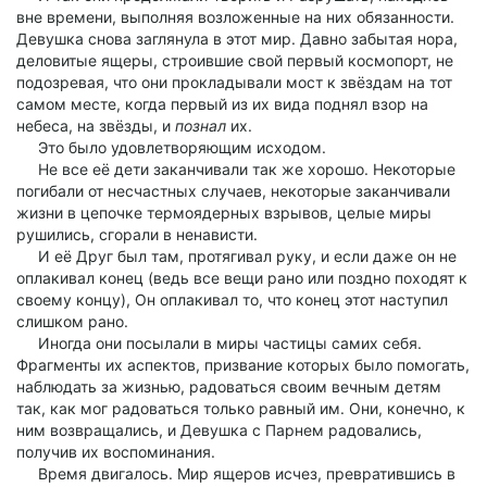
вне времени, выполняя возложенные на них обязанности.
Девушка снова заглянула в этот мир. Давно забытая нора,
деловитые ящеры, строившие свой первый космопорт, не
подозревая, что они прокладывали мост к звёздам на тот
самом месте, когда первый из их вида поднял взор на
небеса, на звёзды, и
познал
их.
Это было удовлетворяющим исходом.
Не все её дети заканчивали так же хорошо. Некоторые
погибали от несчастных случаев, некоторые заканчивали
жизни в цепочке термоядерных взрывов, целые миры
рушились, сгорали в ненависти.
И её Друг был там, протягивал руку, и если даже он не
оплакивал конец (ведь все вещи рано или поздно походят к
своему концу), Он оплакивал то, что конец этот наступил
слишком рано.
Иногда они посылали в миры частицы самих себя.
Фрагменты их аспектов, призвание которых было помогать,
наблюдать за жизнью, радоваться своим вечным детям
так, как мог радоваться только равный им. Они, конечно, к
ним возвращались, и Девушка с Парнем радовались,
получив их воспоминания.
Время двигалось. Мир ящеров исчез, превратившись в