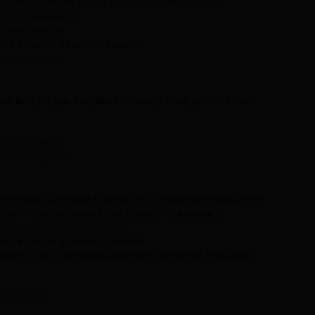
ухов: Особняк (Ghost House Gunsweeping)
за головами 3
 Зоны зомби
ая в сексе алхимик Амелия
Зоны смерти
не всё, но для затравки пожалуй пока достаточно.
ринга Рейми
ринга Серена
йнейшая чатледи Юкино-тян
(перевод в процессе)
тка ～Крис и проклятый город～
(пробник)
я в сексе алхимик Фиона
ая в сексе алхимик Амелия
мая в сексе алхимик Амелия (пробник)
(пробник)
етние дни