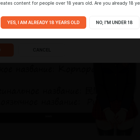
eates content for people over 18 years old. Are you already 18 ye
YES, I AM ALREADY 18 YEARS OLD
NO, I'M UNDER 18
D
CANCEL