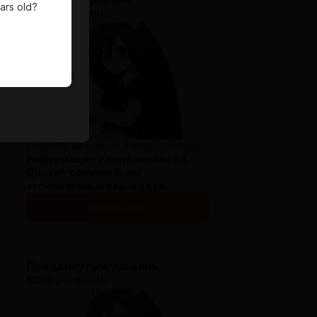
ars old?
$6.4 per month
0
/
200
Спасибо за чаевые, Госюдзин-сама.
Информация о ходе перевода
.
Доступ к скачиванию
эксклюзивных переводов
SUBSCRIBE
Продвинутый уровень
$12.8 per month