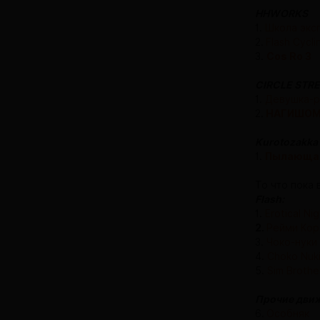
HHWORKS
1.
Школа экс
2.
Flash Cyc
3.
Cos Ro 3
CIRCLE STR
1.
Девушка-р
2.
НАГИШО
Kurotozakka
1.
Пылающая
То что пока 
Flash:
1.
Erotical Ni
2.
Рейми Кор
3.
Чоко-нуки
4.
Choko Nuki
5.
Sim Brothe
Прочие дви
6.
Особняк