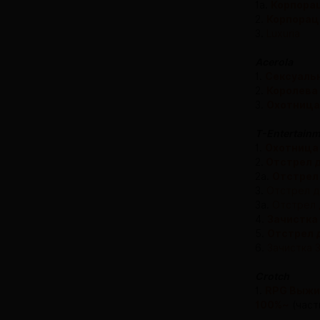
1а.
Корпора
2.
Корпорац
3.
Luxuria
Acerola
1.
Сексуаль
2.
Королева
3.
Охотница
T-Entertain
1.
Охотница 
2.
Отстрел д
2a.
Отстрел 
3.
Отстрел д
3a.
Отстрел 
4.
Зачистка
5.
Отстрел 
6.
Зачистка 
Crotch
1.
RPG Выжи
100%~
(част