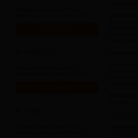
Полный спи
Полный рабочий день (~8 ч.)
перевода Demon Queen Melissa.
Отказ от о
Дорогие дру
Все выложен
DONATE
Обо всех баг
их авторам!
$0
of
$65
raised
Напоминалка
Для запуска 
Полный рабочий день (~8 ч.)
Game.exe
до
перевода Brave Alchemist Coletta.
японскую ло
На данный м
DONATE
RPG Maker
(
Ссылка
$0
of
$65
raised
Выборка бес
Эксклюзив (
Полный рабочий день (~8 ч.)
перевода Traisure Hunter Claire.
1.
Отстрел д