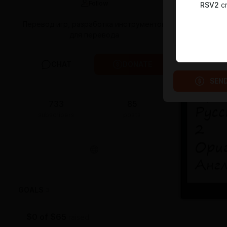
Follow
RSV2
cr
Перевод игр, разработка инструментов
для перевода
CHAT
DONATE
SEN
733
85
subscribers
posts
GOALS
3
$0
of
$65
raised