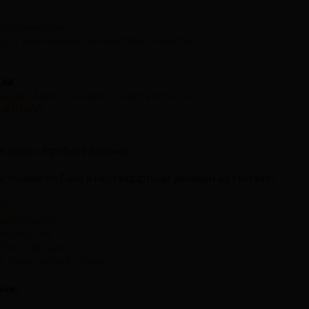
гибиционизма
ling ~Приключения велоэксгибиционистки~
EAK
ыцарь Айри и лабиринт домогательств
М☆ПЛЮС
 Ариес
(пробная версия)
вспомнил по Flash и нестандартным движкам на хентаче:
ghts
олева ринга
 Амако-чан!
 Bikini Handjob!
l: Жизнь одной "ойран"
жки: