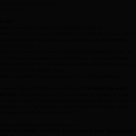
апочка против Белоснежки
ель рабынь
ак FAQ
вания с Хентача скорее всего потребуется VPN.
ания, даже если игра опубликована на Steam на инглише, я всё
юсь переводить её с японского оригинала (не удивляйтесь
д с японского").
том, что с лунного их зачастую переводят примерно такие же
и я. Перевод с английского японской игры - это испорченный
второй итерации. Часть смысла искажена или потеряна, часть
а под носителей твоего языка.
люзивом понимаются завершённые, но неопубликованные
я чью-то фразу об игрушках Acerola -
эти переводы ждут
упателя
. Они останутся доступными лишь по подписке, пока
я затраты, либо, пока другие переводчики не выложат аналоги
водов в сеть. Так случалось уже в общем-то не раз, такие
мечены тегом "
существует аналог
".
вижков, имел дело и могу работать с:
X/VX Ace/MV/MZ, Wolf RPG, Smile Game Builder, Macromedia