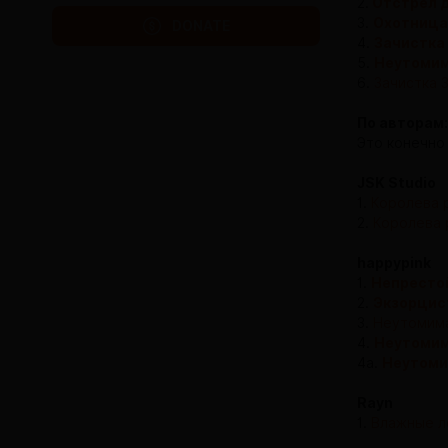
2.
Отстрел д
3.
Охотница 
DONATE
4.
Зачистка
5.
Неутомим
6.
Зачистка 
По авторам:
Это конечно 
JSK Studio
1.
Королева 
2.
Королева 
happypink
1.
Непресто
2.
Экзорцис
3.
Неутомима
4.
Неутомим
4а.
Неутоми
Rayn
1.
Влажные л