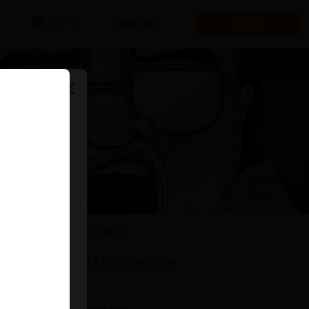
EN
SIGN UP
LOG IN
SUBSCRIPTION LEVELS
2
GIFT A SUBSCRIPTION
Optional
Обычный уровень