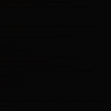
ция Справедливость
(пробная версия)
ия Справедливость 2 Тур-представительница.
ные похождения алспермички Колетты
(частичный)
 демонов Мелисса
(частичный)
 за сокровищами Клэр
(пробная версия)
ment-P
за головами 3
ухов: Особняк (Ghost House Gunsweeping)
духов: Особняк (пробник)
ухов: Городок (Ghost Town Gunsweeping)
духов: Городок (Ghost Town Gunsweeping)
(пробник)
 Зоны зомби
духов: Замок
Зоны смерти
валка на необитаемом острове ~Первобытная жизнь на
ичный)