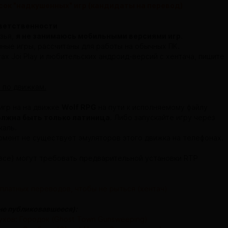
сок "надкушенных" игр (кандидаты на перевод)
тветственности
зья,
я не занимаюсь мобильными версиями игр
.
ные игры, рассчитаны для работы на обычных ПК.
ах Joi Play и любительских андроид-версий с хентача, пишите
 по движкам.
игр на на движке
Wolf RPG
на пути к исполняемому файлу
лжна быть только латиница
. Либо запускайте игру через
каль.
омент не существует эмуляторов этого движка на телефонах.
все) могут требовать предварительной установки RTP
платных переводов, чтобы не рыться (хентач)
не публиковавшееся):
ухов: Городок (Ghost Town Gunsweeping)