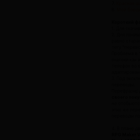
7.
Красная ш
8.
Мой борд
Короткий ф
1. Для скачи
2. Для поним
равно стара
тегу "перево
Проблема в 
знатоки как 
телефон во 
адаптирован
3. Под экск
переводы.
Перефразиру
своего пок
не отобьютс
этих же пере
переводы по
4. В плане д
RPG Maker V