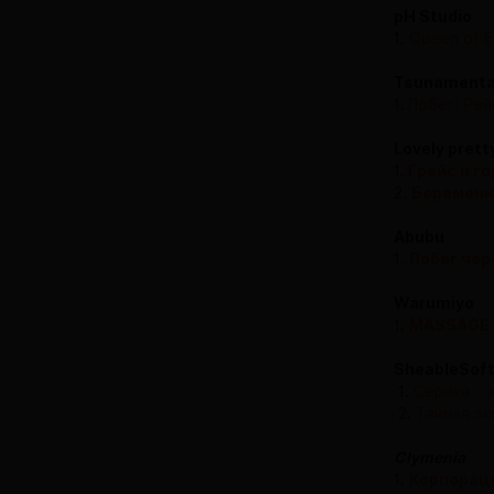
pH Studio
1.
Queen of E
Tsunamenta
1.
Побег! Ре
Lovely pretty
1.
Грейс и г
2.
Беременн
Abubu
1.
Побег чер
Warumiyo
1.
MASSAGE 
SheableSof
1.
Серика - 
2.
Тайная эк
Clymenia
1.
Корпорац