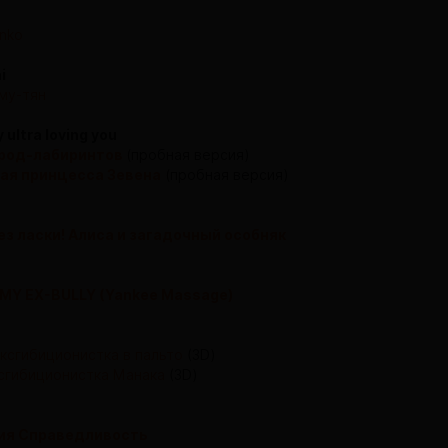
nko
i
йму-тян
 ultra loving you
ород-лабиринтов
(пробная версия)
ая принцесса Зевена
(пробная версия)
ез ласки! Алиса и загадочный особняк
MY EX-BULLY (Yankee Massage)
t
эксгибиционистка в пальто
(3D)
сгибиционистка Манака
(3D)
ия Справедливость