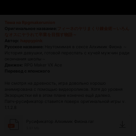
Тема на Rpgmakerunion
Оригинальное название:
フィーネのヤリまくり錬金術～いろん
なオスにヤラれて卒業を目指す物語～
Автор:
happypink
Русское название:
Неутомимая в сексе Алхимик Фиона ～
История девушки, готовой переспать с кучей мужчин ради
окончания школы～
Движок:
RPG Maker VX Ace
Перевод с японского
Не смотря на древность, игра довольно хорошо
анимирована с помощью видеороликов. Хотя до уровня
Экзорцистки ей в этом плане конечно ещё далеко.
Патч-русификатор ставится поверх оригинальной игры v.
1.1.2.8
Русификатор Алхимик Фиона.rar
rar
3.97 Mb