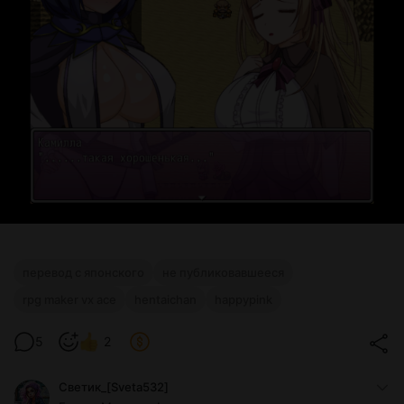
перевод с японского
не публиковавшееся
rpg maker vx ace
hentaichan
happypink
5
2
Светик_[Sveta532]