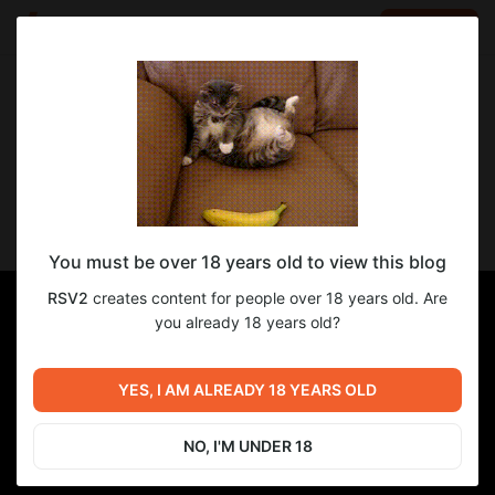
LOG IN
EN
Go to blog
RSV2
Mar 11 2025 03:17
SUBSCRIBE
Неутомимая в сексе Алхимик Фиона
You must be over 18 years old to view this blog
RSV2
creates content for people over 18 years old. Are
you already 18 years old?
YES, I AM ALREADY 18 YEARS OLD
NO, I'M UNDER 18