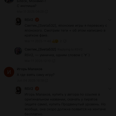
Блеск, Монами~!
C инглиша?
Mar 11 2025 06:28
RSV2
Светик_[Sveta532], японские игры я перевожу с
японского. Смотрим теги + об этом написано в
кратком факе.
Mar 11 2025 11:48
2
Светик_[Sveta532]
Replying to
RSV2
RSV2, — умничка, одним словом (´∀`)
Mar 11 2025 12:10
Игорь Малахов
А где взять саму игру?
Jun 04 2025 16:18
RSV2
Игорь Малахов, купить у автора по ссылке в
оригинальном названии, скачать у пиратов
(ищите сами), купить Продвинутый уровень. Но
вообще, она скоро должна появится на хентаче
бесплатно.