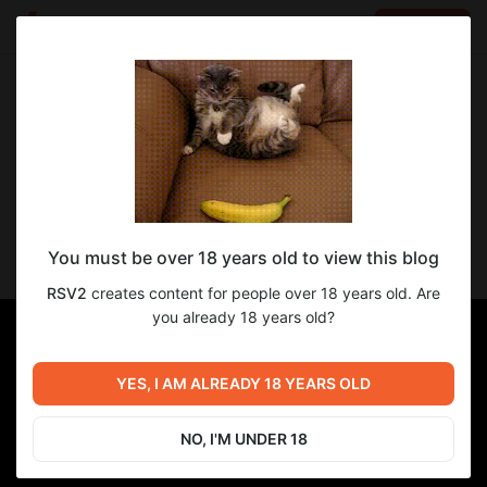
LOG IN
EN
Go to blog
RSV2
Oct 05 2024 08:19
SUBSCRIBE
Грейс и город-лабиринтов
You must be over 18 years old to view this blog
Ознакомительный перевод для подписчиков
RSV2
creates content for people over 18 years old. Are
you already 18 years old?
YES, I AM ALREADY 18 YEARS OLD
NO, I'M UNDER 18