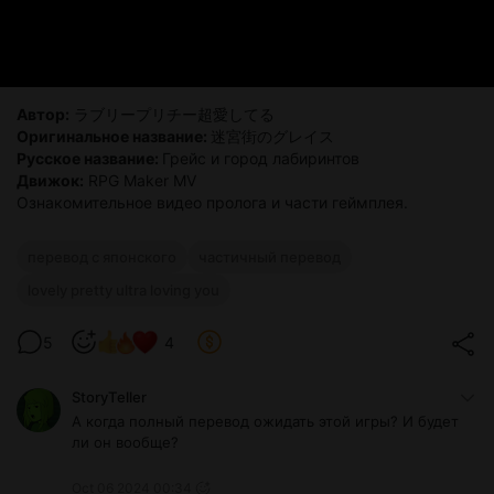
Автор:
ラブリープリチー超愛してる
Оригинальное название:
迷宮街のグレイス
Русское название:
Грейс и город лабиринтов
Движок:
RPG Maker MV
Ознакомительное видео пролога и части геймплея.
перевод с японского
частичный перевод
lovely pretty ultra loving you
5
4
StoryTeller
А когда полный перевод ожидать этой игры? И будет
ли он вообще?
Oct 06 2024 00:34