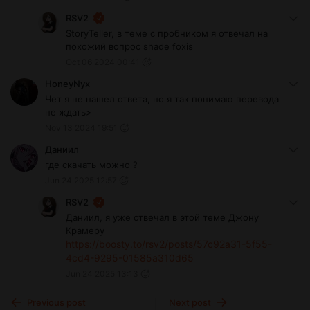
RSV2
StoryTeller, в теме с пробником я отвечал на
похожий вопрос shade foxis
Oct 06 2024 00:41
HoneyNyx
Чет я не нашел ответа, но я так понимаю перевода
не ждать>
Nov 13 2024 19:51
Даниил
где скачать можно ?
Jun 24 2025 12:57
RSV2
Даниил, я уже отвечал в этой теме Джону
Крамеру
https://boosty.to/rsv2/posts/57c92a31-5f55-
4cd4-9295-01585a310d65
Jun 24 2025 13:13
Previous post
Next post