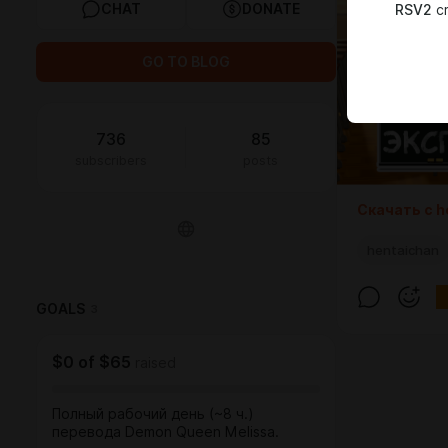
CHAT
DONATE
RSV2
cr
GO TO BLOG
736
85
subscribers
posts
Скачать с h
hentaichan
GOALS
3
$0
of
$65
raised
Полный рабочий день (~8 ч.)
перевода Demon Queen Melissa.