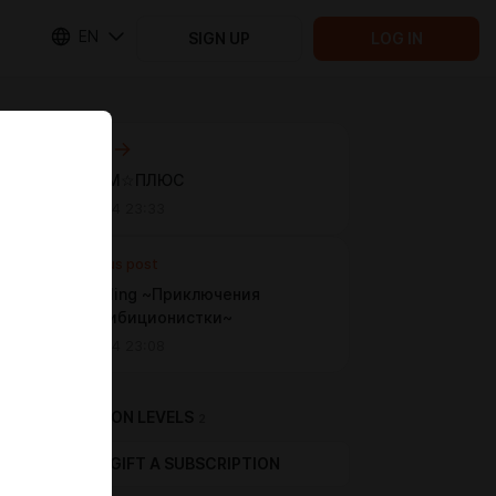
EN
SIGN UP
LOG IN
Next post
НАГИШОМ☆ПЛЮС
Jun 21 2024 23:33
Previous post
Flash Cycling ~Приключения
велоэксгибиционистки~
Jun 21 2024 23:08
SUBSCRIPTION LEVELS
2
GIFT A SUBSCRIPTION