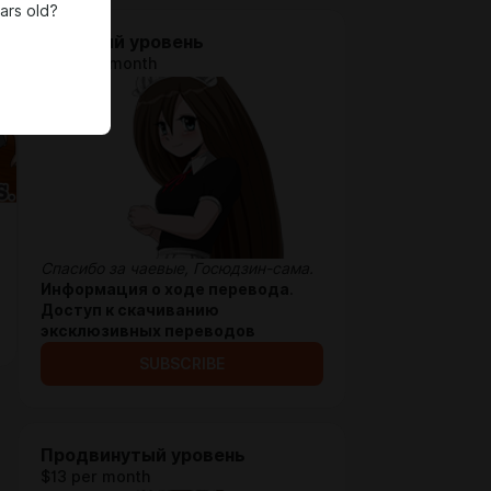
ars old?
Обычный уровень
$6.5 per month
Спасибо за чаевые, Госюдзин-сама.
Информация о ходе перевода
.
Доступ к скачиванию
эксклюзивных переводов
SUBSCRIBE
Продвинутый уровень
$13 per month