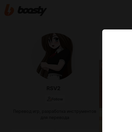
Jun 21 2024 2
Школа 
RSV2
Follow
Перевод игр, разработка инструментов
для перевода