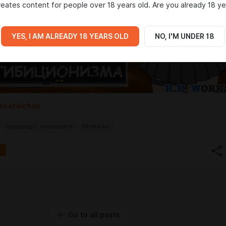
eates content for people over 18 years old. Are you already 18 ye
YES, I AM ALREADY 18 YEARS OLD
NO, I'M UNDER 18
enataichan
перевод с японского
hhworks
Go to all posts