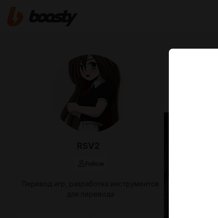
Sep 13 2024 1
Грейс 
(ознак
RSV2
Follow
Перевод игр, разработка инструментов
для перевода