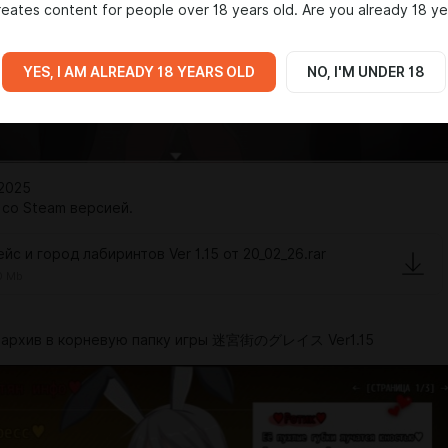
eates content for people over 18 years old. Are you already 18 ye
YES, I AM ALREADY 18 YEARS OLD
NO, I'M UNDER 18
/2025
со Steam версией.
ейс и город лабиринтов Ver 1.15 от 20_02_26.rar
0 Mb
ь архив в корневую папку игры 迷宮街のグレイス Ver1.15