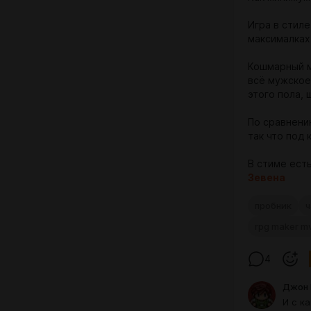
Игра в стиле
максималках
Кошмарный м
всё мужское
этого пола,
По сравнению
так что под
В стиме ест
Зевена
пробник
ч
rpg maker m
4
Джон 
И с к