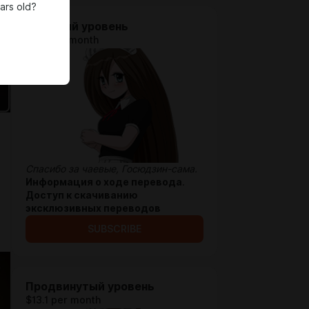
ars old?
Обычный уровень
$6.6 per month
Спасибо за чаевые, Госюдзин-сама.
Информация о ходе перевода
.
Доступ к скачиванию
эксклюзивных переводов
SUBSCRIBE
Продвинутый уровень
$13.1 per month