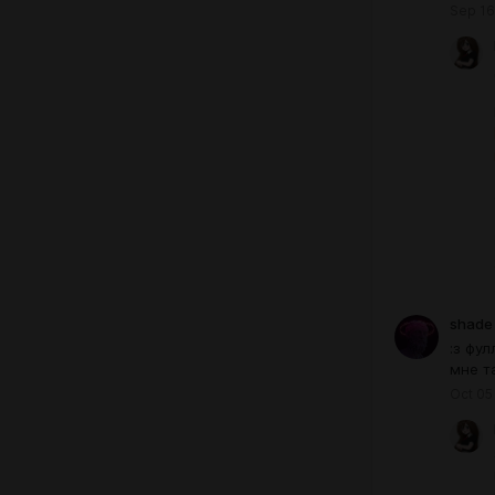
Sep 16
shade 
:з фу
мне т
Oct 05