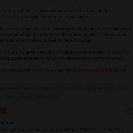
 "члены одного кружка" или история Лиз и башни на
. С Live2D и безумным количеством текста.
ир, в котором по какой-то причине кончились все женщины, а
 население скачет вокруг единственной представительницы
 шаг за шагом превращая её в спермосортир.
 с Лиз и башней - это просто квинтэссенция такого типа игр,
 конец даже начинает напрягать своей сверх-затянутостью.
ь похожая игра от этого же автора
Беременная принцесса
астичный перевод
перевод с японского
не публиковавшееся
v
lovely pretty ultra loving you
Крамер
акого сайта я должен сначала скачать 迷宮街のグレイス Ver1.15 ?