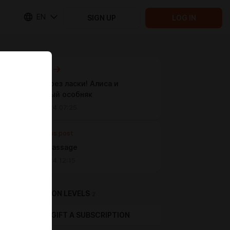
EN
SIGN UP
LOG IN
Next post
Побег через ласки! Алиса и
загадочный особняк
Oct 05 2024 07:25
Previous post
Yankee Massage
Sep 13 2024 12:15
SUBSCRIPTION LEVELS
2
GIFT A SUBSCRIPTION