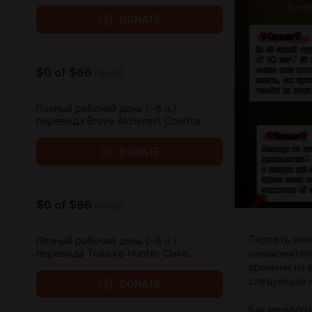
DONATE
$0
of
$66
raised
Полный рабочий день (~8 ч.)
перевода Brave Alchemist Coletta.
DONATE
$0
of
$66
raised
Терпеть нен
Полный рабочий день (~8 ч.)
ознакомител
перевода Traisure Hunter Claire.
времени на 
следующей 
DONATE
Как минимум