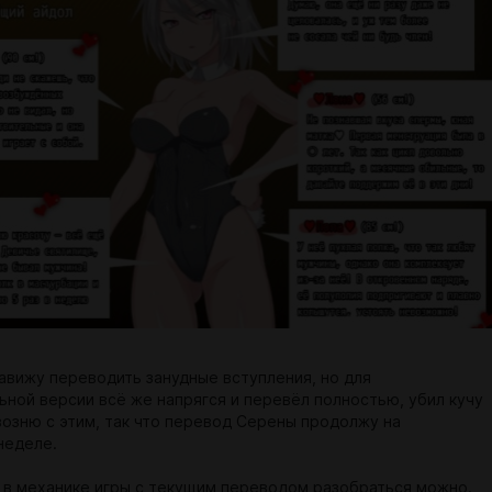
авижу переводить занудные вступления, но для
ьной версии всё же напрягся и перевёл полностью, убил кучу
возню с этим, так что перевод Серены продолжу на
неделе.
 в механике игры с текущим переводом разобраться можно.