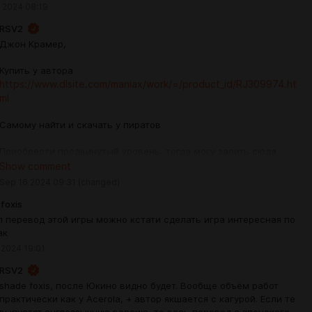
 2024 08:19
RSV2
Джон Крамер,
Купить у автора
https://www.dlsite.com/maniax/work/=/product_id/RJ309974.ht
ml
Самому найти и скачать у пиратов
Приобрести продвинутый уровень, тогда могу залить сюда
версию (без патчей и поиска исходников по сети) в ссылки
Show comment
продвинутого уровня.
Sep 16 2024 09:31
(changed)
foxis
лл перевод этой игры можно кстати сделать игра интересная по
ак
 2024 19:01
RSV2
shade foxis, после Юкино видно будет. Вообще объём работ
практически как у Acerola, + автор якшается с кагурой. Если те
выпустят англоязычную версию, то весь перевод с японского