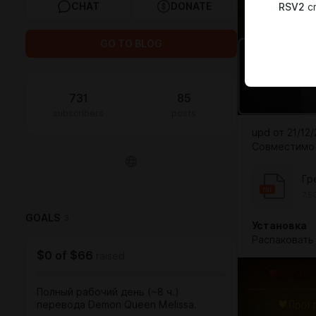
CHAT
DONATE
RSV2
cr
GO TO BLOG
731
85
subscribers
posts
upd от 21/12
Совместимо 
Гр
rar
7.5
GOALS
3
Установка
Распаковат
$0
of
$66
raised
Полный рабочий день (~8 ч.)
перевода Demon Queen Melissa.