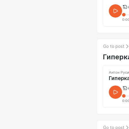
0:0
Go to post
Гиперк
Антон Рус
Гиперка
0:0
Go to post