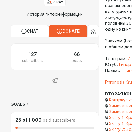
Follow
возникновен
культурных 
История гиперинформации
контркульту
половины 20
одну из книг.
CHAT
DONATE
Значком 🔒 
в общем дос
127
66
Телеграм:
И
subscribers
posts
Ютуб:
Гипер
Подкаст:
Гип
Phronesis Kr
ВТОРАЯ КО
🔒
Контркульт
GOALS
1
🔒
Химически
🔒
Химически
🔒
Skiffy
1: Кр
25
of
1 000
paid subscribers
🔒
Skiffy
1: Кр
🔒
Skiffy 2: З