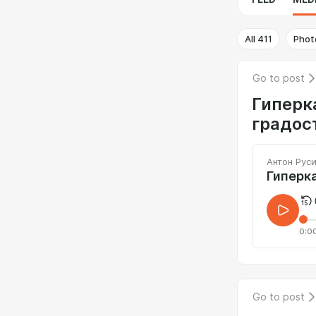
All
411
Phot
Go to post
Гиперк
градос
Антон Рус
0:0
Go to post