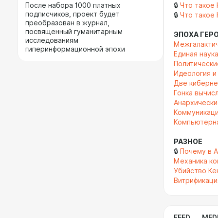
После набора 1000 платных
🔒
Что такое 
подписчиков, проект будет
🔒
Что такое 
преобразован в журнал,
посвященный гуманитарным
ЭПОХА ГЕР
исследованиям
Межгалактич
гиперинформационной эпохи
Единая наук
Политически
Идеология и
Две киберне
Гонка вычис
Анархически
Коммуникаци
Компьютерна
РАЗНОЕ
🔒
Почему в 
Механика ко
Убийство Ке
Витрификаци
FEED
MED