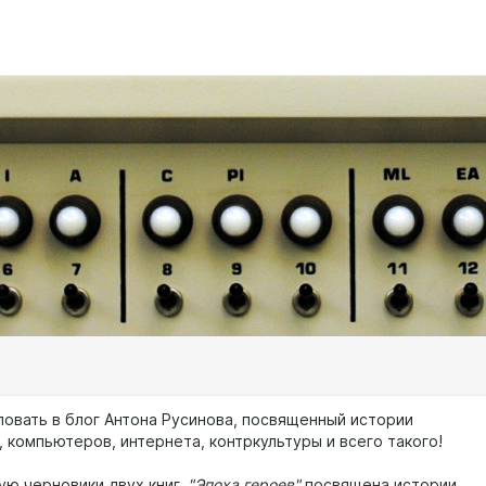
овать в блог Антона Русинова, посвященный истории
 компьютеров, интернета, контркультуры и всего такого!
ую черновики двух книг.
"Эпоха героев"
посвящена истории