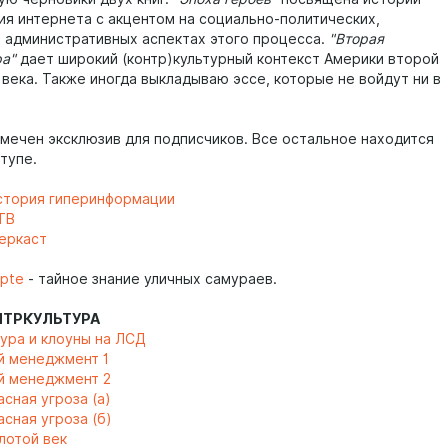
ия интернета с акцентом на социально-политических,
и административных аспектах этого процесса.
"Вторая
ра"
дает широкий (контр)культурный контекст Америки второй
 века. Также иногда выкладываю эссе, которые не войдут ни в
отмечен эксклюзив для подписчиков. Все остальное находится
тупе.
стория гиперинформации
ТВ
еркаст
upte
- тайное знание уличных самураев.
НТРКУЛЬТУРА
ура и клоуны на ЛСД
й менеджмент 1
й менеджмент 2
асная угроза (а)
асная угроза (б)
олотой век