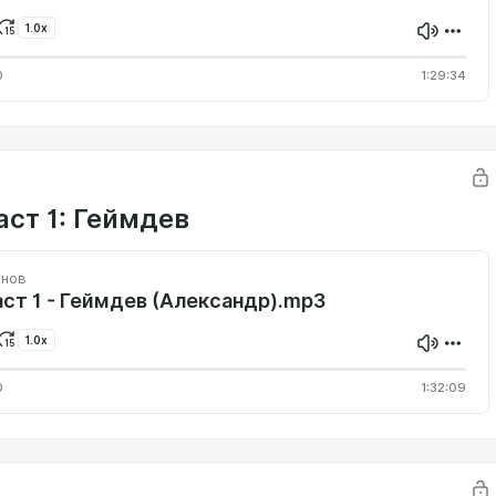
1.0x
0
1:29:34
аст 1: Геймдев
инов
ст 1 - Геймдев (Александр).mp3
1.0x
0
1:32:09