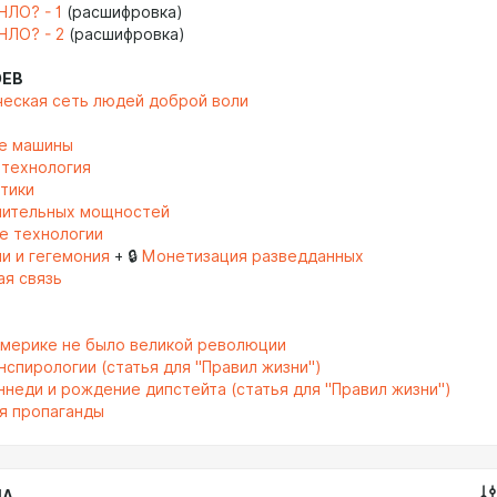
НЛО? - 1
(расшифровка)
НЛО? - 2
(расшифровка)
ОЕВ
еская сеть людей доброй воли
а
е машины
 технология
тики
лительных мощностей
е технологии
и и гегемония
+ 🔒
Монетизация разведданных
я связь
Америке не было великой революции
нспирологии (статья для "Правил жизни")
ннеди и рождение дипстейта (статья для "Правил жизни")
я пропаганды
IA