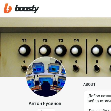
ABOUT
Добро пожал
кибернетики,
Антон Русинов
Тут я публик