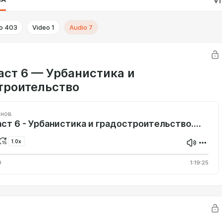
o
403
Video
1
Audio
7
аст 6 — Урбанистика и
троительство
инов
Гиперкаст 6 - Урбанистика и градостроительство.mp3
1.0x
0
1:19:25