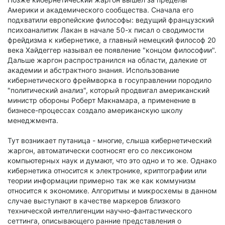
Америки и академического сообщества. Сначала его
подхватили европейские философы: ведущий французский
психоаналитик Лакан в начале 50-х писал о сводимости
фрейдизма к кибернетике, а главный немецкий философ 20
века Хайдеггер называл ее появление "концом философии".
Дальше жаргон распространился на области, далекие от
академии и абстрактного знания. Использование
кибернетического фреймворка в госуправлении породило
"политический анализ", который продвигал американский
министр обороны Роберт Макнамара, а применение в
бизнесе-процессах создало американскую школу
менеджмента.
Тут возникает путаница - многие, слыша кибернетический
жаргон, автоматически соотносят его со лексиконом
компьютерных наук и думают, что это одно и то же. Однако
кибернетика относится к электронике, криптографии или
теории информации примерно так же как коммунизм
относится к экономике. Алгоритмы и микросхемы в данном
случае выступают в качестве маркеров близкого
технической интеллигенции научно-фантастического
сеттинга, описывающего ранние представления о