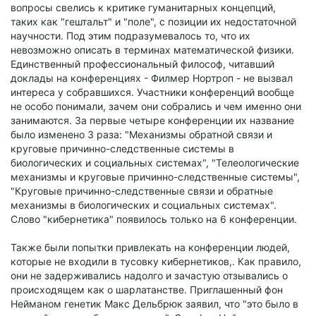
вопросы свелись к критике гуманитарных концепций,
таких как "гештальт" и "поле", с позиции их недостаточной
научности. Под этим подразумевалось то, что их
невозможно описать в терминах математической физики.
Единственный профессиональный философ, читавший
доклады на конференциях - Филмер Нортроп - не вызвал
интереса у собравшихся. Участники конференций вообще
не особо понимали, зачем они собрались и чем именно они
занимаются. За первые четыре конференции их название
было изменено 3 раза: "Механизмы обратной связи и
круговые причинно-следственные системы в
биологических и социальных системах", "Телеологические
механизмы и круговые причинно-следственные системы",
"Круговые причинно-следственные связи и обратные
механизмы в биологических и социальных системах".
Слово "кибернетика" появилось только на 6 конференции.
Также были попытки привлекать на конференции людей,
которые не входили в тусовку кибернетиков,. Как правило,
они не задерживались надолго и зачастую отзывались о
происходящем как о шарлатанстве. Приглашенный фон
Нейманом генетик Макс Дельбрюк заявил, что "это было в