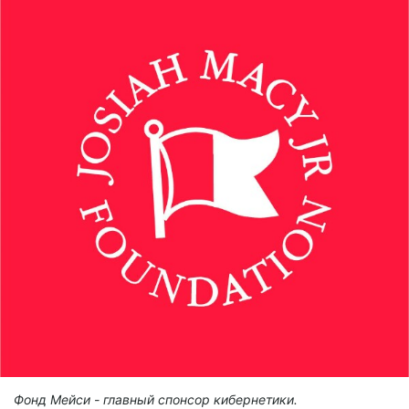
Фонд Мейси - главный спонсор кибернетики.