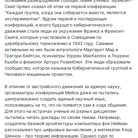
большими разнородными сообществами ученых. Фремонт-
Смит прямо сказал об этом на первой конференции:
"Каждая группа, когда она собирается вместе, является
экспериментом". Ядром первой и последующих
конференций, и всего будущего кибернетического
движения стали люди из окружения Франка и Фремонт-
Смита, которые участвовали в Совещании по
церебральному торможению в 1942 году. Самими
активными из них были антропологи Маргарет Мид и
Грегори Бейтсон, психиатры Уоррен МакКаллох и Лоуренс
Кьюби и физиолог Артуро Розенблют. Эти люди образовали
сообщество, которое называли Кибернетической группой и
Человеко-машинным проектом.
В отличие от австрийского движения за единую науку,
организаторы конференций Мейси даже не пытались
централизовано создать единый научный язык,
положившись на то, что он появится сам в ходе общения.
Для этого на встречах ученые из разных дисциплин
пытались читать доклады по своим темам. Например,
создатель базовой архитектуры компьютера фон Нейман
рассказывал про цифровые вычисления, а математик Клод
Шеннон - про теорию информации. Однако судя по