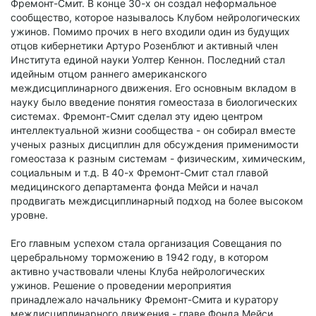
Фремонт-Смит. В конце 30-х он создал неформальное
сообщество, которое называлось Клубом нейрологических
ужинов. Помимо прочих в него входили один из будущих
отцов кибернетики Артуро Розенблют и активный член
Института единой науки Уолтер Кеннон. Последний стал
идейным отцом раннего американского
междисциплинарного движения. Его основным вкладом в
науку было введение понятия гомеостаза в биологических
системах. Фремонт-Смит сделал эту идею центром
интеллектуальной жизни сообщества - он собирал вместе
ученых разных дисциплин для обсуждения применимости
гомеостаза к разным системам - физическим, химическим,
социальным и т.д. В 40-х Фремонт-Смит стал главой
медицинского департамента фонда Мейси и начал
продвигать междисциплинарный подход на более высоком
уровне.
Его главным успехом стала организация Совещания по
церебральному торможению в 1942 году, в котором
активно участвовали члены Клуба нейрологических
ужинов. Решение о проведении мероприятия
принадлежало начальнику Фремонт-Смита и куратору
междисциплинарного движения - главе Фонда Мейси