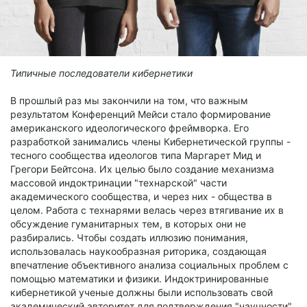
Типичные последователи кибернетики
В прошлый раз мы закончили на том, что важным
результатом Конференций Мейси стало формирование
американского идеологического фреймворка. Его
разработкой занимались члены Кибернетической группы -
тесного сообщества идеологов типа Маргарет Мид и
Грегори Бейтсона. Их целью было создание механизма
массовой индоктринации "технарской" части
академического сообщества, и через них - общества в
целом. Работа с технарями велась через втягивание их в
обсуждение гуманитарных тем, в которых они не
разбирались. Чтобы создать иллюзию понимания,
использовалась наукообразная риторика, создающая
впечатление объективного анализа социальных проблем с
помощью математики и физики. Индоктринированные
кибернетикой ученые должны были использовать свой
академический авторитет для подтверждения "научности"