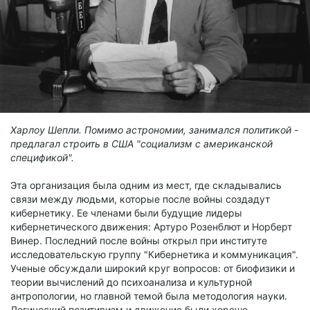
Харлоу Шепли. Помимо астрономии, занимался политикой -
предлагал строить в США "социализм с американской
спецификой".
Эта организация была одним из мест, где складывались
связи между людьми, которые после войны создадут
кибернетику. Ее членами были будущие лидеры
кибернетического движения: Артуро Розенблют и Норберт
Винер. Последний после войны открыл при институте
исследовательскую группу "Кибернетика и коммуникация".
Ученые обсуждали широкий круг вопросов: от биофизики и
теории вычислений до психоанализа и культурной
антропологии, но главной темой была методология науки.
Логический позитивизм и движение были хорошо