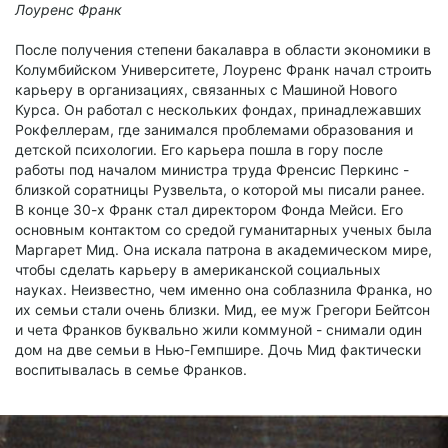
Лоуренс Франк
После получения степени бакалавра в области экономики в
Колумбийском Университете, Лоуренс Франк начал строить
карьеру в организациях, связанных с Машиной Нового
Курса. Он работал с нескольких фондах, принадлежавших
Рокфеллерам, где занимался проблемами образования и
детской психологии. Его карьера пошла в гору после
работы под началом министра труда Френсис Перкинс -
близкой соратницы Рузвельта, о которой мы писали ранее.
В конце 30-х Франк стал директором Фонда Мейси. Его
основным контактом со средой гуманитарных ученых была
Маргарет Мид. Она искала патрона в академическом мире,
чтобы сделать карьеру в американской социальных
науках. Неизвестно, чем именно она соблазнила Франка, но
их семьи стали очень близки. Мид, ее муж Грегори Бейтсон
и чета Франков буквально жили коммуной - снимали один
дом на две семьи в Нью-Гемпшире. Дочь Мид фактически
воспитывалась в семье Франков.