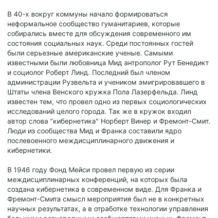
В 40-х вокруг коммуны начало формироваться
неформальное сообщество гуманитариев, которые
собирались вместе для обсуждения современного им
состояния социальных наук. Среди постоянных гостей
были серьезные американские ученые. Самыми
известными были любовница Мид антрополог Рут Бенедикт
и социолог Роберт Линд. Последний был членом
администрации Рузвельта и учеником эмигрировавшего в
Штаты члена Венского кружка Пола Лазерфельда. Линд
известен тем, что провел одно из первых социологических
исследований целого города. Так же в кружок входил
автор слова "кибернетика" Норберт Винер и Фремонт-Смит.
Люди из сообщества Мид и Франка составили ядро
послевоенного междисциплинарного движения и
кибернетики.
В 1946 году Фонд Мейси провел первую из серии
междисциплинарных конференций, на которых была
создана кибернетика в современном виде. Для Франка и
Фремонт-Смита смысл мероприятия был не в конкретных
научных результатах, а в отработке технологии управления