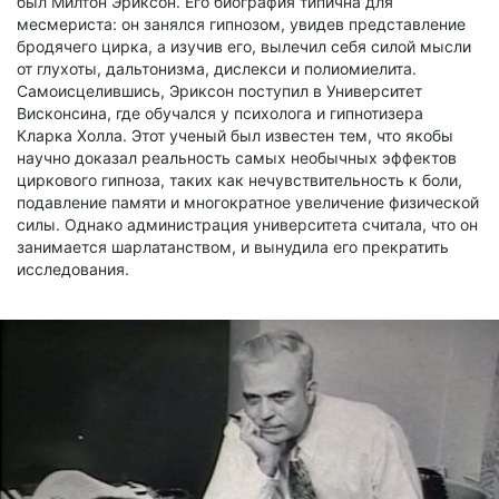
был Милтон Эриксон. Его биография типична для
месмериста: он занялся гипнозом, увидев представление
бродячего цирка, а изучив его, вылечил себя силой мысли
от глухоты, дальтонизма, дислекси и полиомиелита.
Самоисцелившись, Эриксон поступил в Университет
Висконсина, где обучался у психолога и гипнотизера
Кларка Холла. Этот ученый был известен тем, что якобы
научно доказал реальность самых необычных эффектов
циркового гипноза, таких как нечувствительность к боли,
подавление памяти и многократное увеличение физической
силы. Однако администрация университета считала, что он
занимается шарлатанством, и вынудила его прекратить
исследования.