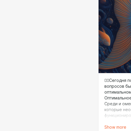
продуктом и
умеренном к
Сыр являетс
➖высококаче
сыра в завис
👨‍⚕️Сегодн
вопросов бы
оптимальном
Оптимальное
Среди и оме
которые нео
функциониро
роль в восп
Show more
📈Только ли