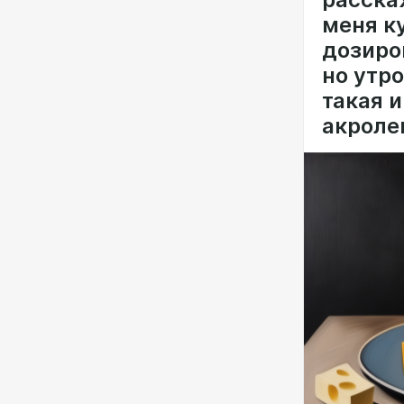
меня ку
дозиро
но утро
такая 
акролеи