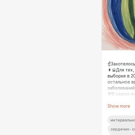
☝️Захотелос
👩‍💻Для тех
выборке в 20
остальное в
заболеваний 
💬В самом же
сопутствующ
Show more
107%, а у л
голодания.
👨‍⚕️Мы нашл
интервальн
подробносте
сердечно- с
❗️Но уже из