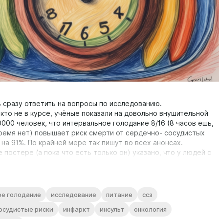
ь сразу ответить на вопросы по исследованию.
, кто не в курсе, учёные показали на довольно внушительной
000 человек, что интервальное голодание 8/16 (8 часов ешь,
ремя нет) повышает риск смерти от сердечно- сосудистых
на 91%. По крайней мере так пишут во всех анонсах.
 постере (а пока что есть только он) указано, что у людей с
ей сердечно- сосудистой патологией риск повышается на
юдей с онкологией на 204% с той же схемой интервального
и пока только постер на эту тему, то есть в нём нет многих
ое голодание
исследование
питание
ссз
й исследования.
осудистые риски
инфаркт
инсульт
онкология
 постера видно, что группы были неоднородные по расовому