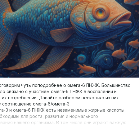
 подходит для здорового питания при употреблении в
оличестве.
я богатым источником:
ственного животного белка (в основном казеина). В 100 г
имости от сорта в среднем содержится 22-29 г белка;
я поговорим чуть поподробнее о омега-6 ПНЖК. Большинство
ло связано с участием омега-6 ПНЖК в воспалении и
 их потреблении. Давайте разберем несколько из них.
 соотношение омега-6/омега-3
га-3 и омега-6 ПНЖК есть незаменимые жирные кислоты,
бходимы для роста, развития и нормального
вания нашего организма. В том числе они играют важную
алительных процессах 🔥и иммунных реакциях.
нолевая кислота (ЛК) и производная от нее арахидоновая