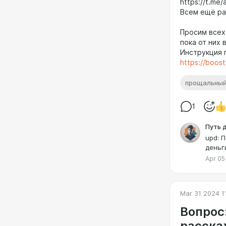
https://t.me
Всем ещё ра
Просим всех
пока от них 
Инструкция п
https://boos
прощальный
1
Путь 
upd: 
деньг
Apr 05
Mar 31 2024 1
Вопрос:
расскаж