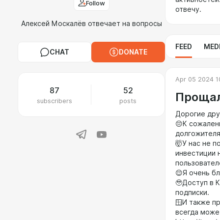
Follow
отвечу.
Алексей Москалёв отвечает на вопросы
FEED
MED
CHAT
DONATE
Apr 05 2024 1
87
52
Прощал
subscribers
posts
Дорогие дру
😔К сожален
долгожителя
🤯У нас не п
инвестиции 
пользовател
😌Я очень б
🥹Доступ в 
подписки.
🪟И также п
всегда може