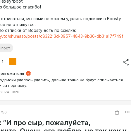
/alexeyfbbot
з большое спасибо!
 отписаться, мы сами не можем удалить подписки в Boosty
все не отпишутся.
о отписке от Boosty есть по ссылке:
ty.to/shumaso/posts/c832213d-3957-4843-9b36-db31a17f749f
 пост
1
долгожителя
Подписки удалось удалить, дальше точно не будут списываться
и за подписку.
 2024 10:20
1:56
 “И про сыр, пожалуйста,
ите. Очень его люблю, но так как у