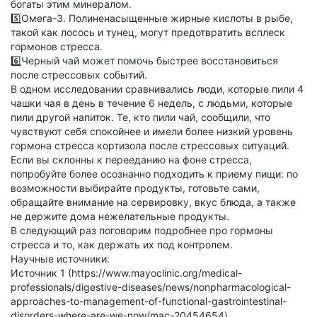
богаты этим минералом.
5️⃣Омега-3. Полиненасыщенные жирные кислоты в рыбе,
такой как лосось и тунец, могут предотвратить всплеск
гормонов стресса.
6️⃣Черный чай может помочь быстрее восстановиться
после стрессовых событий.
В одном исследовании сравнивались люди, которые пили 4
чашки чая в день в течение 6 недель, с людьми, которые
пили другой напиток. Те, кто пили чай, сообщили, что
чувствуют себя спокойнее и имели более низкий уровень
гормона стресса кортизола после стрессовых ситуаций.
Если вы склонны к перееданию на фоне стресса,
попробуйте более осознанно подходить к приему пищи: по
возможности выбирайте продукты, готовьте сами,
обращайте внимание на сервировку, вкус блюда, а также
не держите дома нежелательные продукты.
В следующий раз поговорим подробнее про гормоны
стресса и то, как держать их под контролем.
Научные источники:
Источник 1 (https://www.mayoclinic.org/medical-
professionals/digestive-diseases/news/nonpharmacological-
approaches-to-management-of-functional-gastrointestinal-
disorders-where-are-we-now/mac-20454654)