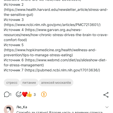
Источник 2
(https://www.health.harvard.edu/newsletter_article/stress-and-
the-sensitive-gut)
Источник 3
(https://www.ncbi.nlm.nih.gov/pmc/articles/PMC7213601/)
Источник 4 (https://www.garvan.org.au/news-
resources/news/how-chronic-stress-drives-the-brain-to-crave-
comfort-food)
Источник 5
(https://www.hopkinsmedicine.org/health/wellness-and-
prevention/tips-to-manage-stress-eating)
Источник 6 (https://www.webmd.com/diet/ss/slideshow-diet-
for-stress-management)
Источник 7 (https://pubmed.ncbi.nlm.nih.gov/17013636/)
стресс
питание
алексей москалёв
1
3
Лю_Ка
Спасибо за статью! Вторая часть о влиянии стресса