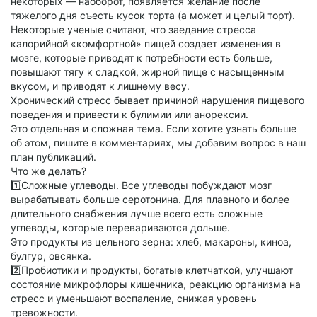
некоторых — наоборот, появляется желание после
тяжелого дня съесть кусок торта (а может и целый торт).
Некоторые ученые считают, что заедание стресса
калорийной «комфортной» пищей создает изменения в
мозге, которые приводят к потребности есть больше,
повышают тягу к сладкой, жирной пище с насыщенным
вкусом, и приводят к лишнему весу.
Хронический стресс бывает причиной нарушения пищевого
поведения и привести к булимии или анорексии.
Это отдельная и сложная тема. Если хотите узнать больше
об этом, пишите в комментариях, мы добавим вопрос в наш
план публикаций.
Что же делать?
1️⃣Сложные углеводы. Все углеводы побуждают мозг
вырабатывать больше серотонина. Для плавного и более
длительного снабжения лучше всего есть сложные
углеводы, которые перевариваются дольше.
Это продукты из цельного зерна: хлеб, макароны, киноа,
булгур, овсянка.
2️⃣Пробиотики и продукты, богатые клетчаткой, улучшают
состояние микрофлоры кишечника, реакцию организма на
стресс и уменьшают воспаление, снижая уровень
тревожности.