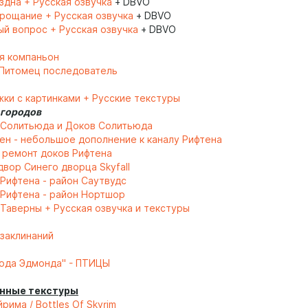
дна + Русская озвучка
+ DBVO
рощание + Русская озвучка
+ DBVO
й вопрос + Русская озвучка
+ DBVO
ея компаньон
 Питомец последователь
жки с картинками + Русские текстуры
 городов
Солитьюда и Доков Солитьюда
ен - небольшое дополнение к каналу
Рифтена
 ремонт доков Рифтена
вор Синего дворца Skyfall
Рифтена - район Саутвудс
Рифтена - район Нортшор
 Таверны + Русская озвучка и текстуры
 заклинаний
ода Эдмонда" - ПТИЦЫ
нные текстуры
рима / Bottles Of Skyrim