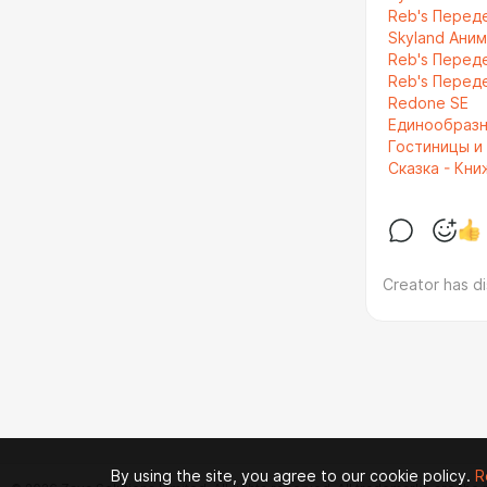
Reb's Переде
Skyland Ани
Reb's Переде
Reb's Переде
Redone SE
Единообразны
Гостиницы и
Сказка - Кни
Creator has d
By using the site, you agree to our cookie policy.
R