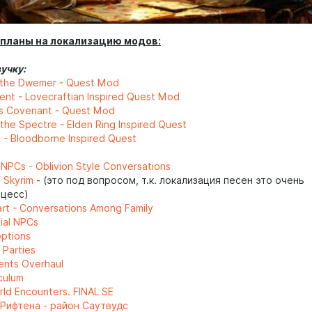
планы на локализацию модов:
учку:
 the Dwemer - Quest Mod
ent - Lovecraftian Inspired Quest Mod
s Covenant - Quest Mod
the Spectre - Elden Ring Inspired Quest
 - Bloodborne Inspired Quest
NPCs - Oblivion Style Conversations
 Skyrim
- (это под вопросом, т.к. локализация песен это очень
цесс)
rt - Conversations Among Family
ial NPCs
ptions
 Parties
nts Overhaul
culum
rld Encounters. FINAL SE
Рифтена - район Саутвудс