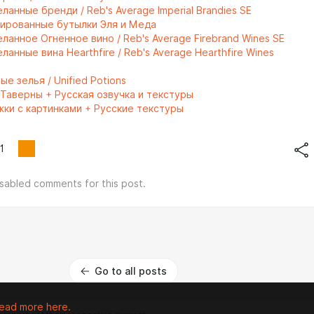
ланные бренди / Reb's Average Imperial Brandies SE
мированные бутылки Эля и Меда
ланное Огненное вино / Reb's Average Firebrand Wines SE
ланные вина Hearthfire / Reb's Average Hearthfire Wines
е зелья / Unified Potions
 Таверны + Русская озвучка и текстуры
жки с картинками + Русские текстуры
1
isabled comments for this post.
Go to all posts
ead more here.