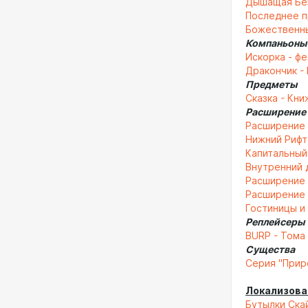
Дышащая Без
Последнее п
Божественны
Компаньоны
Искорка - ф
Дракончик -
Предметы
Сказка - Кни
Расширение
Расширение 
Нижний Рифт
Капитальный
Внутренний д
Расширение 
Расширение 
Гостиницы и
Реплейсеры
BURP - Тома
Существа
Серия "Прир
Локализова
Бутылки Скай