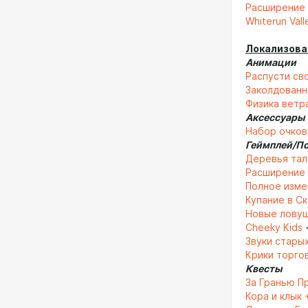
Расширение 
Whiterun Vall
Локализова
Анимации
Распусти св
Заколдованн
Физика ветр
Аксессуары
Набор очков
Геймплей/П
Деревья тал
Расширение 
Полное изме
Купание в С
Новые лову
Cheeky Kids
Звуки стары
Крики торго
Квесты
За Гранью П
Кора и клык 