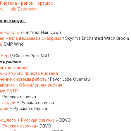
Рифтена - район Нортшор
ey - Hold Expansion
нные моды:
ои волосы
/ Let Your Hair Down
ая метла ведьмы из Скайрима
/ Skyrim's Enchanted Witch Broom
а
/ SMP Wind
 Вер.1
/ Glasses Pack Vol.1
огружение
антов гильдий
сиротского приюта Рифтена
нение системы работы
/ Favor Jobs Overhaul
кайриме - Обновленная версия
шки TNTR
+ Русская озвучка
х людей
+ Русская озвучка
вцев
+ Русская озвучка
рошлого + Русская озвучка
+ DBVO
+ Русская озвучка
+ DBVO