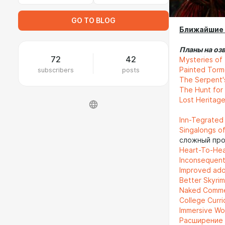
GO TO BLOG
Ближайшие 
Планы на озв
72
42
Mysteries of
Painted Torm
subscribers
posts
The Serpent'
The Hunt for 
Lost Heritage
Inn-Tegrated 
Singalongs of
сложный про
Heart-To-Hea
Inconsequent
Improved ado
Better Skyrim
Naked Comme
College Curri
Immersive Wo
Расширение 