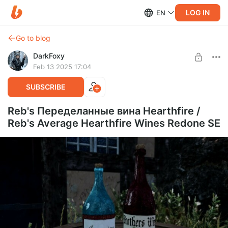
LOG IN
EN
Go to blog
DarkFoxy
Feb 13 2025 17:04
SUBSCRIBE
Reb's Переделанные вина Hearthfire /
Reb's Average Hearthfire Wines Redone SE