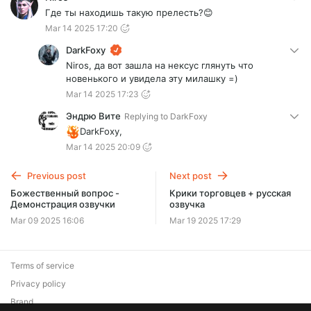
Где ты находишь такую прелесть?😊
Mar 14 2025 17:20
DarkFoxy
Niros, да вот зашла на нексус глянуть что
новенького и увидела эту милашку =)
Mar 14 2025 17:23
Эндрю Вите
Replying to
DarkFoxy
DarkFoxy,
Mar 14 2025 20:09
Previous post
Next post
Божественный вопрос -
Крики торговцев + русская
Демонстрация озвучки
озвучка
Mar 09 2025 16:06
Mar 19 2025 17:29
Terms of service
Privacy policy
Brand