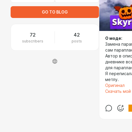
GO TO BLOG
72
42
О моде:
subscribers
posts
Замена парап
сам параплан
Автор в опис
дневнике все
для параплан
Я переписал
метлу.
Оригинал
Скачать мой