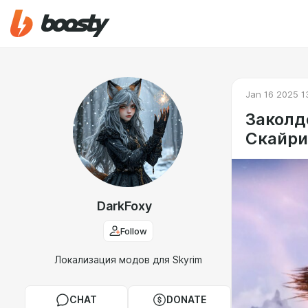
Jan 16 2025 1
Заколд
Скайр
DarkFoxy
Follow
Локализация модов для Skyrim
CHAT
DONATE