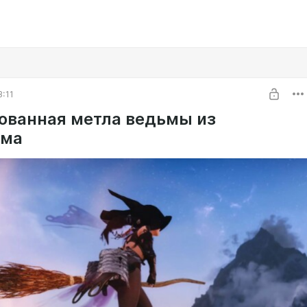
3:11
ованная метла ведьмы из
има