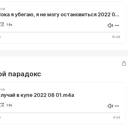
ova
Океан Пока я убегаю, я не могу остановиться 2022 08 21.m4a
1.0x
0
15:26
ой парадокс
ova
лучай в купе 2022 08 01.m4a
1.0x
0
4:24