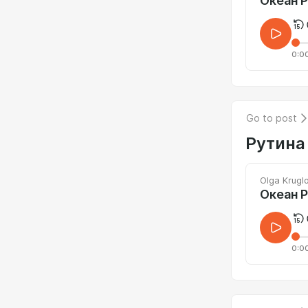
0:0
Go to post
Рутина
Olga Krugl
Океан Р
0:0