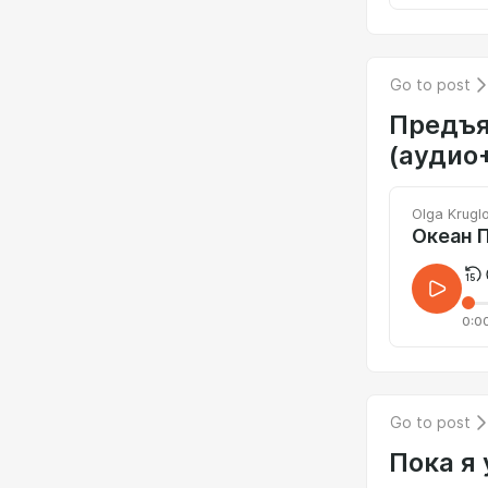
Go to post
Предъя
(аудио
Olga Krugl
Океан 
0:0
Go to post
Пока я 