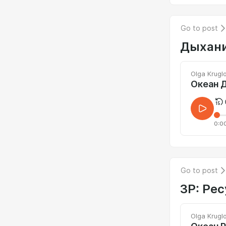
Go to post
Дыхани
Olga Krugl
Океан Д
0:0
Go to post
3Р: Рес
Olga Krugl