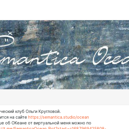
ческий клуб Ольги Кругловой.
ится на сайте
https://semantica.studio/ocean
ше об ОКеане от виртуальной меня можно по
s://t.me/SemanticaOcean_Bot?start=c1687969425808-