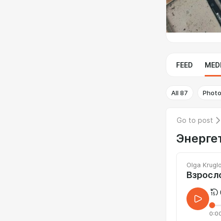
FEED
MED
All
87
Phot
Go to post
Энерге
Olga Krugl
Взросл
0:0