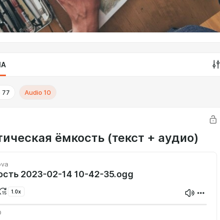
IA
o
77
Audio
10
тическая ёмкость (текст + аудио)
ova
ость 2023-02-14 10-42-35.ogg
1.0x
0