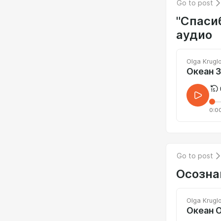
Go to post
"Спасиб
аудио
Olga Krugl
Океан З
0:0
Go to post
Осозна
Olga Krugl
Океан 