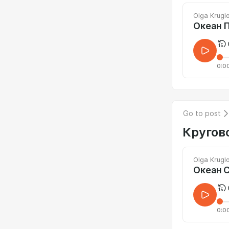
Olga Krugl
0:0
Go to post
Кругов
Olga Krugl
Океан С
0:0