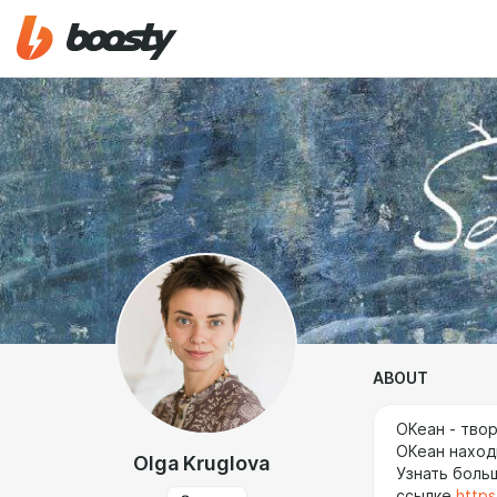
ABOUT
ОКеан - твор
ОКеан наход
Olga Kruglova
Узнать боль
ссылке
http