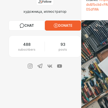
Follow
ds&fbclid=P
0SdfWk
художница, иллюстратор
CHAT
DONATE
488
93
subscribers
posts