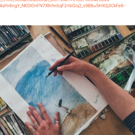
AAaYn6ngY_NKDIOnFN7XIhfmSqF2rtkGoj2_s9B8u5IHX2j3CkFe6-