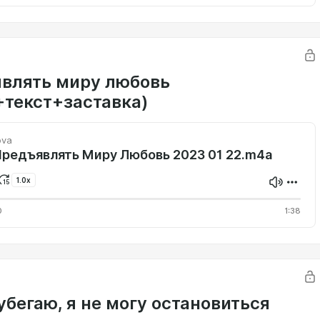
влять миру любовь
+текст+заставка)
ova
Предъявлять Миру Любовь 2023 01 22.m4a
1.0x
0
1:38
убегаю, я не могу остановиться