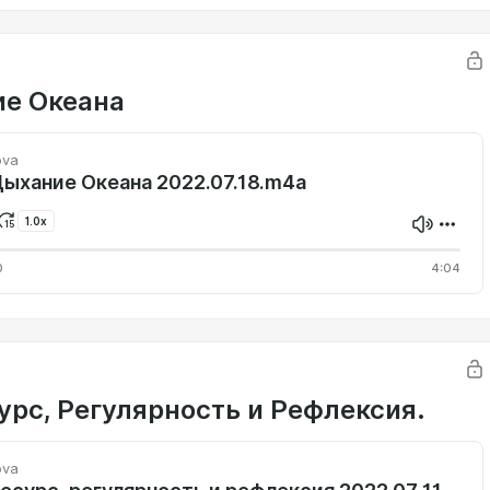
е Океана
ova
ыхание Океана 2022.07.18.m4a
1.0x
0
4:04
урс, Регулярность и Рефлексия.
ova