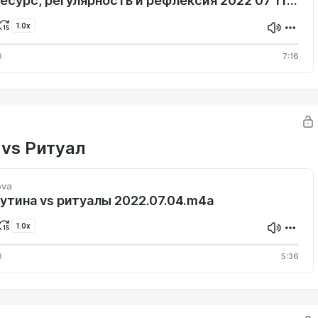
Океан Ресурс, регулярность и рефлексия 2022 07 11.m4a
1.0x
0
7:16
 vs Ритуал
ova
утина vs ритуалы 2022.07.04.m4a
1.0x
0
5:36