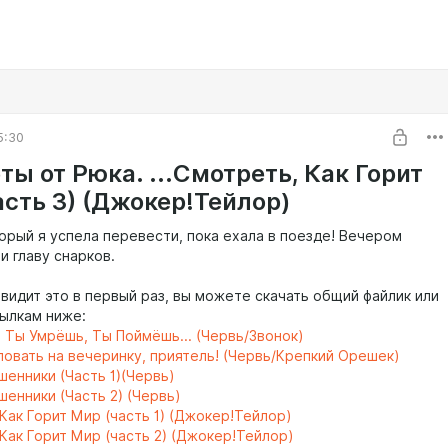
5:30
ы от Рюка. ...Смотреть, Как Горит
асть 3) (Джокер!Тейлор)
торый я успела перевести, пока ехала в поезде! Вечером
и главу снарков.
 видит это в первый раз, вы можете скачать общий файлик или
сылкам ниже:
 Ты Умрёшь, Ты Поймёшь... (Червь/Звонок)
овать на вечеринку, приятель! (Червь/Крепкий Орешек)
шенники (Часть 1)(Червь)
енники (Часть 2) (Червь)
 Как Горит Мир (часть 1) (Джокер!Тейлор)
 Как Горит Мир (часть 2) (Джокер!Тейлор)