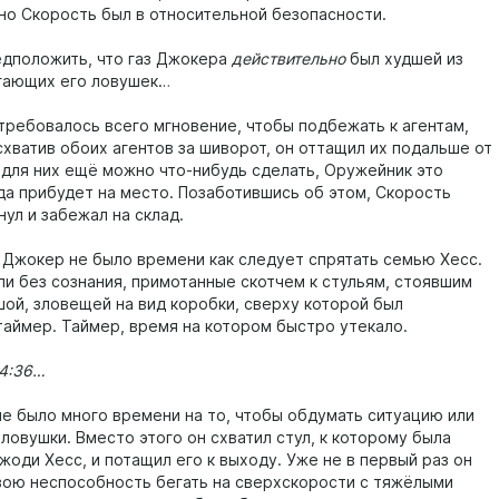
 но Скорость был в относительной безопасности.
едположить, что газ Джокера
действительно
был худшей из
гающих его ловушек…
требовалось всего мгновение, чтобы подбежать к агентам,
схватив обоих агентов за шиворот, он оттащил их подальше от
и для них ещё можно что-нибудь сделать, Оружейник это
гда прибудет на место. Позаботившись об этом, Скорость
ул и забежал на склад.
у Джокер не было времени как следует спрятать семью Хесс.
ли без сознания, примотанные скотчем к стульям, стоявшим
шой, зловещей на вид коробки, сверху которой был
таймер. Таймер, время на котором быстро утекало.
 4:36…
не было много времени на то, чтобы обдумать ситуацию или
ловушки. Вместо этого он схватил стул, к которому была
оди Хесс, и потащил его к выходу. Уже не в первый раз он
вою неспособность бегать на сверхскорости с тяжёлыми