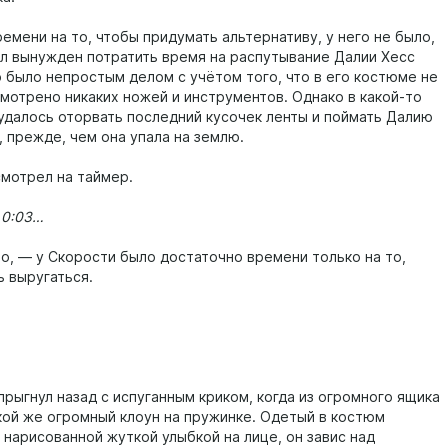
емени на то, чтобы придумать альтернативу, у него не было,
л вынужден потратить время на распутывание Далии Хесс
о было непростым делом с учётом того, что в его костюме не
мотрено никаких ножей и инструментов. Однако в какой-то
удалось оторвать последний кусочек ленты и поймать Далию
, прежде, чем она упала на землю.
смотрел на таймер.
 0:03…
о, — у Скорости было достаточно времени только на то,
ь выругаться.
прыгнул назад с испуганным криком, когда из огромного ящика
кой же огромный клоун на пружинке. Одетый в костюм
 нарисованной жуткой улыбкой на лице, он завис над