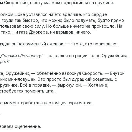
м Скоростью, с энтузиазмом подпрыгивая на пружине.
полном шоке уставился на это зрелище. Его сердце
в груди так быстро, что можно было подумать, будто прямо
спользовал свою силу. Но больше ничего не произошло. На
тихо. Ни газа Джокера, ни взрывов, ничего.
здал он недоумённый смешок. — Что ж, это произошло…
 Доложи обстановку!
— раздался по рации голос Оружейника.
дке?!
ке, Оружейник, — облегчённо вздохнул Скорость. — Внутри
аких мин-ловушек. Это просто был дурацкий розыгрыш с
ружинке. Всё в порядке, — фыркнул он. — Хотя мне,
отребуется поменять шта…
от момент сработала настоящая взрывчатка.
-
вовала оцепенение.