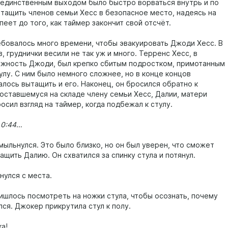
о единственным выходом было быстро ворваться внутрь и по
тащить членов семьи Хесс в безопасное место, надеясь на
спеет до того, как таймер закончит свой отсчёт.
ебовалось много времени, чтобы эвакуировать Джоди Хесс. В
, груднички весили не так уж и много. Терренс Хесс, в
жность Джоди, был крепко сбитым подростком, примотанным
улу. С ним было немного сложнее, но в конце концов
алось вытащить и его. Наконец, он бросился обратно к
оставшемуся на складе члену семьи Хесс, Далии, матери
осил взгляд на таймер, когда подбежал к стулу.
 0:44…
мыльнулся. Это было близко, но он был уверен, что сможет
щить Далию. Он схватился за спинку стула и потянул.
нулся с места.
ишлось посмотреть на ножки стула, чтобы осознать, почему
лся. Джокер прикрутила стул к полу.
а!