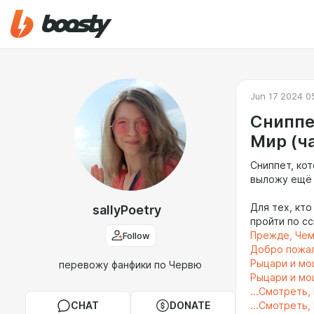
Jun 17 2024 0
Сниппет
Мир (ч
Сниппет, ко
выложу ещё 
Для тех, кто
sallyPoetry
пройти по с
Follow
Прежде, Чем
Добро пожал
Рыцари и мо
перевожу фанфики по Червю
Рыцари и мош
...Смотреть,
CHAT
DONATE
...Смотреть,