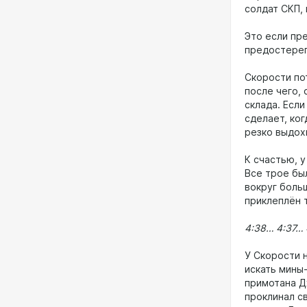
солдат СКП,
Это если пр
предостере
Скорости по
после чего, 
склада. Есл
сделает, ко
резко выдохн
К счастью, 
Все трое бы
вокруг боль
приклеплён 
4:38… 4:37…
У Скорости 
искать мины-
примотана Дж
проклинал с