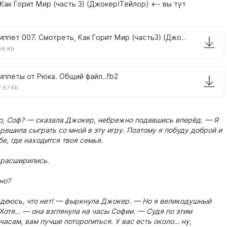
 Как Горит Мир (часть 3) (Джокер!Тейлор) <-- вы тут
Сниппет 007. Смотреть, Как Горит Мир (часть3) (Джокер!Тейлор)..fb2
88 Kb
иппеты от Рюка. Общий файл..fb2
.87 Kb
о, Соф? — сказала Джокер, небрежно подавшись вперёд. — Я
 решила сыграть со мной в эту игру. Поэтому я побуду доброй и
е, где находится твоя семья.
 расширились.
но?
адеюсь, что нет! — фыркнула Джокер. — Но я великодушный
Хотя… — она взглянула на часы Софии. — Судя по этим
асам, вам лучше поторопиться. У вас есть около… ну,