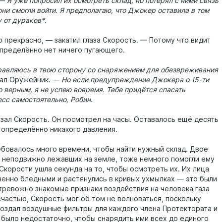
 —
Я уже попросил их осмотреть склад, но потерял с ними связь
 они смогли войти. Я предполагаю, что Джокер оставила в том
 от дураков*
.
о прекрасно, — закатил глаза Скорость. — Потому что видит
 определённо нет ничего пугающего.
равляюсь в твою сторону со снаряжением для обезвреживания
зал Оружейник. —
Но если предупреждение Джокера о 15-ти
 верным, я не успею вовремя. Тебе придётся спасать
сс самостоятельно, Робин.
азал Скорость. Он посмотрел на часы. Оставалось ещё десять
, определённо никакого давления.
ебовалось много времени, чтобы найти нужный склад. Двое
, неподвижно лежавших на земле, тоже немного помогли ему
 Скорости ушла секунда на то, чтобы осмотреть их. Их лица
ненно бледными и растянулись в кривых ухмылках — это были
тревожно знакомые признаки воздействия на человека газа
счастью, Скорость мог об том не волноваться, поскольку
оздал воздушные фильтры для каждого члена Протектората и
 было недостаточно, чтобы снарядить ими всех до единого