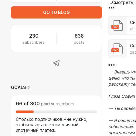
...Смотреть,
***
GO TO BLOG
fb2
61.
230
838
subscribers
posts
Сн
fb2
282
***
— Знаешь чт
ценю, что ты
расскажу теб
GOALS
3
Глаза Софии
66
of
300
paid subscribers
— Ты серьёз
Столько подписчиков мне нужно,
— Я очень н
чтобы закрыть ежемесячный
собеседник. 
ипотечный платёж.
прекрасным ч