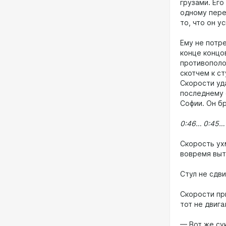
грузами. Ег
одному пере
то, что он у
Ему не потр
конце концов
противополо
скотчем к ст
Скорости уд
последнему 
Софии. Он бр
0:46… 0:45…
Скорость ух
вовремя выта
Стул не сдви
Скорости пр
тот не двига
— Вот же сук