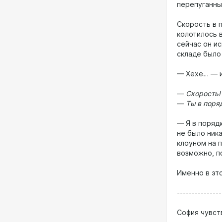
перепуганны
Скорость в 
колотилось 
сейчас он и
складе было 
— Хехе… — и
—
Скорость!
—
Ты в поря
— Я в поряд
не было ник
клоуном на п
возможно, п
Именно в эт
---------------
София чувст