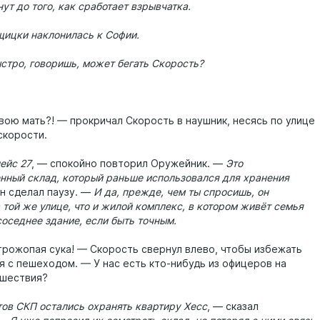
ут до того, как сработает взрывчатка.
щицки наклонилась к Софии.
стро, говоришь, может бегать Скорость?
твою мать?! — прокричал Скорость в наушник, несясь по улице
скорости.
ейс 27
, — спокойно повторил Оружейник. —
Это
нный склад, который раньше использовался для хранения
он сделал паузу. —
И да, прежде, чем ты спросишь, он
 той же улице, что и жилой комплекс, в котором живёт семья
соседнее здание, если быть точным.
трожопая сука! — Скорость свернул влево, чтобы избежать
я с пешеходом. — У нас есть кто-нибудь из офицеров на
сшествия?
тов СКП остались охранять квартиру Хесс
, — сказал