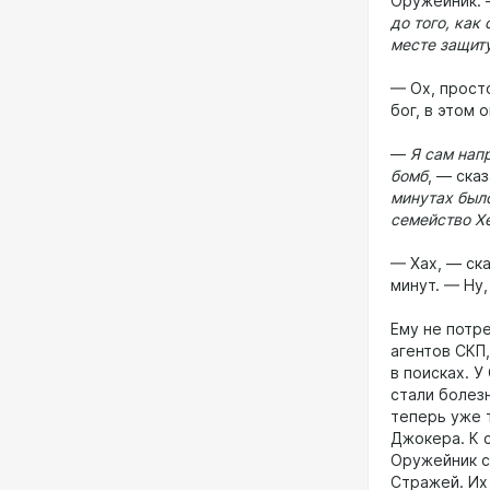
Оружейник.
до того, как
месте защиту
— Ох, прост
бог, в этом
—
Я сам нап
бомб
, — ска
минутах было
семейство Хе
— Хах, — ск
минут. — Ну
Ему не потр
агентов СКП
в поисках. У
стали болез
теперь уже 
Джокера. К 
Оружейник с
Стражей. Их