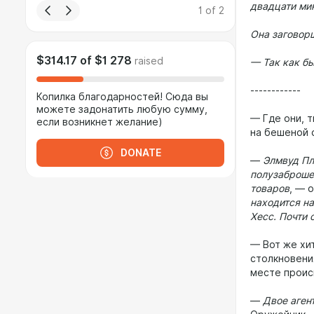
двадцати мин
1
of
2
Она заговор
$314.17
of
$1 278
raised
— Так как бы
------------
Копилка благодарностей! Сюда вы
можете задонатить любую сумму,
— Где они, 
если возникнет желание)
на бешеной 
DONATE
—
Элмвуд Пл
полузаброше
товаров
, — 
находится на
Хесс. Почти 
— Вот же хи
столкновени
месте прои
—
Двое аген