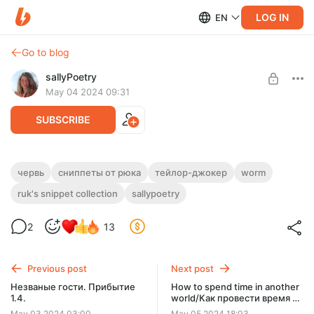
LOG IN
EN
Go to blog
sallyPoetry
May 04 2024 09:31
SUBSCRIBE
Сниппеты от Рюка. ...Смотреть, Как
червь
сниппеты от рюка
тейлор-джокер
worm
Level required:
Горит Мир (часть 1) (Джокер!Тейлор)
ruk's snippet collection
sallypoetry
базовая подписка
Тейлор, которая стала Джокером. Безумие, насилие, смех
SUBSCRIBE
и ужасы прилагаются.
2
13
Previous post
Next post
Незваные гости. Прибытие
How to spend time in another
1.4.
world/Как провести время в
другом мире (серия омаков
May 03 2024 03:00
May 05 2024 18:03