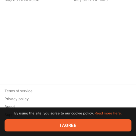
по снаркам). Часть 1.
Terms of service
Privacy policy
Brand
By using the site, you agree to our cookie policy.
Read more here.
Support
© 2026 Zaya Solutions Limited. All rights reserved. All trademarks
I AGREE
are the property of their respective owners.