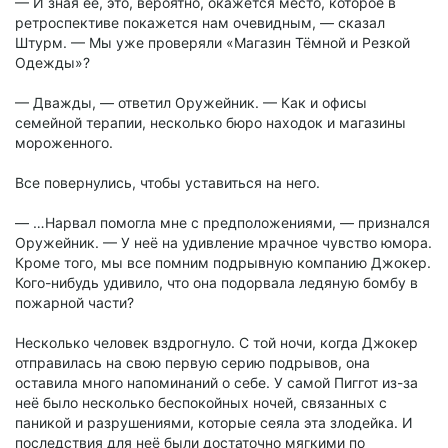
— И зная её, это, вероятно, окажется место, которое в
ретроспективе покажется нам очевидным, — сказал
Штурм. — Мы уже проверяли «Магазин Тёмной и Резкой
Одежды»?
— Дважды, — ответил Оружейник. — Как и офисы
семейной терапии, несколько бюро находок и магазины
мороженного.
Все повернулись, чтобы уставиться на него.
— …Нарвал помогла мне с предположениями, — признался
Оружейник. — У неё на удивление мрачное чувство юмора.
Кроме того, мы все помним подрывную компанию Джокер.
Кого-нибудь удивило, что она подорвала ледяную бомбу в
пожарной части?
Несколько человек вздрогнуло. С той ночи, когда Джокер
отправилась на свою первую серию подрывов, она
оставила много напоминаний о себе. У самой Пиггот из-за
неё было несколько беспокойных ночей, связанных с
паникой и разрушениями, которые сеяла эта злодейка. И
последствия для неё были достаточно мягкими по