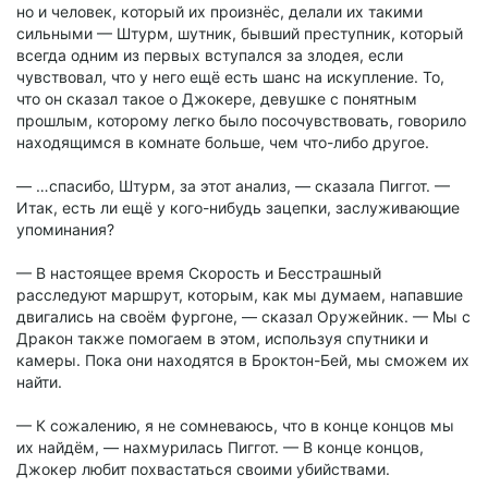
но и человек, который их произнёс, делали их такими
сильными — Штурм, шутник, бывший преступник, который
всегда одним из первых вступался за злодея, если
чувствовал, что у него ещё есть шанс на искупление. То,
что он сказал такое о Джокере, девушке с понятным
прошлым, которому легко было посочувствовать, говорило
находящимся в комнате больше, чем что-либо другое.
— …спасибо, Штурм, за этот анализ, — сказала Пиггот. —
Итак, есть ли ещё у кого-нибудь зацепки, заслуживающие
упоминания?
— В настоящее время Скорость и Бесстрашный
расследуют маршрут, которым, как мы думаем, напавшие
двигались на своём фургоне, — сказал Оружейник. — Мы с
Дракон также помогаем в этом, используя спутники и
камеры. Пока они находятся в Броктон-Бей, мы сможем их
найти.
— К сожалению, я не сомневаюсь, что в конце концов мы
их найдём, — нахмурилась Пиггот. — В конце концов,
Джокер любит похвастаться своими убийствами.