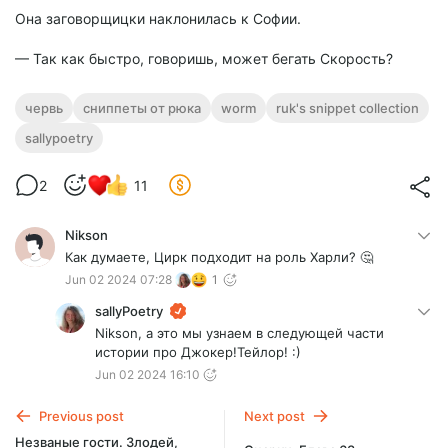
Она заговорщицки наклонилась к Софии.
— Так как быстро, говоришь, может бегать Скорость?
червь
сниппеты от рюка
worm
ruk's snippet collection
sallypoetry
2
11
Nikson
Как думаете, Цирк подходит на роль Харли? 🤔
Jun 02 2024 07:28
1
sallyPoetry
Nikson, а это мы узнаем в следующей части
истории про Джокер!Тейлор! :)
Jun 02 2024 16:10
Previous post
Next post
Незваные гости. Злодей,