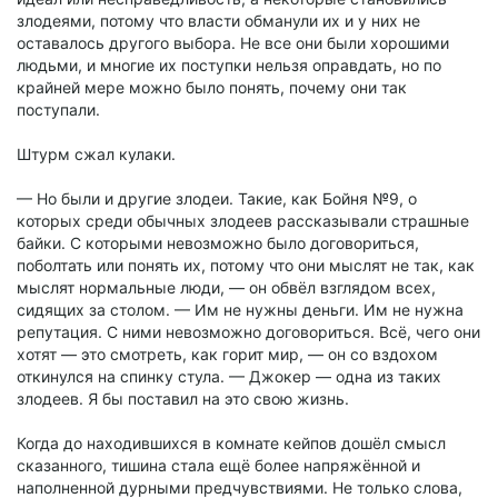
злодеями, потому что власти обманули их и у них не
оставалось другого выбора. Не все они были хорошими
людьми, и многие их поступки нельзя оправдать, но по
крайней мере можно было понять, почему они так
поступали.
Штурм сжал кулаки.
— Но были и другие злодеи. Такие, как Бойня №9, о
которых среди обычных злодеев рассказывали страшные
байки. С которыми невозможно было договориться,
поболтать или понять их, потому что они мыслят не так, как
мыслят нормальные люди, — он обвёл взглядом всех,
сидящих за столом. — Им не нужны деньги. Им не нужна
репутация. С ними невозможно договориться. Всё, чего они
хотят — это смотреть, как горит мир, — он со вздохом
откинулся на спинку стула. — Джокер — одна из таких
злодеев. Я бы поставил на это свою жизнь.
Когда до находившихся в комнате кейпов дошёл смысл
сказанного, тишина стала ещё более напряжённой и
наполненной дурными предчувствиями. Не только слова,