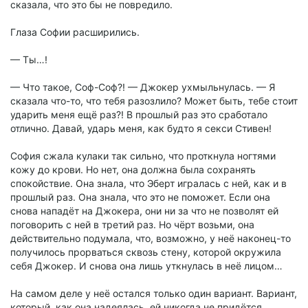
сказала, что это бы не повредило.
Глаза Софии расширились.
— Ты…!
— Что такое, Соф-Соф?! — Джокер ухмыльнулась. — Я
сказала что-то, что тебя разозлило? Может быть, тебе стоит
ударить меня ещё раз?! В прошлый раз это сработало
отлично. Давай, ударь меня, как будто я секси Стивен!
София сжала кулаки так сильно, что проткнула ногтями
кожу до крови. Но нет, она должна была сохранять
спокойствие. Она знала, что Эберт игралась с ней, как и в
прошлый раз. Она знала, что это не поможет. Если она
снова нападёт на Джокера, они ни за что не позволят ей
поговорить с ней в третий раз. Но чёрт возьми, она
действительно подумала, что, возможно, у неё наконец-то
получилось прорваться сквозь стену, которой окружила
себя Джокер. И снова она лишь уткнулась в неё лицом…
На самом деле у неё остался только один вариант. Вариант,
который, как она надеялась, ей никогда не придётся