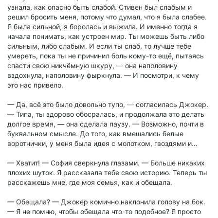
узнала, как опасно быть слабой. Стивен был слабым и
решил бросить меня, потому что думал, что я была слабее.
Я была сильной, я боролась и выжила. И именно тогда я
начала понимать, как устроен мир. Ты можешь быть либо
сильным, либо слабым. И если ты слаб, то лучше тебе
умереть, пока ты не причинил боль кому-то ещё, пытаясь
спасти свою никчёмную шкуру, — она наполовину
вздохнула, наполовину фыркнула. — И посмотри, к чему
это нас привело.
— Да, всё это было довольно тупо, — согласилась Джокер.
— Типа, ты здорово обосралась, и продолжала это делать
долгое время, — она сделала паузу. — Возможно, почти в
буквальном смысле. До того, как вмешались белые
воротнички, у меня была идея с молотком, гвоздями и…
— Хватит! — София сверкнула глазами. — Больше никаких
плохих шуток. Я рассказала тебе свою историю. Теперь ты
расскажешь мне, где моя семья, как и обещала.
— Обещала? — Джокер комично наклонила голову на бок.
— Я не помню, чтобы обещала что-то подобное? Я просто