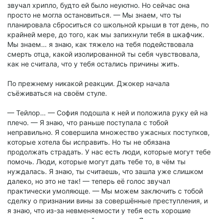
звучал хрипло, будто ей было неуютно. Но сейчас она
просто не могла остановиться. — Мы знаем, что ты
планировала сброситься со школьной крыши в тот день, по
крайней мере, до того, как мы запихнули тебя в шкафчик.
Мы знаем… я знаю, как тяжело на тебя подействовала
смерть отца, какой изолированной ты себя чувствовала,
как не считала, что у тебя остались причины жить.
По прежнему никакой реакции. Джокер начала
съёживаться на своём стуле.
— Тейлор… — София подошла к ней и положила руку ей на
плечо. — Я знаю, что раньше поступала с тобой
неправильно. Я совершила множество ужасных поступков,
которые хотела бы исправить. Но ты не обязана
продолжать страдать. У нас есть люди, которые могут тебе
помочь. Люди, которые могут дать тебе то, в чём ты
нуждалась. Я знаю, ты считаешь, что зашла уже слишком
далеко, но это не так! — теперь её голос звучал
практически умоляюще. — Мы можем заключить с тобой
сделку о признании вины за совершённые преступления, и
я знаю, что из-за невменяемости у тебя есть хорошие