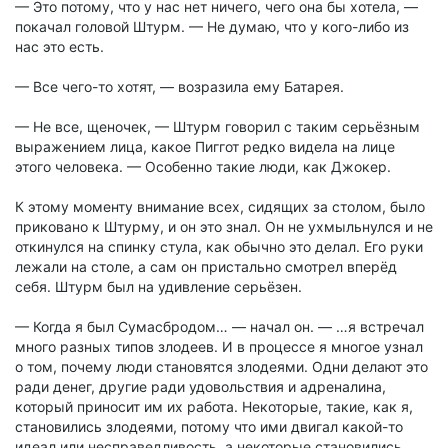
— Это потому, что у нас нет ничего, чего она бы хотела, —
покачал головой Штурм. — Не думаю, что у кого-либо из
нас это есть.
— Все чего-то хотят, — возразила ему Батарея.
— Не все, щеночек, — Штурм говорил с таким серьёзным
выражением лица, какое Пиггот редко видела на лице
этого человека. — Особенно такие люди, как Джокер.
К этому моменту внимание всех, сидящих за столом, было
приковано к Штурму, и он это знал. Он не ухмыльнулся и не
откинулся на спинку стула, как обычно это делал. Его руки
лежали на столе, а сам он пристально смотрел вперёд
себя. Штурм был на удивление серьёзен.
— Когда я был Сумасбродом… — начал он. — …я встречал
много разных типов злодеев. И в процессе я многое узнал
о том, почему люди становятся злодеями. Одни делают это
ради денег, другие ради удовольствия и адреналина,
который приносит им их работа. Некоторые, такие, как я,
становились злодеями, потому что ими двигал какой-то
идеал или несправедливость, а некоторые становились