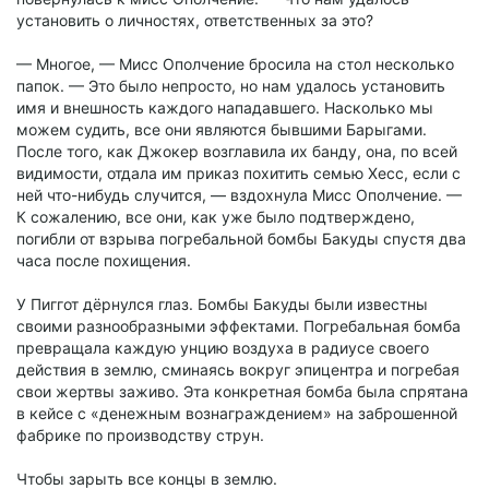
установить о личностях, ответственных за это?
— Многое, — Мисс Ополчение бросила на стол несколько
папок. — Это было непросто, но нам удалось установить
имя и внешность каждого нападавшего. Насколько мы
можем судить, все они являются бывшими Барыгами.
После того, как Джокер возглавила их банду, она, по всей
видимости, отдала им приказ похитить семью Хесс, если с
ней что-нибудь случится, — вздохнула Мисс Ополчение. —
К сожалению, все они, как уже было подтверждено,
погибли от взрыва погребальной бомбы Бакуды спустя два
часа после похищения.
У Пиггот дёрнулся глаз. Бомбы Бакуды были известны
своими разнообразными эффектами. Погребальная бомба
превращала каждую унцию воздуха в радиусе своего
действия в землю, сминаясь вокруг эпицентра и погребая
свои жертвы заживо. Эта конкретная бомба была спрятана
в кейсе с «денежным вознаграждением» на заброшенной
фабрике по производству струн.
Чтобы зарыть все концы в землю.