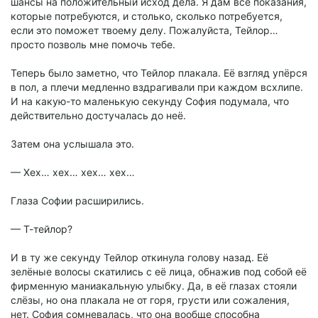
шансы на положительный исход дела. Я дам все показания,
которые потребуются, и столько, сколько потребуется,
если это поможет твоему делу. Пожалуйста, Тейлор…
просто позволь мне помочь тебе.
Теперь было заметно, что Тейлор плакала. Её взгляд упёрся
в пол, а плечи медленно вздрагивали при каждом всхлипе.
И на какую-то маленькую секунду София подумала, что
действительно достучалась до неё.
Затем она услышала это.
— Хех… хех… хех… хех…
Глаза Софии расширились.
— Т-тейлор?
И в ту же секунду Тейлор откинула голову назад. Её
зелёные волосы скатились с её лица, обнажив под собой её
фирменную маниакальную улыбку. Да, в её глазах стояли
слёзы, но она плакала не от горя, грусти или сожаления,
нет. София сомневалась, что она вообще способна