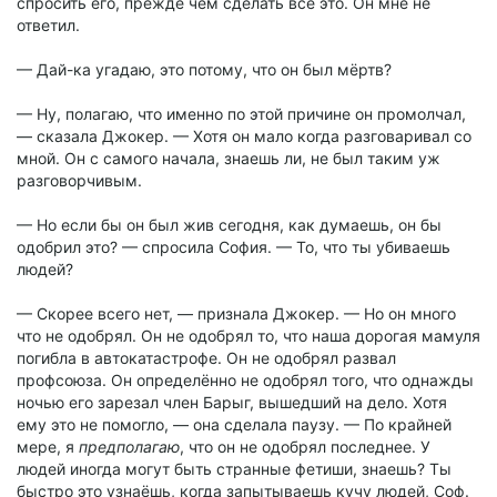
спросить его, прежде чем сделать всё это. Он мне не
ответил.
— Дай-ка угадаю, это потому, что он был мёртв?
— Ну, полагаю, что именно по этой причине он промолчал,
— сказала Джокер. — Хотя он мало когда разговаривал со
мной. Он с самого начала, знаешь ли, не был таким уж
разговорчивым.
— Но если бы он был жив сегодня, как думаешь, он бы
одобрил это? — спросила София. — То, что ты убиваешь
людей?
— Скорее всего нет, — признала Джокер. — Но он много
что не одобрял. Он не одобрял то, что наша дорогая мамуля
погибла в автокатастрофе. Он не одобрял развал
профсоюза. Он определённо не одобрял того, что однажды
ночью его зарезал член Барыг, вышедший на дело. Хотя
ему это не помогло, — она сделала паузу. — По крайней
мере, я
предполагаю
, что он не одобрял последнее. У
людей иногда могут быть странные фетиши, знаешь? Ты
быстро это узнаёшь, когда запытываешь кучу людей, Соф.