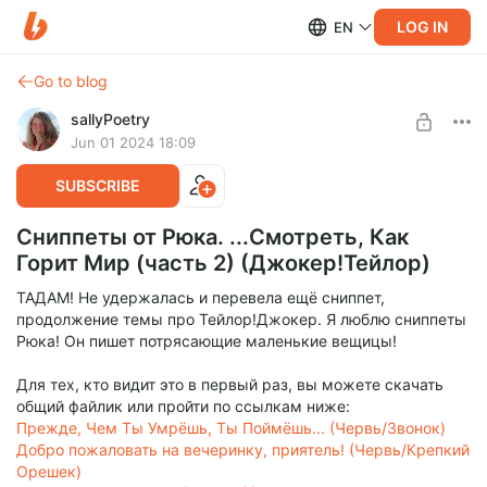
LOG IN
EN
Go to blog
sallyPoetry
Jun 01 2024 18:09
SUBSCRIBE
Сниппеты от Рюка. ...Смотреть, Как
Горит Мир (часть 2) (Джокер!Тейлор)
ТАДАМ! Не удержалась и перевела ещё сниппет,
продолжение темы про Тейлор!Джокер. Я люблю сниппеты
Рюка! Он пишет потрясающие маленькие вещицы!
Для тех, кто видит это в первый раз, вы можете скачать
общий файлик или пройти по ссылкам ниже:
Прежде, Чем Ты Умрёшь, Ты Поймёшь... (Червь/Звонок)
Добро пожаловать на вечеринку, приятель! (Червь/Крепкий
Орешек)