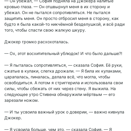
— Он убежал, — София подняла на Джокера налитые
кровью глаза. — Он отшвырнул меня в их сторону и
убежал. Он не пытался сопротивляться. Не пытался
защитить меня. Он просто отбросил меня в сторону, как
будто я была какой-то никчёмной безделушкой, и всё ради
того, чтобы спасти свою жалкую шкуру.
Джокер громко расхохоталась.
— Ох, этот восхитительный ублюдок! И что было дальше?!
— Я пыталась сопротивляться, — сказала София. Её руки,
сжатые в кулаки, слегка дрожали. — Я била их кулаками,
царапалась, пиналась, делала всё, что могла, чтобы
освободиться. А потом я стриггерила и использовала свои
силы, чтобы сбежать от них через стену. Я выжила. На
следующее утро Стивена обнаружили мёртвым — его
зарезали ножом.
— И ты усвоила важный урок о доверии, — важно кивнула
Джокер.
— Я усвоила больше, чем это, — сказала София. — Я