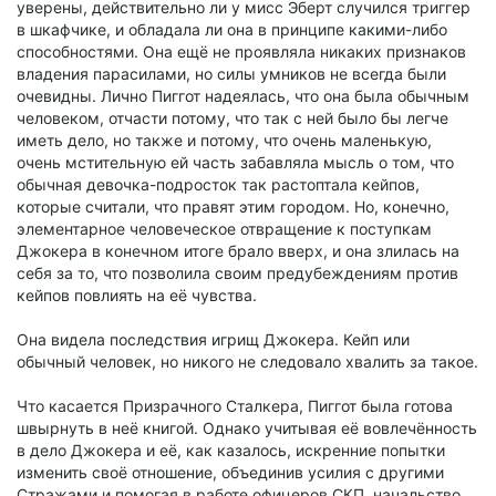
уверены, действительно ли у мисс Эберт случился триггер
в шкафчике, и обладала ли она в принципе какими-либо
способностями. Она ещё не проявляла никаких признаков
владения парасилами, но силы умников не всегда были
очевидны. Лично Пиггот надеялась, что она была обычным
человеком, отчасти потому, что так с ней было бы легче
иметь дело, но также и потому, что очень маленькую,
очень мстительную ей часть забавляла мысль о том, что
обычная девочка-подросток так растоптала кейпов,
которые считали, что правят этим городом. Но, конечно,
элементарное человеческое отвращение к поступкам
Джокера в конечном итоге брало вверх, и она злилась на
себя за то, что позволила своим предубеждениям против
кейпов повлиять на её чувства.
Она видела последствия игрищ Джокера. Кейп или
обычный человек, но никого не следовало хвалить за такое.
Что касается Призрачного Сталкера, Пиггот была готова
швырнуть в неё книгой. Однако учитывая её вовлечённость
в дело Джокера и её, как казалось, искренние попытки
изменить своё отношение, объединив усилия с другими
Стражами и помогая в работе офицеров СКП, начальство