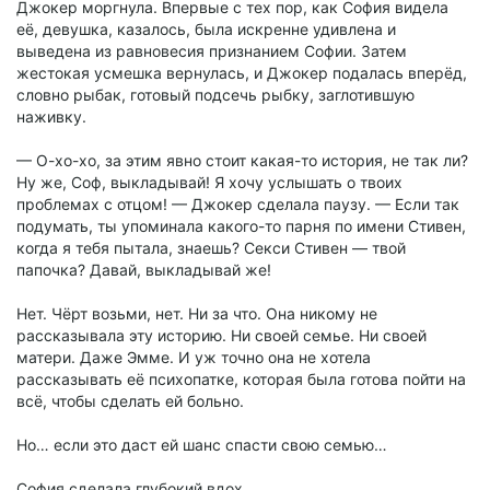
Джокер моргнула. Впервые с тех пор, как София видела
её, девушка, казалось, была искренне удивлена и
выведена из равновесия признанием Софии. Затем
жестокая усмешка вернулась, и Джокер подалась вперёд,
словно рыбак, готовый подсечь рыбку, заглотившую
наживку.
— О-хо-хо, за этим явно стоит какая-то история, не так ли?
Ну же, Соф, выкладывай! Я хочу услышать о твоих
проблемах с отцом! — Джокер сделала паузу. — Если так
подумать, ты упоминала какого-то парня по имени Стивен,
когда я тебя пытала, знаешь? Секси Стивен — твой
папочка? Давай, выкладывай же!
Нет. Чёрт возьми, нет. Ни за что. Она никому не
рассказывала эту историю. Ни своей семье. Ни своей
матери. Даже Эмме. И уж точно она не хотела
рассказывать её психопатке, которая была готова пойти на
всё, чтобы сделать ей больно.
Но… если это даст ей шанс спасти свою семью…
София сделала глубокий вдох.