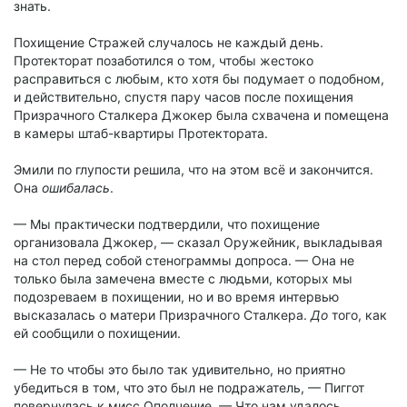
знать.
Похищение Стражей случалось не каждый день.
Протекторат позаботился о том, чтобы жестоко
расправиться с любым, кто хотя бы подумает о подобном,
и действительно, спустя пару часов после похищения
Призрачного Сталкера Джокер была схвачена и помещена
в камеры штаб-квартиры Протектората.
Эмили по глупости решила, что на этом всё и закончится.
Она
ошибалась
.
— Мы практически подтвердили, что похищение
организовала Джокер, — сказал Оружейник, выкладывая
на стол перед собой стенограммы допроса. — Она не
только была замечена вместе с людьми, которых мы
подозреваем в похищении, но и во время интервью
высказалась о матери Призрачного Сталкера.
До
того, как
ей сообщили о похищении.
— Не то чтобы это было так удивительно, но приятно
убедиться в том, что это был не подражатель, — Пиггот
повернулась к мисс Ополчение. — Что нам удалось