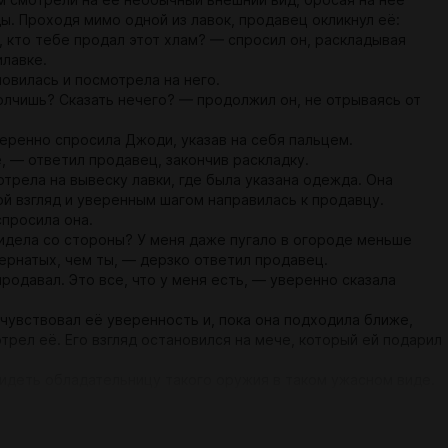
 смотрели на её необычный внешний вид, бросая на неё
ы. Проходя мимо одной из лавок, продавец окликнул её:
, кто тебе продал этот хлам? — спросил он, раскладывая
илавке.
овилась и посмотрела на него.
олчишь? Сказать нечего? — продолжил он, не отрываясь от
еренно спросила Джоди, указав на себя пальцем.
, — ответил продавец, закончив раскладку.
трела на вывеску лавки, где была указана одежда. Она
ой взгляд и уверенным шагом направилась к продавцу.
спросила она.
идела со стороны? У меня даже пугало в огороде меньше
ернатых, чем ты, — дерзко ответил продавец.
родавал. Это все, что у меня есть, — уверенно сказала
чувствовал её уверенность и, пока она подходила ближе,
трел её. Его взгляд остановился на мече, который ей подарил
идеть обладательницу такого оружия в таком ужасном виде.
— с претензией спросил он.
т человека по имени Бенгт за небольшую услугу, — ответила