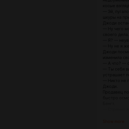
недоумением
косые взгляд
— Эй, пугало
шкуры на пр
Джоди остан
— Ну чего м
своего дела.
— Я? — неув
— Ну не я же
Джоди посмо
изменила св
— А что? — 
— Ты себя в
устрашает п
— Никто не п
Джоди.
Продавец по
быстро осмо
Бенгт.
— Странно в
Украла его? 
— Это дар о
Show more
Джоди.