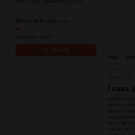
ХАЧУ СТАТЬ ЗНАМЕНИТАСТЬЮ!
$60.61
of
$1 299
raised
На ремонт хаты))
DONATE
FEED
MED
Mar 26 19:23
Глава 
На утро пос
свои исследо
других люде
она отправи
На входе ра
еды до оруж