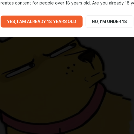
reates content for people over 18 years old. Are you already 18 y
YES, I AM ALREADY 18 YEARS OLD
NO, I'M UNDER 18