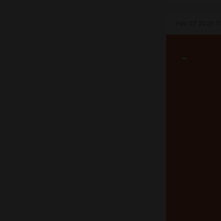
человека к с
красивый бр
Feb 07 2025 0
-