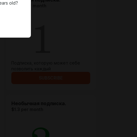
ears old?
$0.65 per month
Подписка, которую может себе
позволить каждый
SUBSCRIBE
Необычная подписка.
$1.3 per month