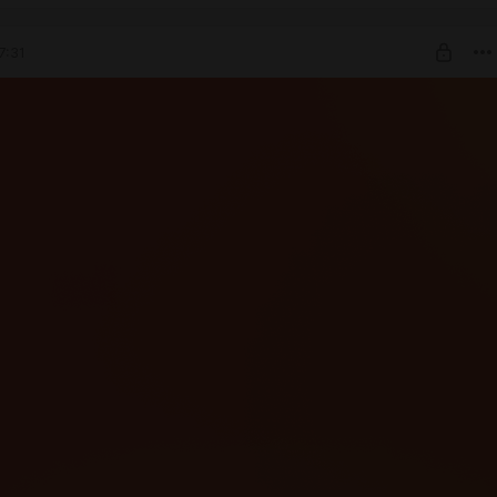
мерти. Он лежал на боку и держался за руку, а рядом валялся
аслет.
7:31