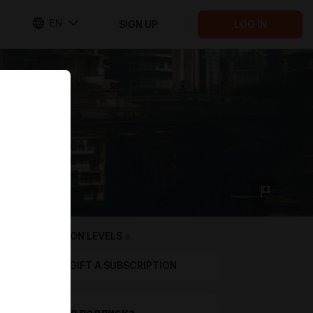
EN
SIGN UP
LOG IN
SUBSCRIPTION LEVELS
6
GIFT A SUBSCRIPTION
Обычная подписка.