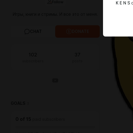
Follow
K E N S
c
Игры, книги и стримы. И все это от меня.
CHAT
DONATE
102
37
subscribers
posts
GOALS
2
0
of
15
paid subscribers