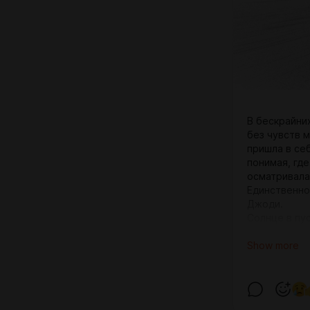
В бескрайних
без чувств 
пришла в се
понимая, где
осматривалас
Единственное
Джоди.
Солнце в пу
на ноги и ог
Show more
Пока она шл
осознавала, 
то останки. 
тело человек
следов битв