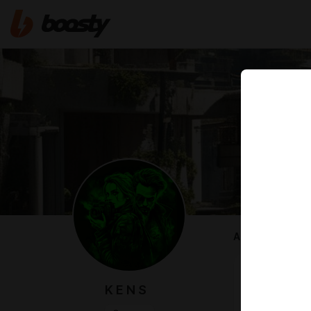
ABOUT
Сюда кто-то
K E N S