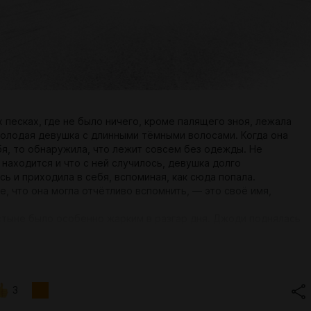
 песках, где не было ничего, кроме палящего зноя, лежала
молодая девушка с длинными тёмными волосами. Когда она
бя, то обнаружила, что лежит совсем без одежды. Не
 находится и что с ней случилось, девушка долго
ь и приходила в себя, вспоминая, как сюда попала.
, что она могла отчётливо вспомнить, — это своё имя,
стыне было особенно жарким в разгар дня. Джоди поднялась
ляделась. Вдали она увидела скалы и направилась к ним.
а по раскалённому песку под палящим солнцем, она
что попала в суровое место. На каждом шагу она видела чьи-
Когда она поднялась на небольшой холм, то увидела на склоне
а. Подойдя ближе, она поняла, что он мёртв. На нём не было
3
ы, но была одна деталь, которая, по мнению Джоди, и привела