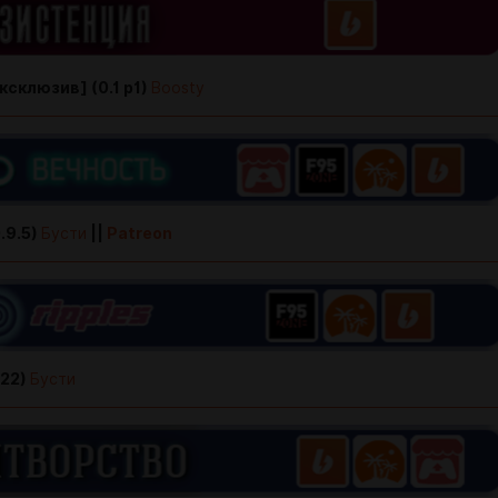
ксклюзив] (0.1 p1)
Boosty
.9.5)
Бусти
||
Patreon
.22)
Бусти