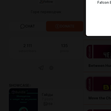
Follow
Fa1con 
Горе переводчик
CHAT
DONATE
2 111
135
subscribers
posts
Between Hum
SHOWCASE
2
Bundle
Гайды
Move the Ch
7 posts
159