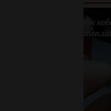
Достаточно н
для вас плат
подождите, 