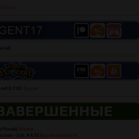
Boosty
icial)
nd! 0.7.03
Бусти
official)
Steam
tion - [ch. 4 & 5]
Бусти chapter 4