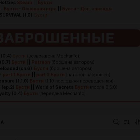
 Hotties
Steam
||
Бусти
 -
Бусти - Основная игра
||
Бусти - Доп. эпизоды
URVIVAL (1.0)
Бусти
 (0.4)
Бусти
(возвращена Mechan1c)
(0.7)
Бусти
||
Patreon
(брошена автором)
Reloaded (ch.6)
Бусти
(брошена автором)
E
part 1 Бусти
||
part 2 Бусти
(патреон заброшен)
easure (1.1.0)
Бусти
(1.10 последняя переведенная)
 (ep.2)
Бусти
|| World of Secrets
Бусти
(после 0.6.0)
yalty (0.4)
Бусти
(передана Mechan1c)
IA