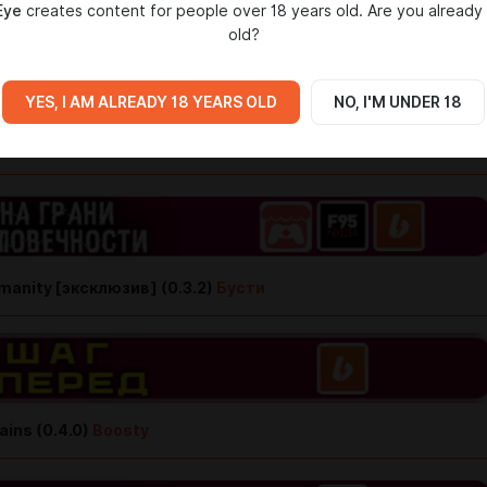
Eye
creates content for people over 18 years old. Are you already
old?
YES, I AM ALREADY 18 YEARS OLD
NO, I'M UNDER 18
anity [эксклюзив] (0.3.2)
Бусти
ains (0.4.0)
Boosty