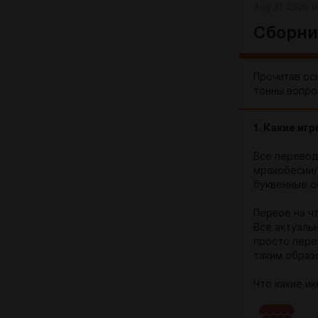
Aug 31 2025 0
Сборни
Прочитав ос
тонны вопрос
1. Какие иг
Все перевод
мракобесии/
буквенные о
Первое на ч
Все актуаль
просто пере
таким образ
Что какие ик