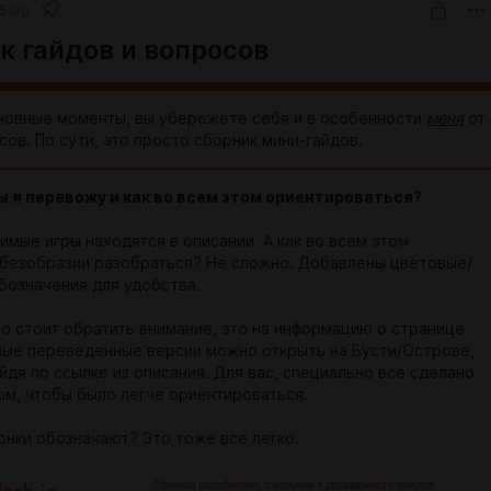
5:00
к гайдов и вопросов
новные моменты, вы убережете себя и в особенности
меня
от
ов. По сути, это просто сборник мини-гайдов.
ры я перевожу и как во всем этом ориентироваться?
имые игры находятся в описании. А как во всем этом
безобразии разобраться? Не сложно. Добавлены цветовые/
бозначения для удобства.
то стоит обратить внимание, это на информацию о странице.
ные переведенные версии можно открыть на Бусти/Острове,
йдя по ссылке из описания. Для вас, специально все сделано
ом, чтобы было легче ориентироваться.
онки обозначают? Это тоже все легко.