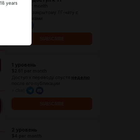
 18 years
$0.66 per month
Доступ к закрытому ТГ-чату с
подписчиками
+ chat
SUBSCRIBE
1 уровень
$2.61 per month
Доступ к переводу спустя
неделю
после его публикации
+ chat
SUBSCRIBE
2 уровень
$4 per month