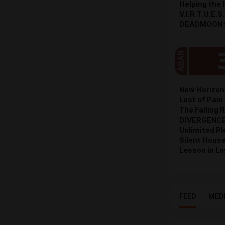
Helping the
V.I.R.T.U.E.S.
DEADMOON S
New Horizon
Lust of Pain 
The Falling 
DIVERGENC
Unlimited Pl
Silent House
Lesson in Lo
FEED
MED