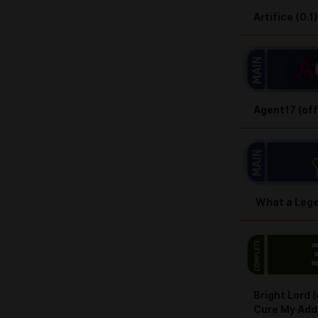
Artifice (0.1)
Agent17 (off
What a Lege
Bright Lord
(
Cure My Addic