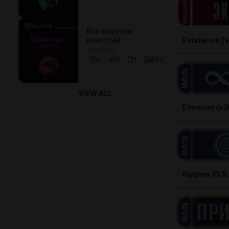
Bundle
Все выпуски
новостей
Existence [э
46 posts
2
2
1
652
VIEW ALL
Eternum (v.0
Ripples (0.9