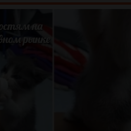
ажать ссылку в описании к игре и скачать перевод с удобной
формы. (если ссылка не добавлена и горит белый текст, то
чуть позже добавлю)