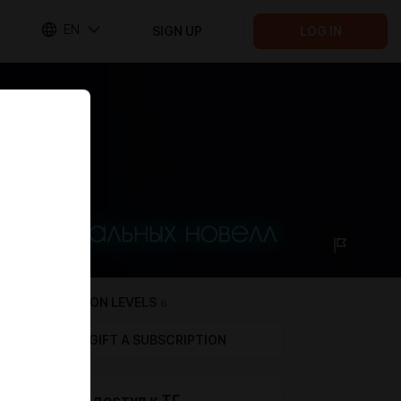
EN
SIGN UP
LOG IN
SUBSCRIPTION LEVELS
6
GIFT A SUBSCRIPTION
Просто доступ к ТГ