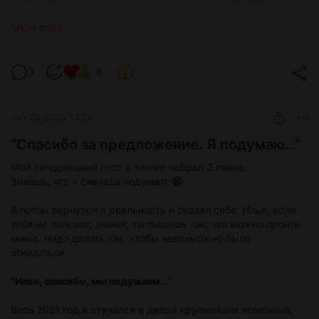
траекторию.
Show more
1. Удовольствие клиента = деньги
Ваши клиенты могут быть счастливы, а ваш бизнес — на
грани банкротства. Почему? Потому что счастье без денег
3
6
— это метрика тщеславия.
Jan 20 2025 13:24
“Спасибо за предложение. Я подумаю…”
Мой сегодняшний пост в телеге набрал 2 лайка…
Знаешь, что я сначала подумал:
🤬
А потом вернулся в реальность и сказал себе:
Илья, если
тебя не лайкают, значит, ты пишешь так, что можно пройти
мимо. Надо делать так, чтобы невозможно было
отказаться.
“Илья, спасибо, мы подумаем…”
Весь 2021 год я стучался в двери крупнейших компаний,