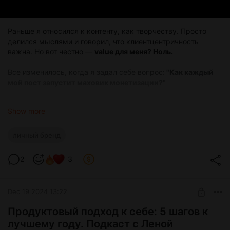
Раньше я относился к контенту, как творчеству. Просто
делился мыслями и говорил, что клиентцентричность
важна. Но вот честно —
value для меня? Ноль.
Все изменилось, когда я задал себе вопрос:
"Как каждый
мой пост запустит маховик монетизации?"
Теперь я делаю контент, чтобы расти. В деньгах, в охватах,
Show more
в экспертизе.
И каждый раз, создавая новый материал,
думаю:
личный бренд
💎 Какую ценность я даю читателю?
2
3
Dec 19 2024 13:22
Продуктовый подход к себе: 5 шагов к
лучшему году. Подкаст с Леной