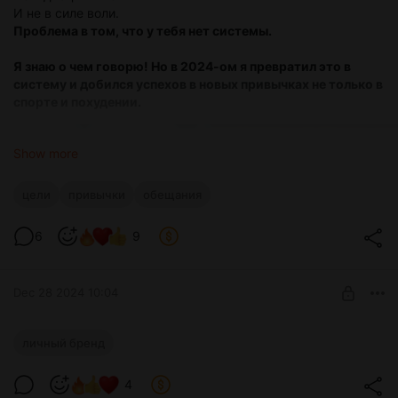
И не в силе воли.
Проблема в том, что у тебя нет системы.
Я знаю о чем говорю! Но в 2024-ом я превратил это в
систему и добился успехов в новых привычках не только в
спорте и похудении.
Show more
цели
привычки
обещания
6
9
Dec 28 2024 10:04
Превращай творчество в деньги и рост
личный бренд
Контент как стратегия: рост через творчество и личный
Post is available after purchase
бренд. Последний полноформатный материал по теме.
4