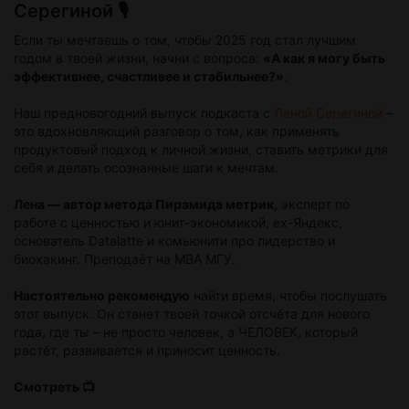
Серегиной 🎙️
Если ты мечтаешь о том, чтобы 2025 год стал лучшим
годом в твоей жизни, начни с вопроса:
«А как я могу быть
эффективнее, счастливее и стабильнее?»
.
Наш предновогодний выпуск подкаста с
Леной Серегиной
–
это вдохновляющий разговор о том, как применять
продуктовый подход к личной жизни, ставить метрики для
себя и делать осознанные шаги к мечтам.
Лена — автор метода Пирамида метрик,
эксперт по
работе с ценностью и юнит-экономикой, ex-Яндекс,
основатель Datalatte и комьюнити про лидерство и
биохакинг. Преподаёт на MBA МГУ.
Настоятельно рекомендую
найти время, чтобы послушать
этот выпуск. Он станет твоей точкой отсчёта для нового
года, где ты – не просто человек, а ЧЕЛОВЕК, который
растёт, развивается и приносит ценность.
Смотреть 📺