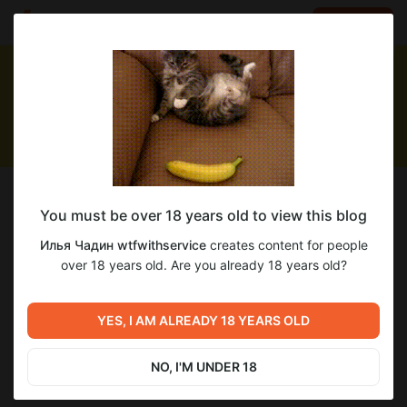
LOG IN
EN
Follow
You must be over 18 years old to view this blog
Илья Чадин wtfwithservice
Илья Чадин wtfwithservice
creates content for people
ПЕРЕЕЗЖАЕМ В ТЕЛЕГУ! Ссылка в об авторе
over 18 years old. Are you already 18 years old?
61
subscribers
64
posts
YES, I AM ALREADY 18 YEARS OLD
NO, I'M UNDER 18
DONATE