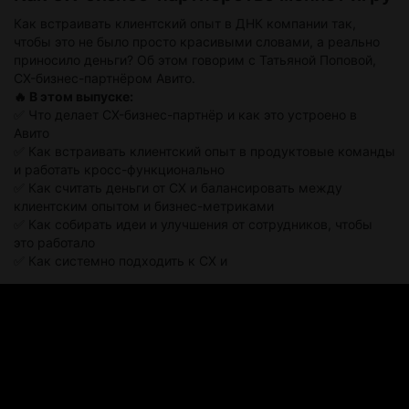
конверсию, либо оставить аудиторию равнодушной.
Но что, если бы у нас был секретный ключ к разуму
Как встраивать клиентский опыт в ДНК компании так,
клиентов?
чтобы это не было просто красивыми словами, а реально
Он существует.
приносило деньги? Об этом говорим с Татьяной Поповой,
CX-бизнес-партнёром Авито.
🔥 В этом выпуске:
✅ Что делает CX-бизнес-партнёр и как это устроено в
Авито
✅ Как встраивать клиентский опыт в продуктовые команды
и работать кросс-функционально
✅ Как считать деньги от CX и балансировать между
клиентским опытом и бизнес-метриками
✅ Как собирать идеи и улучшения от сотрудников, чтобы
это работало
✅ Как системно подходить к CX и