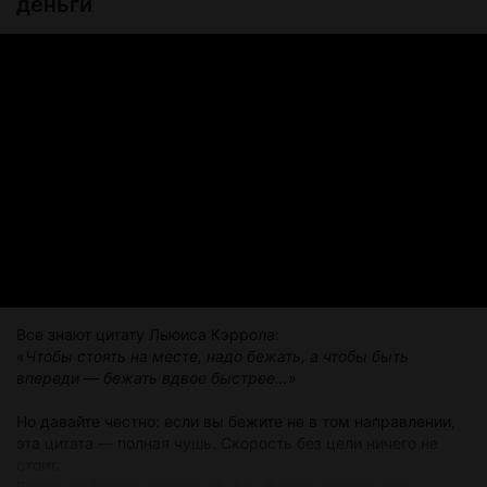
деньги
Все знают цитату Льюиса Кэррола:
«Чтобы стоять на месте, надо бежать, а чтобы быть
впереди — бежать вдвое быстрее…»
Но давайте честно: если вы бежите не в том направлении,
эта цитата — полная чушь. Скорость без цели ничего не
стоит.
Важно не просто двигаться, а выбирать правильную