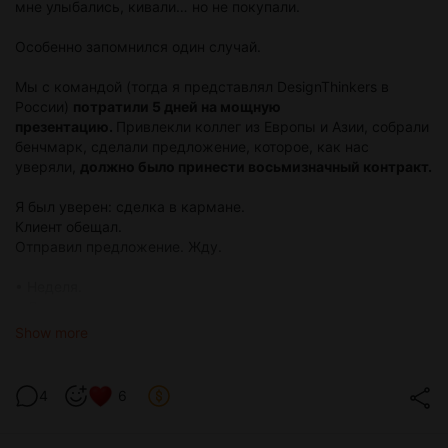
мне улыбались, кивали… но не покупали.
Особенно запомнился один случай.
Мы с командой (тогда я представлял DesignThinkers в
России)
потратили 5 дней на мощную
презентацию.
Привлекли коллег из Европы и Азии, собрали
бенчмарк, сделали предложение, которое, как нас
уверяли,
должно было принести восьмизначный контракт.
Я был уверен: сделка в кармане.
Клиент обещал.
Отправил предложение. Жду.
• Неделя.
• Две недели.
• Напомнил. «Мы думаем… скоро свяжемся».
Show more
• Ещё две недели.
• Напомнил снова. Тишина.
4
6
А потом узнал, что
они просто скопировали наши идеи и
наняли людей внутрь.